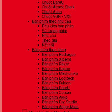
Chuột DareU
Chuột Attack Shark
Chuột Asus
Chuột VGN - VXE
Bàn phím theo nhu cầu
Phụ kiện bàn phím
Số lượng phím
Nhu cầu
Theo giá
Kết nối
Bàn phím theo hãng
Bàn phím Redragon
Bàn phím Xiberia
Bàn phím Razer
Bàn phím Rapoo
Bàn phím Machenike
Bàn phím Logitech
Bàn phím Fuhlen
Bàn phím DareU
Bàn phím Corsair
Bàn phím Akko
Bàn phím Dry Studio
Bàn phím Angry Miao