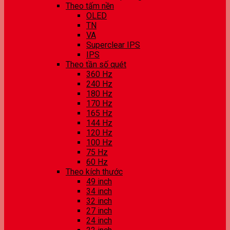
Theo tấm nền
OLED
TN
VA
Superclear IPS
IPS
Theo tần số quét
360 Hz
240 Hz
180 Hz
170 Hz
165 Hz
144 Hz
120 Hz
100 Hz
75 Hz
60 Hz
Theo kích thước
49 inch
34 inch
32 inch
27 inch
24 inch