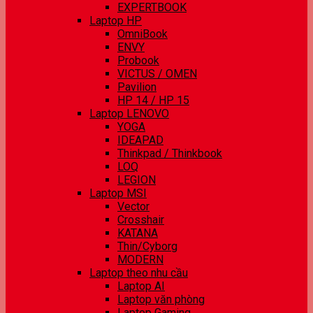
EXPERTBOOK
Laptop HP
OmniBook
ENVY
Probook
VICTUS / OMEN
Pavilion
HP 14 / HP 15
Laptop LENOVO
YOGA
IDEAPAD
Thinkpad / Thinkbook
LOQ
LEGION
Laptop MSI
Vector
Crosshair
KATANA
Thin/Cyborg
MODERN
Laptop theo nhu cầu
Laptop AI
Laptop văn phòng
Laptop Gaming