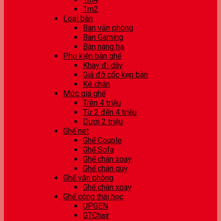
1m2
Loại bàn
Bàn văn phòng
Bàn Gaming
Bàn nâng hạ
Phụ kiện bàn ghế
Khay đi dây
Giá đỡ cốc kẹp bàn
Kê chân
Mức giá ghế
Trên 4 triệu
Từ 2 đến 4 triệu
Dưới 2 triệu
Ghế net
Ghế Couple
Ghế Sofa
Ghế chân xoay
Ghế chân quỳ
Ghế văn phòng
Ghế chân xoay
Ghế công thái học
UPGEN
GTChair