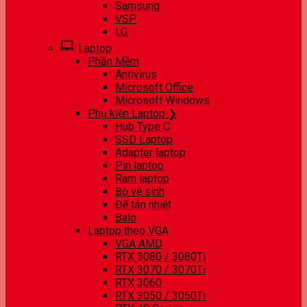
Samsung
VSP
LG
Laptop
Phần Mềm
Antivirus
Microsoft Office
Microsoft Windows
Phụ kiện Laptop ❯
Hub Type C
SSD Laptop
Adapter laptop
Pin laptop
Ram laptop
Bộ vệ sinh
Đế tản nhiệt
Balo
Laptop theo VGA
VGA AMD
RTX 3080 / 3080Ti
RTX 3070 / 3070Ti
RTX 3060
RTX 3050 / 3050Ti