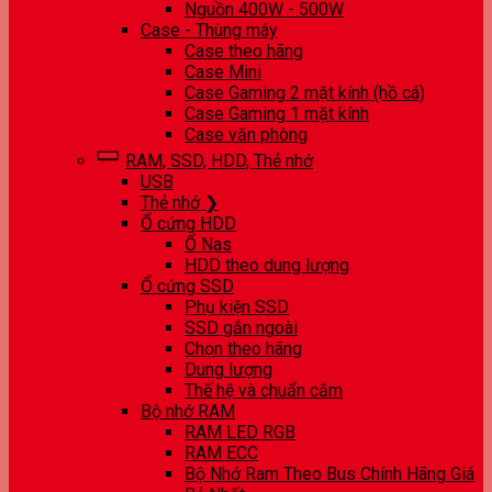
Nguồn 400W - 500W
Case - Thùng máy
Case theo hãng
Case Mini
Case Gaming 2 mặt kính (hồ cá)
Case Gaming 1 mặt kính
Case văn phòng
RAM, SSD, HDD, Thẻ nhớ
USB
Thẻ nhớ ❯
Ổ cứng HDD
Ổ Nas
HDD theo dung lượng
Ổ cứng SSD
Phụ kiện SSD
SSD gắn ngoài
Chọn theo hãng
Dung lượng
Thế hệ và chuẩn cắm
Bộ nhớ RAM
RAM LED RGB
RAM ECC
Bộ Nhớ Ram Theo Bus Chính Hãng Giá