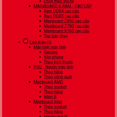
Chọn theo thế hệ
MAINBOARD & RAM - CAO CẤP
Ram DDR4 cao cấp
Ram DDR5 cao cấp
Mainboard Z890 cao cấp
Mainboard Z790 cao cấp
Mainboard B760 cao cấp
Top bán chạy
Linh kiện cũ
Màn hình máy tính
Gaming
Văn phòng
Theo kích thước
PSU - Nguồn máy tính
Theo hãng
Theo công suất
Mainboard AMD
Theo socket
Theo hãng
Main B
Mainboard Intel
Theo socket
Theo hãng
Mainboard H