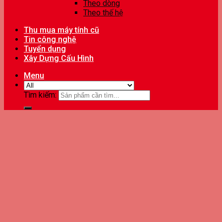
Theo dòng
Theo thế hệ
Thu mua máy tính cũ
Tin công nghệ
Tuyển dụng
Xây Dựng Cấu Hình
Menu
Tìm kiếm: