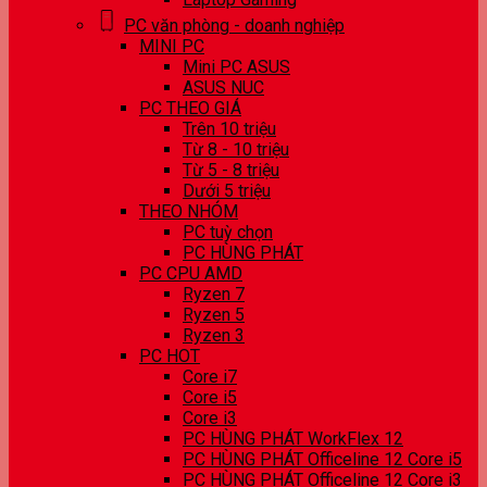
PC văn phòng - doanh nghiệp
MINI PC
Mini PC ASUS
ASUS NUC
PC THEO GIÁ
Trên 10 triệu
Từ 8 - 10 triệu
Từ 5 - 8 triệu
Dưới 5 triệu
THEO NHÓM
PC tuỳ chọn
PC HÙNG PHÁT
PC CPU AMD
Ryzen 7
Ryzen 5
Ryzen 3
PC HOT
Core i7
Core i5
Core i3
PC HÙNG PHÁT WorkFlex 12
PC HÙNG PHÁT Officeline 12 Core i5
PC HÙNG PHÁT Officeline 12 Core i3