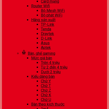
Card mạng
Router Wifi
Bộ Mesh WiFi
Bộ phát WiFi
Hãng sản xuất
TP-Link
Tenda
Draytek
D-Link
Asus
Aptek
Bàn, ghế gaming
Mức giá bàn
Trên 4 triệu
Từ 2 đến 4 triệu
Dưới 2 triệu
Kiểu dáng bàn
Chữ Y
Chữ T
Chữ Z
Chữ K
Chữ U
Bàn theo kích thước
1m4