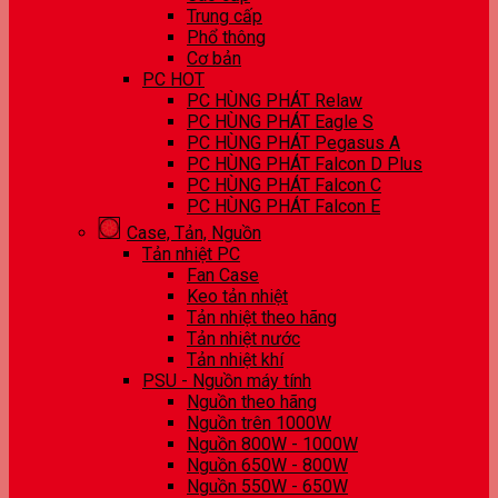
Trung cấp
Phổ thông
Cơ bản
PC HOT
PC HÙNG PHÁT Relaw
PC HÙNG PHÁT Eagle S
PC HÙNG PHÁT Pegasus A
PC HÙNG PHÁT Falcon D Plus
PC HÙNG PHÁT Falcon C
PC HÙNG PHÁT Falcon E
Case, Tản, Nguồn
Tản nhiệt PC
Fan Case
Keo tản nhiệt
Tản nhiệt theo hãng
Tản nhiệt nước
Tản nhiệt khí
PSU - Nguồn máy tính
Nguồn theo hãng
Nguồn trên 1000W
Nguồn 800W - 1000W
Nguồn 650W - 800W
Nguồn 550W - 650W