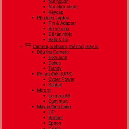
Nút nguồn
Nút click chuột
Keycap
Phụ kiện Laptop
Pin & Adapter
Bộ vệ sinh
Đế tản nhiệt
Balo & Túi
Camera, webcam, thẻ nhớ, máy in
Đầu thu Camera
Hikvision
Dahua
Tiandy
Bộ lưu điện (UPS)
Cyber Power
Santak
Mực in
Lọ mực đổ
Cụm mực
Máy in theo hãng
HP
Brother
Epson
Canon