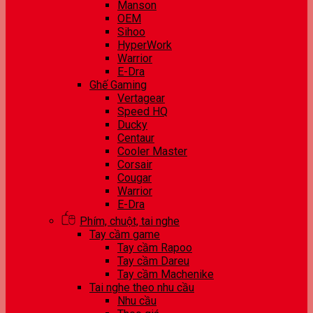
Manson
OEM
Sihoo
HyperWork
Warrior
E-Dra
Ghế Gaming
Vertagear
Speed HQ
Ducky
Centaur
Cooler Master
Corsair
Cougar
Warrior
E-Dra
Phím, chuột, tai nghe
Tay cầm game
Tay cầm Rapoo
Tay cầm Dareu
Tay cầm Machenike
Tai nghe theo nhu cầu
Nhu cầu