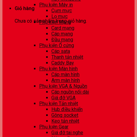
Phụ kiện Máy in
Giỏ hàng
Cụm mực
Lọ mực
Chưa có sản phẩm trong giỏ hàng.
Phụ kiện Mạng
Card mạng
Cáp mạng
Đầu mạng
Phụ kiện Ổ cứng
Cáp sata
Thanh tản nhiệt
Caddy Bay
Phụ kiện Màn hình
Cáp màn hình
Arm màn hình
Phụ kiện VGA & Nguồn
Cáp nguồn nối dài
Giá đỡ VGA
Phụ kiện Tản nhiệt
Hub điều khiển
Gông socket
Keo tản nhiệt
Phụ kiện Gear
Giá đỡ tai nghe