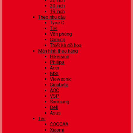
22 inch
20 inch
19 inch
Theo nhu cầu
Type C
Tivi
Văn phòng
Gaming
Thiết kế đồ hoạ
Màn hình theo hãng
Hikvision
Philips
Acer
MSI
Viewsonic
Gigabyte
AOC
VSP
Samsung
Dell
Asus
Tivi
COOCAA
Xiaomi