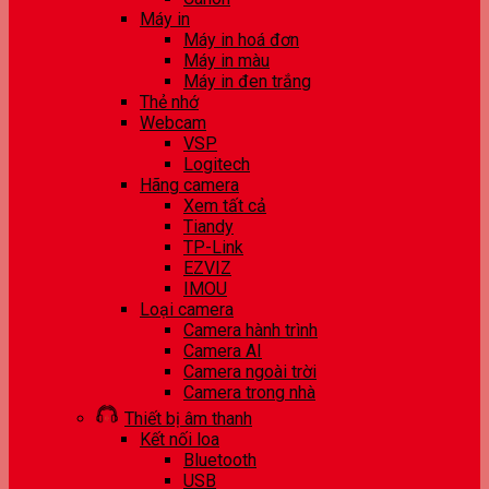
Máy in
Máy in hoá đơn
Máy in màu
Máy in đen trắng
Thẻ nhớ
Webcam
VSP
Logitech
Hãng camera
Xem tất cả
Tiandy
TP-Link
EZVIZ
IMOU
Loại camera
Camera hành trình
Camera AI
Camera ngoài trời
Camera trong nhà
Thiết bị âm thanh
Kết nối loa
Bluetooth
USB