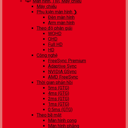
Màn hình, Tivi, Máy chiếu
Máy chiếu
Phụ kiện màn hình ❯
Đèn màn hình
Arm màn hình
Theo độ phân giải
WQHD
QHD
Full HD
HD
Công nghệ
FreeSync Premium
Adaptive Sync
NVIDIA GSync
AMD FreeSync
Thời gian phản hồi
5ms (GTG)
4ms (GTG)
2ms (GTG)
1ms (GTG)
0.5ms (GTG)
Theo bề mặt
Màn hình cong
Màn hình phẳng