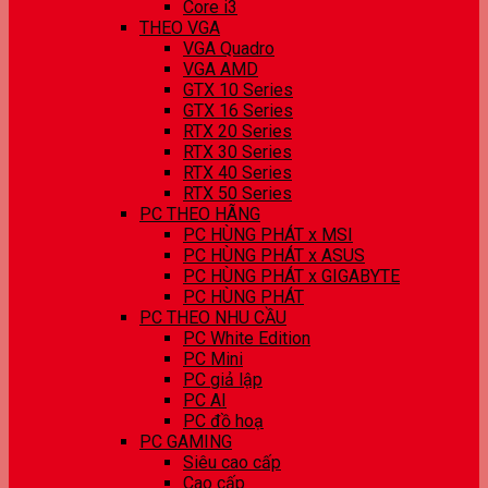
Core i3
THEO VGA
VGA Quadro
VGA AMD
GTX 10 Series
GTX 16 Series
RTX 20 Series
RTX 30 Series
RTX 40 Series
RTX 50 Series
PC THEO HÃNG
PC HÙNG PHÁT x MSI
PC HÙNG PHÁT x ASUS
PC HÙNG PHÁT x GIGABYTE
PC HÙNG PHÁT
PC THEO NHU CẦU
PC White Edition
PC Mini
PC giả lập
PC AI
PC đồ hoạ
PC GAMING
Siêu cao cấp
Cao cấp