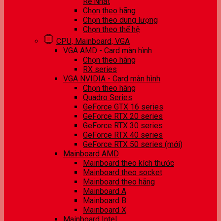
Rẻ Nhất
Chọn theo hãng
Chọn theo dung lượng
Chọn theo thế hệ
CPU, Mainboard, VGA
VGA AMD - Card màn hình
Chọn theo hãng
RX series
VGA NVIDIA - Card màn hình
Chọn theo hãng
Quadro Series
GeForce GTX 16 series
GeForce RTX 20 series
GeForce RTX 30 series
GeForce RTX 40 series
GeForce RTX 50 series (mới)
Mainboard AMD
Mainboard theo kích thước
Mainboard theo socket
Mainboard theo hãng
Mainboard A
Mainboard B
Mainboard X
Mainboard Intel