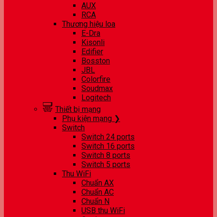
AUX
RCA
Thương hiệu loa
E-Dra
Kisonli
Edifier
Bosston
JBL
Colorfire
Soudmax
Logitech
Thiết bị mạng
Phụ kiện mạng ❯
Switch
Switch 24 ports
Switch 16 ports
Switch 8 ports
Switch 5 ports
Thu WiFi
Chuẩn AX
Chuẩn AC
Chuẩn N
USB thu WiFi