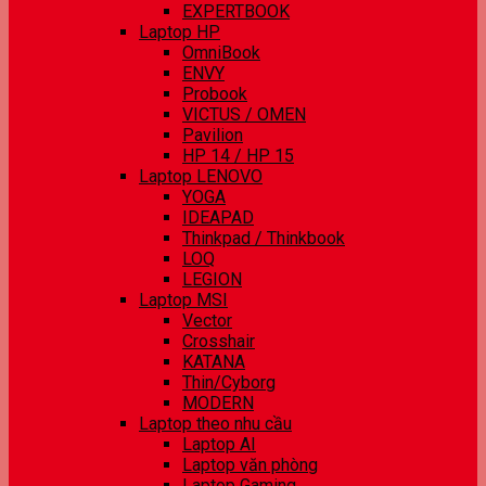
EXPERTBOOK
Laptop HP
OmniBook
ENVY
Probook
VICTUS / OMEN
Pavilion
HP 14 / HP 15
Laptop LENOVO
YOGA
IDEAPAD
Thinkpad / Thinkbook
LOQ
LEGION
Laptop MSI
Vector
Crosshair
KATANA
Thin/Cyborg
MODERN
Laptop theo nhu cầu
Laptop AI
Laptop văn phòng
Laptop Gaming