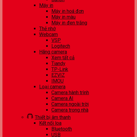
Máy in
Máy in hoá đơn
Máy in màu
Máy in đen trắng
Thẻ nhớ
Webcam
VSP
Logitech
Hãng camera
Xem tất cả
Tiandy
TP-Link
EZVIZ
IMOU
Loại camera
Camera hành trình
Camera AI
Camera ngoài trời
Camera trong nhà
Thiết bị âm thanh
Kết nối loa
Bluetooth
USB