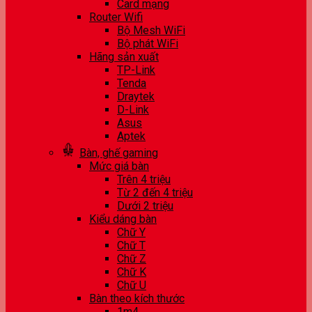
Card mạng
Router Wifi
Bộ Mesh WiFi
Bộ phát WiFi
Hãng sản xuất
TP-Link
Tenda
Draytek
D-Link
Asus
Aptek
Bàn, ghế gaming
Mức giá bàn
Trên 4 triệu
Từ 2 đến 4 triệu
Dưới 2 triệu
Kiểu dáng bàn
Chữ Y
Chữ T
Chữ Z
Chữ K
Chữ U
Bàn theo kích thước
1m4