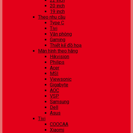
22 inch
20 inch
19 inch
Theo nhu cầu
Type C
Tivi
Văn phòng
Gaming
Thiết kế đồ hoạ
Màn hình theo hãng
Hikvision
Philips
Acer
MSI
Viewsonic
Gigabyte
AOC
VSP
Samsung
Dell
Asus
Tivi
COOCAA
Xiaomi