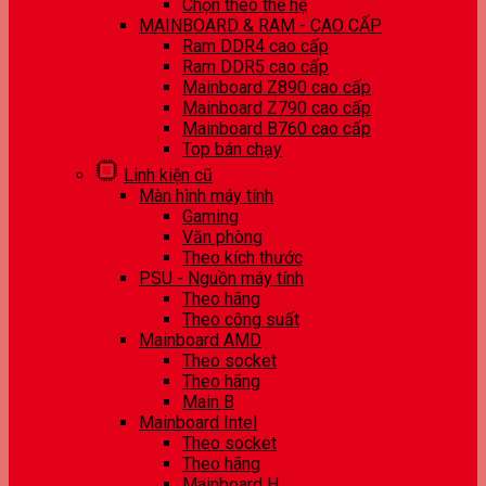
Chọn theo thế hệ
MAINBOARD & RAM - CAO CẤP
Ram DDR4 cao cấp
Ram DDR5 cao cấp
Mainboard Z890 cao cấp
Mainboard Z790 cao cấp
Mainboard B760 cao cấp
Top bán chạy
Linh kiện cũ
Màn hình máy tính
Gaming
Văn phòng
Theo kích thước
PSU - Nguồn máy tính
Theo hãng
Theo công suất
Mainboard AMD
Theo socket
Theo hãng
Main B
Mainboard Intel
Theo socket
Theo hãng
Mainboard H