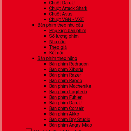
Chuột DareU
Chuột Attack Shark
Chuột Asus
Chuột VGN - VXE
Bàn phím theo nhu cầu
Phụ kiện bàn phím
Số lượng phím
Nhu cầu
Theo giá
Kết nối
Bàn phím theo hãng
Bàn phím Redragon
Bàn phím Xiberia
Bàn phím Razer
Bàn phím Rapoo
Bàn phím Machenike
Bàn phím Logitech
Bàn phím Fuhlen
Bàn phím DareU
Bàn phím Corsair
Bàn phím Akko
Bàn phím Dry Studio
Bàn phím Angry Miao