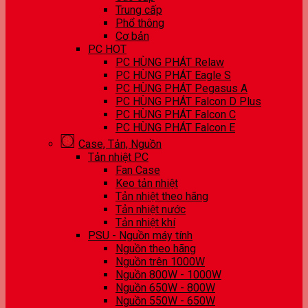
Trung cấp
Phổ thông
Cơ bản
PC HOT
PC HÙNG PHÁT Relaw
PC HÙNG PHÁT Eagle S
PC HÙNG PHÁT Pegasus A
PC HÙNG PHÁT Falcon D Plus
PC HÙNG PHÁT Falcon C
PC HÙNG PHÁT Falcon E
Case, Tản, Nguồn
Tản nhiệt PC
Fan Case
Keo tản nhiệt
Tản nhiệt theo hãng
Tản nhiệt nước
Tản nhiệt khí
PSU - Nguồn máy tính
Nguồn theo hãng
Nguồn trên 1000W
Nguồn 800W - 1000W
Nguồn 650W - 800W
Nguồn 550W - 650W