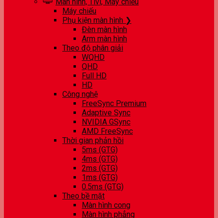
Màn hình, Tivi, Máy chiếu
Máy chiếu
Phụ kiện màn hình ❯
Đèn màn hình
Arm màn hình
Theo độ phân giải
WQHD
QHD
Full HD
HD
Công nghệ
FreeSync Premium
Adaptive Sync
NVIDIA GSync
AMD FreeSync
Thời gian phản hồi
5ms (GTG)
4ms (GTG)
2ms (GTG)
1ms (GTG)
0.5ms (GTG)
Theo bề mặt
Màn hình cong
Màn hình phẳng