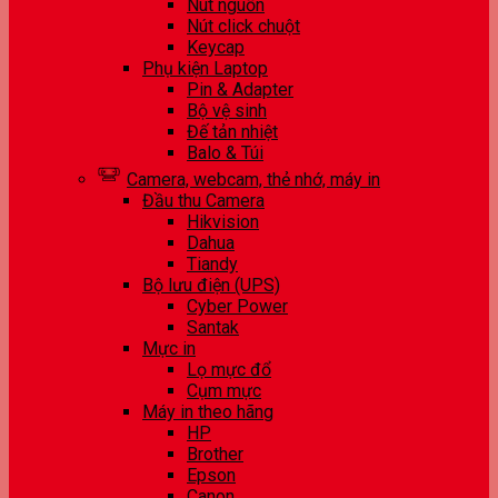
Nút nguồn
Nút click chuột
Keycap
Phụ kiện Laptop
Pin & Adapter
Bộ vệ sinh
Đế tản nhiệt
Balo & Túi
Camera, webcam, thẻ nhớ, máy in
Đầu thu Camera
Hikvision
Dahua
Tiandy
Bộ lưu điện (UPS)
Cyber Power
Santak
Mực in
Lọ mực đổ
Cụm mực
Máy in theo hãng
HP
Brother
Epson
Canon