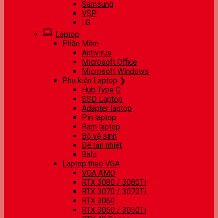
Samsung
VSP
LG
Laptop
Phần Mềm
Antivirus
Microsoft Office
Microsoft Windows
Phụ kiện Laptop ❯
Hub Type C
SSD Laptop
Adapter laptop
Pin laptop
Ram laptop
Bộ vệ sinh
Đế tản nhiệt
Balo
Laptop theo VGA
VGA AMD
RTX 3080 / 3080Ti
RTX 3070 / 3070Ti
RTX 3060
RTX 3050 / 3050Ti