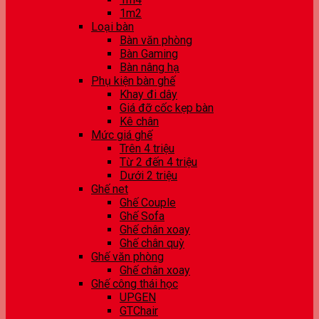
1m2
Loại bàn
Bàn văn phòng
Bàn Gaming
Bàn nâng hạ
Phụ kiện bàn ghế
Khay đi dây
Giá đỡ cốc kẹp bàn
Kê chân
Mức giá ghế
Trên 4 triệu
Từ 2 đến 4 triệu
Dưới 2 triệu
Ghế net
Ghế Couple
Ghế Sofa
Ghế chân xoay
Ghế chân quỳ
Ghế văn phòng
Ghế chân xoay
Ghế công thái học
UPGEN
GTChair