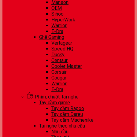
Manson
OEM
Sihoo
HyperWork
Warrior
E-Dra
Ghế Gaming
Vertagear
Speed HQ
Ducky
Centaur
Cooler Master
Corsair
Cougar
Warrior
E-Dra
Phím, chuột, tai nghe
Tay cầm game
Tay cầm Rapoo
Tay cầm Dareu
Tay cầm Machenike
Tai nghe theo nhu cầu
Nhu cầu