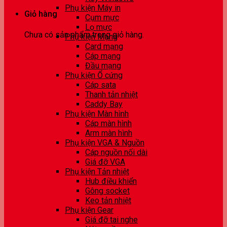
Phụ kiện Máy in
Giỏ hàng
Cụm mực
Lọ mực
Chưa có sản phẩm trong giỏ hàng.
Phụ kiện Mạng
Card mạng
Cáp mạng
Đầu mạng
Phụ kiện Ổ cứng
Cáp sata
Thanh tản nhiệt
Caddy Bay
Phụ kiện Màn hình
Cáp màn hình
Arm màn hình
Phụ kiện VGA & Nguồn
Cáp nguồn nối dài
Giá đỡ VGA
Phụ kiện Tản nhiệt
Hub điều khiển
Gông socket
Keo tản nhiệt
Phụ kiện Gear
Giá đỡ tai nghe