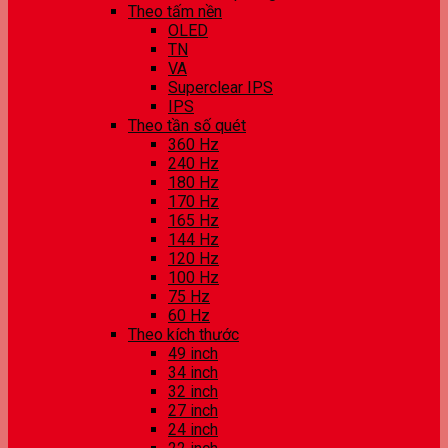
Theo tấm nền
OLED
TN
VA
Superclear IPS
IPS
Theo tần số quét
360 Hz
240 Hz
180 Hz
170 Hz
165 Hz
144 Hz
120 Hz
100 Hz
75 Hz
60 Hz
Theo kích thước
49 inch
34 inch
32 inch
27 inch
24 inch