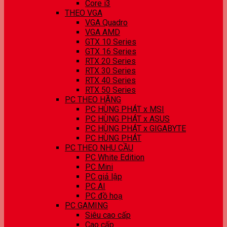
Core i3
THEO VGA
VGA Quadro
VGA AMD
GTX 10 Series
GTX 16 Series
RTX 20 Series
RTX 30 Series
RTX 40 Series
RTX 50 Series
PC THEO HÃNG
PC HÙNG PHÁT x MSI
PC HÙNG PHÁT x ASUS
PC HÙNG PHÁT x GIGABYTE
PC HÙNG PHÁT
PC THEO NHU CẦU
PC White Edition
PC Mini
PC giả lập
PC AI
PC đồ hoạ
PC GAMING
Siêu cao cấp
Cao cấp