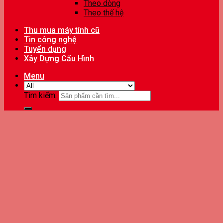
Theo dòng
Theo thế hệ
Thu mua máy tính cũ
Tin công nghệ
Tuyển dụng
Xây Dựng Cấu Hình
Menu
Tìm kiếm: