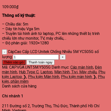
109.000
₫
Thông số kỹ thuật:
– Chiều dài: 5m
– Dây tín hiệu Vga 5m
– Truyền tải hình ảnh từ laptop, PC lên những thiết bị trình
chiếu lớn như monitor, TV, máy chiếu,…
– Độ phân giải: 1920×1280
CápCao Cấp LCD Unitek Chống Nhiễu 5M YC505G số
lượng
Thêm vào giỏ
Thanh toán ngay
Mã:
CAP.VGA.UNT.5M.Y505G
Danh mục:
Cáp màn hình
,
Đèn
màn hình
,
Hub Type C
,
Laptop
,
Màn hình, Tivi, Máy chiếu
,
Phụ
kiện Laptop ❯
,
Phụ kiện Màn hình
,
Phụ kiện màn hình ❯
,
Phụ
kiện, phần mềm
Danh sách cửa hàng
Chi nhánh 1
211 Đường số 2, Trường Thọ, Thủ Đức, Thành phố Hồ Chí
Minh, Vietnam