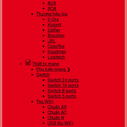
AUX
RCA
Thương hiệu loa
E-Dra
Kisonli
Edifier
Bosston
JBL
Colorfire
Soudmax
Logitech
Thiết bị mạng
Phụ kiện mạng ❯
Switch
Switch 24 ports
Switch 16 ports
Switch 8 ports
Switch 5 ports
Thu WiFi
Chuẩn AX
Chuẩn AC
Chuẩn N
USB thu WiFi