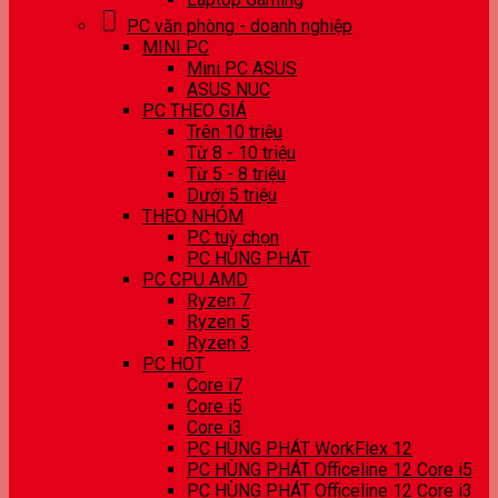
PC văn phòng - doanh nghiệp
MINI PC
Mini PC ASUS
ASUS NUC
PC THEO GIÁ
Trên 10 triệu
Từ 8 - 10 triệu
Từ 5 - 8 triệu
Dưới 5 triệu
THEO NHÓM
PC tuỳ chọn
PC HÙNG PHÁT
PC CPU AMD
Ryzen 7
Ryzen 5
Ryzen 3
PC HOT
Core i7
Core i5
Core i3
PC HÙNG PHÁT WorkFlex 12
PC HÙNG PHÁT Officeline 12 Core i5
PC HÙNG PHÁT Officeline 12 Core i3