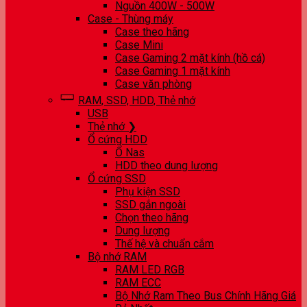
Nguồn 400W - 500W
Case - Thùng máy
Case theo hãng
Case Mini
Case Gaming 2 mặt kính (hồ cá)
Case Gaming 1 mặt kính
Case văn phòng
RAM, SSD, HDD, Thẻ nhớ
USB
Thẻ nhớ ❯
Ổ cứng HDD
Ổ Nas
HDD theo dung lượng
Ổ cứng SSD
Phụ kiện SSD
SSD gắn ngoài
Chọn theo hãng
Dung lượng
Thế hệ và chuẩn cắm
Bộ nhớ RAM
RAM LED RGB
RAM ECC
Bộ Nhớ Ram Theo Bus Chính Hãng Giá