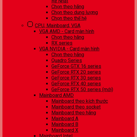
Rẻ Nhất
Chọn theo hãng
Chọn theo dung lượng
Chọn theo thế hệ
CPU, Mainboard, VGA
VGA AMD - Card màn hình
Chọn theo hãng
RX series
VGA NVIDIA - Card màn hình
Chọn theo hãng
Quadro Series
GeForce GTX 16 series
GeForce RTX 20 series
GeForce RTX 30 series
GeForce RTX 40 series
GeForce RTX 50 series (mới)
Mainboard AMD
Mainboard theo kích thước
Mainboard theo socket
Mainboard theo hãng
Mainboard A
Mainboard B
Mainboard X
Mainboard Intel