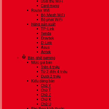
USB thu WiFi
Card mạng
Router Wifi
Bộ Mesh WiFi
Bộ phát WiFi
Hãng sản xuất
TP-Link
Tenda
Draytek
D-Link
Asus
Aptek
Bàn, ghế gaming
Mức giá bàn
Trên 4 triệu
Từ 2 đến 4 triệu
Dưới 2 triệu
Kiểu dáng bàn
Chữ Y
Chữ T
Chữ Z
Chữ K
Chữ U
Bàn theo kích thước