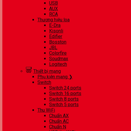
USB
AUX
RCA
Thương hiệu loa
E-Dra
Kisonli
Edifier
Bosston
JBL
Colorfire
Soudmax
Logitech
Thiết bị mạng
Phụ kiện mạng ❯
Switch
Switch 24 ports
Switch 16 ports
Switch 8 ports
Switch 5 ports
Thu WiFi
Chuẩn AX
Chuẩn AC
Chuẩn N