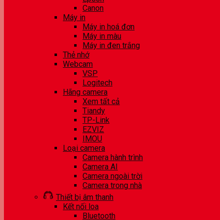
Canon
Máy in
Máy in hoá đơn
Máy in màu
Máy in đen trắng
Thẻ nhớ
Webcam
VSP
Logitech
Hãng camera
Xem tất cả
Tiandy
TP-Link
EZVIZ
IMOU
Loại camera
Camera hành trình
Camera AI
Camera ngoài trời
Camera trong nhà
Thiết bị âm thanh
Kết nối loa
Bluetooth