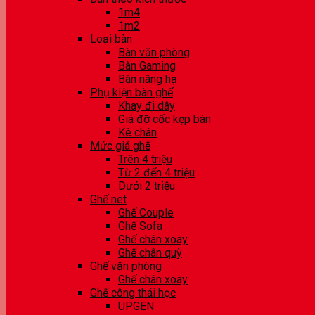
1m4
1m2
Loại bàn
Bàn văn phòng
Bàn Gaming
Bàn nâng hạ
Phụ kiện bàn ghế
Khay đi dây
Giá đỡ cốc kẹp bàn
Kê chân
Mức giá ghế
Trên 4 triệu
Từ 2 đến 4 triệu
Dưới 2 triệu
Ghế net
Ghế Couple
Ghế Sofa
Ghế chân xoay
Ghế chân quỳ
Ghế văn phòng
Ghế chân xoay
Ghế công thái học
UPGEN