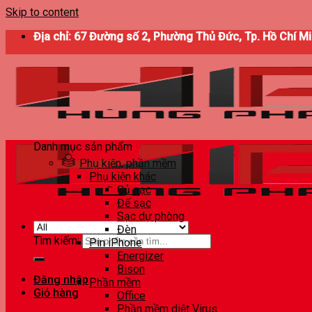
Skip to content
Địa chỉ: 67 Đường số 2, Phường Thủ Đức, Tp. Hồ Chí M
Danh mục sản phẩm
Phụ kiện, phần mềm
Phụ kiện khác
Củ sạc
Đế sạc
Sạc dự phòng
Đèn
Tìm kiếm:
Pin iPhone
Energizer
Bison
Đăng nhập
Phần mềm
Giỏ hàng
Office
Phần mềm diệt Virus