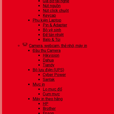
Giá đỡ tai nghe
Nút nguồn
Nút click chuột
Keycap
Phụ kiện Laptop
Pin & Adapter
Bộ vệ sinh
Đế tản nhiệt
Balo & Túi
Camera, webcam, thẻ nhớ, máy in
Đầu thu Camera
Hikvision
Dahua
Tiandy
Bộ lưu điện (UPS)
Cyber Power
Santak
Mực in
Lọ mực đổ
Cụm mực
Máy in theo hãng
HP
Brother
Epson