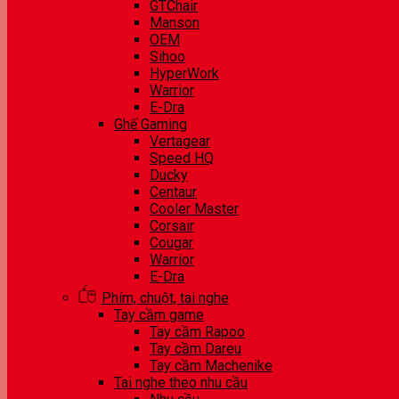
GTChair
Manson
OEM
Sihoo
HyperWork
Warrior
E-Dra
Ghế Gaming
Vertagear
Speed HQ
Ducky
Centaur
Cooler Master
Corsair
Cougar
Warrior
E-Dra
Phím, chuột, tai nghe
Tay cầm game
Tay cầm Rapoo
Tay cầm Dareu
Tay cầm Machenike
Tai nghe theo nhu cầu