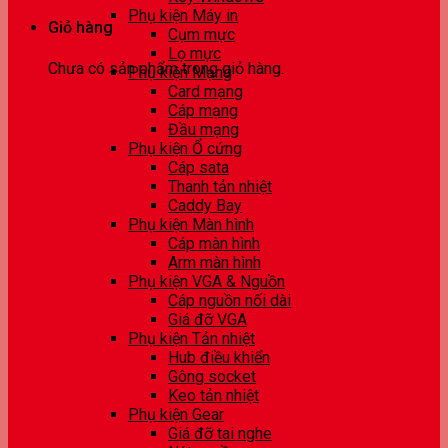
Phụ kiện Máy in
Giỏ hàng
Cụm mực
Lọ mực
Chưa có sản phẩm trong giỏ hàng.
Phụ kiện Mạng
Card mạng
Cáp mạng
Đầu mạng
Phụ kiện Ổ cứng
Cáp sata
Thanh tản nhiệt
Caddy Bay
Phụ kiện Màn hình
Cáp màn hình
Arm màn hình
Phụ kiện VGA & Nguồn
Cáp nguồn nối dài
Giá đỡ VGA
Phụ kiện Tản nhiệt
Hub điều khiển
Gông socket
Keo tản nhiệt
Phụ kiện Gear
Giá đỡ tai nghe