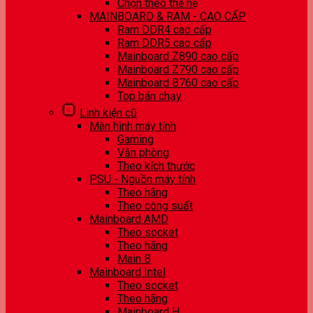
Chọn theo thế hệ
MAINBOARD & RAM - CAO CẤP
Ram DDR4 cao cấp
Ram DDR5 cao cấp
Mainboard Z890 cao cấp
Mainboard Z790 cao cấp
Mainboard B760 cao cấp
Top bán chạy
Linh kiện cũ
Màn hình máy tính
Gaming
Văn phòng
Theo kích thước
PSU - Nguồn máy tính
Theo hãng
Theo công suất
Mainboard AMD
Theo socket
Theo hãng
Main B
Mainboard Intel
Theo socket
Theo hãng
Mainboard H