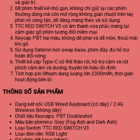
và giải trí.
68 phím thiết kế nhỏ gọn, không chỉ giữ lại các phím
thường dùng mà còn mở rộng không gian chuột trên tay
phải vô cùng tận, dễ dàng mang theo và sử dụng.
TTC RED SWITCH V3 có âm thanh vừa phải, mang lại
cảm giác gõ phím tương đối mềm mại.
Keycap PBT hai màu, không dễ phai và dễ mòn, thoải mái
khi gõ.
Sử dụng Gateron hot-swap base, phím đầy đủ hỗ trợ
hoán đổi nóng.
Thiết kế cáp Type-C có thể tháo rời, hỗ trợ cắm và rút
phích cắm âm và dương, truyền tín hiệu ổn định.
Tích hợp pin lithium dung lượng lớn 2300mAh, thời gian
hoạt động bền bỉ.
THÔNG SỐ SẢN PHẨM
Dạng kết nối: USB Wired Keyboard (có dây) / 2.4G
Wireless (không dây)
Chất liệu Keycaps: PBT Doubleshot
Màu bàn phimms: Grey (Fog Ash and Dark Ash)
Loại Switch: TTC RED SWITCH V3
Loại đèn nền: RGB Light
Số phím: 68 keys (phím)