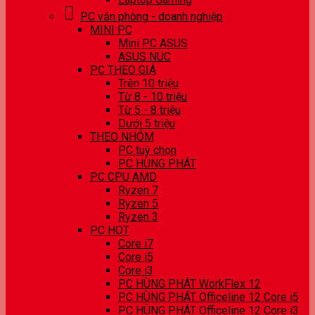
PC văn phòng - doanh nghiệp
MINI PC
Mini PC ASUS
ASUS NUC
PC THEO GIÁ
Trên 10 triệu
Từ 8 - 10 triệu
Từ 5 - 8 triệu
Dưới 5 triệu
THEO NHÓM
PC tuỳ chọn
PC HÙNG PHÁT
PC CPU AMD
Ryzen 7
Ryzen 5
Ryzen 3
PC HOT
Core i7
Core i5
Core i3
PC HÙNG PHÁT WorkFlex 12
PC HÙNG PHÁT Officeline 12 Core i5
PC HÙNG PHÁT Officeline 12 Core i3