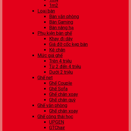
1m2
Loại bàn
Bàn văn phòng
Bàn Gaming
Bàn nâng hạ
Phụ kiện bàn ghế
Khay đi dây
Giá đỡ cốc kẹp bàn
Kê chân
Mức giá ghế
Trên 4 triệu
Từ 2 đến 4 triệu
Dưới 2 triệu
Ghế net
Ghế Couple
Ghế Sofa
Ghế chân xoay
Ghế chân quỳ
Ghế văn phòng
Ghế chân xoay
Ghế công thái học
UPGEN
GTChair