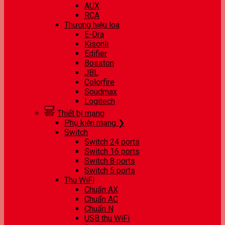
AUX
RCA
Thương hiệu loa
E-Dra
Kisonli
Edifier
Bosston
JBL
Colorfire
Soudmax
Logitech
Thiết bị mạng
Phụ kiện mạng ❯
Switch
Switch 24 ports
Switch 16 ports
Switch 8 ports
Switch 5 ports
Thu WiFi
Chuẩn AX
Chuẩn AC
Chuẩn N
USB thu WiFi