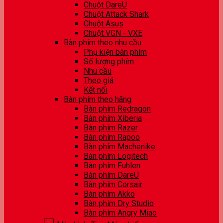
Chuột DareU
Chuột Attack Shark
Chuột Asus
Chuột VGN - VXE
Bàn phím theo nhu cầu
Phụ kiện bàn phím
Số lượng phím
Nhu cầu
Theo giá
Kết nối
Bàn phím theo hãng
Bàn phím Redragon
Bàn phím Xiberia
Bàn phím Razer
Bàn phím Rapoo
Bàn phím Machenike
Bàn phím Logitech
Bàn phím Fuhlen
Bàn phím DareU
Bàn phím Corsair
Bàn phím Akko
Bàn phím Dry Studio
Bàn phím Angry Miao