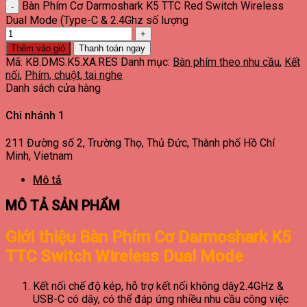
Bàn Phím Cơ Darmoshark K5 TTC Red Switch Wireless
Dual Mode (Type-C & 2.4Ghz số lượng
Thêm vào giỏ
Thanh toán ngay
Mã:
KB.DMS.K5.XA.RES
Danh mục:
Bàn phím theo nhu cầu
,
Kết
nối
,
Phím, chuột, tai nghe
Danh sách cửa hàng
Chi nhánh 1
211 Đường số 2, Trường Thọ, Thủ Đức, Thành phố Hồ Chí
Minh, Vietnam
Mô tả
MÔ TẢ SẢN PHẨM
Giới thiệu Bàn Phím Cơ Darmoshark K5
TTC Switch Wireless Dual Mode
Kết nối chế độ kép, hỗ trợ kết nối không dây2.4GHz &
USB-C có dây, có thể đáp ứng nhiều nhu cầu công việc