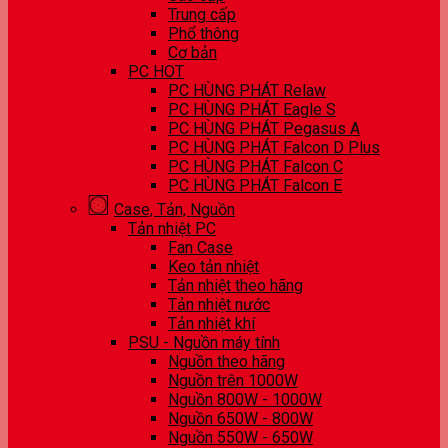
Trung cấp
Phổ thông
Cơ bản
PC HOT
PC HÙNG PHÁT Relaw
PC HÙNG PHÁT Eagle S
PC HÙNG PHÁT Pegasus A
PC HÙNG PHÁT Falcon D Plus
PC HÙNG PHÁT Falcon C
PC HÙNG PHÁT Falcon E
Case, Tản, Nguồn
Tản nhiệt PC
Fan Case
Keo tản nhiệt
Tản nhiệt theo hãng
Tản nhiệt nước
Tản nhiệt khí
PSU - Nguồn máy tính
Nguồn theo hãng
Nguồn trên 1000W
Nguồn 800W - 1000W
Nguồn 650W - 800W
Nguồn 550W - 650W