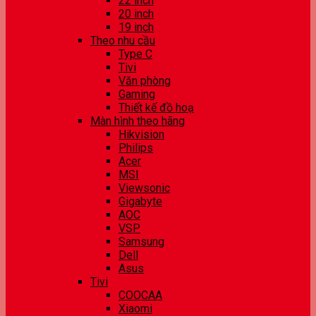
22 inch
20 inch
19 inch
Theo nhu cầu
Type C
Tivi
Văn phòng
Gaming
Thiết kế đồ hoạ
Màn hình theo hãng
Hikvision
Philips
Acer
MSI
Viewsonic
Gigabyte
AOC
VSP
Samsung
Dell
Asus
Tivi
COOCAA
Xiaomi