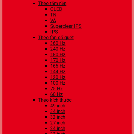
Theo tấm nền
OLED
TN
VA
Superclear IPS
IPS
Theo tần số quét
360 Hz
240 Hz
180 Hz
170 Hz
165 Hz
144 Hz
120 Hz
100 Hz
75 Hz
60 Hz
Theo kích thước
49 inch
34 inch
32 inch
27 inch
24 inch