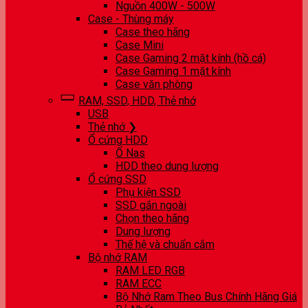
Nguồn 400W - 500W
Case - Thùng máy
Case theo hãng
Case Mini
Case Gaming 2 mặt kính (hồ cá)
Case Gaming 1 mặt kính
Case văn phòng
RAM, SSD, HDD, Thẻ nhớ
USB
Thẻ nhớ ❯
Ổ cứng HDD
Ổ Nas
HDD theo dung lượng
Ổ cứng SSD
Phụ kiện SSD
SSD gắn ngoài
Chọn theo hãng
Dung lượng
Thế hệ và chuẩn cắm
Bộ nhớ RAM
RAM LED RGB
RAM ECC
Bộ Nhớ Ram Theo Bus Chính Hãng Giá