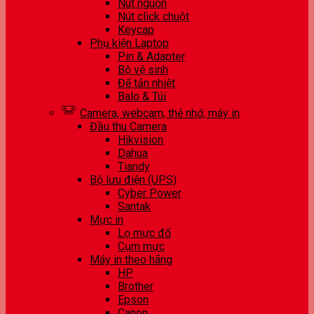
Nút nguồn
Nút click chuột
Keycap
Phụ kiện Laptop
Pin & Adapter
Bộ vệ sinh
Đế tản nhiệt
Balo & Túi
Camera, webcam, thẻ nhớ, máy in
Đầu thu Camera
Hikvision
Dahua
Tiandy
Bộ lưu điện (UPS)
Cyber Power
Santak
Mực in
Lọ mực đổ
Cụm mực
Máy in theo hãng
HP
Brother
Epson
Canon