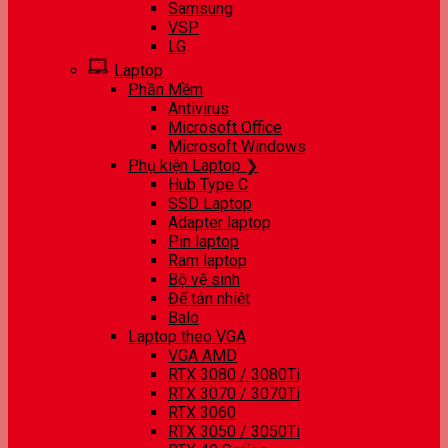
Samsung
VSP
LG
Laptop
Phần Mềm
Antivirus
Microsoft Office
Microsoft Windows
Phụ kiện Laptop ❯
Hub Type C
SSD Laptop
Adapter laptop
Pin laptop
Ram laptop
Bộ vệ sinh
Đế tản nhiệt
Balo
Laptop theo VGA
VGA AMD
RTX 3080 / 3080Ti
RTX 3070 / 3070Ti
RTX 3060
RTX 3050 / 3050Ti