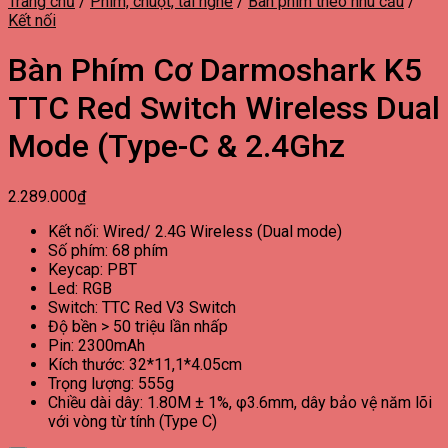
Trang chủ
/
Phím, chuột, tai nghe
/
Bàn phím theo nhu cầu
/
Kết nối
Bàn Phím Cơ Darmoshark K5
TTC Red Switch Wireless Dual
Mode (Type-C & 2.4Ghz
2.289.000
₫
Kết nối: Wired/ 2.4G Wireless (Dual mode)
Số phím: 68 phím
Keycap: PBT
Led: RGB
Switch: TTC Red V3 Switch
Độ bền > 50 triệu lần nhấp
Pin: 2300mAh
Kích thước: 32*11,1*4.05cm
Trọng lượng: 555g
Chiều dài dây: 1.80M ± 1%, φ3.6mm, dây bảo vệ năm lõi
với vòng từ tính (Type C)