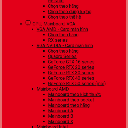
Rẻ Nhất
Chọn theo hãng
Chọn theo dung lượng
Chọn theo thế hệ
CPU, Mainboard, VGA
VGA AMD - Card màn hình
Chọn theo hãng
RX series
VGA NVIDIA - Card màn hình
Chọn theo hãng
Quadro Series
GeForce GTX 16 series
GeForce RTX 20 series
GeForce RTX 30 series
GeForce RTX 40 series
GeForce RTX 50 series (mới)
Mainboard AMD
Mainboard theo kích thước
Mainboard theo socket
Mainboard theo hãng
Mainboard A
Mainboard B
Mainboard X
Mainboard Intel