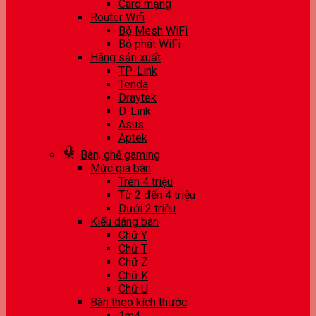
Card mạng
Router Wifi
Bộ Mesh WiFi
Bộ phát WiFi
Hãng sản xuất
TP-Link
Tenda
Draytek
D-Link
Asus
Aptek
Bàn, ghế gaming
Mức giá bàn
Trên 4 triệu
Từ 2 đến 4 triệu
Dưới 2 triệu
Kiểu dáng bàn
Chữ Y
Chữ T
Chữ Z
Chữ K
Chữ U
Bàn theo kích thước
1m4