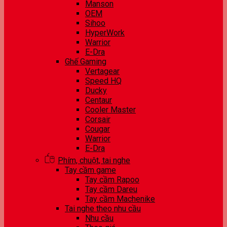
Manson
OEM
Sihoo
HyperWork
Warrior
E-Dra
Ghế Gaming
Vertagear
Speed HQ
Ducky
Centaur
Cooler Master
Corsair
Cougar
Warrior
E-Dra
Phím, chuột, tai nghe
Tay cầm game
Tay cầm Rapoo
Tay cầm Dareu
Tay cầm Machenike
Tai nghe theo nhu cầu
Nhu cầu