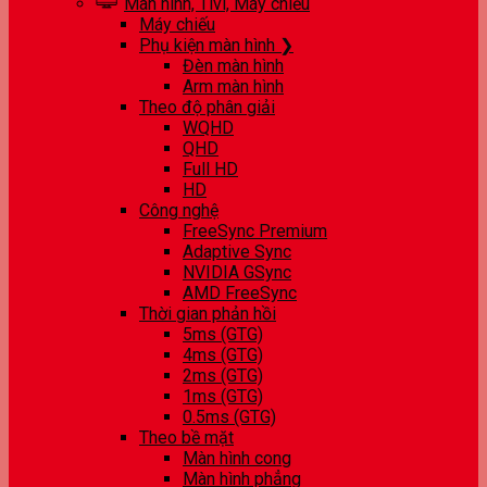
Màn hình, Tivi, Máy chiếu
Máy chiếu
Phụ kiện màn hình ❯
Đèn màn hình
Arm màn hình
Theo độ phân giải
WQHD
QHD
Full HD
HD
Công nghệ
FreeSync Premium
Adaptive Sync
NVIDIA GSync
AMD FreeSync
Thời gian phản hồi
5ms (GTG)
4ms (GTG)
2ms (GTG)
1ms (GTG)
0.5ms (GTG)
Theo bề mặt
Màn hình cong
Màn hình phẳng