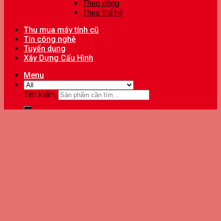
Theo dòng
Theo thế hệ
Thu mua máy tính cũ
Tin công nghệ
Tuyển dụng
Xây Dựng Cấu Hình
Menu
Tìm kiếm: