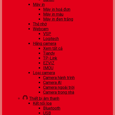
Máy in
Máy in hoá đơn
Máy in màu
Máy in đen trắng
Thẻ nhớ
Webcam
VSP
Logitech
Hãng camera
Xem tất cả
Tiandy
TP-Link
EZVIZ
IMOU
Loại camera
Camera hành trình
Camera AI
Camera ngoài trời
Camera trong nhà
Thiết bị âm thanh
Kết nối loa
Bluetooth
USB