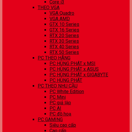
Core i3
THEO VGA
VGA Quadro
VGA AMD
GTX 10 Series
GTX 16 Series
RTX 20 Series
RTX 30 Series
RTX 40 Series
RTX 50 Series
PC THEO HÃNG
PC HÙNG PHÁT x MSI
PC HÙNG PHÁT x ASUS
PC HÙNG PHÁT x GIGABYTE
PC HÙNG PHÁT
PC THEO NHU CẦU
PC White Edition
PC Mini
PC giả lập
PC AI
PC đồ hoạ
PC GAMING
Siêu cao cấp
Cao cấp