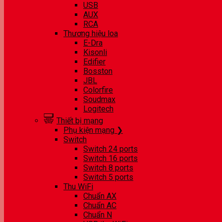
USB
AUX
RCA
Thương hiệu loa
E-Dra
Kisonli
Edifier
Bosston
JBL
Colorfire
Soudmax
Logitech
Thiết bị mạng
Phụ kiện mạng ❯
Switch
Switch 24 ports
Switch 16 ports
Switch 8 ports
Switch 5 ports
Thu WiFi
Chuẩn AX
Chuẩn AC
Chuẩn N