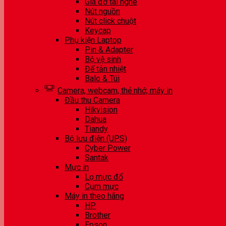
Giá đỡ tai nghe
Nút nguồn
Nút click chuột
Keycap
Phụ kiện Laptop
Pin & Adapter
Bộ vệ sinh
Đế tản nhiệt
Balo & Túi
Camera, webcam, thẻ nhớ, máy in
Đầu thu Camera
Hikvision
Dahua
Tiandy
Bộ lưu điện (UPS)
Cyber Power
Santak
Mực in
Lọ mực đổ
Cụm mực
Máy in theo hãng
HP
Brother
Epson