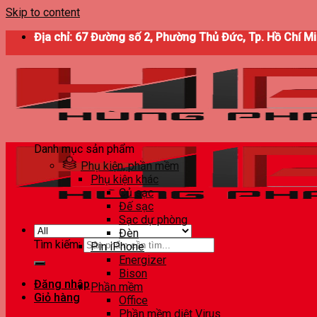
Skip to content
Địa chỉ: 67 Đường số 2, Phường Thủ Đức, Tp. Hồ Chí M
Danh mục sản phẩm
Phụ kiện, phần mềm
Phụ kiện khác
Củ sạc
Đế sạc
Sạc dự phòng
Đèn
Tìm kiếm:
Pin iPhone
Energizer
Bison
Đăng nhập
Phần mềm
Giỏ hàng
Office
Phần mềm diệt Virus