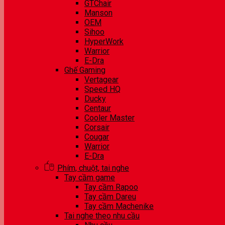
GTChair
Manson
OEM
Sihoo
HyperWork
Warrior
E-Dra
Ghế Gaming
Vertagear
Speed HQ
Ducky
Centaur
Cooler Master
Corsair
Cougar
Warrior
E-Dra
Phím, chuột, tai nghe
Tay cầm game
Tay cầm Rapoo
Tay cầm Dareu
Tay cầm Machenike
Tai nghe theo nhu cầu