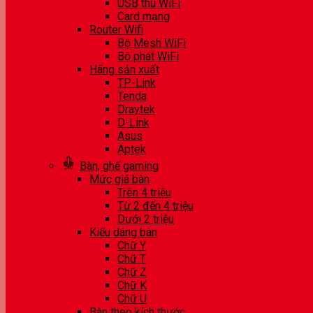
USB thu WiFi
Card mạng
Router Wifi
Bộ Mesh WiFi
Bộ phát WiFi
Hãng sản xuất
TP-Link
Tenda
Draytek
D-Link
Asus
Aptek
Bàn, ghế gaming
Mức giá bàn
Trên 4 triệu
Từ 2 đến 4 triệu
Dưới 2 triệu
Kiểu dáng bàn
Chữ Y
Chữ T
Chữ Z
Chữ K
Chữ U
Bàn theo kích thước