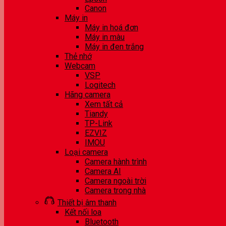
Canon
Máy in
Máy in hoá đơn
Máy in màu
Máy in đen trắng
Thẻ nhớ
Webcam
VSP
Logitech
Hãng camera
Xem tất cả
Tiandy
TP-Link
EZVIZ
IMOU
Loại camera
Camera hành trình
Camera AI
Camera ngoài trời
Camera trong nhà
Thiết bị âm thanh
Kết nối loa
Bluetooth