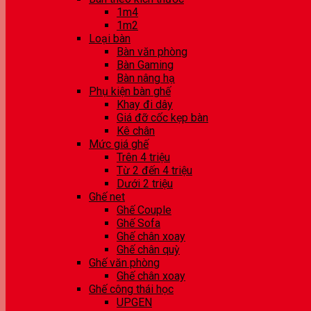
1m4
1m2
Loại bàn
Bàn văn phòng
Bàn Gaming
Bàn nâng hạ
Phụ kiện bàn ghế
Khay đi dây
Giá đỡ cốc kẹp bàn
Kê chân
Mức giá ghế
Trên 4 triệu
Từ 2 đến 4 triệu
Dưới 2 triệu
Ghế net
Ghế Couple
Ghế Sofa
Ghế chân xoay
Ghế chân quỳ
Ghế văn phòng
Ghế chân xoay
Ghế công thái học
UPGEN