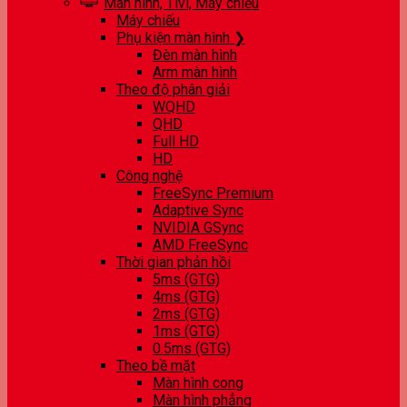
Màn hình, Tivi, Máy chiếu
Máy chiếu
Phụ kiện màn hình ❯
Đèn màn hình
Arm màn hình
Theo độ phân giải
WQHD
QHD
Full HD
HD
Công nghệ
FreeSync Premium
Adaptive Sync
NVIDIA GSync
AMD FreeSync
Thời gian phản hồi
5ms (GTG)
4ms (GTG)
2ms (GTG)
1ms (GTG)
0.5ms (GTG)
Theo bề mặt
Màn hình cong
Màn hình phẳng