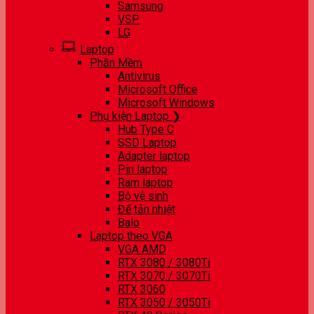
Samsung
VSP
LG
Laptop
Phần Mềm
Antivirus
Microsoft Office
Microsoft Windows
Phụ kiện Laptop ❯
Hub Type C
SSD Laptop
Adapter laptop
Pin laptop
Ram laptop
Bộ vệ sinh
Đế tản nhiệt
Balo
Laptop theo VGA
VGA AMD
RTX 3080 / 3080Ti
RTX 3070 / 3070Ti
RTX 3060
RTX 3050 / 3050Ti