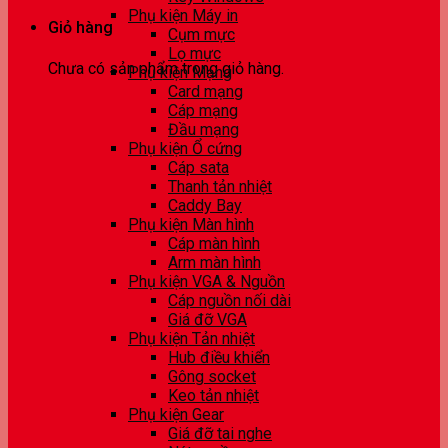
Phụ kiện Máy in
Giỏ hàng
Cụm mực
Lọ mực
Chưa có sản phẩm trong giỏ hàng.
Phụ kiện Mạng
Card mạng
Cáp mạng
Đầu mạng
Phụ kiện Ổ cứng
Cáp sata
Thanh tản nhiệt
Caddy Bay
Phụ kiện Màn hình
Cáp màn hình
Arm màn hình
Phụ kiện VGA & Nguồn
Cáp nguồn nối dài
Giá đỡ VGA
Phụ kiện Tản nhiệt
Hub điều khiển
Gông socket
Keo tản nhiệt
Phụ kiện Gear
Giá đỡ tai nghe