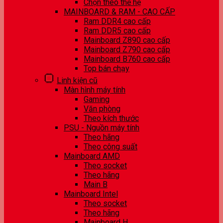
Chọn theo thế hệ
MAINBOARD & RAM - CAO CẤP
Ram DDR4 cao cấp
Ram DDR5 cao cấp
Mainboard Z890 cao cấp
Mainboard Z790 cao cấp
Mainboard B760 cao cấp
Top bán chạy
Linh kiện cũ
Màn hình máy tính
Gaming
Văn phòng
Theo kích thước
PSU - Nguồn máy tính
Theo hãng
Theo công suất
Mainboard AMD
Theo socket
Theo hãng
Main B
Mainboard Intel
Theo socket
Theo hãng
Mainboard H