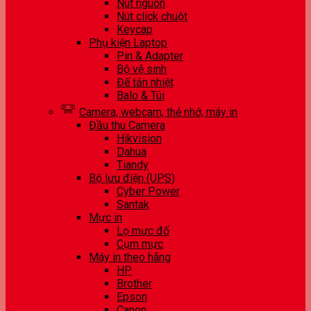
Nút nguồn
Nút click chuột
Keycap
Phụ kiện Laptop
Pin & Adapter
Bộ vệ sinh
Đế tản nhiệt
Balo & Túi
Camera, webcam, thẻ nhớ, máy in
Đầu thu Camera
Hikvision
Dahua
Tiandy
Bộ lưu điện (UPS)
Cyber Power
Santak
Mực in
Lọ mực đổ
Cụm mực
Máy in theo hãng
HP
Brother
Epson
Canon