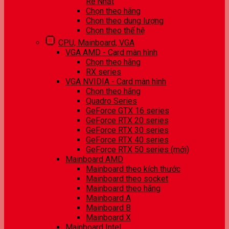
Rẻ Nhất
Chọn theo hãng
Chọn theo dung lượng
Chọn theo thế hệ
CPU, Mainboard, VGA
VGA AMD - Card màn hình
Chọn theo hãng
RX series
VGA NVIDIA - Card màn hình
Chọn theo hãng
Quadro Series
GeForce GTX 16 series
GeForce RTX 20 series
GeForce RTX 30 series
GeForce RTX 40 series
GeForce RTX 50 series (mới)
Mainboard AMD
Mainboard theo kích thước
Mainboard theo socket
Mainboard theo hãng
Mainboard A
Mainboard B
Mainboard X
Mainboard Intel