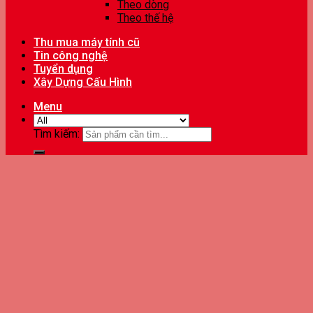
Theo dòng
Theo thế hệ
Thu mua máy tính cũ
Tin công nghệ
Tuyển dụng
Xây Dựng Cấu Hình
Menu
Tìm kiếm: