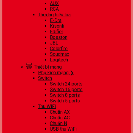
AUX
RCA
Thương hiệu loa
E-Dra
Kisonli
Edifier
Bosston
JBL
Colorfire
Soudmax
Logitech
Thiết bị mạng
Phụ kiện mạng ❯
Switch
Switch 24 ports
Switch 16 ports
Switch 8 ports
Switch 5 ports
Thu WiFi
Chuẩn AX
Chuẩn AC
Chuẩn N
USB thu WiFi