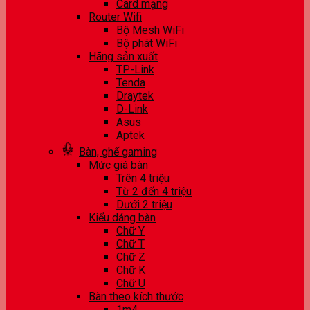
Card mạng
Router Wifi
Bộ Mesh WiFi
Bộ phát WiFi
Hãng sản xuất
TP-Link
Tenda
Draytek
D-Link
Asus
Aptek
Bàn, ghế gaming
Mức giá bàn
Trên 4 triệu
Từ 2 đến 4 triệu
Dưới 2 triệu
Kiểu dáng bàn
Chữ Y
Chữ T
Chữ Z
Chữ K
Chữ U
Bàn theo kích thước
1m4