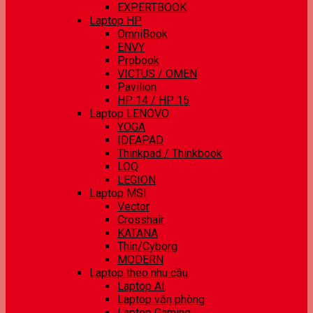
EXPERTBOOK
Laptop HP
OmniBook
ENVY
Probook
VICTUS / OMEN
Pavilion
HP 14 / HP 15
Laptop LENOVO
YOGA
IDEAPAD
Thinkpad / Thinkbook
LOQ
LEGION
Laptop MSI
Vector
Crosshair
KATANA
Thin/Cyborg
MODERN
Laptop theo nhu cầu
Laptop AI
Laptop văn phòng
Laptop Gaming