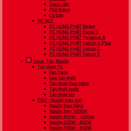
Trung cấp
Phổ thông
Cơ bản
PC HOT
PC HÙNG PHÁT Relaw
PC HÙNG PHÁT Eagle S
PC HÙNG PHÁT Pegasus A
PC HÙNG PHÁT Falcon D Plus
PC HÙNG PHÁT Falcon C
PC HÙNG PHÁT Falcon E
Case, Tản, Nguồn
Tản nhiệt PC
Fan Case
Keo tản nhiệt
Tản nhiệt theo hãng
Tản nhiệt nước
Tản nhiệt khí
PSU - Nguồn máy tính
Nguồn theo hãng
Nguồn trên 1000W
Nguồn 800W - 1000W
Nguồn 650W - 800W
Nguồn 550W - 650W