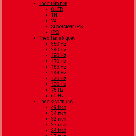
Theo tấm nền
OLED
TN
VA
Superclear IPS
IPS
Theo tần số quét
360 Hz
240 Hz
180 Hz
170 Hz
165 Hz
144 Hz
120 Hz
100 Hz
75 Hz
60 Hz
Theo kích thước
49 inch
34 inch
32 inch
27 inch
24 inch