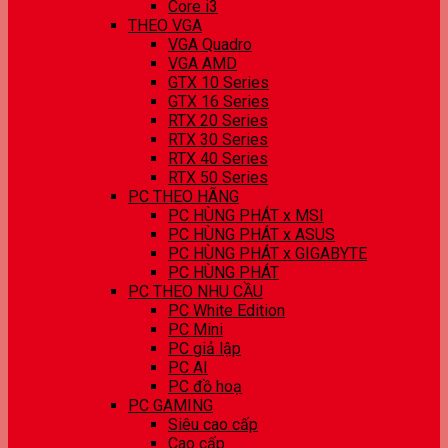
Core i3
THEO VGA
VGA Quadro
VGA AMD
GTX 10 Series
GTX 16 Series
RTX 20 Series
RTX 30 Series
RTX 40 Series
RTX 50 Series
PC THEO HÃNG
PC HÙNG PHÁT x MSI
PC HÙNG PHÁT x ASUS
PC HÙNG PHÁT x GIGABYTE
PC HÙNG PHÁT
PC THEO NHU CẦU
PC White Edition
PC Mini
PC giả lập
PC AI
PC đồ hoạ
PC GAMING
Siêu cao cấp
Cao cấp