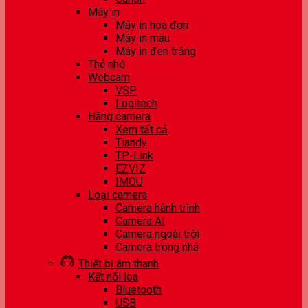
Máy in
Máy in hoá đơn
Máy in màu
Máy in đen trắng
Thẻ nhớ
Webcam
VSP
Logitech
Hãng camera
Xem tất cả
Tiandy
TP-Link
EZVIZ
IMOU
Loại camera
Camera hành trình
Camera AI
Camera ngoài trời
Camera trong nhà
Thiết bị âm thanh
Kết nối loa
Bluetooth
USB