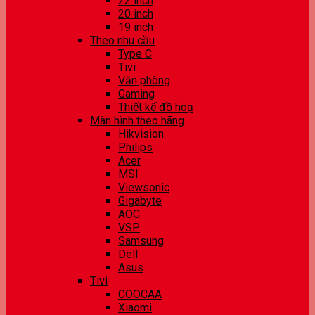
22 inch
20 inch
19 inch
Theo nhu cầu
Type C
Tivi
Văn phòng
Gaming
Thiết kế đồ hoạ
Màn hình theo hãng
Hikvision
Philips
Acer
MSI
Viewsonic
Gigabyte
AOC
VSP
Samsung
Dell
Asus
Tivi
COOCAA
Xiaomi