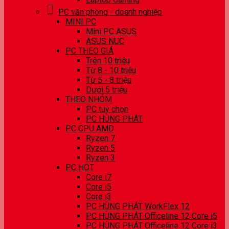
PC văn phòng - doanh nghiệp
MINI PC
Mini PC ASUS
ASUS NUC
PC THEO GIÁ
Trên 10 triệu
Từ 8 - 10 triệu
Từ 5 - 8 triệu
Dưới 5 triệu
THEO NHÓM
PC tuỳ chọn
PC HÙNG PHÁT
PC CPU AMD
Ryzen 7
Ryzen 5
Ryzen 3
PC HOT
Core i7
Core i5
Core i3
PC HÙNG PHÁT WorkFlex 12
PC HÙNG PHÁT Officeline 12 Core i5
PC HÙNG PHÁT Officeline 12 Core i3