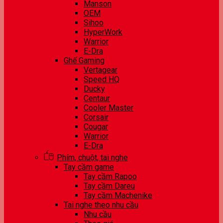
Manson
OEM
Sihoo
HyperWork
Warrior
E-Dra
Ghế Gaming
Vertagear
Speed HQ
Ducky
Centaur
Cooler Master
Corsair
Cougar
Warrior
E-Dra
Phím, chuột, tai nghe
Tay cầm game
Tay cầm Rapoo
Tay cầm Dareu
Tay cầm Machenike
Tai nghe theo nhu cầu
Nhu cầu