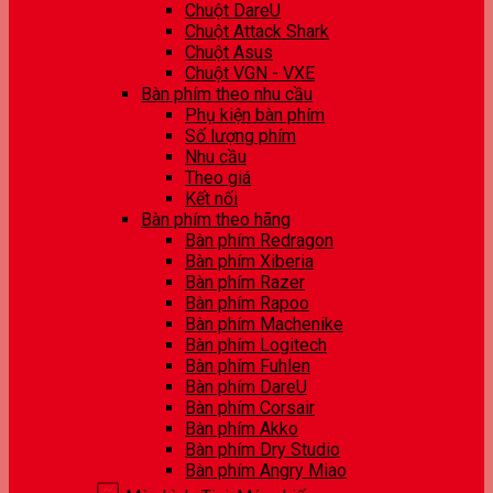
Chuột DareU
Chuột Attack Shark
Chuột Asus
Chuột VGN - VXE
Bàn phím theo nhu cầu
Phụ kiện bàn phím
Số lượng phím
Nhu cầu
Theo giá
Kết nối
Bàn phím theo hãng
Bàn phím Redragon
Bàn phím Xiberia
Bàn phím Razer
Bàn phím Rapoo
Bàn phím Machenike
Bàn phím Logitech
Bàn phím Fuhlen
Bàn phím DareU
Bàn phím Corsair
Bàn phím Akko
Bàn phím Dry Studio
Bàn phím Angry Miao