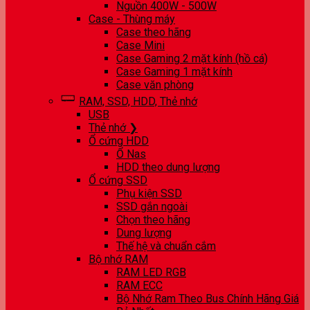
Nguồn 400W - 500W
Case - Thùng máy
Case theo hãng
Case Mini
Case Gaming 2 mặt kính (hồ cá)
Case Gaming 1 mặt kính
Case văn phòng
RAM, SSD, HDD, Thẻ nhớ
USB
Thẻ nhớ ❯
Ổ cứng HDD
Ổ Nas
HDD theo dung lượng
Ổ cứng SSD
Phụ kiện SSD
SSD gắn ngoài
Chọn theo hãng
Dung lượng
Thế hệ và chuẩn cắm
Bộ nhớ RAM
RAM LED RGB
RAM ECC
Bộ Nhớ Ram Theo Bus Chính Hãng Giá