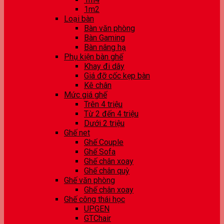
1m2
Loại bàn
Bàn văn phòng
Bàn Gaming
Bàn nâng hạ
Phụ kiện bàn ghế
Khay đi dây
Giá đỡ cốc kẹp bàn
Kê chân
Mức giá ghế
Trên 4 triệu
Từ 2 đến 4 triệu
Dưới 2 triệu
Ghế net
Ghế Couple
Ghế Sofa
Ghế chân xoay
Ghế chân quỳ
Ghế văn phòng
Ghế chân xoay
Ghế công thái học
UPGEN
GTChair