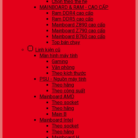
Chọn theo thế hệ
MAINBOARD & RAM - CAO CẤP
Ram DDR4 cao cấp
Ram DDR5 cao cấp
Mainboard Z890 cao cấp
Mainboard Z790 cao cấp
Mainboard B760 cao cấp
Top bán chạy
Linh kiện cũ
Màn hình máy tính
Gaming
Văn phòng
Theo kích thước
PSU - Nguồn máy tính
Theo hãng
Theo công suất
Mainboard AMD
Theo socket
Theo hãng
Main B
Mainboard Intel
Theo socket
Theo hãng
Mainboard H