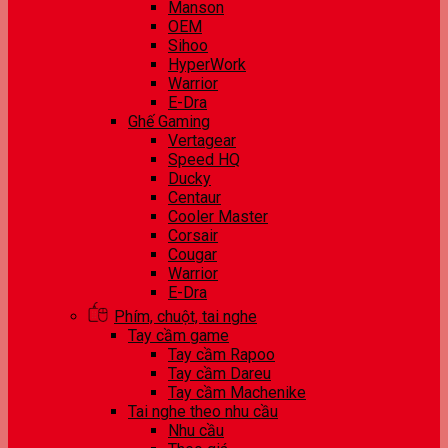
Manson
OEM
Sihoo
HyperWork
Warrior
E-Dra
Ghế Gaming
Vertagear
Speed HQ
Ducky
Centaur
Cooler Master
Corsair
Cougar
Warrior
E-Dra
Phím, chuột, tai nghe
Tay cầm game
Tay cầm Rapoo
Tay cầm Dareu
Tay cầm Machenike
Tai nghe theo nhu cầu
Nhu cầu