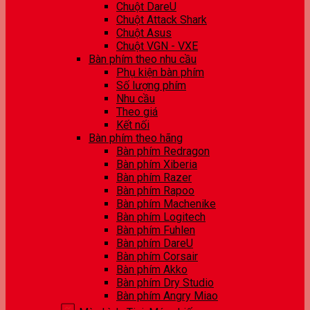
Chuột DareU
Chuột Attack Shark
Chuột Asus
Chuột VGN - VXE
Bàn phím theo nhu cầu
Phụ kiện bàn phím
Số lượng phím
Nhu cầu
Theo giá
Kết nối
Bàn phím theo hãng
Bàn phím Redragon
Bàn phím Xiberia
Bàn phím Razer
Bàn phím Rapoo
Bàn phím Machenike
Bàn phím Logitech
Bàn phím Fuhlen
Bàn phím DareU
Bàn phím Corsair
Bàn phím Akko
Bàn phím Dry Studio
Bàn phím Angry Miao