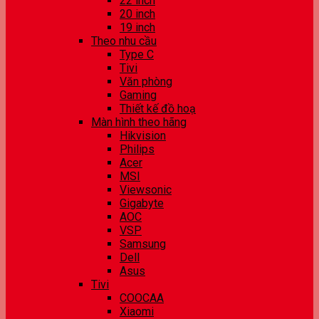
22 inch
20 inch
19 inch
Theo nhu cầu
Type C
Tivi
Văn phòng
Gaming
Thiết kế đồ hoạ
Màn hình theo hãng
Hikvision
Philips
Acer
MSI
Viewsonic
Gigabyte
AOC
VSP
Samsung
Dell
Asus
Tivi
COOCAA
Xiaomi