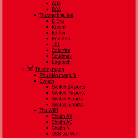
AUX
RCA
Thương hiệu loa
E-Dra
Kisonli
Edifier
Bosston
JBL
Colorfire
Soudmax
Logitech
Thiết bị mạng
Phụ kiện mạng ❯
Switch
Switch 24 ports
Switch 16 ports
Switch 8 ports
Switch 5 ports
Thu WiFi
Chuẩn AX
Chuẩn AC
Chuẩn N
USB thu WiFi