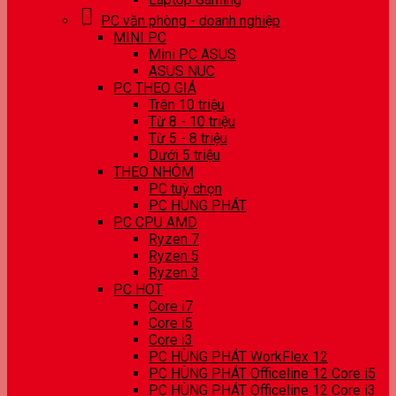
PC văn phòng - doanh nghiệp
MINI PC
Mini PC ASUS
ASUS NUC
PC THEO GIÁ
Trên 10 triệu
Từ 8 - 10 triệu
Từ 5 - 8 triệu
Dưới 5 triệu
THEO NHÓM
PC tuỳ chọn
PC HÙNG PHÁT
PC CPU AMD
Ryzen 7
Ryzen 5
Ryzen 3
PC HOT
Core i7
Core i5
Core i3
PC HÙNG PHÁT WorkFlex 12
PC HÙNG PHÁT Officeline 12 Core i5
PC HÙNG PHÁT Officeline 12 Core i3