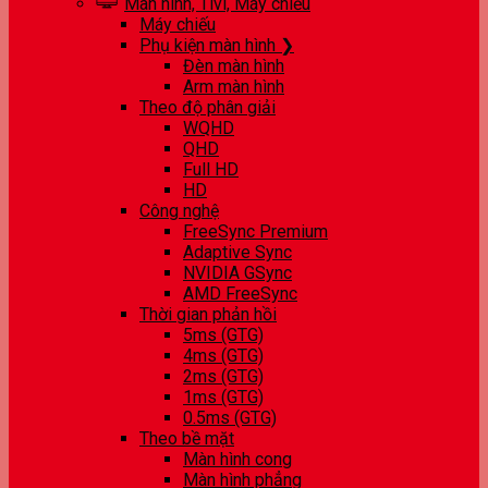
Màn hình, Tivi, Máy chiếu
Máy chiếu
Phụ kiện màn hình ❯
Đèn màn hình
Arm màn hình
Theo độ phân giải
WQHD
QHD
Full HD
HD
Công nghệ
FreeSync Premium
Adaptive Sync
NVIDIA GSync
AMD FreeSync
Thời gian phản hồi
5ms (GTG)
4ms (GTG)
2ms (GTG)
1ms (GTG)
0.5ms (GTG)
Theo bề mặt
Màn hình cong
Màn hình phẳng