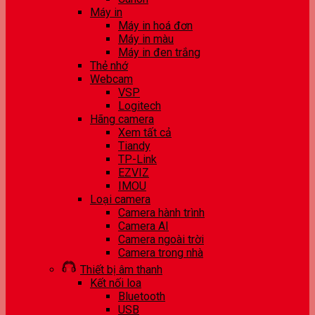
Máy in
Máy in hoá đơn
Máy in màu
Máy in đen trắng
Thẻ nhớ
Webcam
VSP
Logitech
Hãng camera
Xem tất cả
Tiandy
TP-Link
EZVIZ
IMOU
Loại camera
Camera hành trình
Camera AI
Camera ngoài trời
Camera trong nhà
Thiết bị âm thanh
Kết nối loa
Bluetooth
USB