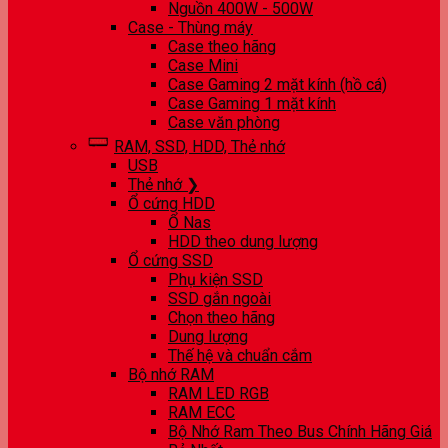
Nguồn 400W - 500W
Case - Thùng máy
Case theo hãng
Case Mini
Case Gaming 2 mặt kính (hồ cá)
Case Gaming 1 mặt kính
Case văn phòng
RAM, SSD, HDD, Thẻ nhớ
USB
Thẻ nhớ ❯
Ổ cứng HDD
Ổ Nas
HDD theo dung lượng
Ổ cứng SSD
Phụ kiện SSD
SSD gắn ngoài
Chọn theo hãng
Dung lượng
Thế hệ và chuẩn cắm
Bộ nhớ RAM
RAM LED RGB
RAM ECC
Bộ Nhớ Ram Theo Bus Chính Hãng Giá