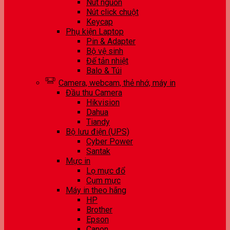
Nút nguồn
Nút click chuột
Keycap
Phụ kiện Laptop
Pin & Adapter
Bộ vệ sinh
Đế tản nhiệt
Balo & Túi
Camera, webcam, thẻ nhớ, máy in
Đầu thu Camera
Hikvision
Dahua
Tiandy
Bộ lưu điện (UPS)
Cyber Power
Santak
Mực in
Lọ mực đổ
Cụm mực
Máy in theo hãng
HP
Brother
Epson
Canon