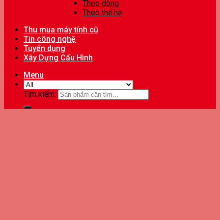
Theo dòng
Theo thế hệ
Thu mua máy tính cũ
Tin công nghệ
Tuyển dụng
Xây Dựng Cấu Hình
Menu
Tìm kiếm: