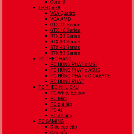
Core i3
THEO VGA
VGA Quadro
VGA AMD
GTX 10 Series
GTX 16 Series
RTX 20 Series
RTX 30 Series
RTX 40 Series
RTX 50 Series
PC THEO HÃNG
PC HÙNG PHÁT x MSI
PC HÙNG PHÁT x ASUS
PC HÙNG PHÁT x GIGABYTE
PC HÙNG PHÁT
PC THEO NHU CẦU
PC White Edition
PC Mini
PC giả lập
PC AI
PC đồ hoạ
PC GAMING
Siêu cao cấp
Cao cấp