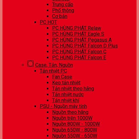
Trung cấp
Phổ thông
Cơ bản
PC HOT
PC HÙNG PHÁT Relaw
PC HÙNG PHÁT Eagle S
PC HÙNG PHÁT Pegasus A
PC HÙNG PHÁT Falcon D Plus
PC HÙNG PHÁT Falcon C
PC HÙNG PHÁT Falcon E
Case, Tản, Nguồn
Tản nhiệt PC
Fan Case
Keo tản nhiệt
Tản nhiệt theo hãng
Tản nhiệt nước
Tản nhiệt khí
PSU - Nguồn máy tính
Nguồn theo hãng
Nguồn trên 1000W
Nguồn 800W - 1000W
Nguồn 650W - 800W
Nguồn 550W - 650W