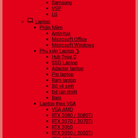
Samsung
VSP
LG
Laptop
Phần Mềm
Antivirus
Microsoft Office
Microsoft Windows
Phụ kiện Laptop ❯
Hub Type C
SSD Laptop
Adapter laptop
Pin laptop
Ram laptop
Bộ vệ sinh
Đế tản nhiệt
Balo
Laptop theo VGA
VGA AMD
RTX 3080 / 3080Ti
RTX 3070 / 3070Ti
RTX 3060
RTX 3050 / 3050Ti