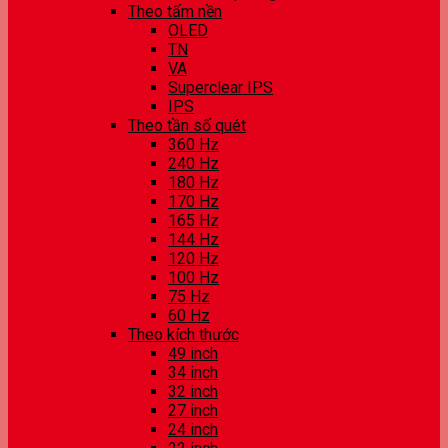
Theo tấm nền
OLED
TN
VA
Superclear IPS
IPS
Theo tần số quét
360 Hz
240 Hz
180 Hz
170 Hz
165 Hz
144 Hz
120 Hz
100 Hz
75 Hz
60 Hz
Theo kích thước
49 inch
34 inch
32 inch
27 inch
24 inch