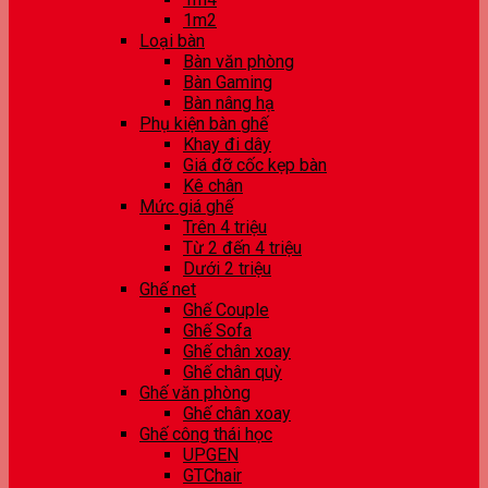
1m2
Loại bàn
Bàn văn phòng
Bàn Gaming
Bàn nâng hạ
Phụ kiện bàn ghế
Khay đi dây
Giá đỡ cốc kẹp bàn
Kê chân
Mức giá ghế
Trên 4 triệu
Từ 2 đến 4 triệu
Dưới 2 triệu
Ghế net
Ghế Couple
Ghế Sofa
Ghế chân xoay
Ghế chân quỳ
Ghế văn phòng
Ghế chân xoay
Ghế công thái học
UPGEN
GTChair