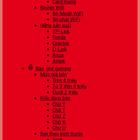
Card mạng
Router Wifi
Bộ Mesh WiFi
Bộ phát WiFi
Hãng sản xuất
TP-Link
Tenda
Draytek
D-Link
Asus
Aptek
Bàn, ghế gaming
Mức giá bàn
Trên 4 triệu
Từ 2 đến 4 triệu
Dưới 2 triệu
Kiểu dáng bàn
Chữ Y
Chữ T
Chữ Z
Chữ K
Chữ U
Bàn theo kích thước
1m4