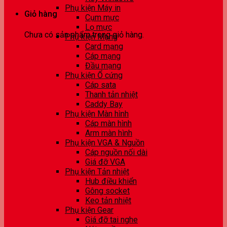
Phụ kiện Máy in
Giỏ hàng
Cụm mực
Lọ mực
Chưa có sản phẩm trong giỏ hàng.
Phụ kiện Mạng
Card mạng
Cáp mạng
Đầu mạng
Phụ kiện Ổ cứng
Cáp sata
Thanh tản nhiệt
Caddy Bay
Phụ kiện Màn hình
Cáp màn hình
Arm màn hình
Phụ kiện VGA & Nguồn
Cáp nguồn nối dài
Giá đỡ VGA
Phụ kiện Tản nhiệt
Hub điều khiển
Gông socket
Keo tản nhiệt
Phụ kiện Gear
Giá đỡ tai nghe