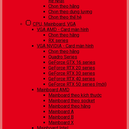
Rẻ Nhất
Chọn theo hãng
Chọn theo dung lượng
Chọn theo thế hệ
CPU, Mainboard, VGA
VGA AMD - Card màn hình
Chọn theo hãng
RX series
VGA NVIDIA - Card màn hình
Chọn theo hãng
Quadro Series
GeForce GTX 16 series
GeForce RTX 20 series
GeForce RTX 30 series
GeForce RTX 40 series
GeForce RTX 50 series (mới)
Mainboard AMD
Mainboard theo kích thước
Mainboard theo socket
Mainboard theo hãng
Mainboard A
Mainboard B
Mainboard X
Mainboard Intel