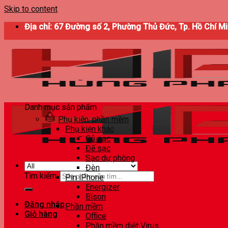
Skip to content
Địa chỉ: 67 Đường số 2, Phường Thủ Đức, Tp. Hồ Chí M
Danh mục sản phẩm
Phụ kiện, phần mềm
Phụ kiện khác
Củ sạc
Đế sạc
Sạc dự phòng
Đèn
Tìm kiếm:
Pin iPhone
Energizer
Bison
Đăng nhập
Phần mềm
Giỏ hàng
Office
Phần mềm diệt Virus