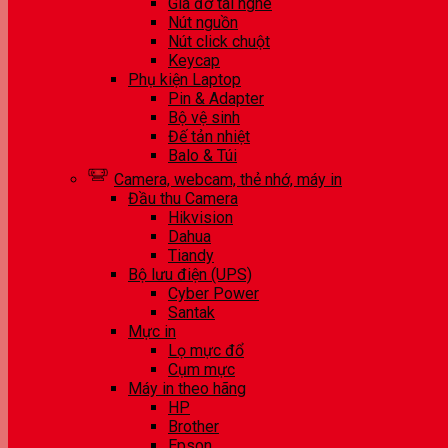
Giá đỡ tai nghe
Nút nguồn
Nút click chuột
Keycap
Phụ kiện Laptop
Pin & Adapter
Bộ vệ sinh
Đế tản nhiệt
Balo & Túi
Camera, webcam, thẻ nhớ, máy in
Đầu thu Camera
Hikvision
Dahua
Tiandy
Bộ lưu điện (UPS)
Cyber Power
Santak
Mực in
Lọ mực đổ
Cụm mực
Máy in theo hãng
HP
Brother
Epson