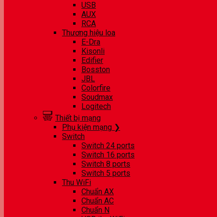
USB
AUX
RCA
Thương hiệu loa
E-Dra
Kisonli
Edifier
Bosston
JBL
Colorfire
Soudmax
Logitech
Thiết bị mạng
Phụ kiện mạng ❯
Switch
Switch 24 ports
Switch 16 ports
Switch 8 ports
Switch 5 ports
Thu WiFi
Chuẩn AX
Chuẩn AC
Chuẩn N