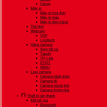
Canon
Máy in
Máy in hoá đơn
Máy in màu
Máy in đen trắng
Thẻ nhớ
Webcam
VSP
Logitech
Hãng camera
Xem tất cả
Tiandy
TP-Link
EZVIZ
IMOU
Loại camera
Camera hành trình
Camera AI
Camera ngoài trời
Camera trong nhà
Thiết bị âm thanh
Kết nối loa
Bluetooth