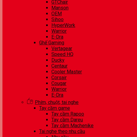
GTChair
Manson
OEM
Sihoo
HyperWork
Warrior
E-Dra
Ghế Gaming
Vertagear
Speed HQ
Ducky
Centaur
Cooler Master
Corsair
Cougar
Warrior
E-Dra
Phím, chuột, tai nghe
Tay cầm game
Tay cầm Rapoo
Tay cầm Dareu
Tay cầm Machenike
Tai nghe theo nhu cầu