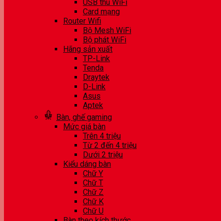
USB thu WiFi
Card mạng
Router Wifi
Bộ Mesh WiFi
Bộ phát WiFi
Hãng sản xuất
TP-Link
Tenda
Draytek
D-Link
Asus
Aptek
Bàn, ghế gaming
Mức giá bàn
Trên 4 triệu
Từ 2 đến 4 triệu
Dưới 2 triệu
Kiểu dáng bàn
Chữ Y
Chữ T
Chữ Z
Chữ K
Chữ U
Bàn theo kích thước