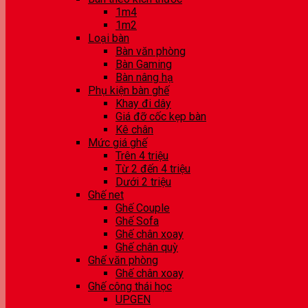
1m4
1m2
Loại bàn
Bàn văn phòng
Bàn Gaming
Bàn nâng hạ
Phụ kiện bàn ghế
Khay đi dây
Giá đỡ cốc kẹp bàn
Kê chân
Mức giá ghế
Trên 4 triệu
Từ 2 đến 4 triệu
Dưới 2 triệu
Ghế net
Ghế Couple
Ghế Sofa
Ghế chân xoay
Ghế chân quỳ
Ghế văn phòng
Ghế chân xoay
Ghế công thái học
UPGEN