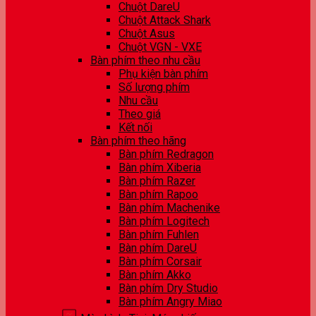
Chuột DareU
Chuột Attack Shark
Chuột Asus
Chuột VGN - VXE
Bàn phím theo nhu cầu
Phụ kiện bàn phím
Số lượng phím
Nhu cầu
Theo giá
Kết nối
Bàn phím theo hãng
Bàn phím Redragon
Bàn phím Xiberia
Bàn phím Razer
Bàn phím Rapoo
Bàn phím Machenike
Bàn phím Logitech
Bàn phím Fuhlen
Bàn phím DareU
Bàn phím Corsair
Bàn phím Akko
Bàn phím Dry Studio
Bàn phím Angry Miao