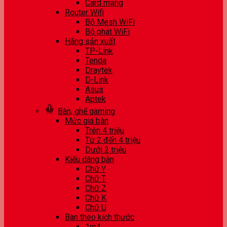
Card mạng
Router Wifi
Bộ Mesh WiFi
Bộ phát WiFi
Hãng sản xuất
TP-Link
Tenda
Draytek
D-Link
Asus
Aptek
Bàn, ghế gaming
Mức giá bàn
Trên 4 triệu
Từ 2 đến 4 triệu
Dưới 2 triệu
Kiểu dáng bàn
Chữ Y
Chữ T
Chữ Z
Chữ K
Chữ U
Bàn theo kích thước
1m4