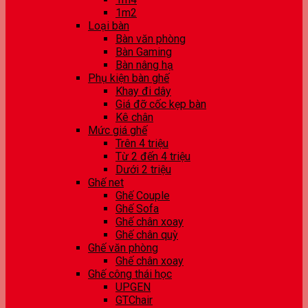
1m2
Loại bàn
Bàn văn phòng
Bàn Gaming
Bàn nâng hạ
Phụ kiện bàn ghế
Khay đi dây
Giá đỡ cốc kẹp bàn
Kê chân
Mức giá ghế
Trên 4 triệu
Từ 2 đến 4 triệu
Dưới 2 triệu
Ghế net
Ghế Couple
Ghế Sofa
Ghế chân xoay
Ghế chân quỳ
Ghế văn phòng
Ghế chân xoay
Ghế công thái học
UPGEN
GTChair