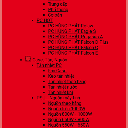
Trung cấp
Phổ thông
Cơ bản
PC HOT
PC HÙNG PHÁT Relaw
PC HÙNG PHÁT Eagle S
PC HÙNG PHÁT Pegasus A
PC HÙNG PHÁT Falcon D Plus
PC HÙNG PHÁT Falcon C
PC HÙNG PHÁT Falcon E
Case, Tản, Nguồn
Tản nhiệt PC
Fan Case
Keo tản nhiệt
Tản nhiệt theo hãng
Tản nhiệt nước
Tản nhiệt khí
PSU - Nguồn máy tính
Nguồn theo hãng
Nguồn trên 1000W
Nguồn 800W - 1000W
Nguồn 650W - 800W
Nguồn 550W - 650W