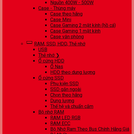
Nguồn 400W - 500W
Case - Thùng máy
Case theo hãng
Case Mini
Case Gaming 2 mặt kính (hồ cá)
Case Gaming 1 mặt kính
Case văn phòng
RAM, SSD, HDD, Thẻ nhớ
USB
Thẻ nhớ ❯
Ổ cứng HDD
Ổ Nas
HDD theo dung lượng
Ổ cứng SSD
Phụ kiện SSD
SSD gắn ngoài
Chọn theo hãng
Dung lượng
Thế hệ và chuẩn cắm
Bộ nhớ RAM
RAM LED RGB
RAM ECC
Bộ Nhớ Ram Theo Bus Chính Hãng Giá