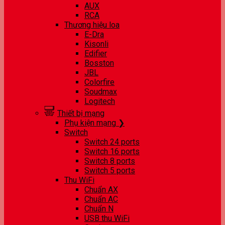
AUX
RCA
Thương hiệu loa
E-Dra
Kisonli
Edifier
Bosston
JBL
Colorfire
Soudmax
Logitech
Thiết bị mạng
Phụ kiện mạng ❯
Switch
Switch 24 ports
Switch 16 ports
Switch 8 ports
Switch 5 ports
Thu WiFi
Chuẩn AX
Chuẩn AC
Chuẩn N
USB thu WiFi