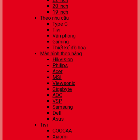
22 inch
20 inch
19 inch
Theo nhu cầu
Type C
Tivi
Văn phòng
Gaming
Thiết kế đồ hoạ
Màn hình theo hãng
Hikvision
Philips
Acer
MSI
Viewsonic
Gigabyte
AOC
VSP
Samsung
Dell
Asus
Tivi
COOCAA
Xiaomi