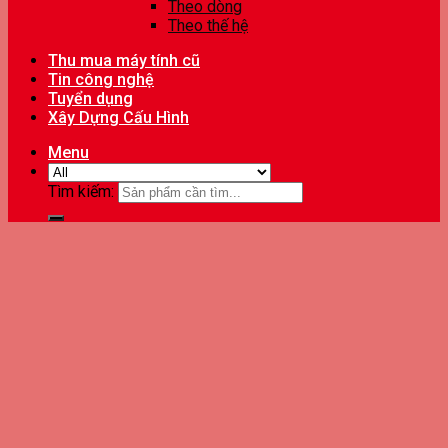
Theo dòng
Theo thế hệ
Thu mua máy tính cũ
Tin công nghệ
Tuyển dụng
Xây Dựng Cấu Hình
Menu
Tìm kiếm: