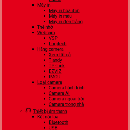
Máy in
Máy in hoá đơn
Máy in màu
Máy in đen trắng
Thẻ nhớ
Webcam
VSP
Logitech
Hãng camera
Xem tất cả
Tiandy
TP-Link
EZVIZ
IMOU
Loại camera
Camera hành trình
Camera AI
Camera ngoài trời
Camera trong nhà
Thiết bị âm thanh
Kết nối loa
Bluetooth
USB