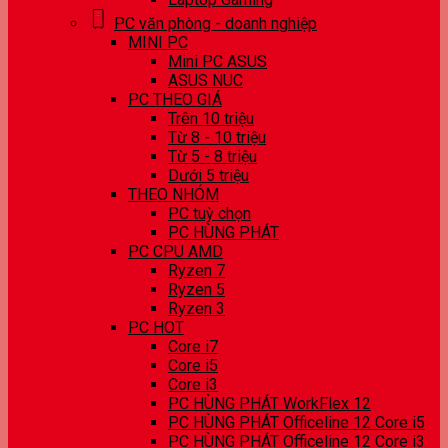
PC văn phòng - doanh nghiệp
MINI PC
Mini PC ASUS
ASUS NUC
PC THEO GIÁ
Trên 10 triệu
Từ 8 - 10 triệu
Từ 5 - 8 triệu
Dưới 5 triệu
THEO NHÓM
PC tuỳ chọn
PC HÙNG PHÁT
PC CPU AMD
Ryzen 7
Ryzen 5
Ryzen 3
PC HOT
Core i7
Core i5
Core i3
PC HÙNG PHÁT WorkFlex 12
PC HÙNG PHÁT Officeline 12 Core i5
PC HÙNG PHÁT Officeline 12 Core i3