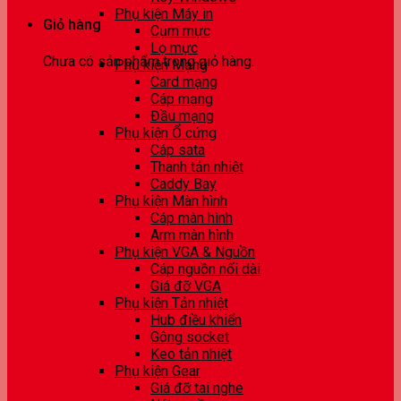
Phụ kiện Máy in
Giỏ hàng
Cụm mực
Lọ mực
Chưa có sản phẩm trong giỏ hàng.
Phụ kiện Mạng
Card mạng
Cáp mạng
Đầu mạng
Phụ kiện Ổ cứng
Cáp sata
Thanh tản nhiệt
Caddy Bay
Phụ kiện Màn hình
Cáp màn hình
Arm màn hình
Phụ kiện VGA & Nguồn
Cáp nguồn nối dài
Giá đỡ VGA
Phụ kiện Tản nhiệt
Hub điều khiển
Gông socket
Keo tản nhiệt
Phụ kiện Gear
Giá đỡ tai nghe