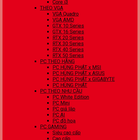
Core i3
THEO VGA
VGA Quadro
VGA AMD
GTX 10 Series
GTX 16 Series
RTX 20 Series
RTX 30 Series
RTX 40 Series
RTX 50 Series
PC THEO HÃNG
PC HÙNG PHÁT x MSI
PC HÙNG PHÁT x ASUS
PC HÙNG PHÁT x GIGABYTE
PC HÙNG PHÁT
PC THEO NHU CẦU
PC White Edition
PC Mini
PC giả lập
PC AI
PC đồ hoạ
PC GAMING
Siêu cao cấp
Cao cấp