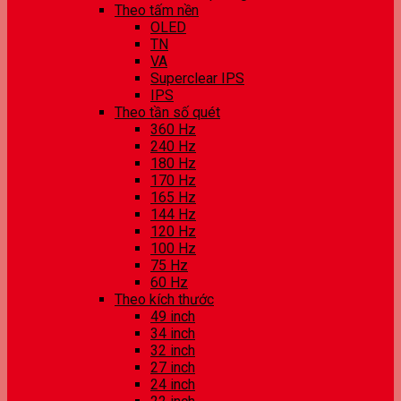
Theo tấm nền
OLED
TN
VA
Superclear IPS
IPS
Theo tần số quét
360 Hz
240 Hz
180 Hz
170 Hz
165 Hz
144 Hz
120 Hz
100 Hz
75 Hz
60 Hz
Theo kích thước
49 inch
34 inch
32 inch
27 inch
24 inch