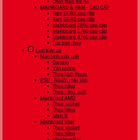
Chọn theo thế hệ
MAINBOARD & RAM - CAO CẤP
Ram DDR4 cao cấp
Ram DDR5 cao cấp
Mainboard Z890 cao cấp
Mainboard Z790 cao cấp
Mainboard B760 cao cấp
Top bán chạy
Linh kiện cũ
Màn hình máy tính
Gaming
Văn phòng
Theo kích thước
PSU - Nguồn máy tính
Theo hãng
Theo công suất
Mainboard AMD
Theo socket
Theo hãng
Main B
Mainboard Intel
Theo socket
Theo hãng
Mainboard H