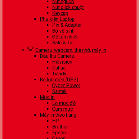
Nút nguồn
Nút click chuột
Keycap
Phụ kiện Laptop
Pin & Adapter
Bộ vệ sinh
Đế tản nhiệt
Balo & Túi
Camera, webcam, thẻ nhớ, máy in
Đầu thu Camera
Hikvision
Dahua
Tiandy
Bộ lưu điện (UPS)
Cyber Power
Santak
Mực in
Lọ mực đổ
Cụm mực
Máy in theo hãng
HP
Brother
Epson
Canon