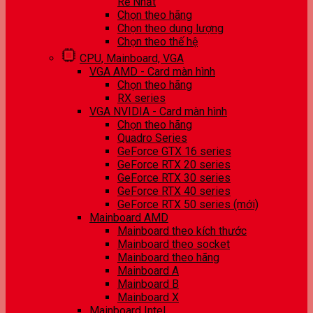
Rẻ Nhất
Chọn theo hãng
Chọn theo dung lượng
Chọn theo thế hệ
CPU, Mainboard, VGA
VGA AMD - Card màn hình
Chọn theo hãng
RX series
VGA NVIDIA - Card màn hình
Chọn theo hãng
Quadro Series
GeForce GTX 16 series
GeForce RTX 20 series
GeForce RTX 30 series
GeForce RTX 40 series
GeForce RTX 50 series (mới)
Mainboard AMD
Mainboard theo kích thước
Mainboard theo socket
Mainboard theo hãng
Mainboard A
Mainboard B
Mainboard X
Mainboard Intel