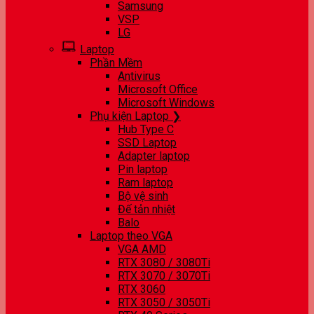
Samsung
VSP
LG
Laptop
Phần Mềm
Antivirus
Microsoft Office
Microsoft Windows
Phụ kiện Laptop ❯
Hub Type C
SSD Laptop
Adapter laptop
Pin laptop
Ram laptop
Bộ vệ sinh
Đế tản nhiệt
Balo
Laptop theo VGA
VGA AMD
RTX 3080 / 3080Ti
RTX 3070 / 3070Ti
RTX 3060
RTX 3050 / 3050Ti