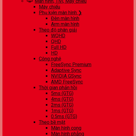
Màn hình, Tivi, Máy chiếu
Máy chiếu
Phụ kiện màn hình ❯
Đèn màn hình
Arm màn hình
Theo độ phân giải
WQHD
QHD
Full HD
HD
Công nghệ
FreeSync Premium
Adaptive Sync
NVIDIA GSync
AMD FreeSync
Thời gian phản hồi
5ms (GTG)
4ms (GTG)
2ms (GTG)
1ms (GTG)
0.5ms (GTG)
Theo bề mặt
Màn hình cong
Màn hình phẳng