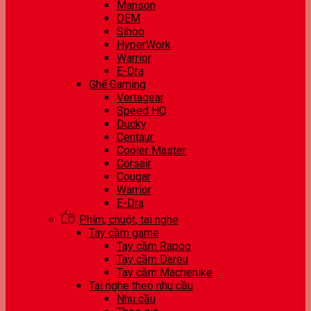
Manson
OEM
Sihoo
HyperWork
Warrior
E-Dra
Ghế Gaming
Vertagear
Speed HQ
Ducky
Centaur
Cooler Master
Corsair
Cougar
Warrior
E-Dra
Phím, chuột, tai nghe
Tay cầm game
Tay cầm Rapoo
Tay cầm Dareu
Tay cầm Machenike
Tai nghe theo nhu cầu
Nhu cầu