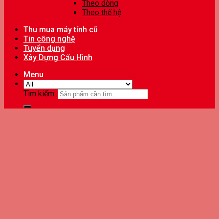
Theo dòng
Theo thế hệ
Thu mua máy tính cũ
Tin công nghệ
Tuyển dụng
Xây Dựng Cấu Hình
Menu
Tìm kiếm: