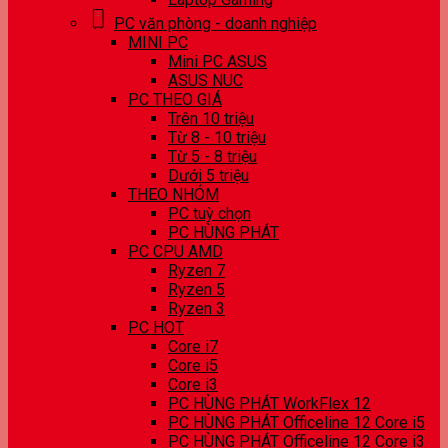
PC văn phòng - doanh nghiệp
MINI PC
Mini PC ASUS
ASUS NUC
PC THEO GIÁ
Trên 10 triệu
Từ 8 - 10 triệu
Từ 5 - 8 triệu
Dưới 5 triệu
THEO NHÓM
PC tuỳ chọn
PC HÙNG PHÁT
PC CPU AMD
Ryzen 7
Ryzen 5
Ryzen 3
PC HOT
Core i7
Core i5
Core i3
PC HÙNG PHÁT WorkFlex 12
PC HÙNG PHÁT Officeline 12 Core i5
PC HÙNG PHÁT Officeline 12 Core i3