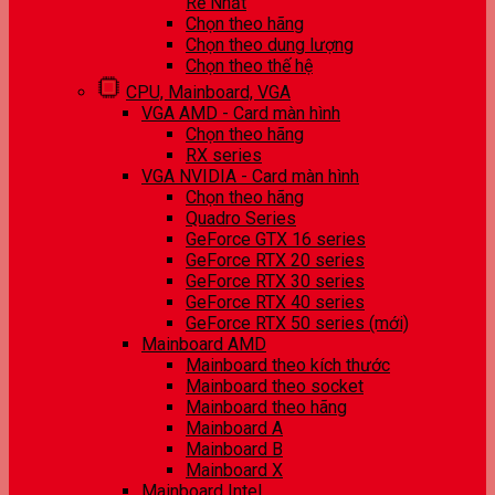
Rẻ Nhất
Chọn theo hãng
Chọn theo dung lượng
Chọn theo thế hệ
CPU, Mainboard, VGA
VGA AMD - Card màn hình
Chọn theo hãng
RX series
VGA NVIDIA - Card màn hình
Chọn theo hãng
Quadro Series
GeForce GTX 16 series
GeForce RTX 20 series
GeForce RTX 30 series
GeForce RTX 40 series
GeForce RTX 50 series (mới)
Mainboard AMD
Mainboard theo kích thước
Mainboard theo socket
Mainboard theo hãng
Mainboard A
Mainboard B
Mainboard X
Mainboard Intel