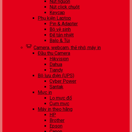
Nút nguồn
Nút click chuột
Keycap
Phụ kiện Laptop
Pin & Adapter
Bộ vệ sinh
Đế tản nhiệt
Balo & Túi
Camera, webcam, thẻ nhớ, máy in
Đầu thu Camera
Hikvision
Dahua
Tiandy
Bộ lưu điện (UPS)
Cyber Power
Santak
Mực in
Lọ mực đổ
Cụm mực
Máy in theo hãng
HP
Brother
Epson
Canon