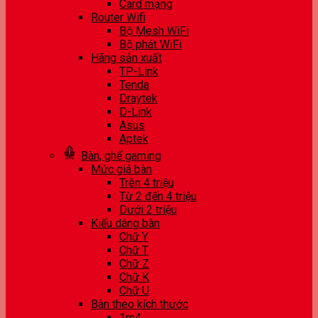
Card mạng
Router Wifi
Bộ Mesh WiFi
Bộ phát WiFi
Hãng sản xuất
TP-Link
Tenda
Draytek
D-Link
Asus
Aptek
Bàn, ghế gaming
Mức giá bàn
Trên 4 triệu
Từ 2 đến 4 triệu
Dưới 2 triệu
Kiểu dáng bàn
Chữ Y
Chữ T
Chữ Z
Chữ K
Chữ U
Bàn theo kích thước
1m4