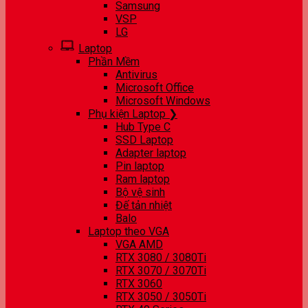
Samsung
VSP
LG
Laptop
Phần Mềm
Antivirus
Microsoft Office
Microsoft Windows
Phụ kiện Laptop ❯
Hub Type C
SSD Laptop
Adapter laptop
Pin laptop
Ram laptop
Bộ vệ sinh
Đế tản nhiệt
Balo
Laptop theo VGA
VGA AMD
RTX 3080 / 3080Ti
RTX 3070 / 3070Ti
RTX 3060
RTX 3050 / 3050Ti