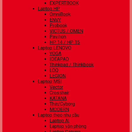
EXPERTBOOK
Laptop HP
OmniBook
ENVY
Probook
VICTUS / OMEN
Pavilion
HP 14 / HP 15
Laptop LENOVO
YOGA
IDEAPAD
Thinkpad / Thinkbook
LOQ
LEGION
Laptop MSI
Vector
Crosshair
KATANA
Thin/Cyborg
MODERN
Laptop theo nhu cầu
Laptop AI
Laptop văn phòng
Laptop Gaming