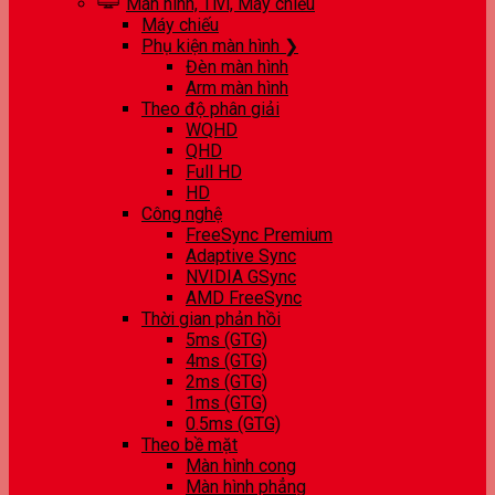
Màn hình, Tivi, Máy chiếu
Máy chiếu
Phụ kiện màn hình ❯
Đèn màn hình
Arm màn hình
Theo độ phân giải
WQHD
QHD
Full HD
HD
Công nghệ
FreeSync Premium
Adaptive Sync
NVIDIA GSync
AMD FreeSync
Thời gian phản hồi
5ms (GTG)
4ms (GTG)
2ms (GTG)
1ms (GTG)
0.5ms (GTG)
Theo bề mặt
Màn hình cong
Màn hình phẳng