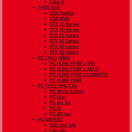
Core i3
THEO VGA
VGA Quadro
VGA AMD
GTX 10 Series
GTX 16 Series
RTX 20 Series
RTX 30 Series
RTX 40 Series
RTX 50 Series
PC THEO HÃNG
PC HÙNG PHÁT x MSI
PC HÙNG PHÁT x ASUS
PC HÙNG PHÁT x GIGABYTE
PC HÙNG PHÁT
PC THEO NHU CẦU
PC White Edition
PC Mini
PC giả lập
PC AI
PC đồ hoạ
PC GAMING
Siêu cao cấp
Cao cấp