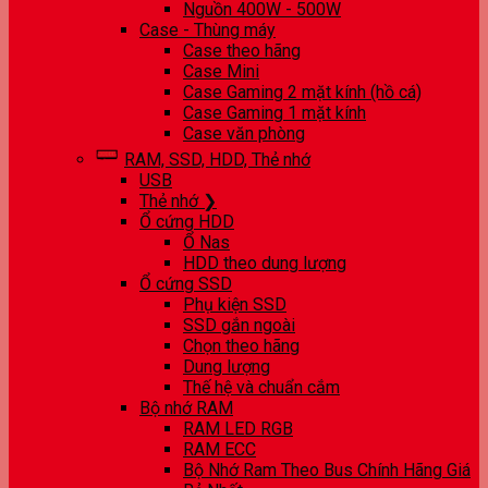
Nguồn 400W - 500W
Case - Thùng máy
Case theo hãng
Case Mini
Case Gaming 2 mặt kính (hồ cá)
Case Gaming 1 mặt kính
Case văn phòng
RAM, SSD, HDD, Thẻ nhớ
USB
Thẻ nhớ ❯
Ổ cứng HDD
Ổ Nas
HDD theo dung lượng
Ổ cứng SSD
Phụ kiện SSD
SSD gắn ngoài
Chọn theo hãng
Dung lượng
Thế hệ và chuẩn cắm
Bộ nhớ RAM
RAM LED RGB
RAM ECC
Bộ Nhớ Ram Theo Bus Chính Hãng Giá