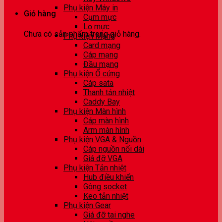
Phụ kiện Máy in
Giỏ hàng
Cụm mực
Lọ mực
Chưa có sản phẩm trong giỏ hàng.
Phụ kiện Mạng
Card mạng
Cáp mạng
Đầu mạng
Phụ kiện Ổ cứng
Cáp sata
Thanh tản nhiệt
Caddy Bay
Phụ kiện Màn hình
Cáp màn hình
Arm màn hình
Phụ kiện VGA & Nguồn
Cáp nguồn nối dài
Giá đỡ VGA
Phụ kiện Tản nhiệt
Hub điều khiển
Gông socket
Keo tản nhiệt
Phụ kiện Gear
Giá đỡ tai nghe