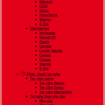
Manson
OEM
Sihoo
HyperWork
Warrior
E-Dra
Ghế Gaming
Vertagear
Speed HQ
Ducky
Centaur
Cooler Master
Corsair
Cougar
Warrior
E-Dra
Phím, chuột, tai nghe
Tay cầm game
Tay cầm Rapoo
Tay cầm Dareu
Tay cầm Machenike
Tai nghe theo nhu cầu
Nhu cầu