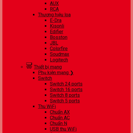
AUX
RCA
Thương hiệu loa
E-Dra
Kisonli
Edifier
Bosston
JBL
Colorfire
Soudmax
Logitech
Thiết bị mạng
Phụ kiện mạng ❯
Switch
Switch 24 ports
Switch 16 ports
Switch 8 ports
Switch 5 ports
Thu WiFi
Chuẩn AX
Chuẩn AC
Chuẩn N
USB thu WiFi