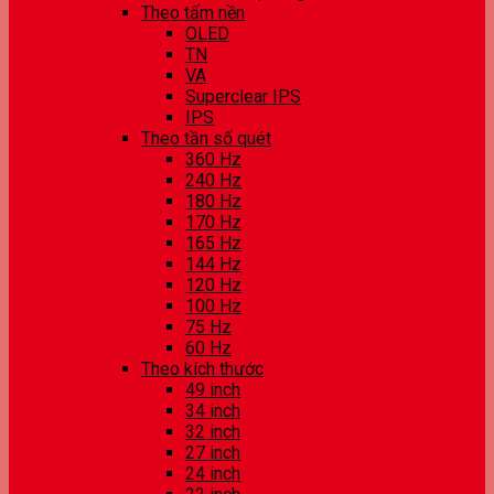
Theo tấm nền
OLED
TN
VA
Superclear IPS
IPS
Theo tần số quét
360 Hz
240 Hz
180 Hz
170 Hz
165 Hz
144 Hz
120 Hz
100 Hz
75 Hz
60 Hz
Theo kích thước
49 inch
34 inch
32 inch
27 inch
24 inch