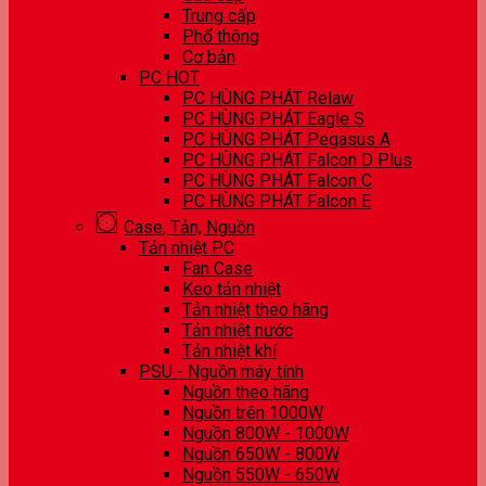
Trung cấp
Phổ thông
Cơ bản
PC HOT
PC HÙNG PHÁT Relaw
PC HÙNG PHÁT Eagle S
PC HÙNG PHÁT Pegasus A
PC HÙNG PHÁT Falcon D Plus
PC HÙNG PHÁT Falcon C
PC HÙNG PHÁT Falcon E
Case, Tản, Nguồn
Tản nhiệt PC
Fan Case
Keo tản nhiệt
Tản nhiệt theo hãng
Tản nhiệt nước
Tản nhiệt khí
PSU - Nguồn máy tính
Nguồn theo hãng
Nguồn trên 1000W
Nguồn 800W - 1000W
Nguồn 650W - 800W
Nguồn 550W - 650W