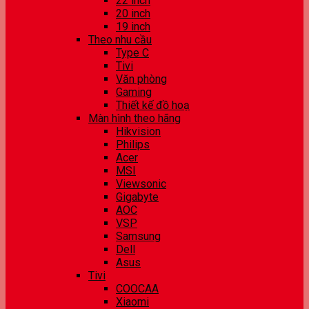
22 inch
20 inch
19 inch
Theo nhu cầu
Type C
Tivi
Văn phòng
Gaming
Thiết kế đồ hoạ
Màn hình theo hãng
Hikvision
Philips
Acer
MSI
Viewsonic
Gigabyte
AOC
VSP
Samsung
Dell
Asus
Tivi
COOCAA
Xiaomi