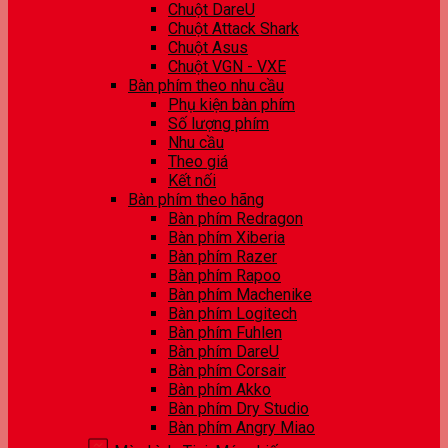
Chuột DareU
Chuột Attack Shark
Chuột Asus
Chuột VGN - VXE
Bàn phím theo nhu cầu
Phụ kiện bàn phím
Số lượng phím
Nhu cầu
Theo giá
Kết nối
Bàn phím theo hãng
Bàn phím Redragon
Bàn phím Xiberia
Bàn phím Razer
Bàn phím Rapoo
Bàn phím Machenike
Bàn phím Logitech
Bàn phím Fuhlen
Bàn phím DareU
Bàn phím Corsair
Bàn phím Akko
Bàn phím Dry Studio
Bàn phím Angry Miao