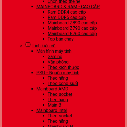
Chọn theo thế hệ
MAINBOARD & RAM - CAO CẤP
Ram DDR4 cao cấp
Ram DDR5 cao cấp
Mainboard Z890 cao cấp
Mainboard Z790 cao cấp
Mainboard B760 cao cấp
Top bán chạy
Linh kiện cũ
Màn hình máy tính
Gaming
Văn phòng
Theo kích thước
PSU - Nguồn máy tính
Theo hãng
Theo công suất
Mainboard AMD
Theo socket
Theo hãng
Main B
Mainboard Intel
Theo socket
Theo hãng
Mainboard H