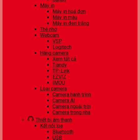
Máy in
Máy in hoá đơn
Máy in màu
Máy in đen trắng
Thẻ nhớ
Webcam
VSP
Logitech
Hãng camera
Xem tất cả
Tiandy
TP-Link
EZVIZ
IMOU
Loại camera
Camera hành trình
Camera AI
Camera ngoài trời
Camera trong nhà
Thiết bị âm thanh
Kết nối loa
Bluetooth
USB