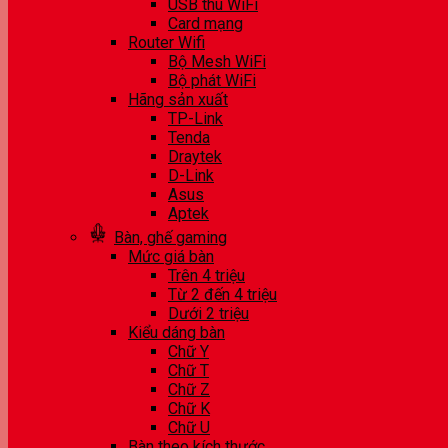
USB thu WiFi
Card mạng
Router Wifi
Bộ Mesh WiFi
Bộ phát WiFi
Hãng sản xuất
TP-Link
Tenda
Draytek
D-Link
Asus
Aptek
Bàn, ghế gaming
Mức giá bàn
Trên 4 triệu
Từ 2 đến 4 triệu
Dưới 2 triệu
Kiểu dáng bàn
Chữ Y
Chữ T
Chữ Z
Chữ K
Chữ U
Bàn theo kích thước