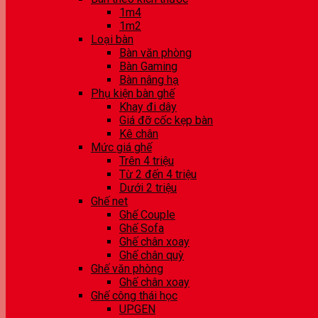
1m4
1m2
Loại bàn
Bàn văn phòng
Bàn Gaming
Bàn nâng hạ
Phụ kiện bàn ghế
Khay đi dây
Giá đỡ cốc kẹp bàn
Kê chân
Mức giá ghế
Trên 4 triệu
Từ 2 đến 4 triệu
Dưới 2 triệu
Ghế net
Ghế Couple
Ghế Sofa
Ghế chân xoay
Ghế chân quỳ
Ghế văn phòng
Ghế chân xoay
Ghế công thái học
UPGEN