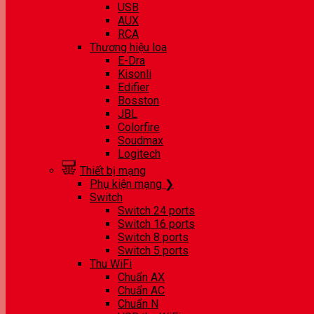
USB
AUX
RCA
Thương hiệu loa
E-Dra
Kisonli
Edifier
Bosston
JBL
Colorfire
Soudmax
Logitech
Thiết bị mạng
Phụ kiện mạng ❯
Switch
Switch 24 ports
Switch 16 ports
Switch 8 ports
Switch 5 ports
Thu WiFi
Chuẩn AX
Chuẩn AC
Chuẩn N