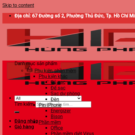
Skip to content
Địa chỉ: 67 Đường số 2, Phường Thủ Đức, Tp. Hồ Chí M
Danh mục sản phẩm
Phụ kiện, phần mềm
Phụ kiện khác
Củ sạc
Đế sạc
Sạc dự phòng
Đèn
Tìm kiếm:
Pin iPhone
Energizer
Bison
Đăng nhập
Phần mềm
Giỏ hàng
Office
Phần mềm diệt Virus