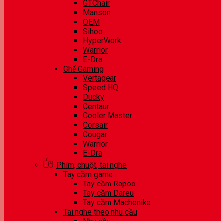
GTChair
Manson
OEM
Sihoo
HyperWork
Warrior
E-Dra
Ghế Gaming
Vertagear
Speed HQ
Ducky
Centaur
Cooler Master
Corsair
Cougar
Warrior
E-Dra
Phím, chuột, tai nghe
Tay cầm game
Tay cầm Rapoo
Tay cầm Dareu
Tay cầm Machenike
Tai nghe theo nhu cầu