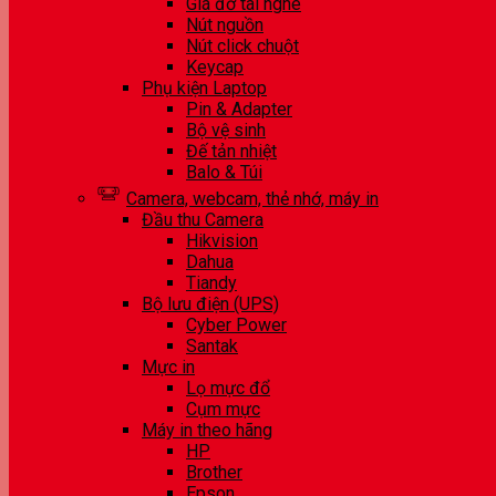
Giá đỡ tai nghe
Nút nguồn
Nút click chuột
Keycap
Phụ kiện Laptop
Pin & Adapter
Bộ vệ sinh
Đế tản nhiệt
Balo & Túi
Camera, webcam, thẻ nhớ, máy in
Đầu thu Camera
Hikvision
Dahua
Tiandy
Bộ lưu điện (UPS)
Cyber Power
Santak
Mực in
Lọ mực đổ
Cụm mực
Máy in theo hãng
HP
Brother
Epson