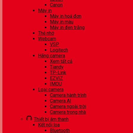
Canon
Máy in
Máy in hoá đơn
Máy in màu
Máy in đen trắng
Thẻ nhớ
Webcam
VSP
Logitech
Hãng camera
Xem tất cả
Tiandy
TP-Link
EZVIZ
IMOU
Loại camera
Camera hành trình
Camera AI
Camera ngoài trời
Camera trong nhà
Thiết bị âm thanh
Kết nối loa
Bluetooth