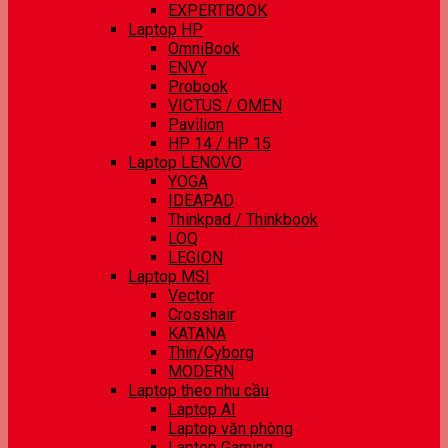
EXPERTBOOK
Laptop HP
OmniBook
ENVY
Probook
VICTUS / OMEN
Pavilion
HP 14 / HP 15
Laptop LENOVO
YOGA
IDEAPAD
Thinkpad / Thinkbook
LOQ
LEGION
Laptop MSI
Vector
Crosshair
KATANA
Thin/Cyborg
MODERN
Laptop theo nhu cầu
Laptop AI
Laptop văn phòng
Laptop Gaming