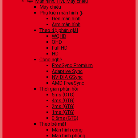
Màn hình, Tivi, Máy chiếu
Máy chiếu
Phụ kiện màn hình ❯
Đèn màn hình
Arm màn hình
Theo độ phân giải
WQHD
QHD
Full HD
HD
Công nghệ
FreeSync Premium
Adaptive Sync
NVIDIA GSync
AMD FreeSync
Thời gian phản hồi
5ms (GTG)
4ms (GTG)
2ms (GTG)
1ms (GTG)
0.5ms (GTG)
Theo bề mặt
Màn hình cong
Màn hình phẳng