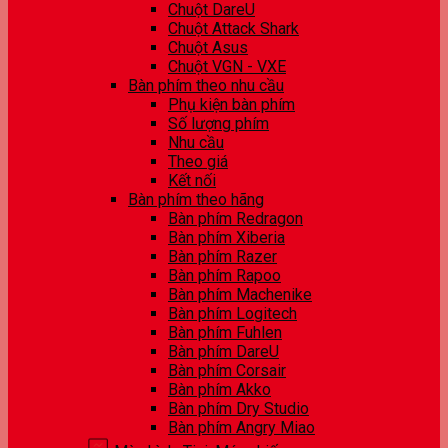
Chuột DareU
Chuột Attack Shark
Chuột Asus
Chuột VGN - VXE
Bàn phím theo nhu cầu
Phụ kiện bàn phím
Số lượng phím
Nhu cầu
Theo giá
Kết nối
Bàn phím theo hãng
Bàn phím Redragon
Bàn phím Xiberia
Bàn phím Razer
Bàn phím Rapoo
Bàn phím Machenike
Bàn phím Logitech
Bàn phím Fuhlen
Bàn phím DareU
Bàn phím Corsair
Bàn phím Akko
Bàn phím Dry Studio
Bàn phím Angry Miao