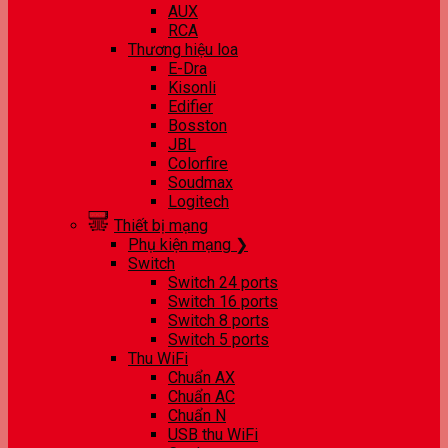
AUX
RCA
Thương hiệu loa
E-Dra
Kisonli
Edifier
Bosston
JBL
Colorfire
Soudmax
Logitech
Thiết bị mạng
Phụ kiện mạng ❯
Switch
Switch 24 ports
Switch 16 ports
Switch 8 ports
Switch 5 ports
Thu WiFi
Chuẩn AX
Chuẩn AC
Chuẩn N
USB thu WiFi