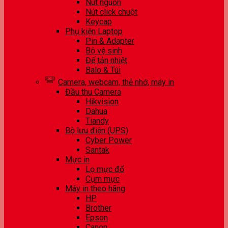
Nút nguồn
Nút click chuột
Keycap
Phụ kiện Laptop
Pin & Adapter
Bộ vệ sinh
Đế tản nhiệt
Balo & Túi
Camera, webcam, thẻ nhớ, máy in
Đầu thu Camera
Hikvision
Dahua
Tiandy
Bộ lưu điện (UPS)
Cyber Power
Santak
Mực in
Lọ mực đổ
Cụm mực
Máy in theo hãng
HP
Brother
Epson
Canon