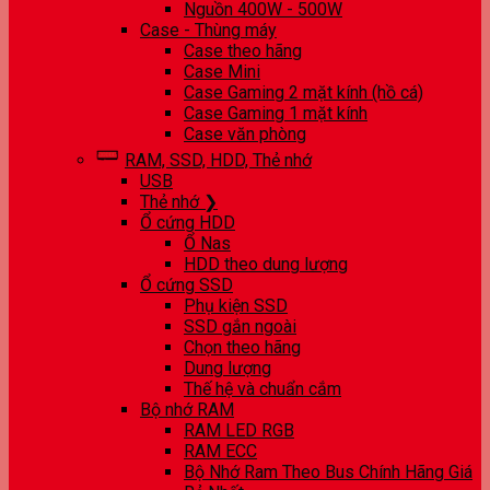
Nguồn 400W - 500W
Case - Thùng máy
Case theo hãng
Case Mini
Case Gaming 2 mặt kính (hồ cá)
Case Gaming 1 mặt kính
Case văn phòng
RAM, SSD, HDD, Thẻ nhớ
USB
Thẻ nhớ ❯
Ổ cứng HDD
Ổ Nas
HDD theo dung lượng
Ổ cứng SSD
Phụ kiện SSD
SSD gắn ngoài
Chọn theo hãng
Dung lượng
Thế hệ và chuẩn cắm
Bộ nhớ RAM
RAM LED RGB
RAM ECC
Bộ Nhớ Ram Theo Bus Chính Hãng Giá