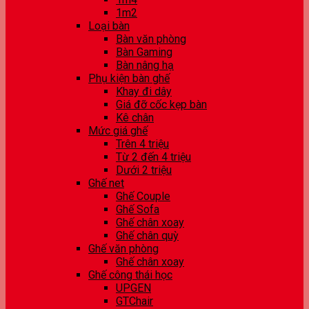
1m2
Loại bàn
Bàn văn phòng
Bàn Gaming
Bàn nâng hạ
Phụ kiện bàn ghế
Khay đi dây
Giá đỡ cốc kẹp bàn
Kê chân
Mức giá ghế
Trên 4 triệu
Từ 2 đến 4 triệu
Dưới 2 triệu
Ghế net
Ghế Couple
Ghế Sofa
Ghế chân xoay
Ghế chân quỳ
Ghế văn phòng
Ghế chân xoay
Ghế công thái học
UPGEN
GTChair