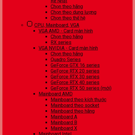
Rẻ Nhất
Chọn theo hãng
Chọn theo dung lượng
Chọn theo thế hệ
CPU, Mainboard, VGA
VGA AMD - Card màn hình
Chọn theo hãng
RX series
VGA NVIDIA - Card màn hình
Chọn theo hãng
Quadro Series
GeForce GTX 16 series
GeForce RTX 20 series
GeForce RTX 30 series
GeForce RTX 40 series
GeForce RTX 50 series (mới)
Mainboard AMD
Mainboard theo kích thước
Mainboard theo socket
Mainboard theo hãng
Mainboard A
Mainboard B
Mainboard X
Mainboard Intel