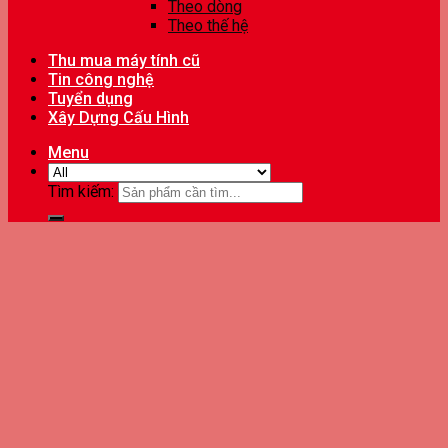
Theo dòng
Theo thế hệ
Thu mua máy tính cũ
Tin công nghệ
Tuyển dụng
Xây Dựng Cấu Hình
Menu
Tìm kiếm: