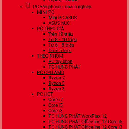
PC văn phòng - doanh nghiệp
MINI PC
Mini PC ASUS
ASUS NUC
PC THEO GIÁ
Trên 10 triệu
Từ 8 - 10 triệu
Từ 5 - 8 triệu
Dưới 5 triệu
THEO NHÓM
PC tuỳ chọn
PC HÙNG PHÁT
PC CPU AMD
Ryzen 7
Ryzen 5
Ryzen 3
PC HOT
Core i7
Core i5
Core i3
PC HÙNG PHÁT WorkFlex 12
PC HÙNG PHÁT Officeline 12 Core i5
PC HÙNG PHÁT Officeline 12 Core i3