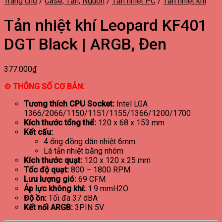
Trang chủ
/
Case, Tản, Nguồn
/
Tản nhiệt PC
/
Tản nhiệt khí
Tản nhiệt khí Leopard KF401
DGT Black | ARGB, Đen
377.000
₫
⚙ THÔNG SỐ CƠ BẢN:
Tương thích CPU Socket:
Intel LGA
1366/2066/1150/1151/1155/1366/1200/1700
Kích thước tổng thể:
120 x 68 x 153 mm
Kết cấu:
4 ống đồng dẫn nhiệt 6mm
Lá tản nhiệt bằng nhôm
Kích thước quạt:
120 x 120 x 25 mm
Tốc độ quạt:
800 – 1800 RPM
Lưu lượng gió:
69 CFM
Áp lực không khí:
1.9 mmH2O
Độ ồn:
Tối đa 37 dBA
Kết nối ARGB:
3PIN 5V