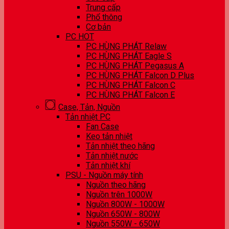
Trung cấp
Phổ thông
Cơ bản
PC HOT
PC HÙNG PHÁT Relaw
PC HÙNG PHÁT Eagle S
PC HÙNG PHÁT Pegasus A
PC HÙNG PHÁT Falcon D Plus
PC HÙNG PHÁT Falcon C
PC HÙNG PHÁT Falcon E
Case, Tản, Nguồn
Tản nhiệt PC
Fan Case
Keo tản nhiệt
Tản nhiệt theo hãng
Tản nhiệt nước
Tản nhiệt khí
PSU - Nguồn máy tính
Nguồn theo hãng
Nguồn trên 1000W
Nguồn 800W - 1000W
Nguồn 650W - 800W
Nguồn 550W - 650W