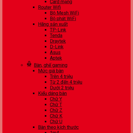
Card mạng
Router Wifi
Bộ Mesh WiFi
Bộ phát WiFi
Hãng sản xuất
TP-Link
Tenda
Draytek
D-Link
Asus
Aptek
Bàn, ghế gaming
Mức giá bàn
Trên 4 triệu
Từ 2 đến 4 triệu
Dưới 2 triệu
Kiểu dáng bàn
Chữ Y
Chữ T
Chữ Z
Chữ K
Chữ U
Bàn theo kích thước
1m4