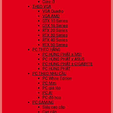
Core i3
THEO VGA
VGA Quadro
VGA AMD
GTX 10 Series
GTX 16 Series
RTX 20 Series
RTX 30 Series
RTX 40 Series
RTX 50 Series
PC THEO HÃNG
PC HÙNG PHÁT x MSI
PC HÙNG PHÁT x ASUS
PC HÙNG PHÁT x GIGABYTE
PC HÙNG PHÁT
PC THEO NHU CẦU
PC White Edition
PC Mini
PC giả lập
PC AI
PC đồ hoạ
PC GAMING
Siêu cao cấp
Cao cấp