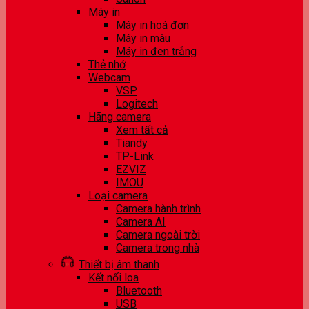
Máy in
Máy in hoá đơn
Máy in màu
Máy in đen trắng
Thẻ nhớ
Webcam
VSP
Logitech
Hãng camera
Xem tất cả
Tiandy
TP-Link
EZVIZ
IMOU
Loại camera
Camera hành trình
Camera AI
Camera ngoài trời
Camera trong nhà
Thiết bị âm thanh
Kết nối loa
Bluetooth
USB