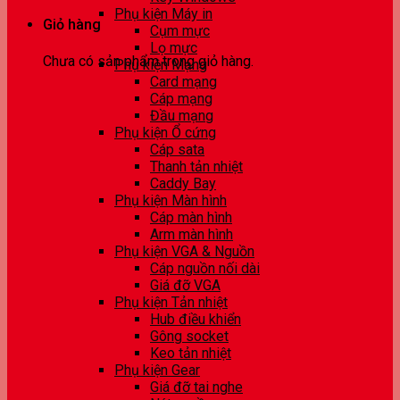
Phụ kiện Máy in
Giỏ hàng
Cụm mực
Lọ mực
Chưa có sản phẩm trong giỏ hàng.
Phụ kiện Mạng
Card mạng
Cáp mạng
Đầu mạng
Phụ kiện Ổ cứng
Cáp sata
Thanh tản nhiệt
Caddy Bay
Phụ kiện Màn hình
Cáp màn hình
Arm màn hình
Phụ kiện VGA & Nguồn
Cáp nguồn nối dài
Giá đỡ VGA
Phụ kiện Tản nhiệt
Hub điều khiển
Gông socket
Keo tản nhiệt
Phụ kiện Gear
Giá đỡ tai nghe