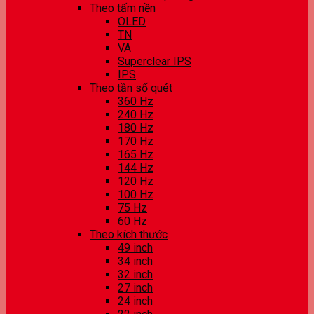
Theo tấm nền
OLED
TN
VA
Superclear IPS
IPS
Theo tần số quét
360 Hz
240 Hz
180 Hz
170 Hz
165 Hz
144 Hz
120 Hz
100 Hz
75 Hz
60 Hz
Theo kích thước
49 inch
34 inch
32 inch
27 inch
24 inch