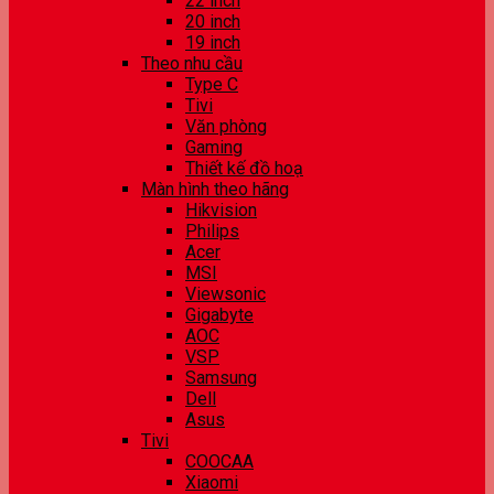
22 inch
20 inch
19 inch
Theo nhu cầu
Type C
Tivi
Văn phòng
Gaming
Thiết kế đồ hoạ
Màn hình theo hãng
Hikvision
Philips
Acer
MSI
Viewsonic
Gigabyte
AOC
VSP
Samsung
Dell
Asus
Tivi
COOCAA
Xiaomi