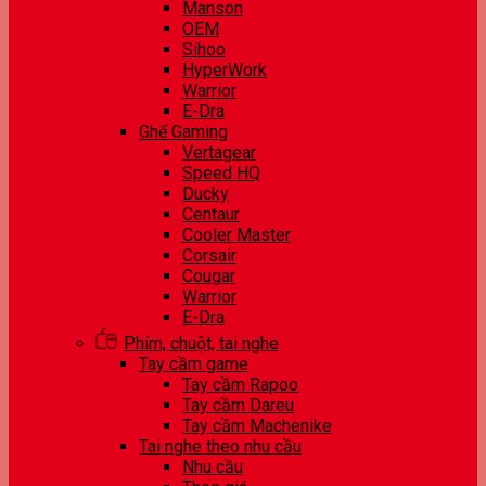
Manson
OEM
Sihoo
HyperWork
Warrior
E-Dra
Ghế Gaming
Vertagear
Speed HQ
Ducky
Centaur
Cooler Master
Corsair
Cougar
Warrior
E-Dra
Phím, chuột, tai nghe
Tay cầm game
Tay cầm Rapoo
Tay cầm Dareu
Tay cầm Machenike
Tai nghe theo nhu cầu
Nhu cầu