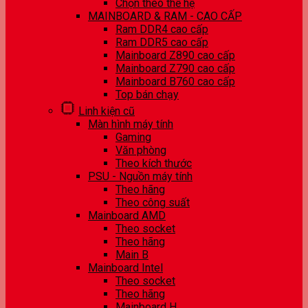
Chọn theo thế hệ
MAINBOARD & RAM - CAO CẤP
Ram DDR4 cao cấp
Ram DDR5 cao cấp
Mainboard Z890 cao cấp
Mainboard Z790 cao cấp
Mainboard B760 cao cấp
Top bán chạy
Linh kiện cũ
Màn hình máy tính
Gaming
Văn phòng
Theo kích thước
PSU - Nguồn máy tính
Theo hãng
Theo công suất
Mainboard AMD
Theo socket
Theo hãng
Main B
Mainboard Intel
Theo socket
Theo hãng
Mainboard H