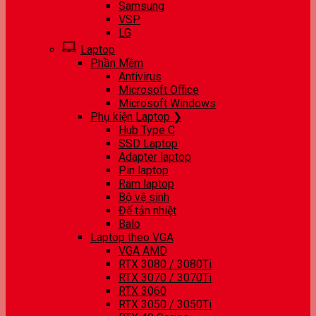
Samsung
VSP
LG
Laptop
Phần Mềm
Antivirus
Microsoft Office
Microsoft Windows
Phụ kiện Laptop ❯
Hub Type C
SSD Laptop
Adapter laptop
Pin laptop
Ram laptop
Bộ vệ sinh
Đế tản nhiệt
Balo
Laptop theo VGA
VGA AMD
RTX 3080 / 3080Ti
RTX 3070 / 3070Ti
RTX 3060
RTX 3050 / 3050Ti