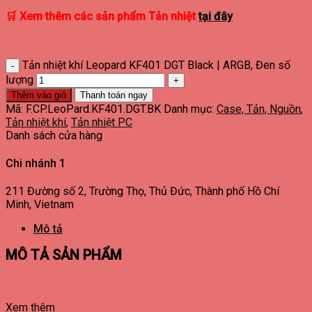
🛒
Xem thêm các sản phẩm
Tản nhiệt
tại đây
Tản nhiệt khí Leopard KF401 DGT Black | ARGB, Đen số
lượng
Thêm vào giỏ
Thanh toán ngay
Mã:
F.CP.LeoPard.KF401.DGT.BK
Danh mục:
Case, Tản, Nguồn
,
Tản nhiệt khí
,
Tản nhiệt PC
Danh sách cửa hàng
Chi nhánh 1
211 Đường số 2, Trường Thọ, Thủ Đức, Thành phố Hồ Chí
Minh, Vietnam
Mô tả
MÔ TẢ SẢN PHẨM
Xem thêm