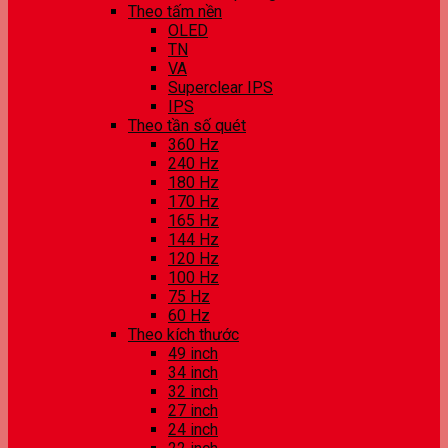
Theo tấm nền
OLED
TN
VA
Superclear IPS
IPS
Theo tần số quét
360 Hz
240 Hz
180 Hz
170 Hz
165 Hz
144 Hz
120 Hz
100 Hz
75 Hz
60 Hz
Theo kích thước
49 inch
34 inch
32 inch
27 inch
24 inch