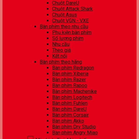
Chuột DareU
Chuột Attack Shark
Chuột Asus
Chuột VGN - VXE
Bàn phím theo nhu cầu
Phụ kiện bàn phím
Số lượng phím
Nhu cầu
Theo giá
Kết nối
Bàn phím theo hãng
Bàn phím Redragon
Bàn phím Xiberia
Bàn phím Razer
Bàn phím Rapoo
Bàn phím Machenike
Bàn phím Logitech
Bàn phím Fuhlen
Bàn phím DareU
Bàn phím Corsair
Bàn phím Akko
Bàn phím Dry Studio
Bàn phím Angry Miao