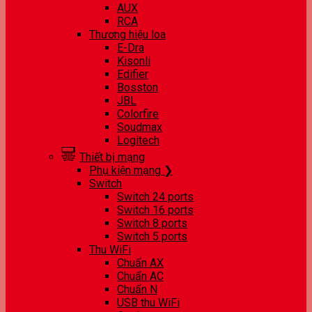
AUX
RCA
Thương hiệu loa
E-Dra
Kisonli
Edifier
Bosston
JBL
Colorfire
Soudmax
Logitech
Thiết bị mạng
Phụ kiện mạng ❯
Switch
Switch 24 ports
Switch 16 ports
Switch 8 ports
Switch 5 ports
Thu WiFi
Chuẩn AX
Chuẩn AC
Chuẩn N
USB thu WiFi