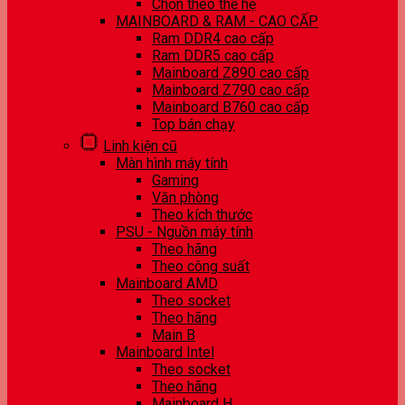
Chọn theo thế hệ
MAINBOARD & RAM - CAO CẤP
Ram DDR4 cao cấp
Ram DDR5 cao cấp
Mainboard Z890 cao cấp
Mainboard Z790 cao cấp
Mainboard B760 cao cấp
Top bán chạy
Linh kiện cũ
Màn hình máy tính
Gaming
Văn phòng
Theo kích thước
PSU - Nguồn máy tính
Theo hãng
Theo công suất
Mainboard AMD
Theo socket
Theo hãng
Main B
Mainboard Intel
Theo socket
Theo hãng
Mainboard H