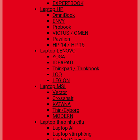
EXPERTBOOK
Laptop HP
OmniBook
ENVY
Probook
VICTUS / OMEN
Pavilion
HP 14 / HP 15
Laptop LENOVO
YOGA
IDEAPAD
Thinkpad / Thinkbook
LOQ
LEGION
Laptop MSI
Vector
Crosshair
KATANA
Thin/Cyborg
MODERN
Laptop theo nhu cầu
Laptop AI
Laptop văn phòng
Laptop Gaming