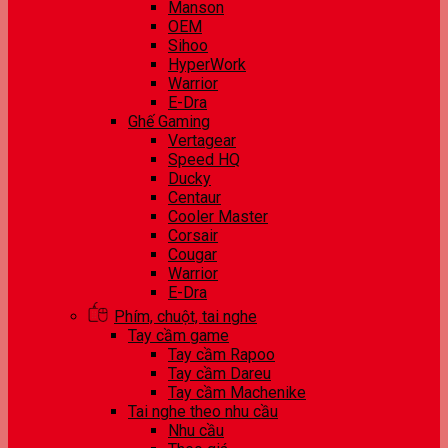
Manson
OEM
Sihoo
HyperWork
Warrior
E-Dra
Ghế Gaming
Vertagear
Speed HQ
Ducky
Centaur
Cooler Master
Corsair
Cougar
Warrior
E-Dra
Phím, chuột, tai nghe
Tay cầm game
Tay cầm Rapoo
Tay cầm Dareu
Tay cầm Machenike
Tai nghe theo nhu cầu
Nhu cầu