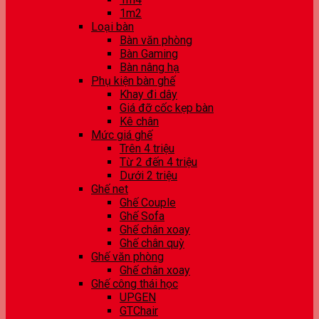
1m2
Loại bàn
Bàn văn phòng
Bàn Gaming
Bàn nâng hạ
Phụ kiện bàn ghế
Khay đi dây
Giá đỡ cốc kẹp bàn
Kê chân
Mức giá ghế
Trên 4 triệu
Từ 2 đến 4 triệu
Dưới 2 triệu
Ghế net
Ghế Couple
Ghế Sofa
Ghế chân xoay
Ghế chân quỳ
Ghế văn phòng
Ghế chân xoay
Ghế công thái học
UPGEN
GTChair