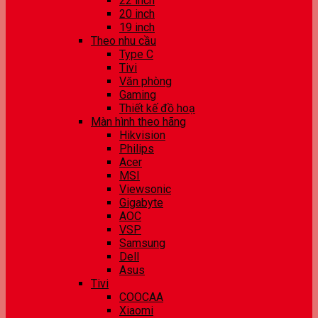
22 inch
20 inch
19 inch
Theo nhu cầu
Type C
Tivi
Văn phòng
Gaming
Thiết kế đồ hoạ
Màn hình theo hãng
Hikvision
Philips
Acer
MSI
Viewsonic
Gigabyte
AOC
VSP
Samsung
Dell
Asus
Tivi
COOCAA
Xiaomi