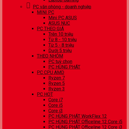
PC văn phòng - doanh nghiệp
MINI PC
Mini PC ASUS
ASUS NUC
PC THEO GIÁ
Trên 10 triệu
Từ 8 - 10 triệu
Từ 5 - 8 triệu
Dưới 5 triệu
THEO NHÓM
PC tuỳ chọn
PC HÙNG PHÁT
PC CPU AMD
Ryzen 7
Ryzen 5
Ryzen 3
PC HOT
Core i7
Core i5
Core i3
PC HÙNG PHÁT WorkFlex 12
PC HÙNG PHÁT Officeline 12 Core i5
PC HÙNG PHÁT Officeline 12 Core i3