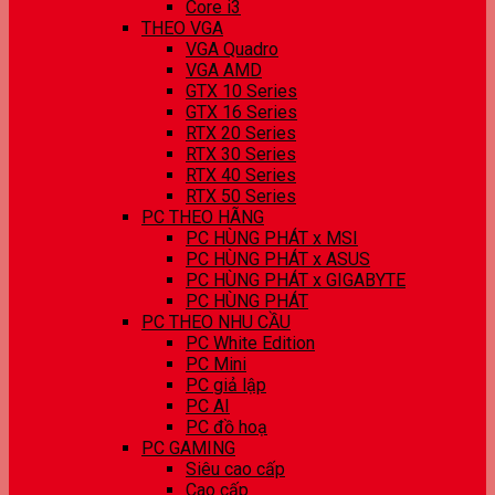
Core i3
THEO VGA
VGA Quadro
VGA AMD
GTX 10 Series
GTX 16 Series
RTX 20 Series
RTX 30 Series
RTX 40 Series
RTX 50 Series
PC THEO HÃNG
PC HÙNG PHÁT x MSI
PC HÙNG PHÁT x ASUS
PC HÙNG PHÁT x GIGABYTE
PC HÙNG PHÁT
PC THEO NHU CẦU
PC White Edition
PC Mini
PC giả lập
PC AI
PC đồ hoạ
PC GAMING
Siêu cao cấp
Cao cấp