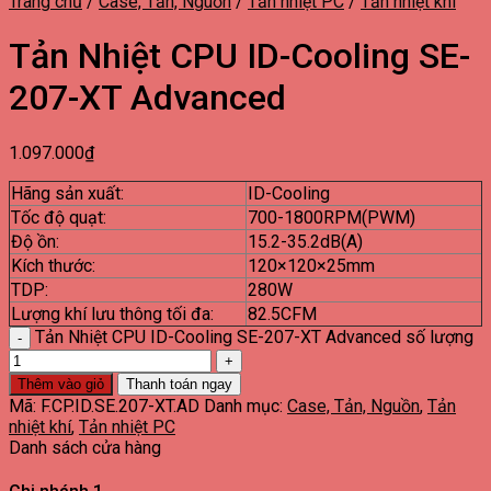
Trang chủ
/
Case, Tản, Nguồn
/
Tản nhiệt PC
/
Tản nhiệt khí
Tản Nhiệt CPU ID-Cooling SE-
207-XT Advanced
1.097.000
₫
Hãng sản xuất:
ID-Cooling
Tốc độ quạt:
700-1800RPM(PWM)
Độ ồn:
15.2-35.2dB(A)
Kích thước:
120×120×25mm
TDP:
280W
Lượng khí lưu thông tối đa:
82.5CFM
Tản Nhiệt CPU ID-Cooling SE-207-XT Advanced số lượng
Thêm vào giỏ
Thanh toán ngay
Mã:
F.CP.ID.SE.207-XT.AD
Danh mục:
Case, Tản, Nguồn
,
Tản
nhiệt khí
,
Tản nhiệt PC
Danh sách cửa hàng