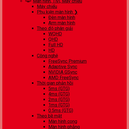
Màn hình, Tivi, Máy chiếu
Máy chiếu
Phụ kiện màn hình ❯
Đèn màn hình
Arm màn hình
Theo độ phân giải
WQHD
QHD
Full HD
HD
Công nghệ
FreeSync Premium
Adaptive Sync
NVIDIA GSync
AMD FreeSync
Thời gian phản hồi
5ms (GTG)
4ms (GTG)
2ms (GTG)
1ms (GTG)
0.5ms (GTG)
Theo bề mặt
Màn hình cong
Màn hình phẳng