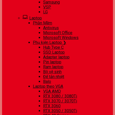
Samsung
VSP
LG
Laptop
Phần Mềm
Antivirus
Microsoft Office
Microsoft Windows
Phụ kiện Laptop ❯
Hub Type C
SSD Laptop
Adapter laptop
Pin laptop
Ram laptop
Bộ vệ sinh
Đế tản nhiệt
Balo
Laptop theo VGA
VGA AMD
RTX 3080 / 3080Ti
RTX 3070 / 3070Ti
RTX 3060
RTX 3050 / 3050Ti