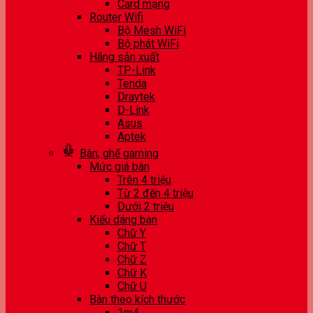
Card mạng
Router Wifi
Bộ Mesh WiFi
Bộ phát WiFi
Hãng sản xuất
TP-Link
Tenda
Draytek
D-Link
Asus
Aptek
Bàn, ghế gaming
Mức giá bàn
Trên 4 triệu
Từ 2 đến 4 triệu
Dưới 2 triệu
Kiểu dáng bàn
Chữ Y
Chữ T
Chữ Z
Chữ K
Chữ U
Bàn theo kích thước
1m4