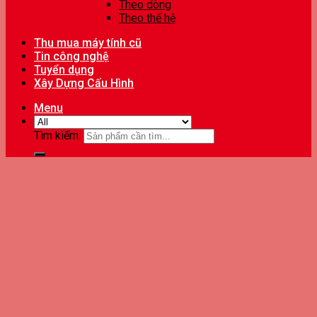
Theo dòng
Theo thế hệ
Thu mua máy tính cũ
Tin công nghệ
Tuyển dụng
Xây Dựng Cấu Hình
Menu
Tìm kiếm: