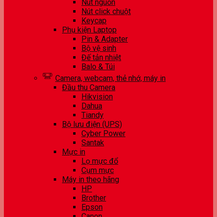
Nút nguồn
Nút click chuột
Keycap
Phụ kiện Laptop
Pin & Adapter
Bộ vệ sinh
Đế tản nhiệt
Balo & Túi
Camera, webcam, thẻ nhớ, máy in
Đầu thu Camera
Hikvision
Dahua
Tiandy
Bộ lưu điện (UPS)
Cyber Power
Santak
Mực in
Lọ mực đổ
Cụm mực
Máy in theo hãng
HP
Brother
Epson
Canon