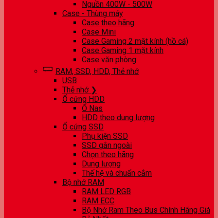
Nguồn 400W - 500W
Case - Thùng máy
Case theo hãng
Case Mini
Case Gaming 2 mặt kính (hồ cá)
Case Gaming 1 mặt kính
Case văn phòng
RAM, SSD, HDD, Thẻ nhớ
USB
Thẻ nhớ ❯
Ổ cứng HDD
Ổ Nas
HDD theo dung lượng
Ổ cứng SSD
Phụ kiện SSD
SSD gắn ngoài
Chọn theo hãng
Dung lượng
Thế hệ và chuẩn cắm
Bộ nhớ RAM
RAM LED RGB
RAM ECC
Bộ Nhớ Ram Theo Bus Chính Hãng Giá