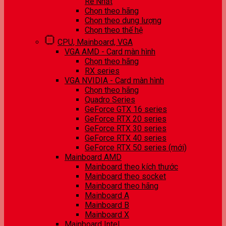
Rẻ Nhất
Chọn theo hãng
Chọn theo dung lượng
Chọn theo thế hệ
CPU, Mainboard, VGA
VGA AMD - Card màn hình
Chọn theo hãng
RX series
VGA NVIDIA - Card màn hình
Chọn theo hãng
Quadro Series
GeForce GTX 16 series
GeForce RTX 20 series
GeForce RTX 30 series
GeForce RTX 40 series
GeForce RTX 50 series (mới)
Mainboard AMD
Mainboard theo kích thước
Mainboard theo socket
Mainboard theo hãng
Mainboard A
Mainboard B
Mainboard X
Mainboard Intel