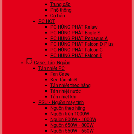
Trung cấp
Phổ thông
Cơ bản
PC HOT
PC HÙNG PHÁT Relaw
PC HÙNG PHÁT Eagle S
PC HÙNG PHÁT Pegasus A
PC HÙNG PHÁT Falcon D Plus
PC HÙNG PHÁT Falcon C
PC HÙNG PHÁT Falcon E
Case, Tản, Nguồn
Tản nhiệt PC
Fan Case
Keo tản nhiệt
Tản nhiệt theo hãng
Tản nhiệt nước
Tản nhiệt khí
PSU - Nguồn máy tính
Nguồn theo hãng
Nguồn trên 1000W
Nguồn 800W - 1000W
Nguồn 650W - 800W
Nguồn 550W - 650W