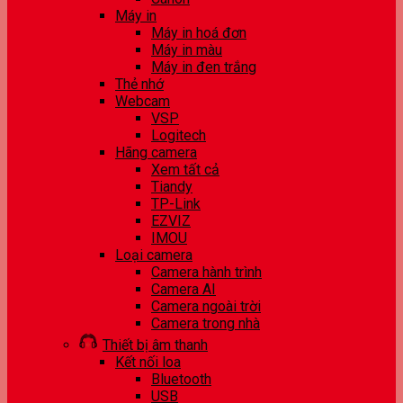
Máy in
Máy in hoá đơn
Máy in màu
Máy in đen trắng
Thẻ nhớ
Webcam
VSP
Logitech
Hãng camera
Xem tất cả
Tiandy
TP-Link
EZVIZ
IMOU
Loại camera
Camera hành trình
Camera AI
Camera ngoài trời
Camera trong nhà
Thiết bị âm thanh
Kết nối loa
Bluetooth
USB