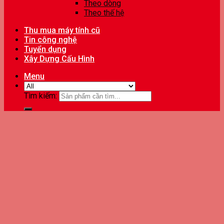
Theo dòng
Theo thế hệ
Thu mua máy tính cũ
Tin công nghệ
Tuyển dụng
Xây Dựng Cấu Hình
Menu
Tìm kiếm: