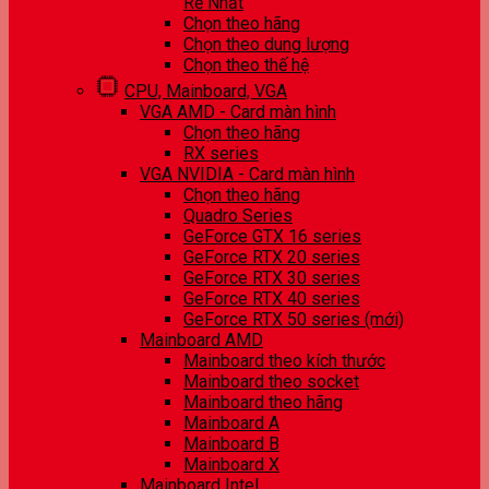
Rẻ Nhất
Chọn theo hãng
Chọn theo dung lượng
Chọn theo thế hệ
CPU, Mainboard, VGA
VGA AMD - Card màn hình
Chọn theo hãng
RX series
VGA NVIDIA - Card màn hình
Chọn theo hãng
Quadro Series
GeForce GTX 16 series
GeForce RTX 20 series
GeForce RTX 30 series
GeForce RTX 40 series
GeForce RTX 50 series (mới)
Mainboard AMD
Mainboard theo kích thước
Mainboard theo socket
Mainboard theo hãng
Mainboard A
Mainboard B
Mainboard X
Mainboard Intel