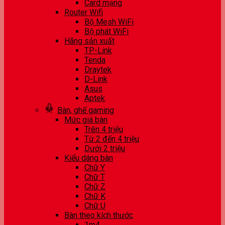
Card mạng
Router Wifi
Bộ Mesh WiFi
Bộ phát WiFi
Hãng sản xuất
TP-Link
Tenda
Draytek
D-Link
Asus
Aptek
Bàn, ghế gaming
Mức giá bàn
Trên 4 triệu
Từ 2 đến 4 triệu
Dưới 2 triệu
Kiểu dáng bàn
Chữ Y
Chữ T
Chữ Z
Chữ K
Chữ U
Bàn theo kích thước
1m4