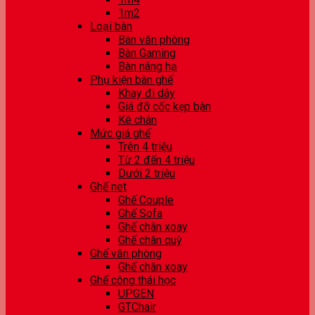
1m2
Loại bàn
Bàn văn phòng
Bàn Gaming
Bàn nâng hạ
Phụ kiện bàn ghế
Khay đi dây
Giá đỡ cốc kẹp bàn
Kê chân
Mức giá ghế
Trên 4 triệu
Từ 2 đến 4 triệu
Dưới 2 triệu
Ghế net
Ghế Couple
Ghế Sofa
Ghế chân xoay
Ghế chân quỳ
Ghế văn phòng
Ghế chân xoay
Ghế công thái học
UPGEN
GTChair