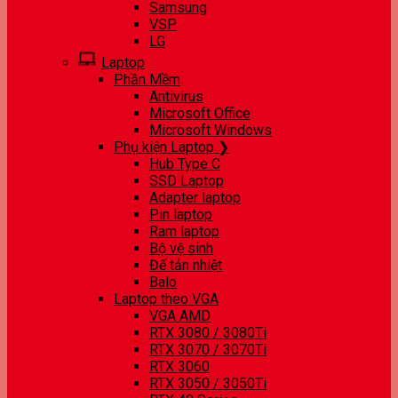
Samsung
VSP
LG
Laptop
Phần Mềm
Antivirus
Microsoft Office
Microsoft Windows
Phụ kiện Laptop ❯
Hub Type C
SSD Laptop
Adapter laptop
Pin laptop
Ram laptop
Bộ vệ sinh
Đế tản nhiệt
Balo
Laptop theo VGA
VGA AMD
RTX 3080 / 3080Ti
RTX 3070 / 3070Ti
RTX 3060
RTX 3050 / 3050Ti