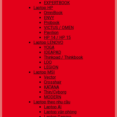
EXPERTBOOK
Laptop HP
OmniBook
ENVY
Probook
VICTUS / OMEN
Pavilion
HP 14 / HP 15
Laptop LENOVO
YOGA
IDEAPAD
Thinkpad / Thinkbook
LOQ
LEGION
Laptop MSI
Vector
Crosshair
KATANA
Thin/Cyborg
MODERN
Laptop theo nhu cầu
Laptop AI
Laptop văn phòng
Laptop Gaming