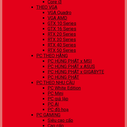
Core i3
THEO VGA
VGA Quadro
VGA AMD
GTX 10 Series
GTX 16 Series
RTX 20 Series
RTX 30 Series
RTX 40 Series
RTX 50 Series
PC THEO HÃNG
PC HÙNG PHÁT x MSI
PC HÙNG PHÁT x ASUS
PC HÙNG PHÁT x GIGABYTE
PC HÙNG PHÁT
PC THEO NHU CẦU
PC White Edition
PC Mini
PC giả lập
PC AI
PC đồ hoạ
PC GAMING
Siêu cao cấp
Cao cấp