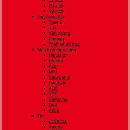
22 inch
20 inch
19 inch
Theo nhu cầu
Type C
Tivi
Văn phòng
Gaming
Thiết kế đồ hoạ
Màn hình theo hãng
Hikvision
Philips
Acer
MSI
Viewsonic
Gigabyte
AOC
VSP
Samsung
Dell
Asus
Tivi
COOCAA
Xiaomi