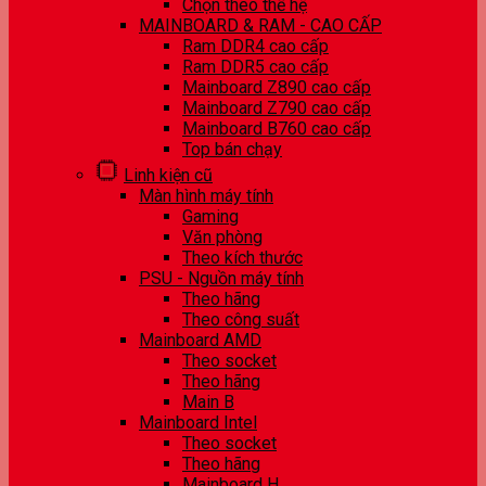
Chọn theo thế hệ
MAINBOARD & RAM - CAO CẤP
Ram DDR4 cao cấp
Ram DDR5 cao cấp
Mainboard Z890 cao cấp
Mainboard Z790 cao cấp
Mainboard B760 cao cấp
Top bán chạy
Linh kiện cũ
Màn hình máy tính
Gaming
Văn phòng
Theo kích thước
PSU - Nguồn máy tính
Theo hãng
Theo công suất
Mainboard AMD
Theo socket
Theo hãng
Main B
Mainboard Intel
Theo socket
Theo hãng
Mainboard H