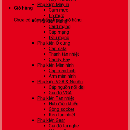
Phụ kiện Máy in
Giỏ hàng
Cụm mực
Lọ mực
Chưa có sản phẩm trong giỏ hàng.
Phụ kiện Mạng
Card mạng
Cáp mạng
Đầu mạng
Phụ kiện Ổ cứng
Cáp sata
Thanh tản nhiệt
Caddy Bay
Phụ kiện Màn hình
Cáp màn hình
Arm màn hình
Phụ kiện VGA & Nguồn
Cáp nguồn nối dài
Giá đỡ VGA
Phụ kiện Tản nhiệt
Hub điều khiển
Gông socket
Keo tản nhiệt
Phụ kiện Gear
Giá đỡ tai nghe