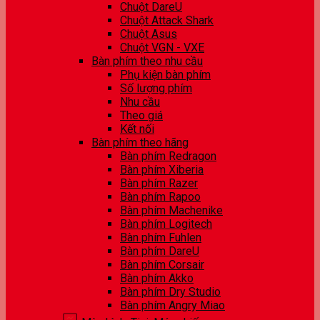
Chuột DareU
Chuột Attack Shark
Chuột Asus
Chuột VGN - VXE
Bàn phím theo nhu cầu
Phụ kiện bàn phím
Số lượng phím
Nhu cầu
Theo giá
Kết nối
Bàn phím theo hãng
Bàn phím Redragon
Bàn phím Xiberia
Bàn phím Razer
Bàn phím Rapoo
Bàn phím Machenike
Bàn phím Logitech
Bàn phím Fuhlen
Bàn phím DareU
Bàn phím Corsair
Bàn phím Akko
Bàn phím Dry Studio
Bàn phím Angry Miao