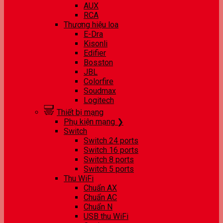
AUX
RCA
Thương hiệu loa
E-Dra
Kisonli
Edifier
Bosston
JBL
Colorfire
Soudmax
Logitech
Thiết bị mạng
Phụ kiện mạng ❯
Switch
Switch 24 ports
Switch 16 ports
Switch 8 ports
Switch 5 ports
Thu WiFi
Chuẩn AX
Chuẩn AC
Chuẩn N
USB thu WiFi