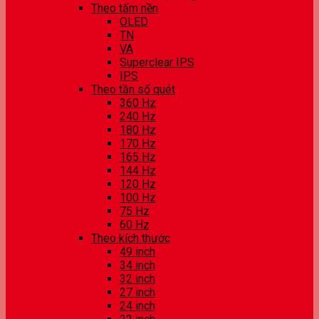
Theo tấm nền
OLED
TN
VA
Superclear IPS
IPS
Theo tần số quét
360 Hz
240 Hz
180 Hz
170 Hz
165 Hz
144 Hz
120 Hz
100 Hz
75 Hz
60 Hz
Theo kích thước
49 inch
34 inch
32 inch
27 inch
24 inch