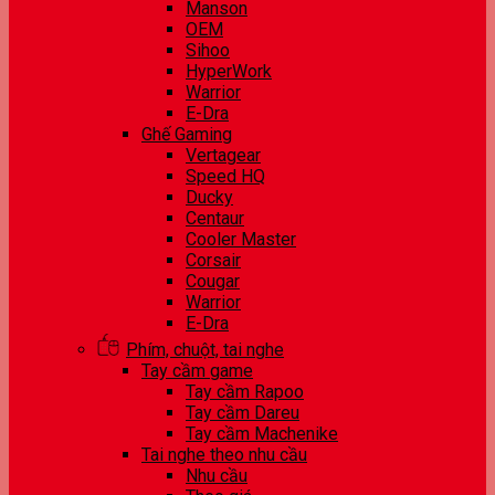
Manson
OEM
Sihoo
HyperWork
Warrior
E-Dra
Ghế Gaming
Vertagear
Speed HQ
Ducky
Centaur
Cooler Master
Corsair
Cougar
Warrior
E-Dra
Phím, chuột, tai nghe
Tay cầm game
Tay cầm Rapoo
Tay cầm Dareu
Tay cầm Machenike
Tai nghe theo nhu cầu
Nhu cầu