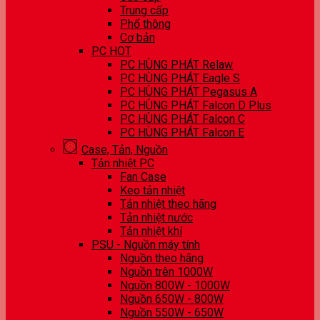
Trung cấp
Phổ thông
Cơ bản
PC HOT
PC HÙNG PHÁT Relaw
PC HÙNG PHÁT Eagle S
PC HÙNG PHÁT Pegasus A
PC HÙNG PHÁT Falcon D Plus
PC HÙNG PHÁT Falcon C
PC HÙNG PHÁT Falcon E
Case, Tản, Nguồn
Tản nhiệt PC
Fan Case
Keo tản nhiệt
Tản nhiệt theo hãng
Tản nhiệt nước
Tản nhiệt khí
PSU - Nguồn máy tính
Nguồn theo hãng
Nguồn trên 1000W
Nguồn 800W - 1000W
Nguồn 650W - 800W
Nguồn 550W - 650W