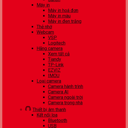
Máy in
Máy in hoá đơn
Máy in màu
Máy in đen trắng
Thẻ nhớ
Webcam
VSP
Logitech
Hãng camera
Xem tất cả
Tiandy
TP-Link
EZVIZ
IMOU
Loại camera
Camera hành trình
Camera AI
Camera ngoài trời
Camera trong nhà
Thiết bị âm thanh
Kết nối loa
Bluetooth
USB