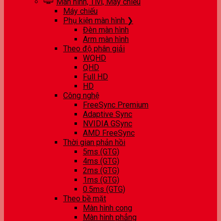
Màn hình, Tivi, Máy chiếu
Máy chiếu
Phụ kiện màn hình ❯
Đèn màn hình
Arm màn hình
Theo độ phân giải
WQHD
QHD
Full HD
HD
Công nghệ
FreeSync Premium
Adaptive Sync
NVIDIA GSync
AMD FreeSync
Thời gian phản hồi
5ms (GTG)
4ms (GTG)
2ms (GTG)
1ms (GTG)
0.5ms (GTG)
Theo bề mặt
Màn hình cong
Màn hình phẳng