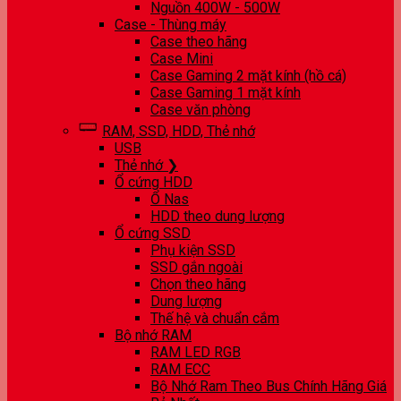
Nguồn 400W - 500W
Case - Thùng máy
Case theo hãng
Case Mini
Case Gaming 2 mặt kính (hồ cá)
Case Gaming 1 mặt kính
Case văn phòng
RAM, SSD, HDD, Thẻ nhớ
USB
Thẻ nhớ ❯
Ổ cứng HDD
Ổ Nas
HDD theo dung lượng
Ổ cứng SSD
Phụ kiện SSD
SSD gắn ngoài
Chọn theo hãng
Dung lượng
Thế hệ và chuẩn cắm
Bộ nhớ RAM
RAM LED RGB
RAM ECC
Bộ Nhớ Ram Theo Bus Chính Hãng Giá