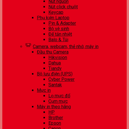
Nút nguồn
Nút click chuột
Keycap
Phụ kiện Laptop
Pin & Adapter
Bộ vệ sinh
Đế tản nhiệt
Balo & Túi
Camera, webcam, thẻ nhớ, máy in
Đầu thu Camera
Hikvision
Dahua
Tiandy
Bộ lưu điện (UPS)
Cyber Power
Santak
Mực in
Lọ mực đổ
Cụm mực
Máy in theo hãng
HP
Brother
Epson
Canon