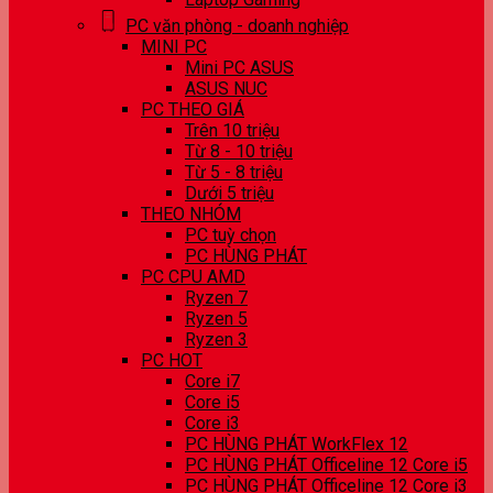
PC văn phòng - doanh nghiệp
MINI PC
Mini PC ASUS
ASUS NUC
PC THEO GIÁ
Trên 10 triệu
Từ 8 - 10 triệu
Từ 5 - 8 triệu
Dưới 5 triệu
THEO NHÓM
PC tuỳ chọn
PC HÙNG PHÁT
PC CPU AMD
Ryzen 7
Ryzen 5
Ryzen 3
PC HOT
Core i7
Core i5
Core i3
PC HÙNG PHÁT WorkFlex 12
PC HÙNG PHÁT Officeline 12 Core i5
PC HÙNG PHÁT Officeline 12 Core i3