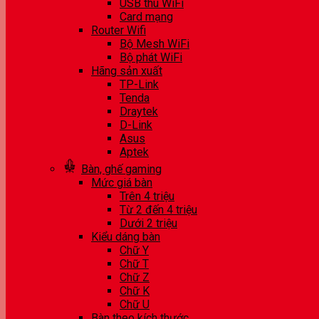
USB thu WiFi
Card mạng
Router Wifi
Bộ Mesh WiFi
Bộ phát WiFi
Hãng sản xuất
TP-Link
Tenda
Draytek
D-Link
Asus
Aptek
Bàn, ghế gaming
Mức giá bàn
Trên 4 triệu
Từ 2 đến 4 triệu
Dưới 2 triệu
Kiểu dáng bàn
Chữ Y
Chữ T
Chữ Z
Chữ K
Chữ U
Bàn theo kích thước