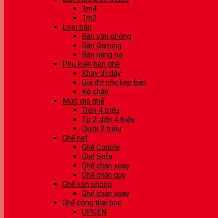
1m4
1m2
Loại bàn
Bàn văn phòng
Bàn Gaming
Bàn nâng hạ
Phụ kiện bàn ghế
Khay đi dây
Giá đỡ cốc kẹp bàn
Kê chân
Mức giá ghế
Trên 4 triệu
Từ 2 đến 4 triệu
Dưới 2 triệu
Ghế net
Ghế Couple
Ghế Sofa
Ghế chân xoay
Ghế chân quỳ
Ghế văn phòng
Ghế chân xoay
Ghế công thái học
UPGEN