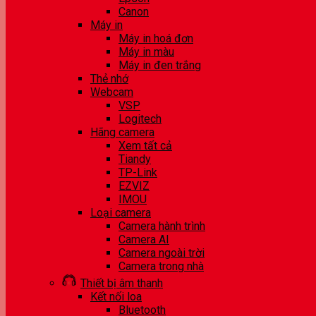
Canon
Máy in
Máy in hoá đơn
Máy in màu
Máy in đen trắng
Thẻ nhớ
Webcam
VSP
Logitech
Hãng camera
Xem tất cả
Tiandy
TP-Link
EZVIZ
IMOU
Loại camera
Camera hành trình
Camera AI
Camera ngoài trời
Camera trong nhà
Thiết bị âm thanh
Kết nối loa
Bluetooth