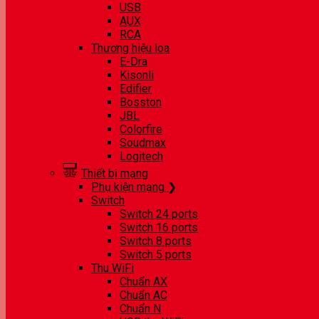
USB
AUX
RCA
Thương hiệu loa
E-Dra
Kisonli
Edifier
Bosston
JBL
Colorfire
Soudmax
Logitech
Thiết bị mạng
Phụ kiện mạng ❯
Switch
Switch 24 ports
Switch 16 ports
Switch 8 ports
Switch 5 ports
Thu WiFi
Chuẩn AX
Chuẩn AC
Chuẩn N