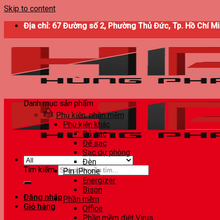
Skip to content
Địa chỉ: 67 Đường số 2, Phường Thủ Đức, Tp. Hồ Chí M
Danh mục sản phẩm
Phụ kiện, phần mềm
Phụ kiện khác
Củ sạc
Đế sạc
Sạc dự phòng
Đèn
Tìm kiếm:
Pin iPhone
Energizer
Bison
Đăng nhập
Phần mềm
Giỏ hàng
Office
Phần mềm diệt Virus