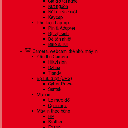
Giá đỡ tai nghe
Nút nguồn
Nút click chuột
Keycap
Phụ kiện Laptop
Pin & Adapter
Bộ vệ sinh
Đế tản nhiệt
Balo & Túi
Camera, webcam, thẻ nhớ, máy in
Đầu thu Camera
Hikvision
Dahua
Tiandy
Bộ lưu điện (UPS)
Cyber Power
Santak
Mực in
Lọ mực đổ
Cụm mực
Máy in theo hãng
HP
Brother
Epson