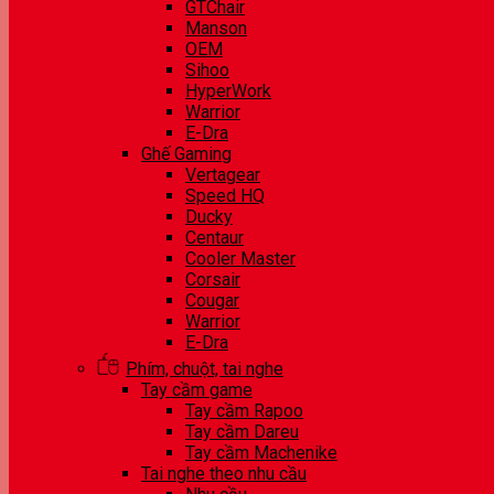
GTChair
Manson
OEM
Sihoo
HyperWork
Warrior
E-Dra
Ghế Gaming
Vertagear
Speed HQ
Ducky
Centaur
Cooler Master
Corsair
Cougar
Warrior
E-Dra
Phím, chuột, tai nghe
Tay cầm game
Tay cầm Rapoo
Tay cầm Dareu
Tay cầm Machenike
Tai nghe theo nhu cầu