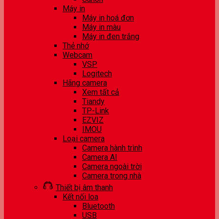
Máy in
Máy in hoá đơn
Máy in màu
Máy in đen trắng
Thẻ nhớ
Webcam
VSP
Logitech
Hãng camera
Xem tất cả
Tiandy
TP-Link
EZVIZ
IMOU
Loại camera
Camera hành trình
Camera AI
Camera ngoài trời
Camera trong nhà
Thiết bị âm thanh
Kết nối loa
Bluetooth
USB