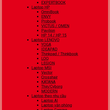
EXPERTBOOK
Laptop HP
OmniBook
ENVY
Probook
VICTUS / OMEN
Pavilion
HP 14 / HP 15
Laptop LENOVO
YOGA
IDEAPAD
Thinkpad / Thinkbook
LOQ
LEGION
Laptop MSI
Vector
Crosshair
KATANA
Thin/Cyborg
MODERN
Laptop theo nhu cầu
Laptop AI
Laptop văn phòng
Laptop Gaming