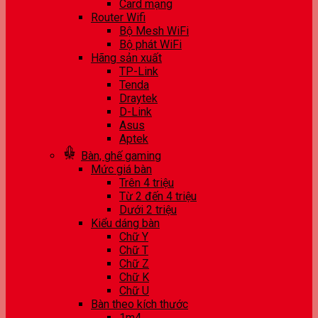
Card mạng
Router Wifi
Bộ Mesh WiFi
Bộ phát WiFi
Hãng sản xuất
TP-Link
Tenda
Draytek
D-Link
Asus
Aptek
Bàn, ghế gaming
Mức giá bàn
Trên 4 triệu
Từ 2 đến 4 triệu
Dưới 2 triệu
Kiểu dáng bàn
Chữ Y
Chữ T
Chữ Z
Chữ K
Chữ U
Bàn theo kích thước
1m4