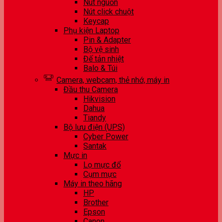
Nút nguồn
Nút click chuột
Keycap
Phụ kiện Laptop
Pin & Adapter
Bộ vệ sinh
Đế tản nhiệt
Balo & Túi
Camera, webcam, thẻ nhớ, máy in
Đầu thu Camera
Hikvision
Dahua
Tiandy
Bộ lưu điện (UPS)
Cyber Power
Santak
Mực in
Lọ mực đổ
Cụm mực
Máy in theo hãng
HP
Brother
Epson
Canon