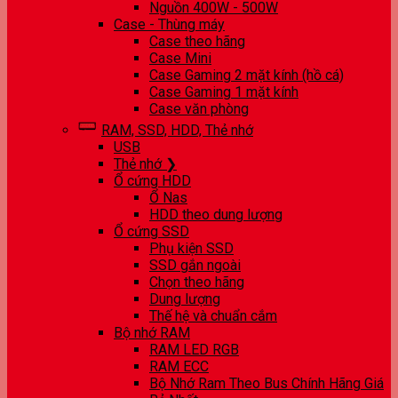
Nguồn 400W - 500W
Case - Thùng máy
Case theo hãng
Case Mini
Case Gaming 2 mặt kính (hồ cá)
Case Gaming 1 mặt kính
Case văn phòng
RAM, SSD, HDD, Thẻ nhớ
USB
Thẻ nhớ ❯
Ổ cứng HDD
Ổ Nas
HDD theo dung lượng
Ổ cứng SSD
Phụ kiện SSD
SSD gắn ngoài
Chọn theo hãng
Dung lượng
Thế hệ và chuẩn cắm
Bộ nhớ RAM
RAM LED RGB
RAM ECC
Bộ Nhớ Ram Theo Bus Chính Hãng Giá