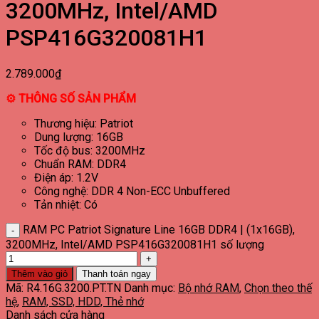
3200MHz, Intel/AMD
PSP416G320081H1
2.789.000
₫
⚙ THÔNG SỐ SẢN PHẨM
Thương hiệu: Patriot
Dung lượng: 16GB
Tốc độ bus: 3200MHz
Chuẩn RAM: DDR4
Điện áp: 1.2V
Công nghệ: DDR 4 Non-ECC Unbuffered
Tản nhiệt: Có
RAM PC Patriot Signature Line 16GB DDR4 | (1x16GB),
3200MHz, Intel/AMD PSP416G320081H1 số lượng
Thêm vào giỏ
Thanh toán ngay
Mã:
R4.16G.3200.PT.TN
Danh mục:
Bộ nhớ RAM
,
Chọn theo thế
hệ
,
RAM, SSD, HDD, Thẻ nhớ
Danh sách cửa hàng