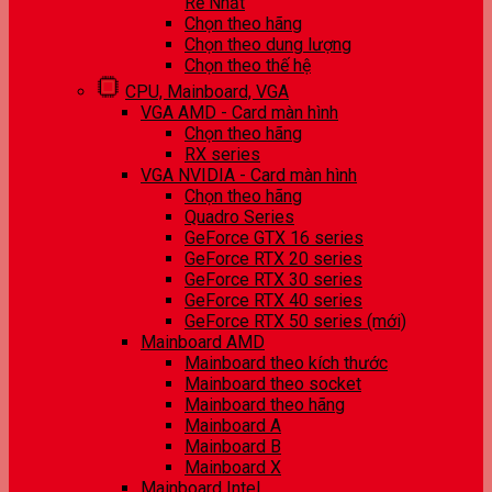
Rẻ Nhất
Chọn theo hãng
Chọn theo dung lượng
Chọn theo thế hệ
CPU, Mainboard, VGA
VGA AMD - Card màn hình
Chọn theo hãng
RX series
VGA NVIDIA - Card màn hình
Chọn theo hãng
Quadro Series
GeForce GTX 16 series
GeForce RTX 20 series
GeForce RTX 30 series
GeForce RTX 40 series
GeForce RTX 50 series (mới)
Mainboard AMD
Mainboard theo kích thước
Mainboard theo socket
Mainboard theo hãng
Mainboard A
Mainboard B
Mainboard X
Mainboard Intel