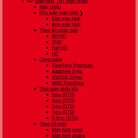
Màn hình, Tivi, Máy chiếu
Máy chiếu
Phụ kiện màn hình ❯
Đèn màn hình
Arm màn hình
Theo độ phân giải
WQHD
QHD
Full HD
HD
Công nghệ
FreeSync Premium
Adaptive Sync
NVIDIA GSync
AMD FreeSync
Thời gian phản hồi
5ms (GTG)
4ms (GTG)
2ms (GTG)
1ms (GTG)
0.5ms (GTG)
Theo bề mặt
Màn hình cong
Màn hình phẳng