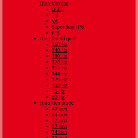
Theo tấm nền
OLED
TN
VA
Superclear IPS
IPS
Theo tần số quét
360 Hz
240 Hz
180 Hz
170 Hz
165 Hz
144 Hz
120 Hz
100 Hz
75 Hz
60 Hz
Theo kích thước
49 inch
34 inch
32 inch
27 inch
24 inch