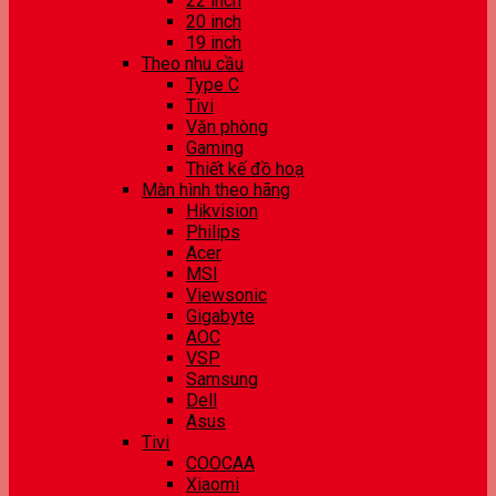
22 inch
20 inch
19 inch
Theo nhu cầu
Type C
Tivi
Văn phòng
Gaming
Thiết kế đồ hoạ
Màn hình theo hãng
Hikvision
Philips
Acer
MSI
Viewsonic
Gigabyte
AOC
VSP
Samsung
Dell
Asus
Tivi
COOCAA
Xiaomi