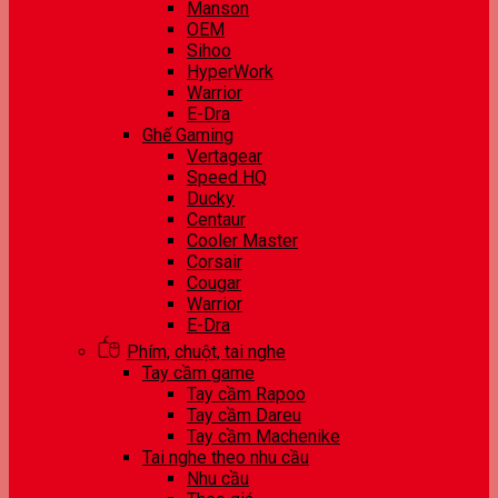
Manson
OEM
Sihoo
HyperWork
Warrior
E-Dra
Ghế Gaming
Vertagear
Speed HQ
Ducky
Centaur
Cooler Master
Corsair
Cougar
Warrior
E-Dra
Phím, chuột, tai nghe
Tay cầm game
Tay cầm Rapoo
Tay cầm Dareu
Tay cầm Machenike
Tai nghe theo nhu cầu
Nhu cầu