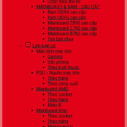
Chọn theo thế hệ
MAINBOARD & RAM - CAO CẤP
Ram DDR4 cao cấp
Ram DDR5 cao cấp
Mainboard Z890 cao cấp
Mainboard Z790 cao cấp
Mainboard B760 cao cấp
Top bán chạy
Linh kiện cũ
Màn hình máy tính
Gaming
Văn phòng
Theo kích thước
PSU - Nguồn máy tính
Theo hãng
Theo công suất
Mainboard AMD
Theo socket
Theo hãng
Main B
Mainboard Intel
Theo socket
Theo hãng
Mainboard H