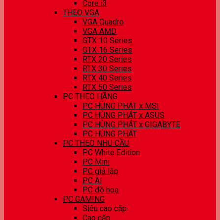
Core i3
THEO VGA
VGA Quadro
VGA AMD
GTX 10 Series
GTX 16 Series
RTX 20 Series
RTX 30 Series
RTX 40 Series
RTX 50 Series
PC THEO HÃNG
PC HÙNG PHÁT x MSI
PC HÙNG PHÁT x ASUS
PC HÙNG PHÁT x GIGABYTE
PC HÙNG PHÁT
PC THEO NHU CẦU
PC White Edition
PC Mini
PC giả lập
PC AI
PC đồ hoạ
PC GAMING
Siêu cao cấp
Cao cấp