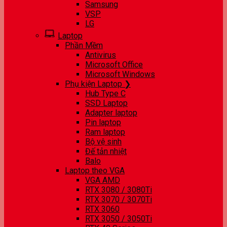
Samsung
VSP
LG
Laptop
Phần Mềm
Antivirus
Microsoft Office
Microsoft Windows
Phụ kiện Laptop ❯
Hub Type C
SSD Laptop
Adapter laptop
Pin laptop
Ram laptop
Bộ vệ sinh
Đế tản nhiệt
Balo
Laptop theo VGA
VGA AMD
RTX 3080 / 3080Ti
RTX 3070 / 3070Ti
RTX 3060
RTX 3050 / 3050Ti