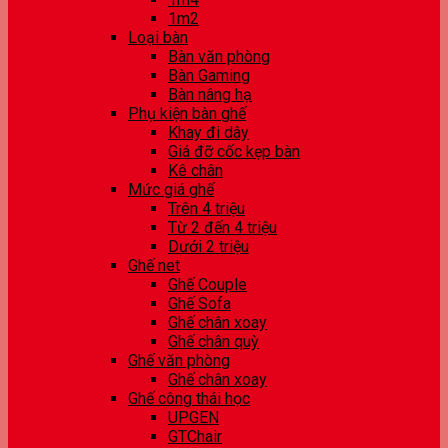
1m2
Loại bàn
Bàn văn phòng
Bàn Gaming
Bàn nâng hạ
Phụ kiện bàn ghế
Khay đi dây
Giá đỡ cốc kẹp bàn
Kê chân
Mức giá ghế
Trên 4 triệu
Từ 2 đến 4 triệu
Dưới 2 triệu
Ghế net
Ghế Couple
Ghế Sofa
Ghế chân xoay
Ghế chân quỳ
Ghế văn phòng
Ghế chân xoay
Ghế công thái học
UPGEN
GTChair