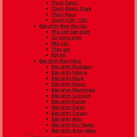
Chuột DareU
Chuột Attack Shark
Chuột Asus
Chuột VGN - VXE
Bàn phím theo nhu cầu
Phụ kiện bàn phím
Số lượng phím
Nhu cầu
Theo giá
Kết nối
Bàn phím theo hãng
Bàn phím Redragon
Bàn phím Xiberia
Bàn phím Razer
Bàn phím Rapoo
Bàn phím Machenike
Bàn phím Logitech
Bàn phím Fuhlen
Bàn phím DareU
Bàn phím Corsair
Bàn phím Akko
Bàn phím Dry Studio
Bàn phím Angry Miao