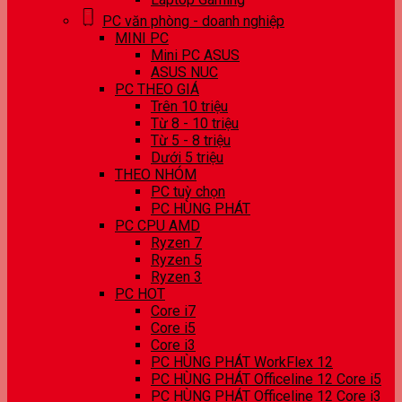
PC văn phòng - doanh nghiệp
MINI PC
Mini PC ASUS
ASUS NUC
PC THEO GIÁ
Trên 10 triệu
Từ 8 - 10 triệu
Từ 5 - 8 triệu
Dưới 5 triệu
THEO NHÓM
PC tuỳ chọn
PC HÙNG PHÁT
PC CPU AMD
Ryzen 7
Ryzen 5
Ryzen 3
PC HOT
Core i7
Core i5
Core i3
PC HÙNG PHÁT WorkFlex 12
PC HÙNG PHÁT Officeline 12 Core i5
PC HÙNG PHÁT Officeline 12 Core i3