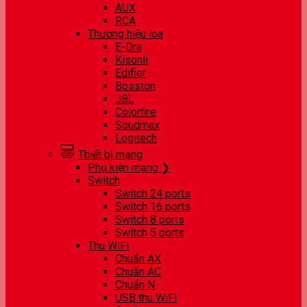
AUX
RCA
Thương hiệu loa
E-Dra
Kisonli
Edifier
Bosston
JBL
Colorfire
Soudmax
Logitech
Thiết bị mạng
Phụ kiện mạng ❯
Switch
Switch 24 ports
Switch 16 ports
Switch 8 ports
Switch 5 ports
Thu WiFi
Chuẩn AX
Chuẩn AC
Chuẩn N
USB thu WiFi