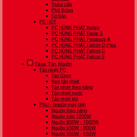
Trung cấp
Phổ thông
Cơ bản
PC HOT
PC HÙNG PHÁT Relaw
PC HÙNG PHÁT Eagle S
PC HÙNG PHÁT Pegasus A
PC HÙNG PHÁT Falcon D Plus
PC HÙNG PHÁT Falcon C
PC HÙNG PHÁT Falcon E
Case, Tản, Nguồn
Tản nhiệt PC
Fan Case
Keo tản nhiệt
Tản nhiệt theo hãng
Tản nhiệt nước
Tản nhiệt khí
PSU - Nguồn máy tính
Nguồn theo hãng
Nguồn trên 1000W
Nguồn 800W - 1000W
Nguồn 650W - 800W
Nguồn 550W - 650W