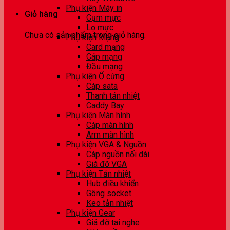
Phụ kiện Máy in
Giỏ hàng
Cụm mực
Lọ mực
Chưa có sản phẩm trong giỏ hàng.
Phụ kiện Mạng
Card mạng
Cáp mạng
Đầu mạng
Phụ kiện Ổ cứng
Cáp sata
Thanh tản nhiệt
Caddy Bay
Phụ kiện Màn hình
Cáp màn hình
Arm màn hình
Phụ kiện VGA & Nguồn
Cáp nguồn nối dài
Giá đỡ VGA
Phụ kiện Tản nhiệt
Hub điều khiển
Gông socket
Keo tản nhiệt
Phụ kiện Gear
Giá đỡ tai nghe