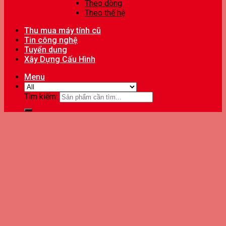
Theo dòng
Theo thế hệ
Thu mua máy tính cũ
Tin công nghệ
Tuyển dụng
Xây Dựng Cấu Hình
Menu
Tìm kiếm: