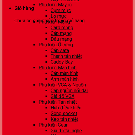
Phụ kiện Máy in
Giỏ hàng
Cụm mực
Lọ mực
Chưa có sản phẩm trong giỏ hàng.
Phụ kiện Mạng
Card mạng
Cáp mạng
Đầu mạng
Phụ kiện Ổ cứng
Cáp sata
Thanh tản nhiệt
Caddy Bay
Phụ kiện Màn hình
Cáp màn hình
Arm màn hình
Phụ kiện VGA & Nguồn
Cáp nguồn nối dài
Giá đỡ VGA
Phụ kiện Tản nhiệt
Hub điều khiển
Gông socket
Keo tản nhiệt
Phụ kiện Gear
Giá đỡ tai nghe