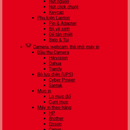
Nút nguồn
Nút click chuột
Keycap
Phụ kiện Laptop
Pin & Adapter
Bộ vệ sinh
Đế tản nhiệt
Balo & Túi
Camera, webcam, thẻ nhớ, máy in
Đầu thu Camera
Hikvision
Dahua
Tiandy
Bộ lưu điện (UPS)
Cyber Power
Santak
Mực in
Lọ mực đổ
Cụm mực
Máy in theo hãng
HP
Brother
Epson
Canon