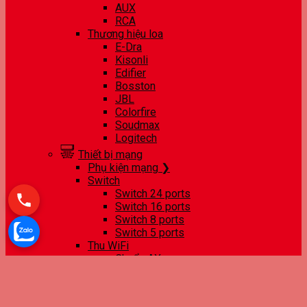
AUX
RCA
Thương hiệu loa
E-Dra
Kisonli
Edifier
Bosston
JBL
Colorfire
Soudmax
Logitech
Thiết bị mạng
Phụ kiện mạng ❯
Switch
Switch 24 ports
Switch 16 ports
Switch 8 ports
Switch 5 ports
Thu WiFi
Chuẩn AX
Chuẩn AC
Chuẩn N
USB thu WiFi