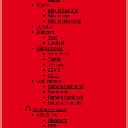
Máy in
Máy in hoá đơn
Máy in màu
Máy in đen trắng
Thẻ nhớ
Webcam
VSP
Logitech
Hãng camera
Xem tất cả
Tiandy
TP-Link
EZVIZ
IMOU
Loại camera
Camera hành trình
Camera AI
Camera ngoài trời
Camera trong nhà
Thiết bị âm thanh
Kết nối loa
Bluetooth
USB