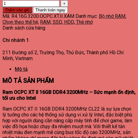
Thêm vào giỏ
Thanh toán ngay
Mã:
R4.16G.3200.OCPC.XT.II.XAM
Danh mục:
Bộ nhớ RAM
,
Chọn theo thế hệ
,
RAM, SSD, HDD, Thẻ nhớ
Danh sách cửa hàng
Chi nhánh 1
211 Đường số 2, Trường Thọ, Thủ Đức, Thành phố Hồ Chí
Minh, Vietnam
Mô tả
MÔ TẢ SẢN PHẨM
Ram OCPC XT II 16GB DDR4 3200MHz – Sức mạnh ổn định,
tối ưu cho Intel
Ram OCPC XT II 16GB DDR4 3200MHz CL22 là sự lựa chọn
lý tưởng cho các hệ thống sử dụng vi xử lý Intel, đặc biệt phù
hợp với người dùng cần nâng cấp máy tính để chơi game, làm
việc đồ họa hoặc chạy đa nhiệm mượt mà. Với thiết kế tản
nhiệt màu đen mạnh mẽ cùng bus tốc độ cao 3200MHz, sản