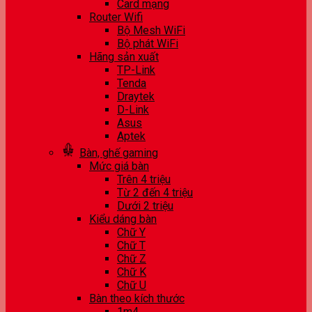
Card mạng
Router Wifi
Bộ Mesh WiFi
Bộ phát WiFi
Hãng sản xuất
TP-Link
Tenda
Draytek
D-Link
Asus
Aptek
Bàn, ghế gaming
Mức giá bàn
Trên 4 triệu
Từ 2 đến 4 triệu
Dưới 2 triệu
Kiểu dáng bàn
Chữ Y
Chữ T
Chữ Z
Chữ K
Chữ U
Bàn theo kích thước
1m4