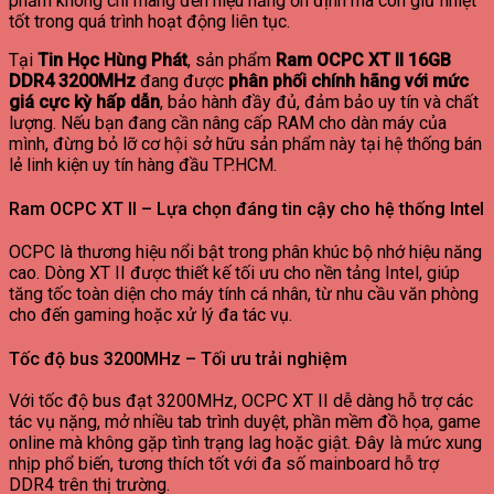
phẩm không chỉ mang đến hiệu năng ổn định mà còn giữ nhiệt
tốt trong quá trình hoạt động liên tục.
Tại
Tin Học Hùng Phát
, sản phẩm
Ram OCPC XT II 16GB
DDR4 3200MHz
đang được
phân phối chính hãng với mức
giá cực kỳ hấp dẫn
, bảo hành đầy đủ, đảm bảo uy tín và chất
lượng. Nếu bạn đang cần nâng cấp RAM cho dàn máy của
mình, đừng bỏ lỡ cơ hội sở hữu sản phẩm này tại hệ thống bán
lẻ linh kiện uy tín hàng đầu TP.HCM.
Ram OCPC XT II – Lựa chọn đáng tin cậy cho hệ thống Intel
OCPC là thương hiệu nổi bật trong phân khúc bộ nhớ hiệu năng
cao. Dòng XT II được thiết kế tối ưu cho nền tảng Intel, giúp
tăng tốc toàn diện cho máy tính cá nhân, từ nhu cầu văn phòng
cho đến gaming hoặc xử lý đa tác vụ.
Tốc độ bus 3200MHz – Tối ưu trải nghiệm
Với tốc độ bus đạt 3200MHz, OCPC XT II dễ dàng hỗ trợ các
tác vụ nặng, mở nhiều tab trình duyệt, phần mềm đồ họa, game
online mà không gặp tình trạng lag hoặc giật. Đây là mức xung
nhịp phổ biến, tương thích tốt với đa số mainboard hỗ trợ
DDR4 trên thị trường.