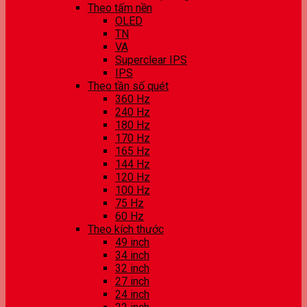
Theo tấm nền
OLED
TN
VA
Superclear IPS
IPS
Theo tần số quét
360 Hz
240 Hz
180 Hz
170 Hz
165 Hz
144 Hz
120 Hz
100 Hz
75 Hz
60 Hz
Theo kích thước
49 inch
34 inch
32 inch
27 inch
24 inch