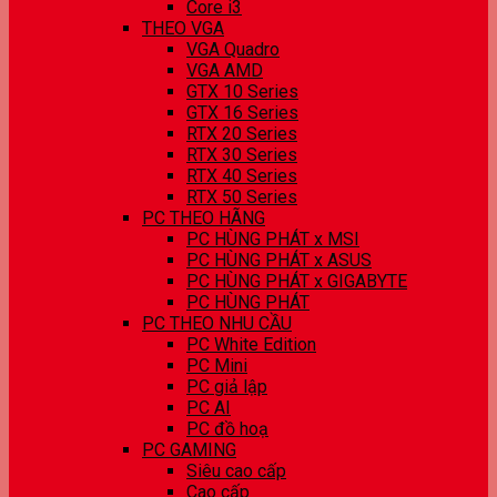
Core i3
THEO VGA
VGA Quadro
VGA AMD
GTX 10 Series
GTX 16 Series
RTX 20 Series
RTX 30 Series
RTX 40 Series
RTX 50 Series
PC THEO HÃNG
PC HÙNG PHÁT x MSI
PC HÙNG PHÁT x ASUS
PC HÙNG PHÁT x GIGABYTE
PC HÙNG PHÁT
PC THEO NHU CẦU
PC White Edition
PC Mini
PC giả lập
PC AI
PC đồ hoạ
PC GAMING
Siêu cao cấp
Cao cấp