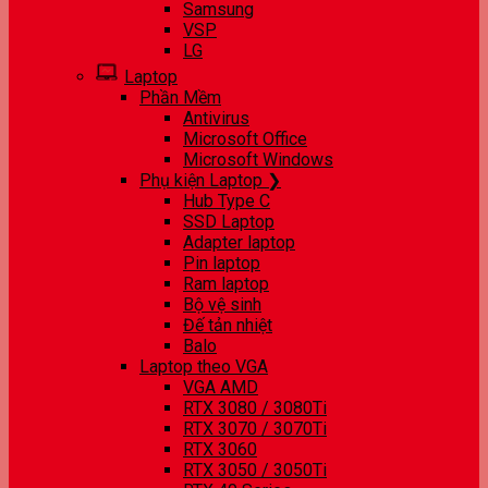
Samsung
VSP
LG
Laptop
Phần Mềm
Antivirus
Microsoft Office
Microsoft Windows
Phụ kiện Laptop ❯
Hub Type C
SSD Laptop
Adapter laptop
Pin laptop
Ram laptop
Bộ vệ sinh
Đế tản nhiệt
Balo
Laptop theo VGA
VGA AMD
RTX 3080 / 3080Ti
RTX 3070 / 3070Ti
RTX 3060
RTX 3050 / 3050Ti