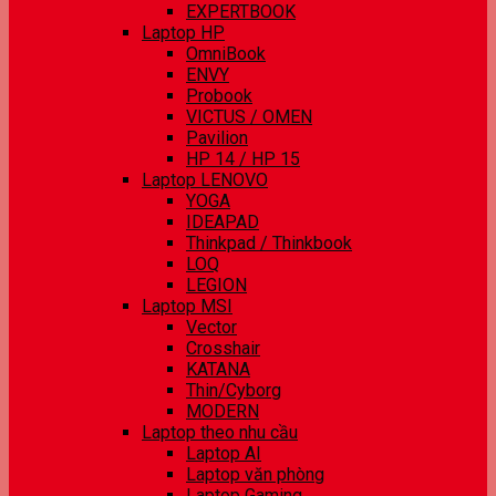
EXPERTBOOK
Laptop HP
OmniBook
ENVY
Probook
VICTUS / OMEN
Pavilion
HP 14 / HP 15
Laptop LENOVO
YOGA
IDEAPAD
Thinkpad / Thinkbook
LOQ
LEGION
Laptop MSI
Vector
Crosshair
KATANA
Thin/Cyborg
MODERN
Laptop theo nhu cầu
Laptop AI
Laptop văn phòng
Laptop Gaming