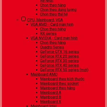
Rẻ Nhất
Chọn theo hãng
Chọn theo dung lượng
Chọn theo thế hệ
CPU, Mainboard, VGA
VGA AMD - Card màn hình
Chọn theo hãng
RX series
VGA NVIDIA - Card màn hình
Chọn theo hãng
Quadro Series
GeForce GTX 16 series
GeForce RTX 20 series
GeForce RTX 30 series
GeForce RTX 40 series
GeForce RTX 50 series (mới)
Mainboard AMD
Mainboard theo kích thước
Mainboard theo socket
Mainboard theo hãng
Mainboard A
Mainboard B
Mainboard X
Mainboard Intel