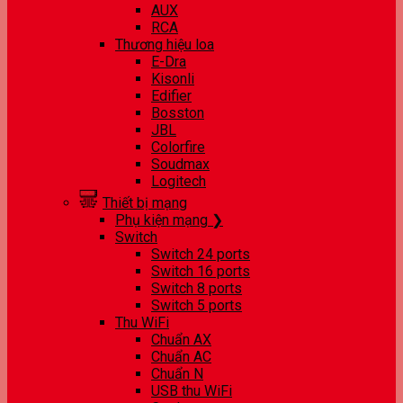
AUX
RCA
Thương hiệu loa
E-Dra
Kisonli
Edifier
Bosston
JBL
Colorfire
Soudmax
Logitech
Thiết bị mạng
Phụ kiện mạng ❯
Switch
Switch 24 ports
Switch 16 ports
Switch 8 ports
Switch 5 ports
Thu WiFi
Chuẩn AX
Chuẩn AC
Chuẩn N
USB thu WiFi