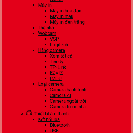
Máy in
Máy in hoá đơn
Máy in màu
Máy in đen trắng
Thẻ nhớ
Webcam
VSP
Logitech
Hãng camera
Xem tất cả
Tiandy
TP-Link
EZVIZ
IMOU
Loại camera
Camera hành trình
Camera AI
Camera ngoài trời
Camera trong nhà
Thiết bị âm thanh
Kết nối loa
Bluetooth
USB