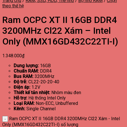
Trang chủ
/
RAM, SSD, HDD, Thẻ nhớ
/
Bộ nhớ RAM
/
Chọn
theo thế hệ
Ram OCPC XT II 16GB DDR4
3200MHz Cl22 Xám – Intel
Only (MMX16GD432C22TI-I)
1.348.000
₫
Dung lượng:
16GB
Chuẩn RAM:
DDR4
Bus RAM:
3200MHz
Độ trễ:
CL22-20-20-40
Điện áp:
1.2V
Thiết kế tản nhiệt:
Nhôm màu đen
Hỗ trợ:
Hệ thống Intel Only
Loại RAM:
Non-ECC, Unbuffered
Kênh:
Single Channel
Ram OCPC XT II 16GB DDR4 3200MHz Cl22 Xám - Intel
Only (MMX16GD432C22TI-I) số lượng