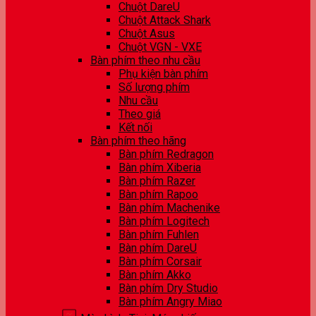
Chuột DareU
Chuột Attack Shark
Chuột Asus
Chuột VGN - VXE
Bàn phím theo nhu cầu
Phụ kiện bàn phím
Số lượng phím
Nhu cầu
Theo giá
Kết nối
Bàn phím theo hãng
Bàn phím Redragon
Bàn phím Xiberia
Bàn phím Razer
Bàn phím Rapoo
Bàn phím Machenike
Bàn phím Logitech
Bàn phím Fuhlen
Bàn phím DareU
Bàn phím Corsair
Bàn phím Akko
Bàn phím Dry Studio
Bàn phím Angry Miao