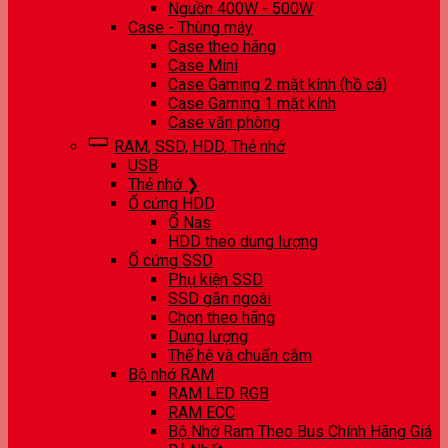
Nguồn 400W - 500W
Case - Thùng máy
Case theo hãng
Case Mini
Case Gaming 2 mặt kính (hồ cá)
Case Gaming 1 mặt kính
Case văn phòng
RAM, SSD, HDD, Thẻ nhớ
USB
Thẻ nhớ ❯
Ổ cứng HDD
Ổ Nas
HDD theo dung lượng
Ổ cứng SSD
Phụ kiện SSD
SSD gắn ngoài
Chọn theo hãng
Dung lượng
Thế hệ và chuẩn cắm
Bộ nhớ RAM
RAM LED RGB
RAM ECC
Bộ Nhớ Ram Theo Bus Chính Hãng Giá