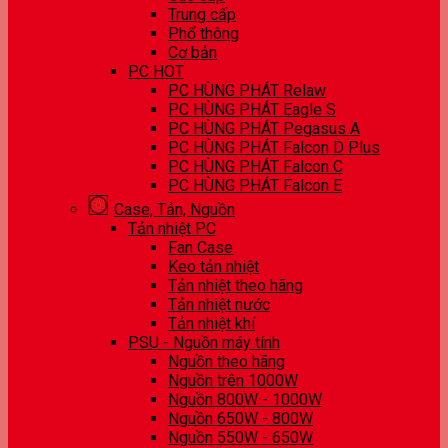
Trung cấp
Phổ thông
Cơ bản
PC HOT
PC HÙNG PHÁT Relaw
PC HÙNG PHÁT Eagle S
PC HÙNG PHÁT Pegasus A
PC HÙNG PHÁT Falcon D Plus
PC HÙNG PHÁT Falcon C
PC HÙNG PHÁT Falcon E
Case, Tản, Nguồn
Tản nhiệt PC
Fan Case
Keo tản nhiệt
Tản nhiệt theo hãng
Tản nhiệt nước
Tản nhiệt khí
PSU - Nguồn máy tính
Nguồn theo hãng
Nguồn trên 1000W
Nguồn 800W - 1000W
Nguồn 650W - 800W
Nguồn 550W - 650W