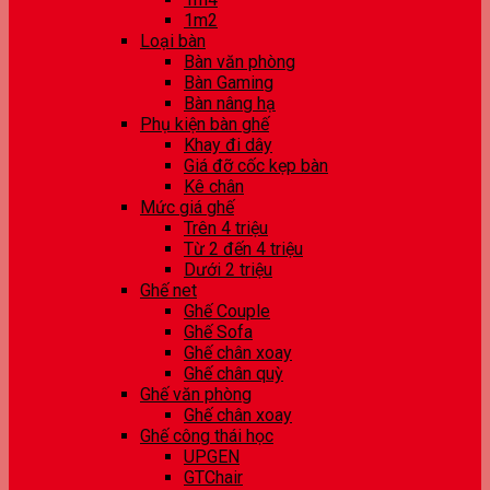
1m2
Loại bàn
Bàn văn phòng
Bàn Gaming
Bàn nâng hạ
Phụ kiện bàn ghế
Khay đi dây
Giá đỡ cốc kẹp bàn
Kê chân
Mức giá ghế
Trên 4 triệu
Từ 2 đến 4 triệu
Dưới 2 triệu
Ghế net
Ghế Couple
Ghế Sofa
Ghế chân xoay
Ghế chân quỳ
Ghế văn phòng
Ghế chân xoay
Ghế công thái học
UPGEN
GTChair