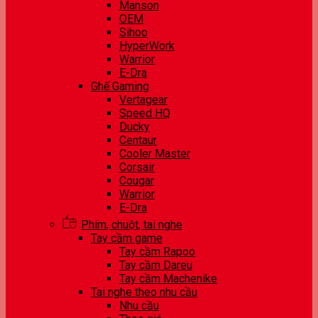
Manson
OEM
Sihoo
HyperWork
Warrior
E-Dra
Ghế Gaming
Vertagear
Speed HQ
Ducky
Centaur
Cooler Master
Corsair
Cougar
Warrior
E-Dra
Phím, chuột, tai nghe
Tay cầm game
Tay cầm Rapoo
Tay cầm Dareu
Tay cầm Machenike
Tai nghe theo nhu cầu
Nhu cầu