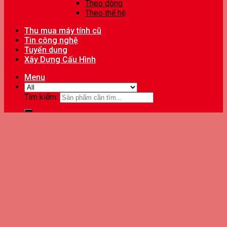
Theo dòng
Theo thế hệ
Thu mua máy tính cũ
Tin công nghệ
Tuyển dụng
Xây Dựng Cấu Hình
Menu
Tìm kiếm: