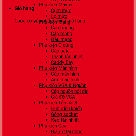
Phụ kiện Máy in
Giỏ hàng
Cụm mực
Lọ mực
Chưa có sản phẩm trong giỏ hàng.
Phụ kiện Mạng
Card mạng
Cáp mạng
Đầu mạng
Phụ kiện Ổ cứng
Cáp sata
Thanh tản nhiệt
Caddy Bay
Phụ kiện Màn hình
Cáp màn hình
Arm màn hình
Phụ kiện VGA & Nguồn
Cáp nguồn nối dài
Giá đỡ VGA
Phụ kiện Tản nhiệt
Hub điều khiển
Gông socket
Keo tản nhiệt
Phụ kiện Gear
Giá đỡ tai nghe