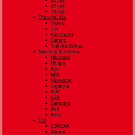
22 inch
20 inch
19 inch
Theo nhu cầu
Type C
Tivi
Văn phòng
Gaming
Thiết kế đồ hoạ
Màn hình theo hãng
Hikvision
Philips
Acer
MSI
Viewsonic
Gigabyte
AOC
VSP
Samsung
Dell
Asus
Tivi
COOCAA
Xiaomi