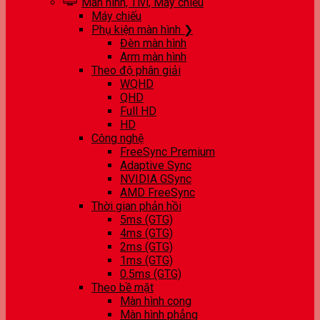
Màn hình, Tivi, Máy chiếu
Máy chiếu
Phụ kiện màn hình ❯
Đèn màn hình
Arm màn hình
Theo độ phân giải
WQHD
QHD
Full HD
HD
Công nghệ
FreeSync Premium
Adaptive Sync
NVIDIA GSync
AMD FreeSync
Thời gian phản hồi
5ms (GTG)
4ms (GTG)
2ms (GTG)
1ms (GTG)
0.5ms (GTG)
Theo bề mặt
Màn hình cong
Màn hình phẳng