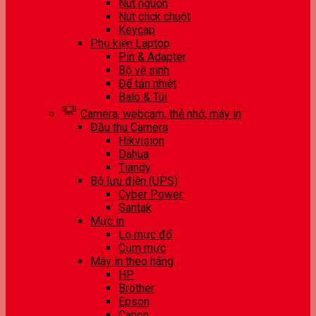
Nút nguồn
Nút click chuột
Keycap
Phụ kiện Laptop
Pin & Adapter
Bộ vệ sinh
Đế tản nhiệt
Balo & Túi
Camera, webcam, thẻ nhớ, máy in
Đầu thu Camera
Hikvision
Dahua
Tiandy
Bộ lưu điện (UPS)
Cyber Power
Santak
Mực in
Lọ mực đổ
Cụm mực
Máy in theo hãng
HP
Brother
Epson
Canon