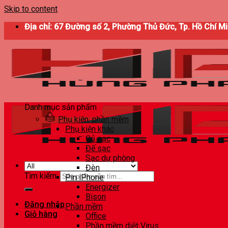
Skip to content
Địa chỉ: 67 Đường số 2, Phường Thủ Đức, Tp. Hồ Chí M
Danh mục sản phẩm
Phụ kiện, phần mềm
Phụ kiện khác
Củ sạc
Đế sạc
Sạc dự phòng
Đèn
Tìm kiếm:
Pin iPhone
Energizer
Bison
Đăng nhập
Phần mềm
Giỏ hàng
Office
Phần mềm diệt Virus