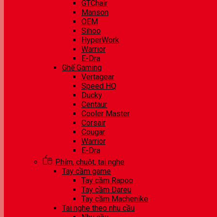
GTChair
Manson
OEM
Sihoo
HyperWork
Warrior
E-Dra
Ghế Gaming
Vertagear
Speed HQ
Ducky
Centaur
Cooler Master
Corsair
Cougar
Warrior
E-Dra
Phím, chuột, tai nghe
Tay cầm game
Tay cầm Rapoo
Tay cầm Dareu
Tay cầm Machenike
Tai nghe theo nhu cầu