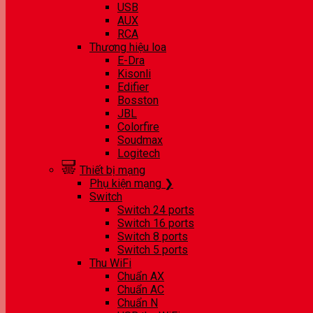
USB
AUX
RCA
Thương hiệu loa
E-Dra
Kisonli
Edifier
Bosston
JBL
Colorfire
Soudmax
Logitech
Thiết bị mạng
Phụ kiện mạng ❯
Switch
Switch 24 ports
Switch 16 ports
Switch 8 ports
Switch 5 ports
Thu WiFi
Chuẩn AX
Chuẩn AC
Chuẩn N