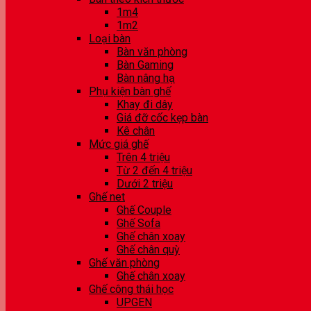
1m4
1m2
Loại bàn
Bàn văn phòng
Bàn Gaming
Bàn nâng hạ
Phụ kiện bàn ghế
Khay đi dây
Giá đỡ cốc kẹp bàn
Kê chân
Mức giá ghế
Trên 4 triệu
Từ 2 đến 4 triệu
Dưới 2 triệu
Ghế net
Ghế Couple
Ghế Sofa
Ghế chân xoay
Ghế chân quỳ
Ghế văn phòng
Ghế chân xoay
Ghế công thái học
UPGEN