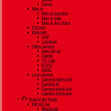
Canon
Máy in
Máy in hoá đơn
Máy in màu
Máy in đen trắng
Thẻ nhớ
Webcam
VSP
Logitech
Hãng camera
Xem tất cả
Tiandy
TP-Link
EZVIZ
IMOU
Loại camera
Camera hành trình
Camera AI
Camera ngoài trời
Camera trong nhà
Thiết bị âm thanh
Kết nối loa
Bluetooth