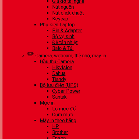
Giá đỡ tai nghe
Nút nguồn
Nút click chuột
Keycap
Phụ kiện Laptop
Pin & Adapter
Bộ vệ sinh
Đế tản nhiệt
Balo & Túi
Camera, webcam, thẻ nhớ, máy in
Đầu thu Camera
Hikvision
Dahua
Tiandy
Bộ lưu điện (UPS)
Cyber Power
Santak
Mực in
Lọ mực đổ
Cụm mực
Máy in theo hãng
HP
Brother
Epson