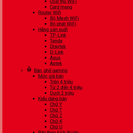
USB thu WiFi
Card mạng
Router Wifi
Bộ Mesh WiFi
Bộ phát WiFi
Hãng sản xuất
TP-Link
Tenda
Draytek
D-Link
Asus
Aptek
Bàn, ghế gaming
Mức giá bàn
Trên 4 triệu
Từ 2 đến 4 triệu
Dưới 2 triệu
Kiểu dáng bàn
Chữ Y
Chữ T
Chữ Z
Chữ K
Chữ U
Bàn theo kích thước