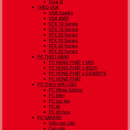
Core i3
THEO VGA
VGA Quadro
VGA AMD
GTX 10 Series
GTX 16 Series
RTX 20 Series
RTX 30 Series
RTX 40 Series
RTX 50 Series
PC THEO HÃNG
PC HÙNG PHÁT x MSI
PC HÙNG PHÁT x ASUS
PC HÙNG PHÁT x GIGABYTE
PC HÙNG PHÁT
PC THEO NHU CẦU
PC White Edition
PC Mini
PC giả lập
PC AI
PC đồ hoạ
PC GAMING
Siêu cao cấp
Cao cấp