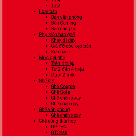
1m2
Loại bàn
Bàn văn phòng
Bàn Gaming
Bàn nâng hạ
Phụ kiện bàn ghế
Khay đi dây
Giá đỡ cốc kẹp bàn
Kê chân
Mức giá ghế
Trên 4 triệu
Từ 2 đến 4 triệu
Dưới 2 triệu
Ghế net
Ghế Couple
Ghế Sofa
Ghế chân xoay
Ghế chân quỳ
Ghế văn phòng
Ghế chân xoay
Ghế công thái học
UPGEN
GTChair