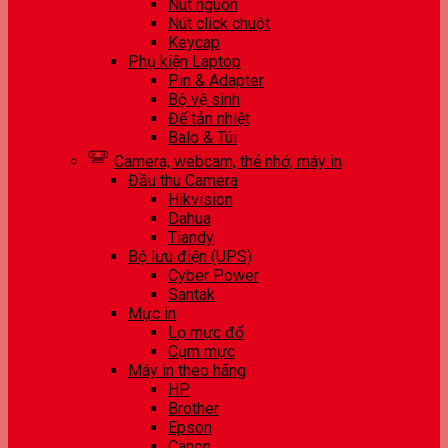
Nút nguồn
Nút click chuột
Keycap
Phụ kiện Laptop
Pin & Adapter
Bộ vệ sinh
Đế tản nhiệt
Balo & Túi
Camera, webcam, thẻ nhớ, máy in
Đầu thu Camera
Hikvision
Dahua
Tiandy
Bộ lưu điện (UPS)
Cyber Power
Santak
Mực in
Lọ mực đổ
Cụm mực
Máy in theo hãng
HP
Brother
Epson
Canon