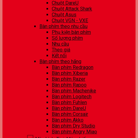
Chuột DareU
Chuột Attack Shark
Chuột Asus
Chuột VGN - VXE
Bàn phím theo nhu cầu
Phụ kiện bàn phím
Số lượng phím
Nhu cầu
Theo giá
Kết nối
Bàn phím theo hãng
Bàn phím Redragon
Bàn phím Xiberia
Bàn phím Razer
Bàn phím Rapoo
Bàn phím Machenike
Bàn phím Logitech
Bàn phím Fuhlen
Bàn phím DareU
Bàn phím Corsair
Bàn phím Akko
Bàn phím Dry Studio
Bàn phím Angry Miao