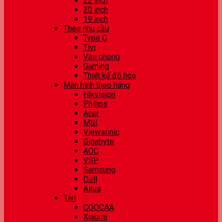
22 inch
20 inch
19 inch
Theo nhu cầu
Type C
Tivi
Văn phòng
Gaming
Thiết kế đồ hoạ
Màn hình theo hãng
Hikvision
Philips
Acer
MSI
Viewsonic
Gigabyte
AOC
VSP
Samsung
Dell
Asus
Tivi
COOCAA
Xiaomi