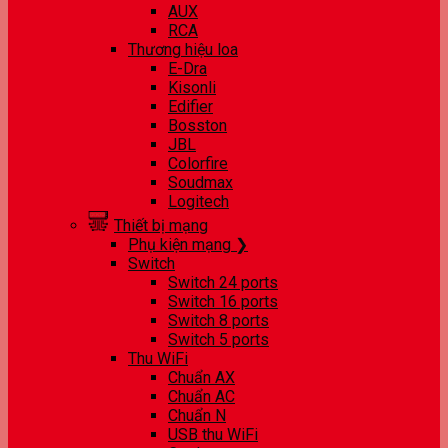
AUX
RCA
Thương hiệu loa
E-Dra
Kisonli
Edifier
Bosston
JBL
Colorfire
Soudmax
Logitech
Thiết bị mạng
Phụ kiện mạng ❯
Switch
Switch 24 ports
Switch 16 ports
Switch 8 ports
Switch 5 ports
Thu WiFi
Chuẩn AX
Chuẩn AC
Chuẩn N
USB thu WiFi