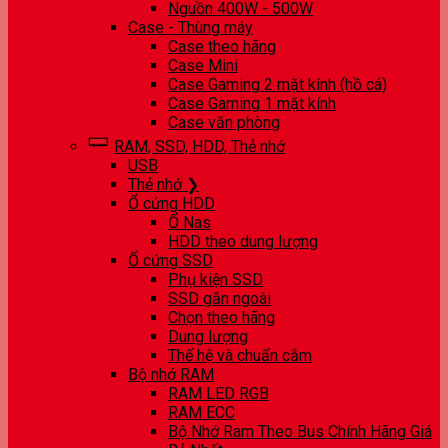
Nguồn 400W - 500W
Case - Thùng máy
Case theo hãng
Case Mini
Case Gaming 2 mặt kính (hồ cá)
Case Gaming 1 mặt kính
Case văn phòng
RAM, SSD, HDD, Thẻ nhớ
USB
Thẻ nhớ ❯
Ổ cứng HDD
Ổ Nas
HDD theo dung lượng
Ổ cứng SSD
Phụ kiện SSD
SSD gắn ngoài
Chọn theo hãng
Dung lượng
Thế hệ và chuẩn cắm
Bộ nhớ RAM
RAM LED RGB
RAM ECC
Bộ Nhớ Ram Theo Bus Chính Hãng Giá