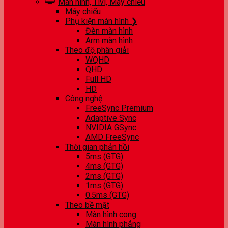
Màn hình, Tivi, Máy chiếu
Máy chiếu
Phụ kiện màn hình ❯
Đèn màn hình
Arm màn hình
Theo độ phân giải
WQHD
QHD
Full HD
HD
Công nghệ
FreeSync Premium
Adaptive Sync
NVIDIA GSync
AMD FreeSync
Thời gian phản hồi
5ms (GTG)
4ms (GTG)
2ms (GTG)
1ms (GTG)
0.5ms (GTG)
Theo bề mặt
Màn hình cong
Màn hình phẳng