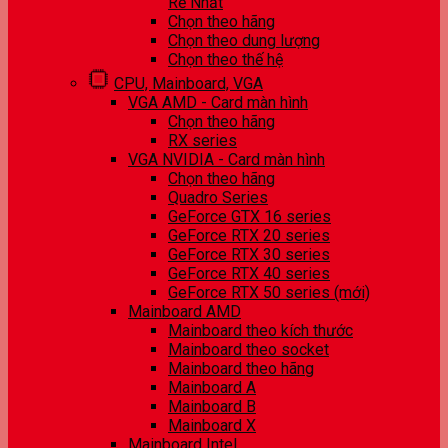
Rẻ Nhất
Chọn theo hãng
Chọn theo dung lượng
Chọn theo thế hệ
CPU, Mainboard, VGA
VGA AMD - Card màn hình
Chọn theo hãng
RX series
VGA NVIDIA - Card màn hình
Chọn theo hãng
Quadro Series
GeForce GTX 16 series
GeForce RTX 20 series
GeForce RTX 30 series
GeForce RTX 40 series
GeForce RTX 50 series (mới)
Mainboard AMD
Mainboard theo kích thước
Mainboard theo socket
Mainboard theo hãng
Mainboard A
Mainboard B
Mainboard X
Mainboard Intel