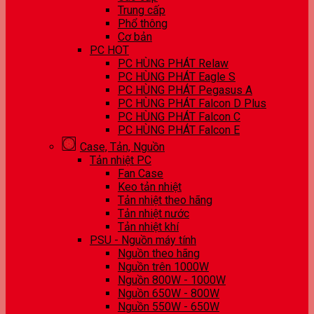
Trung cấp
Phổ thông
Cơ bản
PC HOT
PC HÙNG PHÁT Relaw
PC HÙNG PHÁT Eagle S
PC HÙNG PHÁT Pegasus A
PC HÙNG PHÁT Falcon D Plus
PC HÙNG PHÁT Falcon C
PC HÙNG PHÁT Falcon E
Case, Tản, Nguồn
Tản nhiệt PC
Fan Case
Keo tản nhiệt
Tản nhiệt theo hãng
Tản nhiệt nước
Tản nhiệt khí
PSU - Nguồn máy tính
Nguồn theo hãng
Nguồn trên 1000W
Nguồn 800W - 1000W
Nguồn 650W - 800W
Nguồn 550W - 650W