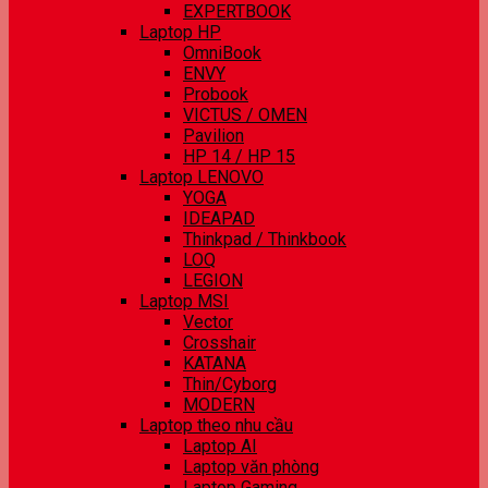
EXPERTBOOK
Laptop HP
OmniBook
ENVY
Probook
VICTUS / OMEN
Pavilion
HP 14 / HP 15
Laptop LENOVO
YOGA
IDEAPAD
Thinkpad / Thinkbook
LOQ
LEGION
Laptop MSI
Vector
Crosshair
KATANA
Thin/Cyborg
MODERN
Laptop theo nhu cầu
Laptop AI
Laptop văn phòng
Laptop Gaming