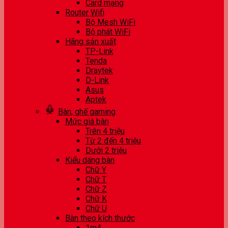
Card mạng
Router Wifi
Bộ Mesh WiFi
Bộ phát WiFi
Hãng sản xuất
TP-Link
Tenda
Draytek
D-Link
Asus
Aptek
Bàn, ghế gaming
Mức giá bàn
Trên 4 triệu
Từ 2 đến 4 triệu
Dưới 2 triệu
Kiểu dáng bàn
Chữ Y
Chữ T
Chữ Z
Chữ K
Chữ U
Bàn theo kích thước
1m4