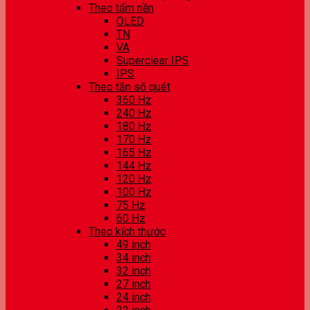
Theo tấm nền
OLED
TN
VA
Superclear IPS
IPS
Theo tần số quét
360 Hz
240 Hz
180 Hz
170 Hz
165 Hz
144 Hz
120 Hz
100 Hz
75 Hz
60 Hz
Theo kích thước
49 inch
34 inch
32 inch
27 inch
24 inch