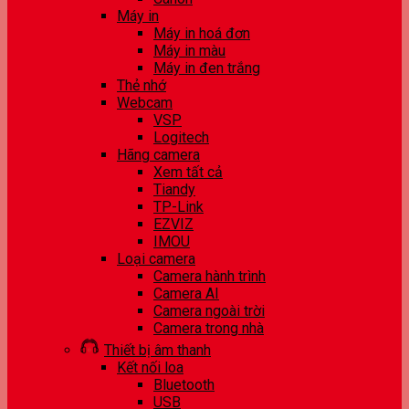
Máy in
Máy in hoá đơn
Máy in màu
Máy in đen trắng
Thẻ nhớ
Webcam
VSP
Logitech
Hãng camera
Xem tất cả
Tiandy
TP-Link
EZVIZ
IMOU
Loại camera
Camera hành trình
Camera AI
Camera ngoài trời
Camera trong nhà
Thiết bị âm thanh
Kết nối loa
Bluetooth
USB