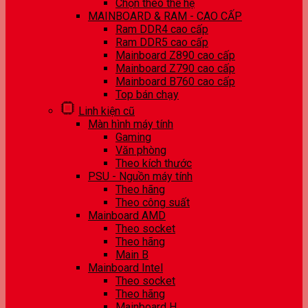
Chọn theo thế hệ
MAINBOARD & RAM - CAO CẤP
Ram DDR4 cao cấp
Ram DDR5 cao cấp
Mainboard Z890 cao cấp
Mainboard Z790 cao cấp
Mainboard B760 cao cấp
Top bán chạy
Linh kiện cũ
Màn hình máy tính
Gaming
Văn phòng
Theo kích thước
PSU - Nguồn máy tính
Theo hãng
Theo công suất
Mainboard AMD
Theo socket
Theo hãng
Main B
Mainboard Intel
Theo socket
Theo hãng
Mainboard H