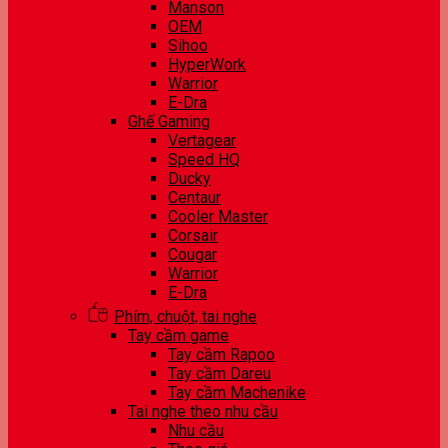
Manson
OEM
Sihoo
HyperWork
Warrior
E-Dra
Ghế Gaming
Vertagear
Speed HQ
Ducky
Centaur
Cooler Master
Corsair
Cougar
Warrior
E-Dra
Phím, chuột, tai nghe
Tay cầm game
Tay cầm Rapoo
Tay cầm Dareu
Tay cầm Machenike
Tai nghe theo nhu cầu
Nhu cầu