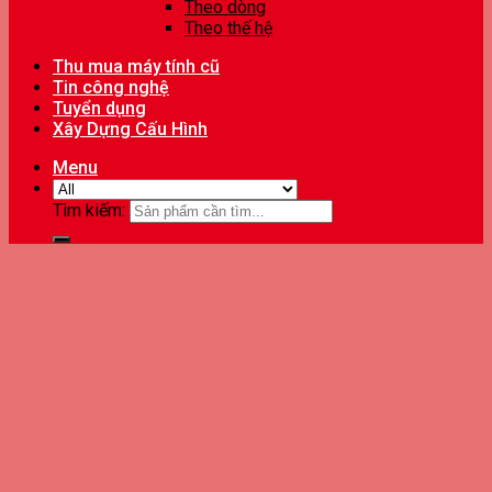
Theo dòng
Theo thế hệ
Thu mua máy tính cũ
Tin công nghệ
Tuyển dụng
Xây Dựng Cấu Hình
Menu
Tìm kiếm: