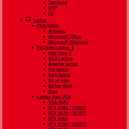
Samsung
VSP
LG
Laptop
Phần Mềm
Antivirus
Microsoft Office
Microsoft Windows
Phụ kiện Laptop ❯
Hub Type C
SSD Laptop
Adapter laptop
Pin laptop
Ram laptop
Bộ vệ sinh
Đế tản nhiệt
Balo
Laptop theo VGA
VGA AMD
RTX 3080 / 3080Ti
RTX 3070 / 3070Ti
RTX 3060
RTX 3050 / 3050Ti