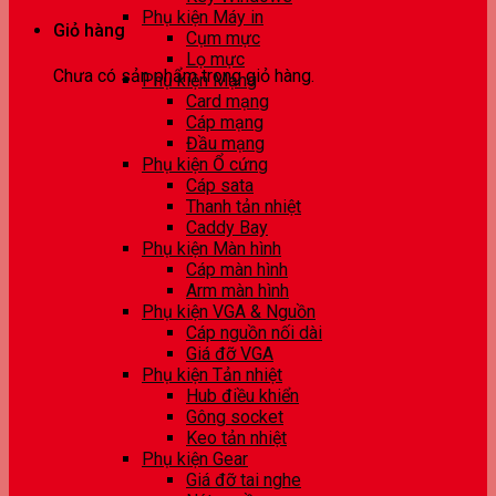
Phụ kiện Máy in
Giỏ hàng
Cụm mực
Lọ mực
Chưa có sản phẩm trong giỏ hàng.
Phụ kiện Mạng
Card mạng
Cáp mạng
Đầu mạng
Phụ kiện Ổ cứng
Cáp sata
Thanh tản nhiệt
Caddy Bay
Phụ kiện Màn hình
Cáp màn hình
Arm màn hình
Phụ kiện VGA & Nguồn
Cáp nguồn nối dài
Giá đỡ VGA
Phụ kiện Tản nhiệt
Hub điều khiển
Gông socket
Keo tản nhiệt
Phụ kiện Gear
Giá đỡ tai nghe