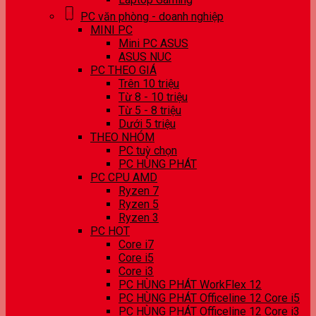
PC văn phòng - doanh nghiệp
MINI PC
Mini PC ASUS
ASUS NUC
PC THEO GIÁ
Trên 10 triệu
Từ 8 - 10 triệu
Từ 5 - 8 triệu
Dưới 5 triệu
THEO NHÓM
PC tuỳ chọn
PC HÙNG PHÁT
PC CPU AMD
Ryzen 7
Ryzen 5
Ryzen 3
PC HOT
Core i7
Core i5
Core i3
PC HÙNG PHÁT WorkFlex 12
PC HÙNG PHÁT Officeline 12 Core i5
PC HÙNG PHÁT Officeline 12 Core i3