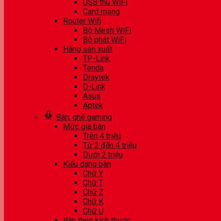
USB thu WiFi
Card mạng
Router Wifi
Bộ Mesh WiFi
Bộ phát WiFi
Hãng sản xuất
TP-Link
Tenda
Draytek
D-Link
Asus
Aptek
Bàn, ghế gaming
Mức giá bàn
Trên 4 triệu
Từ 2 đến 4 triệu
Dưới 2 triệu
Kiểu dáng bàn
Chữ Y
Chữ T
Chữ Z
Chữ K
Chữ U
Bàn theo kích thước