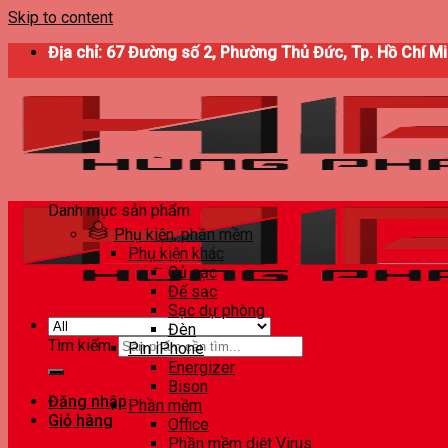
Skip to content
Địa chỉ: 67 Đường số 2, Phường Thủ Đức, Tp. Hồ Chí M
Danh mục sản phẩm
Phụ kiện, phần mềm
Phụ kiện khác
Củ sạc
Đế sạc
Sạc dự phòng
Đèn
Tìm kiếm:
Pin iPhone
Energizer
Bison
Đăng nhập
Phần mềm
Giỏ hàng
Office
Phần mềm diệt Virus