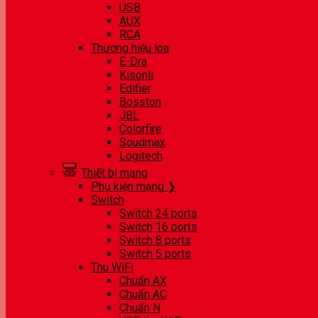
USB
AUX
RCA
Thương hiệu loa
E-Dra
Kisonli
Edifier
Bosston
JBL
Colorfire
Soudmax
Logitech
Thiết bị mạng
Phụ kiện mạng ❯
Switch
Switch 24 ports
Switch 16 ports
Switch 8 ports
Switch 5 ports
Thu WiFi
Chuẩn AX
Chuẩn AC
Chuẩn N