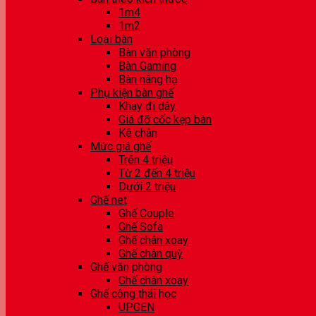
1m4
1m2
Loại bàn
Bàn văn phòng
Bàn Gaming
Bàn nâng hạ
Phụ kiện bàn ghế
Khay đi dây
Giá đỡ cốc kẹp bàn
Kê chân
Mức giá ghế
Trên 4 triệu
Từ 2 đến 4 triệu
Dưới 2 triệu
Ghế net
Ghế Couple
Ghế Sofa
Ghế chân xoay
Ghế chân quỳ
Ghế văn phòng
Ghế chân xoay
Ghế công thái học
UPGEN