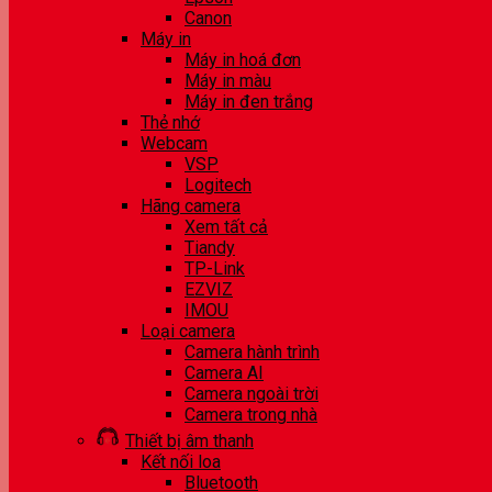
Canon
Máy in
Máy in hoá đơn
Máy in màu
Máy in đen trắng
Thẻ nhớ
Webcam
VSP
Logitech
Hãng camera
Xem tất cả
Tiandy
TP-Link
EZVIZ
IMOU
Loại camera
Camera hành trình
Camera AI
Camera ngoài trời
Camera trong nhà
Thiết bị âm thanh
Kết nối loa
Bluetooth