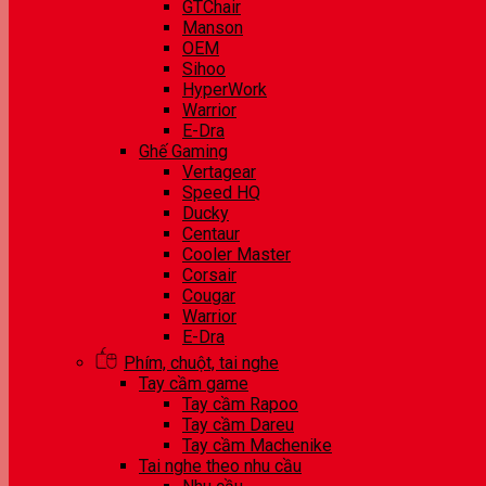
GTChair
Manson
OEM
Sihoo
HyperWork
Warrior
E-Dra
Ghế Gaming
Vertagear
Speed HQ
Ducky
Centaur
Cooler Master
Corsair
Cougar
Warrior
E-Dra
Phím, chuột, tai nghe
Tay cầm game
Tay cầm Rapoo
Tay cầm Dareu
Tay cầm Machenike
Tai nghe theo nhu cầu