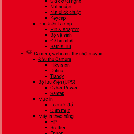
Giá đỡ tai nghe
Nút nguồn
Nút click chuột
Keycap
Phụ kiện Laptop
Pin & Adapter
Bộ vệ sinh
Đế tản nhiệt
Balo & Túi
Camera, webcam, thẻ nhớ, máy in
Đầu thu Camera
Hikvision
Dahua
Tiandy
Bộ lưu điện (UPS)
Cyber Power
Santak
Mực in
Lọ mực đổ
Cụm mực
Máy in theo hãng
HP
Brother
Epson