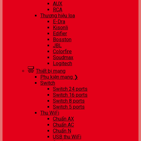
AUX
RCA
Thương hiệu loa
E-Dra
Kisonli
Edifier
Bosston
JBL
Colorfire
Soudmax
Logitech
Thiết bị mạng
Phụ kiện mạng ❯
Switch
Switch 24 ports
Switch 16 ports
Switch 8 ports
Switch 5 ports
Thu WiFi
Chuẩn AX
Chuẩn AC
Chuẩn N
USB thu WiFi