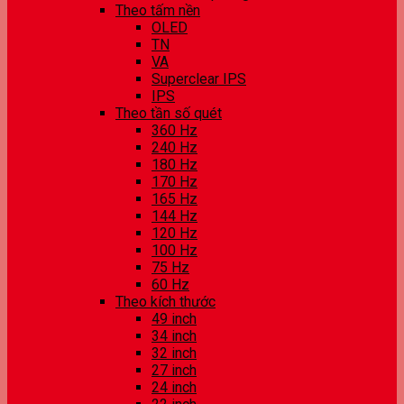
Theo tấm nền
OLED
TN
VA
Superclear IPS
IPS
Theo tần số quét
360 Hz
240 Hz
180 Hz
170 Hz
165 Hz
144 Hz
120 Hz
100 Hz
75 Hz
60 Hz
Theo kích thước
49 inch
34 inch
32 inch
27 inch
24 inch