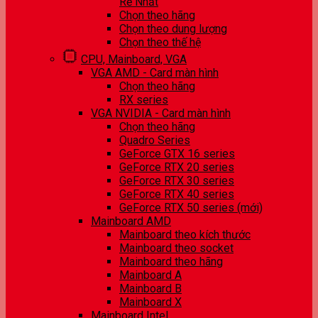
Rẻ Nhất
Chọn theo hãng
Chọn theo dung lượng
Chọn theo thế hệ
CPU, Mainboard, VGA
VGA AMD - Card màn hình
Chọn theo hãng
RX series
VGA NVIDIA - Card màn hình
Chọn theo hãng
Quadro Series
GeForce GTX 16 series
GeForce RTX 20 series
GeForce RTX 30 series
GeForce RTX 40 series
GeForce RTX 50 series (mới)
Mainboard AMD
Mainboard theo kích thước
Mainboard theo socket
Mainboard theo hãng
Mainboard A
Mainboard B
Mainboard X
Mainboard Intel