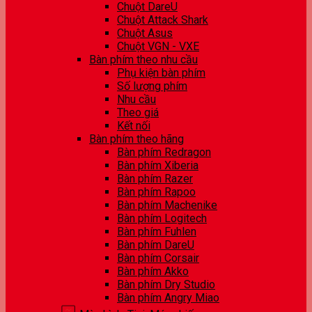
Chuột DareU
Chuột Attack Shark
Chuột Asus
Chuột VGN - VXE
Bàn phím theo nhu cầu
Phụ kiện bàn phím
Số lượng phím
Nhu cầu
Theo giá
Kết nối
Bàn phím theo hãng
Bàn phím Redragon
Bàn phím Xiberia
Bàn phím Razer
Bàn phím Rapoo
Bàn phím Machenike
Bàn phím Logitech
Bàn phím Fuhlen
Bàn phím DareU
Bàn phím Corsair
Bàn phím Akko
Bàn phím Dry Studio
Bàn phím Angry Miao