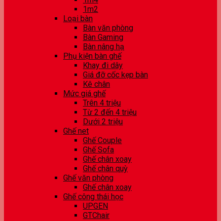
1m2
Loại bàn
Bàn văn phòng
Bàn Gaming
Bàn nâng hạ
Phụ kiện bàn ghế
Khay đi dây
Giá đỡ cốc kẹp bàn
Kê chân
Mức giá ghế
Trên 4 triệu
Từ 2 đến 4 triệu
Dưới 2 triệu
Ghế net
Ghế Couple
Ghế Sofa
Ghế chân xoay
Ghế chân quỳ
Ghế văn phòng
Ghế chân xoay
Ghế công thái học
UPGEN
GTChair