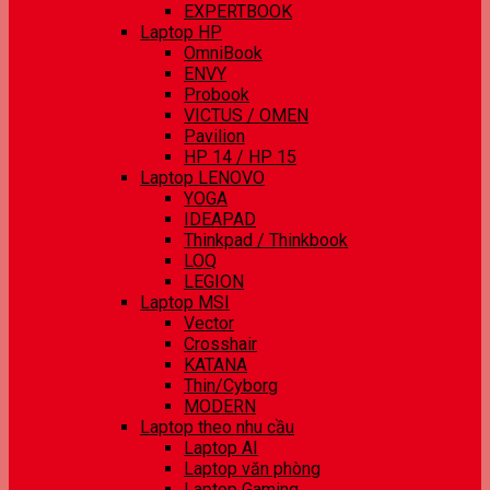
EXPERTBOOK
Laptop HP
OmniBook
ENVY
Probook
VICTUS / OMEN
Pavilion
HP 14 / HP 15
Laptop LENOVO
YOGA
IDEAPAD
Thinkpad / Thinkbook
LOQ
LEGION
Laptop MSI
Vector
Crosshair
KATANA
Thin/Cyborg
MODERN
Laptop theo nhu cầu
Laptop AI
Laptop văn phòng
Laptop Gaming