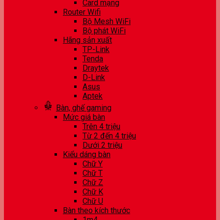
Card mạng
Router Wifi
Bộ Mesh WiFi
Bộ phát WiFi
Hãng sản xuất
TP-Link
Tenda
Draytek
D-Link
Asus
Aptek
Bàn, ghế gaming
Mức giá bàn
Trên 4 triệu
Từ 2 đến 4 triệu
Dưới 2 triệu
Kiểu dáng bàn
Chữ Y
Chữ T
Chữ Z
Chữ K
Chữ U
Bàn theo kích thước
1m4