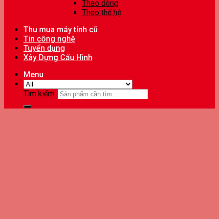
Theo dòng
Theo thế hệ
Thu mua máy tính cũ
Tin công nghệ
Tuyển dụng
Xây Dựng Cấu Hình
Menu
Tìm kiếm: