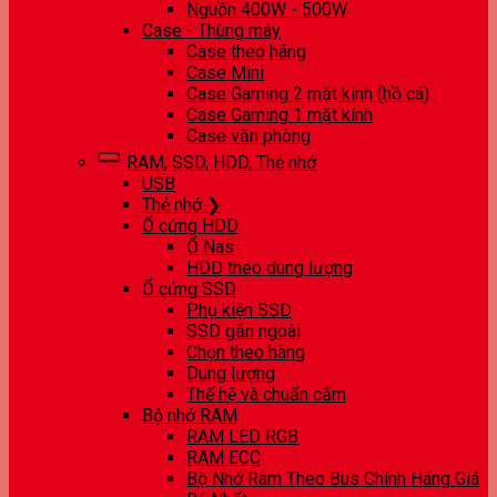
Nguồn 400W - 500W
Case - Thùng máy
Case theo hãng
Case Mini
Case Gaming 2 mặt kính (hồ cá)
Case Gaming 1 mặt kính
Case văn phòng
RAM, SSD, HDD, Thẻ nhớ
USB
Thẻ nhớ ❯
Ổ cứng HDD
Ổ Nas
HDD theo dung lượng
Ổ cứng SSD
Phụ kiện SSD
SSD gắn ngoài
Chọn theo hãng
Dung lượng
Thế hệ và chuẩn cắm
Bộ nhớ RAM
RAM LED RGB
RAM ECC
Bộ Nhớ Ram Theo Bus Chính Hãng Giá