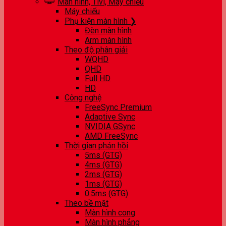
Màn hình, Tivi, Máy chiếu
Máy chiếu
Phụ kiện màn hình ❯
Đèn màn hình
Arm màn hình
Theo độ phân giải
WQHD
QHD
Full HD
HD
Công nghệ
FreeSync Premium
Adaptive Sync
NVIDIA GSync
AMD FreeSync
Thời gian phản hồi
5ms (GTG)
4ms (GTG)
2ms (GTG)
1ms (GTG)
0.5ms (GTG)
Theo bề mặt
Màn hình cong
Màn hình phẳng