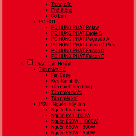
Trung cấp
Phổ thông
Cơ bản
PC HOT
PC HÙNG PHÁT Relaw
PC HÙNG PHÁT Eagle S
PC HÙNG PHÁT Pegasus A
PC HÙNG PHÁT Falcon D Plus
PC HÙNG PHÁT Falcon C
PC HÙNG PHÁT Falcon E
Case, Tản, Nguồn
Tản nhiệt PC
Fan Case
Keo tản nhiệt
Tản nhiệt theo hãng
Tản nhiệt nước
Tản nhiệt khí
PSU - Nguồn máy tính
Nguồn theo hãng
Nguồn trên 1000W
Nguồn 800W - 1000W
Nguồn 650W - 800W
Nguồn 550W - 650W