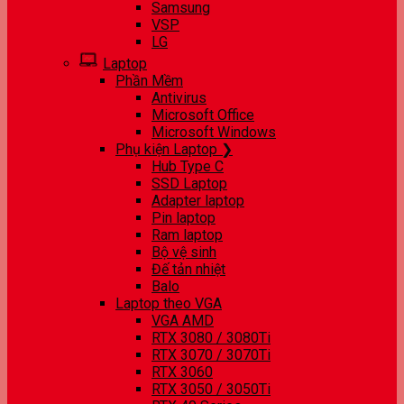
Samsung
VSP
LG
Laptop
Phần Mềm
Antivirus
Microsoft Office
Microsoft Windows
Phụ kiện Laptop ❯
Hub Type C
SSD Laptop
Adapter laptop
Pin laptop
Ram laptop
Bộ vệ sinh
Đế tản nhiệt
Balo
Laptop theo VGA
VGA AMD
RTX 3080 / 3080Ti
RTX 3070 / 3070Ti
RTX 3060
RTX 3050 / 3050Ti