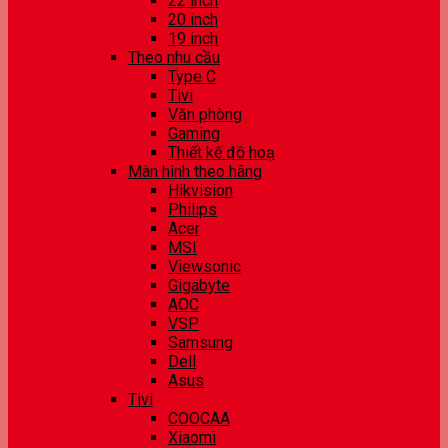
22 inch
20 inch
19 inch
Theo nhu cầu
Type C
Tivi
Văn phòng
Gaming
Thiết kế đồ hoạ
Màn hình theo hãng
Hikvision
Philips
Acer
MSI
Viewsonic
Gigabyte
AOC
VSP
Samsung
Dell
Asus
Tivi
COOCAA
Xiaomi