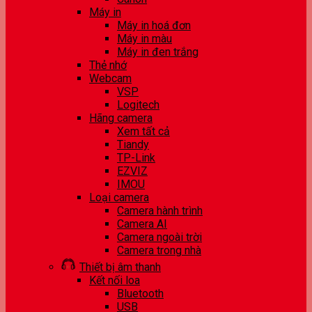
Máy in
Máy in hoá đơn
Máy in màu
Máy in đen trắng
Thẻ nhớ
Webcam
VSP
Logitech
Hãng camera
Xem tất cả
Tiandy
TP-Link
EZVIZ
IMOU
Loại camera
Camera hành trình
Camera AI
Camera ngoài trời
Camera trong nhà
Thiết bị âm thanh
Kết nối loa
Bluetooth
USB