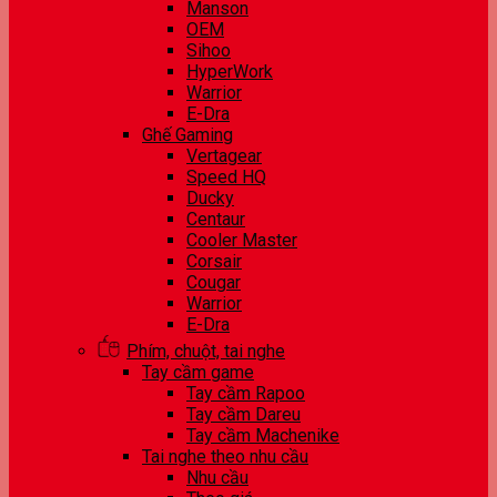
Manson
OEM
Sihoo
HyperWork
Warrior
E-Dra
Ghế Gaming
Vertagear
Speed HQ
Ducky
Centaur
Cooler Master
Corsair
Cougar
Warrior
E-Dra
Phím, chuột, tai nghe
Tay cầm game
Tay cầm Rapoo
Tay cầm Dareu
Tay cầm Machenike
Tai nghe theo nhu cầu
Nhu cầu