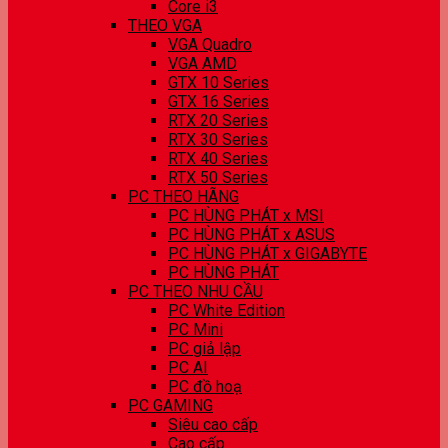
Core i3
THEO VGA
VGA Quadro
VGA AMD
GTX 10 Series
GTX 16 Series
RTX 20 Series
RTX 30 Series
RTX 40 Series
RTX 50 Series
PC THEO HÃNG
PC HÙNG PHÁT x MSI
PC HÙNG PHÁT x ASUS
PC HÙNG PHÁT x GIGABYTE
PC HÙNG PHÁT
PC THEO NHU CẦU
PC White Edition
PC Mini
PC giả lập
PC AI
PC đồ hoạ
PC GAMING
Siêu cao cấp
Cao cấp