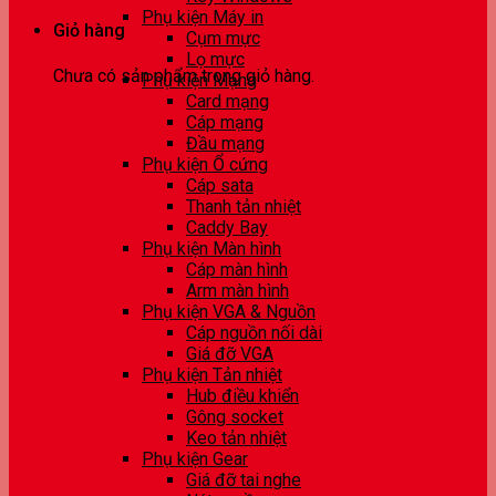
Phụ kiện Máy in
Giỏ hàng
Cụm mực
Lọ mực
Chưa có sản phẩm trong giỏ hàng.
Phụ kiện Mạng
Card mạng
Cáp mạng
Đầu mạng
Phụ kiện Ổ cứng
Cáp sata
Thanh tản nhiệt
Caddy Bay
Phụ kiện Màn hình
Cáp màn hình
Arm màn hình
Phụ kiện VGA & Nguồn
Cáp nguồn nối dài
Giá đỡ VGA
Phụ kiện Tản nhiệt
Hub điều khiển
Gông socket
Keo tản nhiệt
Phụ kiện Gear
Giá đỡ tai nghe