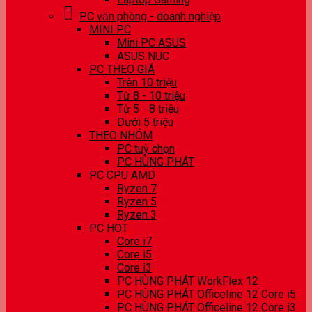
PC văn phòng - doanh nghiệp
MINI PC
Mini PC ASUS
ASUS NUC
PC THEO GIÁ
Trên 10 triệu
Từ 8 - 10 triệu
Từ 5 - 8 triệu
Dưới 5 triệu
THEO NHÓM
PC tuỳ chọn
PC HÙNG PHÁT
PC CPU AMD
Ryzen 7
Ryzen 5
Ryzen 3
PC HOT
Core i7
Core i5
Core i3
PC HÙNG PHÁT WorkFlex 12
PC HÙNG PHÁT Officeline 12 Core i5
PC HÙNG PHÁT Officeline 12 Core i3