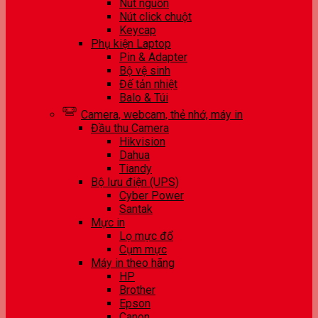
Nút nguồn
Nút click chuột
Keycap
Phụ kiện Laptop
Pin & Adapter
Bộ vệ sinh
Đế tản nhiệt
Balo & Túi
Camera, webcam, thẻ nhớ, máy in
Đầu thu Camera
Hikvision
Dahua
Tiandy
Bộ lưu điện (UPS)
Cyber Power
Santak
Mực in
Lọ mực đổ
Cụm mực
Máy in theo hãng
HP
Brother
Epson
Canon