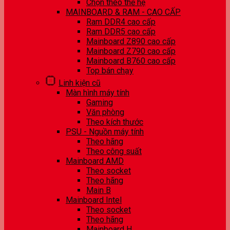
Chọn theo thế hệ
MAINBOARD & RAM - CAO CẤP
Ram DDR4 cao cấp
Ram DDR5 cao cấp
Mainboard Z890 cao cấp
Mainboard Z790 cao cấp
Mainboard B760 cao cấp
Top bán chạy
Linh kiện cũ
Màn hình máy tính
Gaming
Văn phòng
Theo kích thước
PSU - Nguồn máy tính
Theo hãng
Theo công suất
Mainboard AMD
Theo socket
Theo hãng
Main B
Mainboard Intel
Theo socket
Theo hãng
Mainboard H