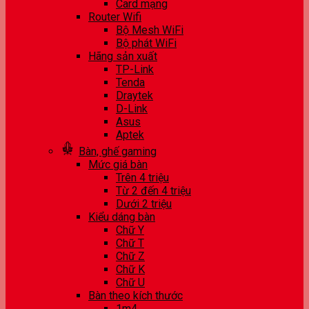
Card mạng
Router Wifi
Bộ Mesh WiFi
Bộ phát WiFi
Hãng sản xuất
TP-Link
Tenda
Draytek
D-Link
Asus
Aptek
Bàn, ghế gaming
Mức giá bàn
Trên 4 triệu
Từ 2 đến 4 triệu
Dưới 2 triệu
Kiểu dáng bàn
Chữ Y
Chữ T
Chữ Z
Chữ K
Chữ U
Bàn theo kích thước
1m4