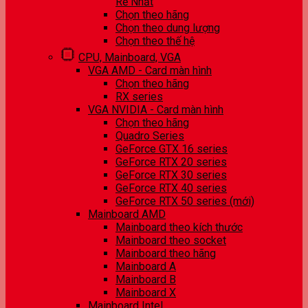
Rẻ Nhất
Chọn theo hãng
Chọn theo dung lượng
Chọn theo thế hệ
CPU, Mainboard, VGA
VGA AMD - Card màn hình
Chọn theo hãng
RX series
VGA NVIDIA - Card màn hình
Chọn theo hãng
Quadro Series
GeForce GTX 16 series
GeForce RTX 20 series
GeForce RTX 30 series
GeForce RTX 40 series
GeForce RTX 50 series (mới)
Mainboard AMD
Mainboard theo kích thước
Mainboard theo socket
Mainboard theo hãng
Mainboard A
Mainboard B
Mainboard X
Mainboard Intel