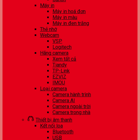
Máy in
Máy in hoá đơn
Máy in màu
Máy in đen trắng
Thẻ nhớ
Webcam
VSP
Logitech
Hãng camera
Xem tất cả
Tiandy
TP-Link
EZVIZ
IMOU
Loại camera
Camera hành trình
Camera AI
Camera ngoài trời
Camera trong nhà
Thiết bị âm thanh
Kết nối loa
Bluetooth
USB