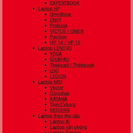
EXPERTBOOK
Laptop HP
OmniBook
ENVY
Probook
VICTUS / OMEN
Pavilion
HP 14 / HP 15
Laptop LENOVO
YOGA
IDEAPAD
Thinkpad / Thinkbook
LOQ
LEGION
Laptop MSI
Vector
Crosshair
KATANA
Thin/Cyborg
MODERN
Laptop theo nhu cầu
Laptop AI
Laptop văn phòng
Laptop Gaming