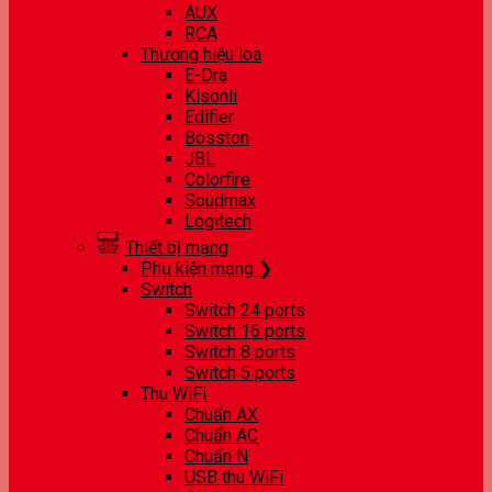
AUX
RCA
Thương hiệu loa
E-Dra
Kisonli
Edifier
Bosston
JBL
Colorfire
Soudmax
Logitech
Thiết bị mạng
Phụ kiện mạng ❯
Switch
Switch 24 ports
Switch 16 ports
Switch 8 ports
Switch 5 ports
Thu WiFi
Chuẩn AX
Chuẩn AC
Chuẩn N
USB thu WiFi