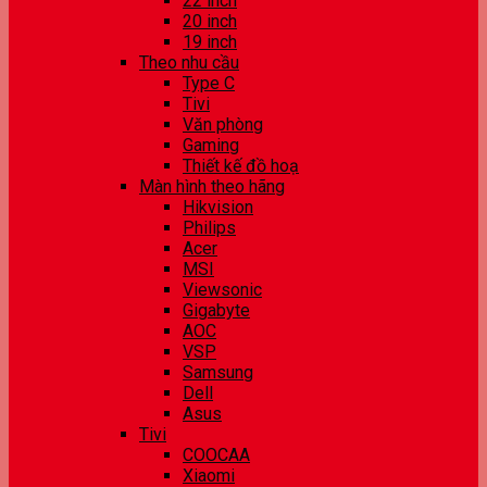
22 inch
20 inch
19 inch
Theo nhu cầu
Type C
Tivi
Văn phòng
Gaming
Thiết kế đồ hoạ
Màn hình theo hãng
Hikvision
Philips
Acer
MSI
Viewsonic
Gigabyte
AOC
VSP
Samsung
Dell
Asus
Tivi
COOCAA
Xiaomi