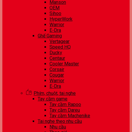
Manson
OEM
Sihoo
HyperWork
Warrior
E-Dra
Ghế Gaming
Vertagear
Speed HQ
Ducky
Centaur
Cooler Master
Corsair
Cougar
Warrior
E-Dra
Phím, chuột, tai nghe
Tay cầm game
Tay cầm Rapoo
Tay cầm Dareu
Tay cầm Machenike
Tai nghe theo nhu cầu
Nhu cầu