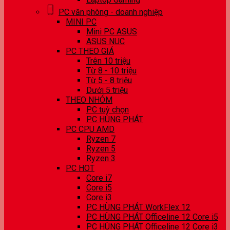
PC văn phòng - doanh nghiệp
MINI PC
Mini PC ASUS
ASUS NUC
PC THEO GIÁ
Trên 10 triệu
Từ 8 - 10 triệu
Từ 5 - 8 triệu
Dưới 5 triệu
THEO NHÓM
PC tuỳ chọn
PC HÙNG PHÁT
PC CPU AMD
Ryzen 7
Ryzen 5
Ryzen 3
PC HOT
Core i7
Core i5
Core i3
PC HÙNG PHÁT WorkFlex 12
PC HÙNG PHÁT Officeline 12 Core i5
PC HÙNG PHÁT Officeline 12 Core i3