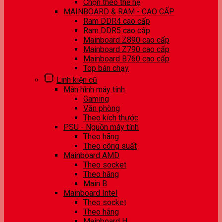
Chọn theo thế hệ
MAINBOARD & RAM - CAO CẤP
Ram DDR4 cao cấp
Ram DDR5 cao cấp
Mainboard Z890 cao cấp
Mainboard Z790 cao cấp
Mainboard B760 cao cấp
Top bán chạy
Linh kiện cũ
Màn hình máy tính
Gaming
Văn phòng
Theo kích thước
PSU - Nguồn máy tính
Theo hãng
Theo công suất
Mainboard AMD
Theo socket
Theo hãng
Main B
Mainboard Intel
Theo socket
Theo hãng
Mainboard H