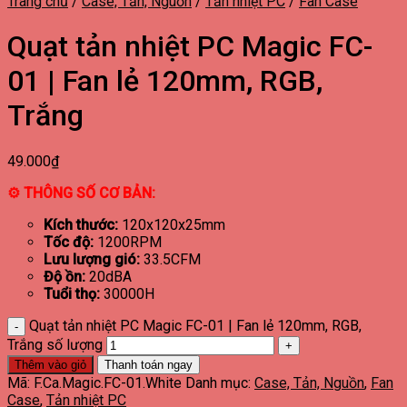
Trang chủ
/
Case, Tản, Nguồn
/
Tản nhiệt PC
/
Fan Case
Quạt tản nhiệt PC Magic FC-
01 | Fan lẻ 120mm, RGB,
Trắng
49.000
₫
⚙ THÔNG SỐ CƠ BẢN:
Kích thước:
120x120x25mm
Tốc độ:
1200RPM
Lưu lượng gió:
33.5CFM
Độ ồn:
20dBA
Tuổi thọ:
30000H
Quạt tản nhiệt PC Magic FC-01 | Fan lẻ 120mm, RGB,
Trắng số lượng
Thêm vào giỏ
Thanh toán ngay
Mã:
F.Ca.Magic.FC-01.White
Danh mục:
Case, Tản, Nguồn
,
Fan
Case
,
Tản nhiệt PC