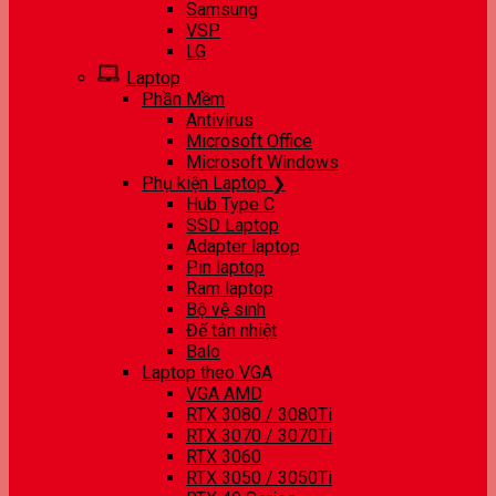
Samsung
VSP
LG
Laptop
Phần Mềm
Antivirus
Microsoft Office
Microsoft Windows
Phụ kiện Laptop ❯
Hub Type C
SSD Laptop
Adapter laptop
Pin laptop
Ram laptop
Bộ vệ sinh
Đế tản nhiệt
Balo
Laptop theo VGA
VGA AMD
RTX 3080 / 3080Ti
RTX 3070 / 3070Ti
RTX 3060
RTX 3050 / 3050Ti