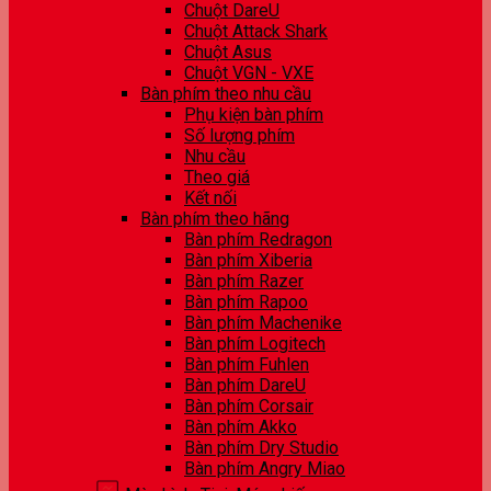
Chuột DareU
Chuột Attack Shark
Chuột Asus
Chuột VGN - VXE
Bàn phím theo nhu cầu
Phụ kiện bàn phím
Số lượng phím
Nhu cầu
Theo giá
Kết nối
Bàn phím theo hãng
Bàn phím Redragon
Bàn phím Xiberia
Bàn phím Razer
Bàn phím Rapoo
Bàn phím Machenike
Bàn phím Logitech
Bàn phím Fuhlen
Bàn phím DareU
Bàn phím Corsair
Bàn phím Akko
Bàn phím Dry Studio
Bàn phím Angry Miao