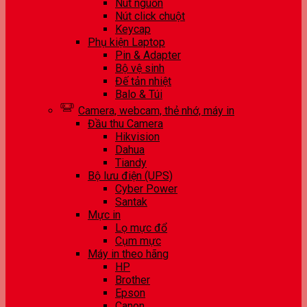
Nút nguồn
Nút click chuột
Keycap
Phụ kiện Laptop
Pin & Adapter
Bộ vệ sinh
Đế tản nhiệt
Balo & Túi
Camera, webcam, thẻ nhớ, máy in
Đầu thu Camera
Hikvision
Dahua
Tiandy
Bộ lưu điện (UPS)
Cyber Power
Santak
Mực in
Lọ mực đổ
Cụm mực
Máy in theo hãng
HP
Brother
Epson
Canon