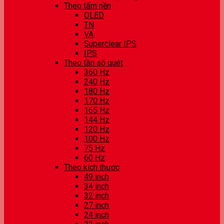
Theo tấm nền
OLED
TN
VA
Superclear IPS
IPS
Theo tần số quét
360 Hz
240 Hz
180 Hz
170 Hz
165 Hz
144 Hz
120 Hz
100 Hz
75 Hz
60 Hz
Theo kích thước
49 inch
34 inch
32 inch
27 inch
24 inch