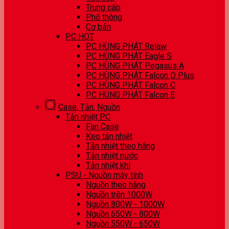
Trung cấp
Phổ thông
Cơ bản
PC HOT
PC HÙNG PHÁT Relaw
PC HÙNG PHÁT Eagle S
PC HÙNG PHÁT Pegasus A
PC HÙNG PHÁT Falcon D Plus
PC HÙNG PHÁT Falcon C
PC HÙNG PHÁT Falcon E
Case, Tản, Nguồn
Tản nhiệt PC
Fan Case
Keo tản nhiệt
Tản nhiệt theo hãng
Tản nhiệt nước
Tản nhiệt khí
PSU - Nguồn máy tính
Nguồn theo hãng
Nguồn trên 1000W
Nguồn 800W - 1000W
Nguồn 650W - 800W
Nguồn 550W - 650W