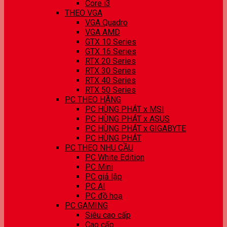
Core i3
THEO VGA
VGA Quadro
VGA AMD
GTX 10 Series
GTX 16 Series
RTX 20 Series
RTX 30 Series
RTX 40 Series
RTX 50 Series
PC THEO HÃNG
PC HÙNG PHÁT x MSI
PC HÙNG PHÁT x ASUS
PC HÙNG PHÁT x GIGABYTE
PC HÙNG PHÁT
PC THEO NHU CẦU
PC White Edition
PC Mini
PC giả lập
PC AI
PC đồ hoạ
PC GAMING
Siêu cao cấp
Cao cấp