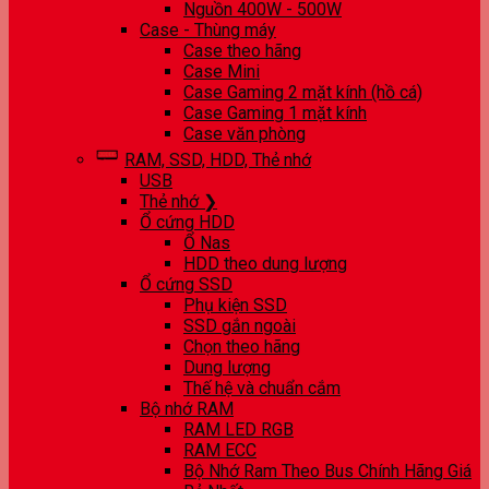
Nguồn 400W - 500W
Case - Thùng máy
Case theo hãng
Case Mini
Case Gaming 2 mặt kính (hồ cá)
Case Gaming 1 mặt kính
Case văn phòng
RAM, SSD, HDD, Thẻ nhớ
USB
Thẻ nhớ ❯
Ổ cứng HDD
Ổ Nas
HDD theo dung lượng
Ổ cứng SSD
Phụ kiện SSD
SSD gắn ngoài
Chọn theo hãng
Dung lượng
Thế hệ và chuẩn cắm
Bộ nhớ RAM
RAM LED RGB
RAM ECC
Bộ Nhớ Ram Theo Bus Chính Hãng Giá