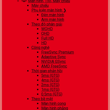
Màn hình, Tivi, Máy chiếu
Máy chiếu
Phụ kiện màn hình ❯
Đèn màn hình
Arm màn hình
Theo độ phân giải
WQHD
QHD
Full HD
HD
Công nghệ
FreeSync Premium
Adaptive Sync
NVIDIA GSync
AMD FreeSync
Thời gian phản hồi
5ms (GTG)
4ms (GTG)
2ms (GTG)
1ms (GTG)
0.5ms (GTG)
Theo bề mặt
Màn hình cong
Màn hình phẳng