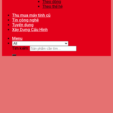
Theo dòng
Theo thế hệ
Thu mua máy tính cũ
Tin công nghệ
Tuyển dụng
Xây Dựng Cấu Hình
Menu
Tìm kiếm: