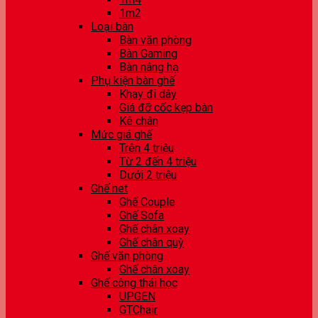
1m2
Loại bàn
Bàn văn phòng
Bàn Gaming
Bàn nâng hạ
Phụ kiện bàn ghế
Khay đi dây
Giá đỡ cốc kẹp bàn
Kê chân
Mức giá ghế
Trên 4 triệu
Từ 2 đến 4 triệu
Dưới 2 triệu
Ghế net
Ghế Couple
Ghế Sofa
Ghế chân xoay
Ghế chân quỳ
Ghế văn phòng
Ghế chân xoay
Ghế công thái học
UPGEN
GTChair