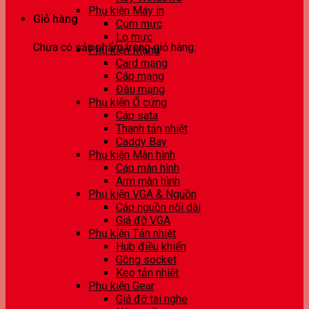
Phụ kiện Máy in
Giỏ hàng
Cụm mực
Lọ mực
Chưa có sản phẩm trong giỏ hàng.
Phụ kiện Mạng
Card mạng
Cáp mạng
Đầu mạng
Phụ kiện Ổ cứng
Cáp sata
Thanh tản nhiệt
Caddy Bay
Phụ kiện Màn hình
Cáp màn hình
Arm màn hình
Phụ kiện VGA & Nguồn
Cáp nguồn nối dài
Giá đỡ VGA
Phụ kiện Tản nhiệt
Hub điều khiển
Gông socket
Keo tản nhiệt
Phụ kiện Gear
Giá đỡ tai nghe