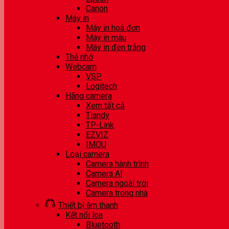
Canon
Máy in
Máy in hoá đơn
Máy in màu
Máy in đen trắng
Thẻ nhớ
Webcam
VSP
Logitech
Hãng camera
Xem tất cả
Tiandy
TP-Link
EZVIZ
IMOU
Loại camera
Camera hành trình
Camera AI
Camera ngoài trời
Camera trong nhà
Thiết bị âm thanh
Kết nối loa
Bluetooth