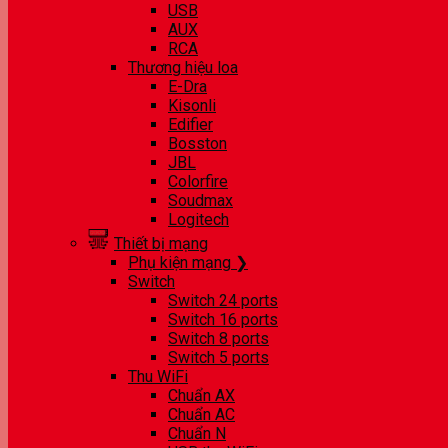
USB
AUX
RCA
Thương hiệu loa
E-Dra
Kisonli
Edifier
Bosston
JBL
Colorfire
Soudmax
Logitech
Thiết bị mạng
Phụ kiện mạng ❯
Switch
Switch 24 ports
Switch 16 ports
Switch 8 ports
Switch 5 ports
Thu WiFi
Chuẩn AX
Chuẩn AC
Chuẩn N