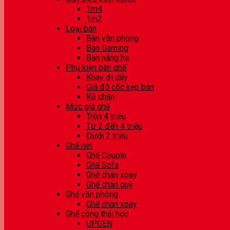
1m4
1m2
Loại bàn
Bàn văn phòng
Bàn Gaming
Bàn nâng hạ
Phụ kiện bàn ghế
Khay đi dây
Giá đỡ cốc kẹp bàn
Kê chân
Mức giá ghế
Trên 4 triệu
Từ 2 đến 4 triệu
Dưới 2 triệu
Ghế net
Ghế Couple
Ghế Sofa
Ghế chân xoay
Ghế chân quỳ
Ghế văn phòng
Ghế chân xoay
Ghế công thái học
UPGEN