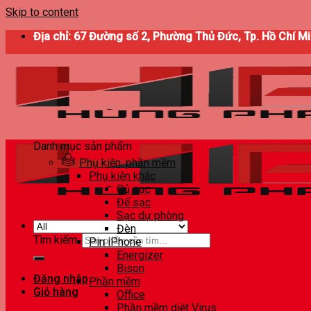
Skip to content
Địa chỉ: 67 Đường số 2, Phường Thủ Đức, Tp. Hồ Chí M
Danh mục sản phẩm
Phụ kiện, phần mềm
Phụ kiện khác
Củ sạc
Đế sạc
Sạc dự phòng
Đèn
Tìm kiếm:
Pin iPhone
Energizer
Bison
Đăng nhập
Phần mềm
Giỏ hàng
Office
Phần mềm diệt Virus