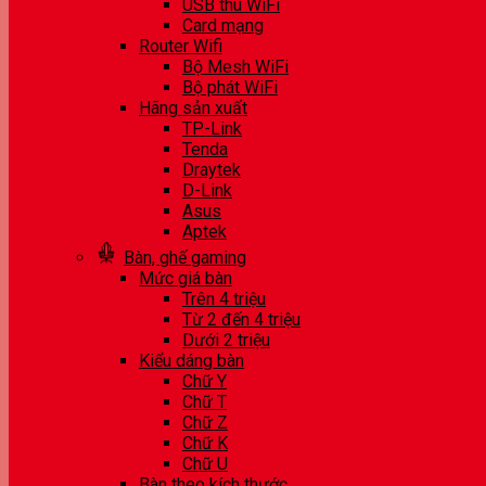
USB thu WiFi
Card mạng
Router Wifi
Bộ Mesh WiFi
Bộ phát WiFi
Hãng sản xuất
TP-Link
Tenda
Draytek
D-Link
Asus
Aptek
Bàn, ghế gaming
Mức giá bàn
Trên 4 triệu
Từ 2 đến 4 triệu
Dưới 2 triệu
Kiểu dáng bàn
Chữ Y
Chữ T
Chữ Z
Chữ K
Chữ U
Bàn theo kích thước