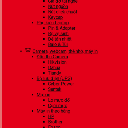
Giá đỡ tai nghe
Nút nguồn
Nút click chuột
Keycap
Phụ kiện Laptop
Pin & Adapter
Bộ vệ sinh
Đế tản nhiệt
Balo & Túi
Camera, webcam, thẻ nhớ, máy in
Đầu thu Camera
Hikvision
Dahua
Tiandy
Bộ lưu điện (UPS)
Cyber Power
Santak
Mực in
Lọ mực đổ
Cụm mực
Máy in theo hãng
HP
Brother
Epson