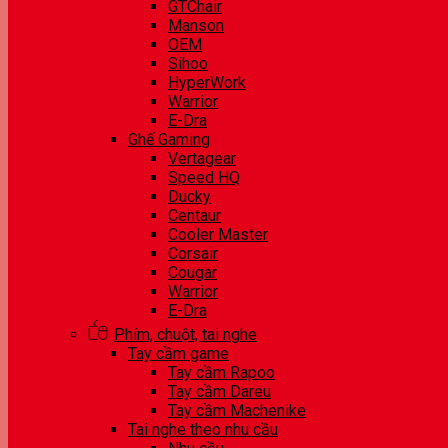
GTChair
Manson
OEM
Sihoo
HyperWork
Warrior
E-Dra
Ghế Gaming
Vertagear
Speed HQ
Ducky
Centaur
Cooler Master
Corsair
Cougar
Warrior
E-Dra
Phím, chuột, tai nghe
Tay cầm game
Tay cầm Rapoo
Tay cầm Dareu
Tay cầm Machenike
Tai nghe theo nhu cầu