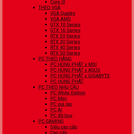
Core i3
THEO VGA
VGA Quadro
VGA AMD
GTX 10 Series
GTX 16 Series
RTX 20 Series
RTX 30 Series
RTX 40 Series
RTX 50 Series
PC THEO HÃNG
PC HÙNG PHÁT x MSI
PC HÙNG PHÁT x ASUS
PC HÙNG PHÁT x GIGABYTE
PC HÙNG PHÁT
PC THEO NHU CẦU
PC White Edition
PC Mini
PC giả lập
PC AI
PC đồ hoạ
PC GAMING
Siêu cao cấp
Cao cấp