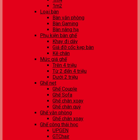
1m2
Loại bàn
Bàn văn phòng
Bàn Gaming
Bàn nâng hạ
Phụ kiện bàn ghế
Khay đi dây
Giá đỡ cốc kẹp bàn
Kê chân
Mức giá ghế
Trên 4 triệu
Từ 2 đến 4 triệu
Dưới 2 triệu
Ghế net
Ghế Couple
Ghế Sofa
Ghế chân xoay
Ghế chân quỳ
Ghế văn phòng
Ghế chân xoay
Ghế công thái học
UPGEN
GTChair