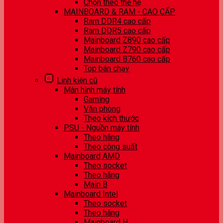
Chọn theo thế hệ
MAINBOARD & RAM - CAO CẤP
Ram DDR4 cao cấp
Ram DDR5 cao cấp
Mainboard Z890 cao cấp
Mainboard Z790 cao cấp
Mainboard B760 cao cấp
Top bán chạy
Linh kiện cũ
Màn hình máy tính
Gaming
Văn phòng
Theo kích thước
PSU - Nguồn máy tính
Theo hãng
Theo công suất
Mainboard AMD
Theo socket
Theo hãng
Main B
Mainboard Intel
Theo socket
Theo hãng
Mainboard H