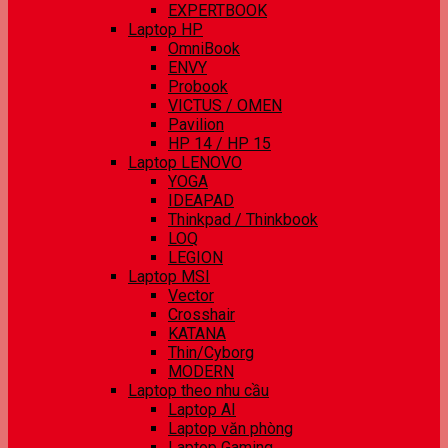
EXPERTBOOK
Laptop HP
OmniBook
ENVY
Probook
VICTUS / OMEN
Pavilion
HP 14 / HP 15
Laptop LENOVO
YOGA
IDEAPAD
Thinkpad / Thinkbook
LOQ
LEGION
Laptop MSI
Vector
Crosshair
KATANA
Thin/Cyborg
MODERN
Laptop theo nhu cầu
Laptop AI
Laptop văn phòng
Laptop Gaming