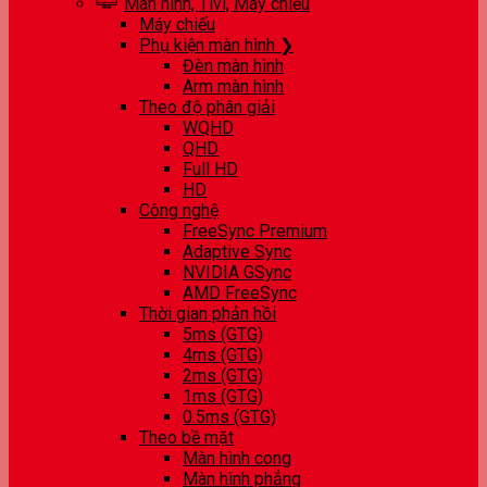
Màn hình, Tivi, Máy chiếu
Máy chiếu
Phụ kiện màn hình ❯
Đèn màn hình
Arm màn hình
Theo độ phân giải
WQHD
QHD
Full HD
HD
Công nghệ
FreeSync Premium
Adaptive Sync
NVIDIA GSync
AMD FreeSync
Thời gian phản hồi
5ms (GTG)
4ms (GTG)
2ms (GTG)
1ms (GTG)
0.5ms (GTG)
Theo bề mặt
Màn hình cong
Màn hình phẳng