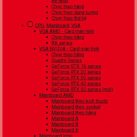
Rẻ Nhất
Chọn theo hãng
Chọn theo dung lượng
Chọn theo thế hệ
CPU, Mainboard, VGA
VGA AMD - Card màn hình
Chọn theo hãng
RX series
VGA NVIDIA - Card màn hình
Chọn theo hãng
Quadro Series
GeForce GTX 16 series
GeForce RTX 20 series
GeForce RTX 30 series
GeForce RTX 40 series
GeForce RTX 50 series (mới)
Mainboard AMD
Mainboard theo kích thước
Mainboard theo socket
Mainboard theo hãng
Mainboard A
Mainboard B
Mainboard X
Mainboard Intel