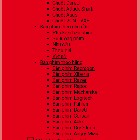
Chuột DareU
Chuột Attack Shark
Chuột Asus
Chuột VGN - VXE
Bàn phím theo nhu cầu
Phụ kiện bàn phím
Số lượng phím
Nhu cầu
Theo giá
Kết nối
Bàn phím theo hãng
Bàn phím Redragon
Bàn phím Xiberia
Bàn phím Razer
Bàn phím Rapoo
Bàn phím Machenike
Bàn phím Logitech
Bàn phím Fuhlen
Bàn phím DareU
Bàn phím Corsair
Bàn phím Akko
Bàn phím Dry Studio
Bàn phím Angry Miao