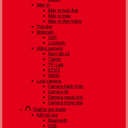
Máy in
Máy in hoá đơn
Máy in màu
Máy in đen trắng
Thẻ nhớ
Webcam
VSP
Logitech
Hãng camera
Xem tất cả
Tiandy
TP-Link
EZVIZ
IMOU
Loại camera
Camera hành trình
Camera AI
Camera ngoài trời
Camera trong nhà
Thiết bị âm thanh
Kết nối loa
Bluetooth
USB