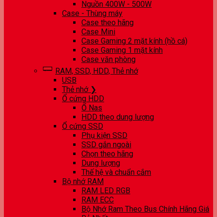
Nguồn 400W - 500W
Case - Thùng máy
Case theo hãng
Case Mini
Case Gaming 2 mặt kính (hồ cá)
Case Gaming 1 mặt kính
Case văn phòng
RAM, SSD, HDD, Thẻ nhớ
USB
Thẻ nhớ ❯
Ổ cứng HDD
Ổ Nas
HDD theo dung lượng
Ổ cứng SSD
Phụ kiện SSD
SSD gắn ngoài
Chọn theo hãng
Dung lượng
Thế hệ và chuẩn cắm
Bộ nhớ RAM
RAM LED RGB
RAM ECC
Bộ Nhớ Ram Theo Bus Chính Hãng Giá