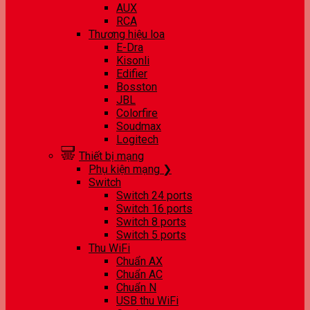
AUX
RCA
Thương hiệu loa
E-Dra
Kisonli
Edifier
Bosston
JBL
Colorfire
Soudmax
Logitech
Thiết bị mạng
Phụ kiện mạng ❯
Switch
Switch 24 ports
Switch 16 ports
Switch 8 ports
Switch 5 ports
Thu WiFi
Chuẩn AX
Chuẩn AC
Chuẩn N
USB thu WiFi