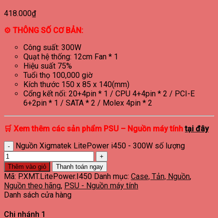
418.000
₫
⚙ THÔNG SỐ CƠ BẢN:
Công suất: 300W
Quạt hệ thống: 12cm Fan * 1
Hiệu suất 75%
Tuổi thọ 100,000 giờ
Kích thước 150 x 85 x 140(mm)
Cổng kết nối: 20+4pin * 1 / CPU 4+4pin * 2 / PCI-E
6+2pin * 1 / SATA * 2 / Molex 4pin * 2
🛒 Xem thêm các sản phẩm PSU – Nguồn máy tính
tại đây
Nguồn Xigmatek LitePower i450 - 300W số lượng
Thêm vào giỏ
Thanh toán ngay
Mã:
P.XMT.LitePower.I450
Danh mục:
Case, Tản, Nguồn
,
Nguồn theo hãng
,
PSU - Nguồn máy tính
Danh sách cửa hàng
Chi nhánh 1