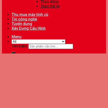
Theo dòng
Theo thế hệ
Thu mua máy tính cũ
Tin công nghệ
Tuyển dụng
Xây Dựng Cấu Hình
Menu
Tìm kiếm: