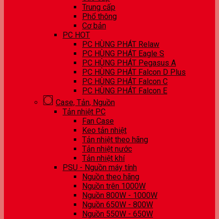
Trung cấp
Phổ thông
Cơ bản
PC HOT
PC HÙNG PHÁT Relaw
PC HÙNG PHÁT Eagle S
PC HÙNG PHÁT Pegasus A
PC HÙNG PHÁT Falcon D Plus
PC HÙNG PHÁT Falcon C
PC HÙNG PHÁT Falcon E
Case, Tản, Nguồn
Tản nhiệt PC
Fan Case
Keo tản nhiệt
Tản nhiệt theo hãng
Tản nhiệt nước
Tản nhiệt khí
PSU - Nguồn máy tính
Nguồn theo hãng
Nguồn trên 1000W
Nguồn 800W - 1000W
Nguồn 650W - 800W
Nguồn 550W - 650W