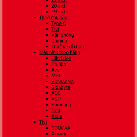
22 inch
20 inch
19 inch
Theo nhu cầu
Type C
Tivi
Văn phòng
Gaming
Thiết kế đồ hoạ
Màn hình theo hãng
Hikvision
Philips
Acer
MSI
Viewsonic
Gigabyte
AOC
VSP
Samsung
Dell
Asus
Tivi
COOCAA
Xiaomi