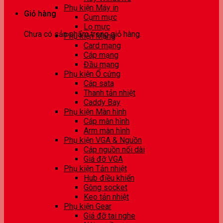
Phụ kiện Máy in
Giỏ hàng
Cụm mực
Lọ mực
Chưa có sản phẩm trong giỏ hàng.
Phụ kiện Mạng
Card mạng
Cáp mạng
Đầu mạng
Phụ kiện Ổ cứng
Cáp sata
Thanh tản nhiệt
Caddy Bay
Phụ kiện Màn hình
Cáp màn hình
Arm màn hình
Phụ kiện VGA & Nguồn
Cáp nguồn nối dài
Giá đỡ VGA
Phụ kiện Tản nhiệt
Hub điều khiển
Gông socket
Keo tản nhiệt
Phụ kiện Gear
Giá đỡ tai nghe