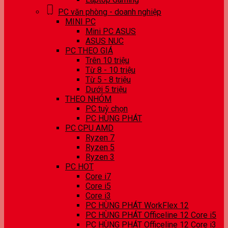
PC văn phòng - doanh nghiệp
MINI PC
Mini PC ASUS
ASUS NUC
PC THEO GIÁ
Trên 10 triệu
Từ 8 - 10 triệu
Từ 5 - 8 triệu
Dưới 5 triệu
THEO NHÓM
PC tuỳ chọn
PC HÙNG PHÁT
PC CPU AMD
Ryzen 7
Ryzen 5
Ryzen 3
PC HOT
Core i7
Core i5
Core i3
PC HÙNG PHÁT WorkFlex 12
PC HÙNG PHÁT Officeline 12 Core i5
PC HÙNG PHÁT Officeline 12 Core i3