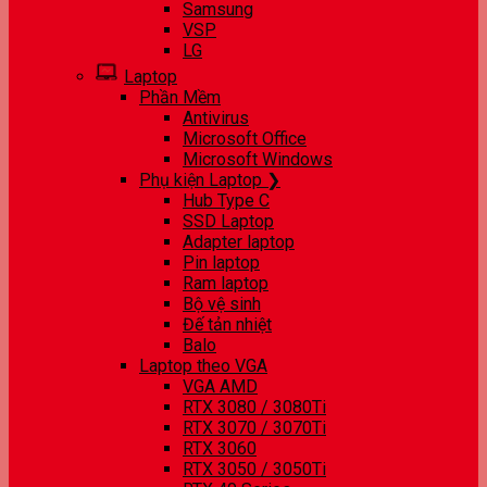
Samsung
VSP
LG
Laptop
Phần Mềm
Antivirus
Microsoft Office
Microsoft Windows
Phụ kiện Laptop ❯
Hub Type C
SSD Laptop
Adapter laptop
Pin laptop
Ram laptop
Bộ vệ sinh
Đế tản nhiệt
Balo
Laptop theo VGA
VGA AMD
RTX 3080 / 3080Ti
RTX 3070 / 3070Ti
RTX 3060
RTX 3050 / 3050Ti