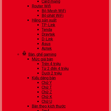
Card mạng
Router Wifi
Bộ Mesh WiFi
Bộ phát WiFi
Hãng sản xuất
TP-Link
Tenda
Draytek
D-Link
Asus
Aptek
Bàn, ghế gaming
Mức giá bàn
Trên 4 triệu
Từ 2 đến 4 triệu
Dưới 2 triệu
Kiểu dáng bàn
Chữ Y
Chữ T
Chữ Z
Chữ K
Chữ U
Bàn theo kích thước
1m4