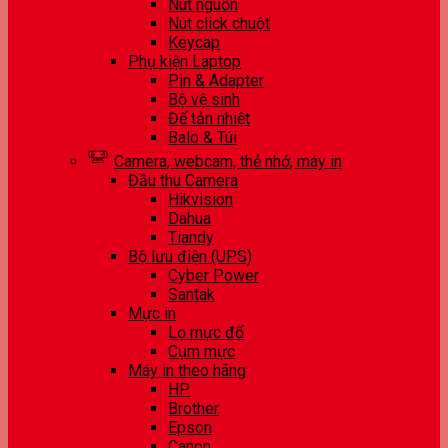
Nút nguồn
Nút click chuột
Keycap
Phụ kiện Laptop
Pin & Adapter
Bộ vệ sinh
Đế tản nhiệt
Balo & Túi
Camera, webcam, thẻ nhớ, máy in
Đầu thu Camera
Hikvision
Dahua
Tiandy
Bộ lưu điện (UPS)
Cyber Power
Santak
Mực in
Lọ mực đổ
Cụm mực
Máy in theo hãng
HP
Brother
Epson
Canon