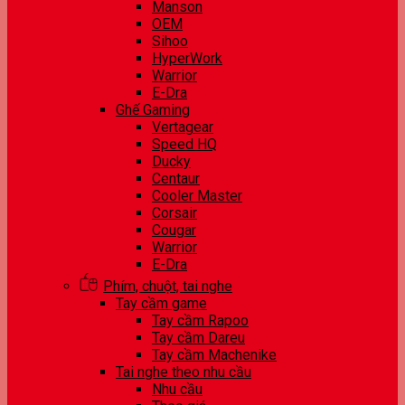
Manson
OEM
Sihoo
HyperWork
Warrior
E-Dra
Ghế Gaming
Vertagear
Speed HQ
Ducky
Centaur
Cooler Master
Corsair
Cougar
Warrior
E-Dra
Phím, chuột, tai nghe
Tay cầm game
Tay cầm Rapoo
Tay cầm Dareu
Tay cầm Machenike
Tai nghe theo nhu cầu
Nhu cầu