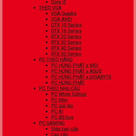
Core i3
THEO VGA
VGA Quadro
VGA AMD
GTX 10 Series
GTX 16 Series
RTX 20 Series
RTX 30 Series
RTX 40 Series
RTX 50 Series
PC THEO HÃNG
PC HÙNG PHÁT x MSI
PC HÙNG PHÁT x ASUS
PC HÙNG PHÁT x GIGABYTE
PC HÙNG PHÁT
PC THEO NHU CẦU
PC White Edition
PC Mini
PC giả lập
PC AI
PC đồ hoạ
PC GAMING
Siêu cao cấp
Cao cấp