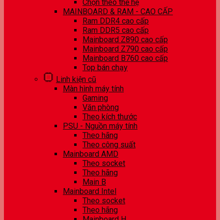
Chọn theo thế hệ
MAINBOARD & RAM - CAO CẤP
Ram DDR4 cao cấp
Ram DDR5 cao cấp
Mainboard Z890 cao cấp
Mainboard Z790 cao cấp
Mainboard B760 cao cấp
Top bán chạy
Linh kiện cũ
Màn hình máy tính
Gaming
Văn phòng
Theo kích thước
PSU - Nguồn máy tính
Theo hãng
Theo công suất
Mainboard AMD
Theo socket
Theo hãng
Main B
Mainboard Intel
Theo socket
Theo hãng
Mainboard H