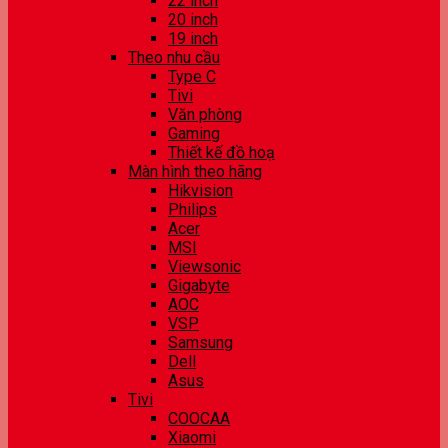
22 inch
20 inch
19 inch
Theo nhu cầu
Type C
Tivi
Văn phòng
Gaming
Thiết kế đồ hoạ
Màn hình theo hãng
Hikvision
Philips
Acer
MSI
Viewsonic
Gigabyte
AOC
VSP
Samsung
Dell
Asus
Tivi
COOCAA
Xiaomi