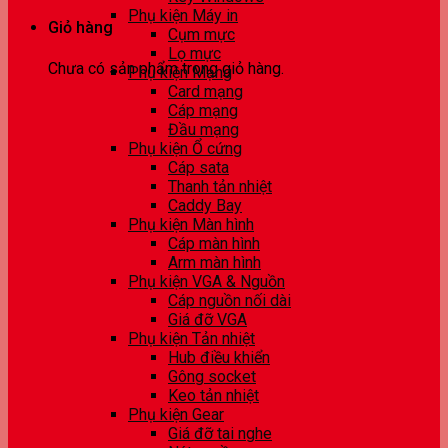
Phụ kiện Máy in
Giỏ hàng
Cụm mực
Lọ mực
Chưa có sản phẩm trong giỏ hàng.
Phụ kiện Mạng
Card mạng
Cáp mạng
Đầu mạng
Phụ kiện Ổ cứng
Cáp sata
Thanh tản nhiệt
Caddy Bay
Phụ kiện Màn hình
Cáp màn hình
Arm màn hình
Phụ kiện VGA & Nguồn
Cáp nguồn nối dài
Giá đỡ VGA
Phụ kiện Tản nhiệt
Hub điều khiển
Gông socket
Keo tản nhiệt
Phụ kiện Gear
Giá đỡ tai nghe