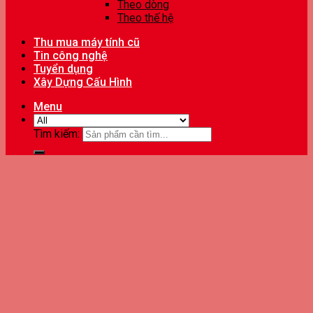
Theo dòng
Theo thế hệ
Thu mua máy tính cũ
Tin công nghệ
Tuyển dụng
Xây Dựng Cấu Hình
Menu
Tìm kiếm: