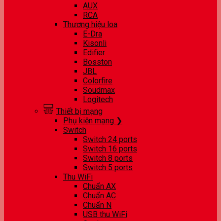
AUX
RCA
Thương hiệu loa
E-Dra
Kisonli
Edifier
Bosston
JBL
Colorfire
Soudmax
Logitech
Thiết bị mạng
Phụ kiện mạng ❯
Switch
Switch 24 ports
Switch 16 ports
Switch 8 ports
Switch 5 ports
Thu WiFi
Chuẩn AX
Chuẩn AC
Chuẩn N
USB thu WiFi