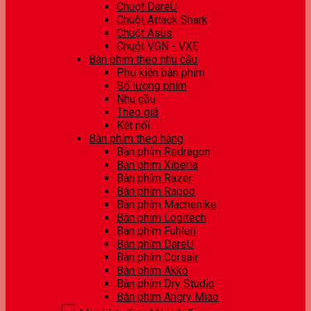
Chuột DareU
Chuột Attack Shark
Chuột Asus
Chuột VGN - VXE
Bàn phím theo nhu cầu
Phụ kiện bàn phím
Số lượng phím
Nhu cầu
Theo giá
Kết nối
Bàn phím theo hãng
Bàn phím Redragon
Bàn phím Xiberia
Bàn phím Razer
Bàn phím Rapoo
Bàn phím Machenike
Bàn phím Logitech
Bàn phím Fuhlen
Bàn phím DareU
Bàn phím Corsair
Bàn phím Akko
Bàn phím Dry Studio
Bàn phím Angry Miao