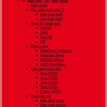
Màn hình, Tivi, Máy chiếu
Máy chiếu
Phụ kiện màn hình ❯
Đèn màn hình
Arm màn hình
Theo độ phân giải
WQHD
QHD
Full HD
HD
Công nghệ
FreeSync Premium
Adaptive Sync
NVIDIA GSync
AMD FreeSync
Thời gian phản hồi
5ms (GTG)
4ms (GTG)
2ms (GTG)
1ms (GTG)
0.5ms (GTG)
Theo bề mặt
Màn hình cong
Màn hình phẳng