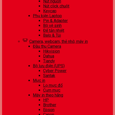
Nút nguồn
Nút click chuột
Keycap
Phụ kiện Laptop
Pin & Adapter
Bộ vệ sinh
Đế tản nhiệt
Balo & Túi
Camera, webcam, thẻ nhớ, máy in
Đầu thu Camera
Hikvision
Dahua
Tiandy
Bộ lưu điện (UPS)
Cyber Power
Santak
Mực in
Lọ mực đổ
Cụm mực
Máy in theo hãng
HP
Brother
Epson
Canon