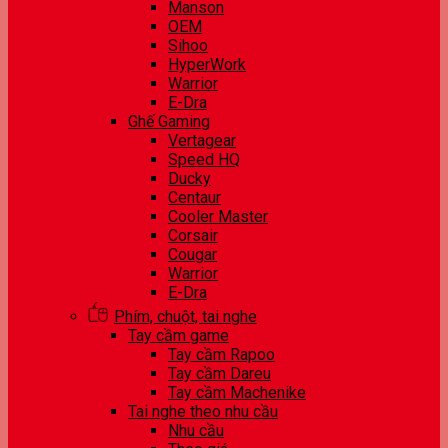
Manson
OEM
Sihoo
HyperWork
Warrior
E-Dra
Ghế Gaming
Vertagear
Speed HQ
Ducky
Centaur
Cooler Master
Corsair
Cougar
Warrior
E-Dra
Phím, chuột, tai nghe
Tay cầm game
Tay cầm Rapoo
Tay cầm Dareu
Tay cầm Machenike
Tai nghe theo nhu cầu
Nhu cầu