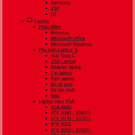
Samsung
VSP
LG
Laptop
Phần Mềm
Antivirus
Microsoft Office
Microsoft Windows
Phụ kiện Laptop ❯
Hub Type C
SSD Laptop
Adapter laptop
Pin laptop
Ram laptop
Bộ vệ sinh
Đế tản nhiệt
Balo
Laptop theo VGA
VGA AMD
RTX 3080 / 3080Ti
RTX 3070 / 3070Ti
RTX 3060
RTX 3050 / 3050Ti