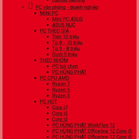
PC văn phòng - doanh nghiệp
MINI PC
Mini PC ASUS
ASUS NUC
PC THEO GIÁ
Trên 10 triệu
Từ 8 - 10 triệu
Từ 5 - 8 triệu
Dưới 5 triệu
THEO NHÓM
PC tuỳ chọn
PC HÙNG PHÁT
PC CPU AMD
Ryzen 7
Ryzen 5
Ryzen 3
PC HOT
Core i7
Core i5
Core i3
PC HÙNG PHÁT WorkFlex 12
PC HÙNG PHÁT Officeline 12 Core i5
PC HÙNG PHÁT Officeline 12 Core i3