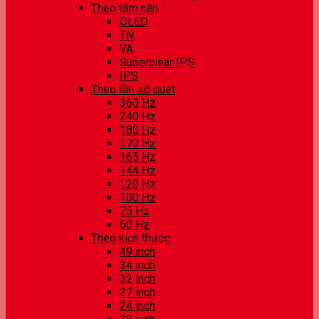
Theo tấm nền
OLED
TN
VA
Superclear IPS
IPS
Theo tần số quét
360 Hz
240 Hz
180 Hz
170 Hz
165 Hz
144 Hz
120 Hz
100 Hz
75 Hz
60 Hz
Theo kích thước
49 inch
34 inch
32 inch
27 inch
24 inch