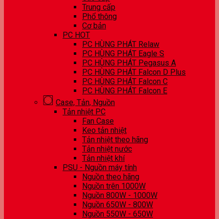
Trung cấp
Phổ thông
Cơ bản
PC HOT
PC HÙNG PHÁT Relaw
PC HÙNG PHÁT Eagle S
PC HÙNG PHÁT Pegasus A
PC HÙNG PHÁT Falcon D Plus
PC HÙNG PHÁT Falcon C
PC HÙNG PHÁT Falcon E
Case, Tản, Nguồn
Tản nhiệt PC
Fan Case
Keo tản nhiệt
Tản nhiệt theo hãng
Tản nhiệt nước
Tản nhiệt khí
PSU - Nguồn máy tính
Nguồn theo hãng
Nguồn trên 1000W
Nguồn 800W - 1000W
Nguồn 650W - 800W
Nguồn 550W - 650W