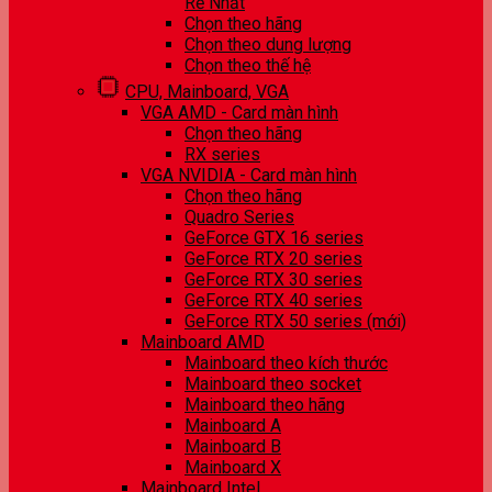
Rẻ Nhất
Chọn theo hãng
Chọn theo dung lượng
Chọn theo thế hệ
CPU, Mainboard, VGA
VGA AMD - Card màn hình
Chọn theo hãng
RX series
VGA NVIDIA - Card màn hình
Chọn theo hãng
Quadro Series
GeForce GTX 16 series
GeForce RTX 20 series
GeForce RTX 30 series
GeForce RTX 40 series
GeForce RTX 50 series (mới)
Mainboard AMD
Mainboard theo kích thước
Mainboard theo socket
Mainboard theo hãng
Mainboard A
Mainboard B
Mainboard X
Mainboard Intel