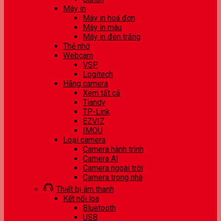
Máy in
Máy in hoá đơn
Máy in màu
Máy in đen trắng
Thẻ nhớ
Webcam
VSP
Logitech
Hãng camera
Xem tất cả
Tiandy
TP-Link
EZVIZ
IMOU
Loại camera
Camera hành trình
Camera AI
Camera ngoài trời
Camera trong nhà
Thiết bị âm thanh
Kết nối loa
Bluetooth
USB