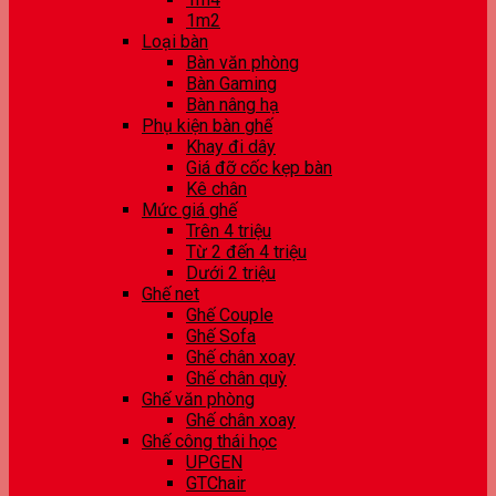
1m2
Loại bàn
Bàn văn phòng
Bàn Gaming
Bàn nâng hạ
Phụ kiện bàn ghế
Khay đi dây
Giá đỡ cốc kẹp bàn
Kê chân
Mức giá ghế
Trên 4 triệu
Từ 2 đến 4 triệu
Dưới 2 triệu
Ghế net
Ghế Couple
Ghế Sofa
Ghế chân xoay
Ghế chân quỳ
Ghế văn phòng
Ghế chân xoay
Ghế công thái học
UPGEN
GTChair