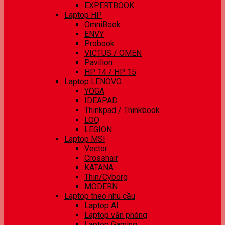
EXPERTBOOK
Laptop HP
OmniBook
ENVY
Probook
VICTUS / OMEN
Pavilion
HP 14 / HP 15
Laptop LENOVO
YOGA
IDEAPAD
Thinkpad / Thinkbook
LOQ
LEGION
Laptop MSI
Vector
Crosshair
KATANA
Thin/Cyborg
MODERN
Laptop theo nhu cầu
Laptop AI
Laptop văn phòng
Laptop Gaming