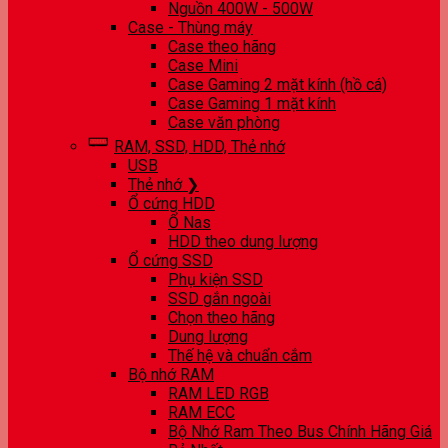
Nguồn 400W - 500W
Case - Thùng máy
Case theo hãng
Case Mini
Case Gaming 2 mặt kính (hồ cá)
Case Gaming 1 mặt kính
Case văn phòng
RAM, SSD, HDD, Thẻ nhớ
USB
Thẻ nhớ ❯
Ổ cứng HDD
Ổ Nas
HDD theo dung lượng
Ổ cứng SSD
Phụ kiện SSD
SSD gắn ngoài
Chọn theo hãng
Dung lượng
Thế hệ và chuẩn cắm
Bộ nhớ RAM
RAM LED RGB
RAM ECC
Bộ Nhớ Ram Theo Bus Chính Hãng Giá