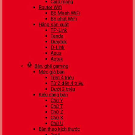
Card mạng
Router Wifi
Bộ Mesh WiFi
Bộ phát WiFi
Hãng sản xuất
TP-Link
Tenda
Draytek
D-Link
Asus
Aptek
Bàn, ghế gaming
Mức giá bàn
Trên 4 triệu
Từ 2 đến 4 triệu
Dưới 2 triệu
Kiểu dáng bàn
Chữ Y
Chữ T
Chữ Z
Chữ K
Chữ U
Bàn theo kích thước
1m4