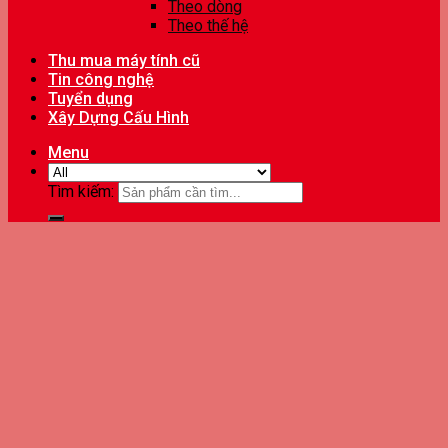
Theo dòng
Theo thế hệ
Thu mua máy tính cũ
Tin công nghệ
Tuyển dụng
Xây Dựng Cấu Hình
Menu
Tìm kiếm: