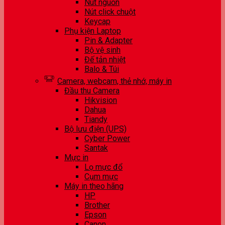
Nút nguồn
Nút click chuột
Keycap
Phụ kiện Laptop
Pin & Adapter
Bộ vệ sinh
Đế tản nhiệt
Balo & Túi
Camera, webcam, thẻ nhớ, máy in
Đầu thu Camera
Hikvision
Dahua
Tiandy
Bộ lưu điện (UPS)
Cyber Power
Santak
Mực in
Lọ mực đổ
Cụm mực
Máy in theo hãng
HP
Brother
Epson
Canon