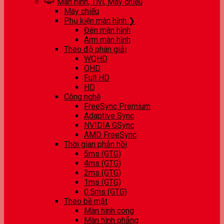
Màn hình, Tivi, Máy chiếu
Máy chiếu
Phụ kiện màn hình ❯
Đèn màn hình
Arm màn hình
Theo độ phân giải
WQHD
QHD
Full HD
HD
Công nghệ
FreeSync Premium
Adaptive Sync
NVIDIA GSync
AMD FreeSync
Thời gian phản hồi
5ms (GTG)
4ms (GTG)
2ms (GTG)
1ms (GTG)
0.5ms (GTG)
Theo bề mặt
Màn hình cong
Màn hình phẳng