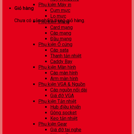
Phụ kiện Máy in
Giỏ hàng
Cụm mực
Lọ mực
Chưa có sản phẩm trong giỏ hàng.
Phụ kiện Mạng
Card mạng
Cáp mạng
Đầu mạng
Phụ kiện Ổ cứng
Cáp sata
Thanh tản nhiệt
Caddy Bay
Phụ kiện Màn hình
Cáp màn hình
Arm màn hình
Phụ kiện VGA & Nguồn
Cáp nguồn nối dài
Giá đỡ VGA
Phụ kiện Tản nhiệt
Hub điều khiển
Gông socket
Keo tản nhiệt
Phụ kiện Gear
Giá đỡ tai nghe