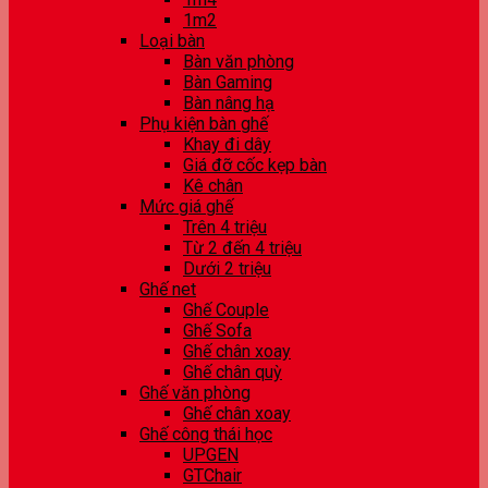
1m2
Loại bàn
Bàn văn phòng
Bàn Gaming
Bàn nâng hạ
Phụ kiện bàn ghế
Khay đi dây
Giá đỡ cốc kẹp bàn
Kê chân
Mức giá ghế
Trên 4 triệu
Từ 2 đến 4 triệu
Dưới 2 triệu
Ghế net
Ghế Couple
Ghế Sofa
Ghế chân xoay
Ghế chân quỳ
Ghế văn phòng
Ghế chân xoay
Ghế công thái học
UPGEN
GTChair