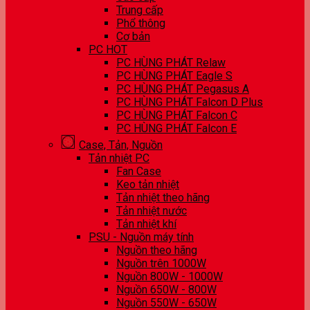
Trung cấp
Phổ thông
Cơ bản
PC HOT
PC HÙNG PHÁT Relaw
PC HÙNG PHÁT Eagle S
PC HÙNG PHÁT Pegasus A
PC HÙNG PHÁT Falcon D Plus
PC HÙNG PHÁT Falcon C
PC HÙNG PHÁT Falcon E
Case, Tản, Nguồn
Tản nhiệt PC
Fan Case
Keo tản nhiệt
Tản nhiệt theo hãng
Tản nhiệt nước
Tản nhiệt khí
PSU - Nguồn máy tính
Nguồn theo hãng
Nguồn trên 1000W
Nguồn 800W - 1000W
Nguồn 650W - 800W
Nguồn 550W - 650W