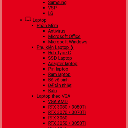
Samsung
VSP
LG
Laptop
Phần Mềm
Antivirus
Microsoft Office
Microsoft Windows
Phụ kiện Laptop ❯
Hub Type C
SSD Laptop
Adapter laptop
Pin laptop
Ram laptop
Bộ vệ sinh
Đế tản nhiệt
Balo
Laptop theo VGA
VGA AMD
RTX 3080 / 3080Ti
RTX 3070 / 3070Ti
RTX 3060
RTX 3050 / 3050Ti