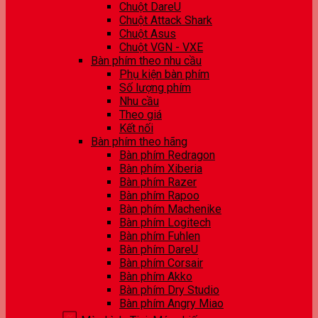
Chuột DareU
Chuột Attack Shark
Chuột Asus
Chuột VGN - VXE
Bàn phím theo nhu cầu
Phụ kiện bàn phím
Số lượng phím
Nhu cầu
Theo giá
Kết nối
Bàn phím theo hãng
Bàn phím Redragon
Bàn phím Xiberia
Bàn phím Razer
Bàn phím Rapoo
Bàn phím Machenike
Bàn phím Logitech
Bàn phím Fuhlen
Bàn phím DareU
Bàn phím Corsair
Bàn phím Akko
Bàn phím Dry Studio
Bàn phím Angry Miao