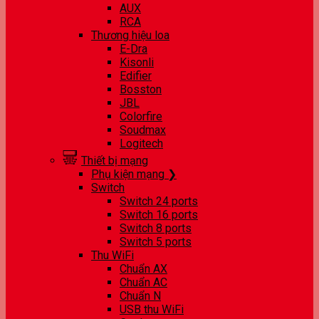
AUX
RCA
Thương hiệu loa
E-Dra
Kisonli
Edifier
Bosston
JBL
Colorfire
Soudmax
Logitech
Thiết bị mạng
Phụ kiện mạng ❯
Switch
Switch 24 ports
Switch 16 ports
Switch 8 ports
Switch 5 ports
Thu WiFi
Chuẩn AX
Chuẩn AC
Chuẩn N
USB thu WiFi