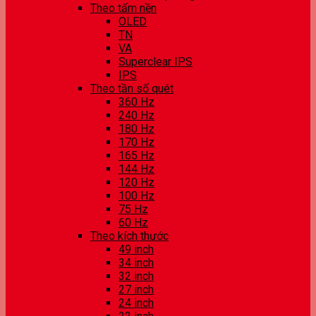
Theo tấm nền
OLED
TN
VA
Superclear IPS
IPS
Theo tần số quét
360 Hz
240 Hz
180 Hz
170 Hz
165 Hz
144 Hz
120 Hz
100 Hz
75 Hz
60 Hz
Theo kích thước
49 inch
34 inch
32 inch
27 inch
24 inch