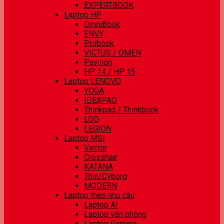
EXPERTBOOK
Laptop HP
OmniBook
ENVY
Probook
VICTUS / OMEN
Pavilion
HP 14 / HP 15
Laptop LENOVO
YOGA
IDEAPAD
Thinkpad / Thinkbook
LOQ
LEGION
Laptop MSI
Vector
Crosshair
KATANA
Thin/Cyborg
MODERN
Laptop theo nhu cầu
Laptop AI
Laptop văn phòng
Laptop Gaming