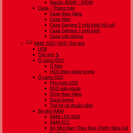
Nguồn 400W - 500W
Case - Thùng máy
Case theo hãng
Case Mini
Case Gaming 2 mặt kính (hồ cá)
Case Gaming 1 mặt kính
Case văn phòng
RAM, SSD, HDD, Thẻ nhớ
USB
Thẻ nhớ ❯
Ổ cứng HDD
Ổ Nas
HDD theo dung lượng
Ổ cứng SSD
Phụ kiện SSD
SSD gắn ngoài
Chọn theo hãng
Dung lượng
Thế hệ và chuẩn cắm
Bộ nhớ RAM
RAM LED RGB
RAM ECC
Bộ Nhớ Ram Theo Bus Chính Hãng Giá