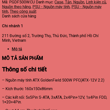
Mã:
P.GDF.500W.CU
Danh mục:
Case, Tản, Nguồn
,
Linh kiện cũ
,
Nguồn theo hãng
,
PSU - Nguồn máy tính
,
PSU - Nguồn máy
tính
,
Theo công suất
Danh sách cửa hàng
Chi nhánh 1
211 Đường số 2, Trường Thọ, Thủ Đức, Thành phố Hồ Chí
Minh, Vietnam
Mô tả
MÔ TẢ SẢN PHẨM
Thông số chi tiết
– Nguồn máy tính ATX GoldenField 500W PFC(ATX-12V 2.2)
– Kích thước 160x150x86mm
– Các kết nối: 5x5Pin S-ATA, 3xATA, 2x4Pin+12V, 1x4Pin FDD,
1×20+4Pin.