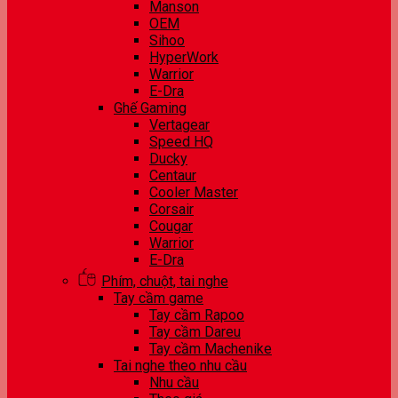
Manson
OEM
Sihoo
HyperWork
Warrior
E-Dra
Ghế Gaming
Vertagear
Speed HQ
Ducky
Centaur
Cooler Master
Corsair
Cougar
Warrior
E-Dra
Phím, chuột, tai nghe
Tay cầm game
Tay cầm Rapoo
Tay cầm Dareu
Tay cầm Machenike
Tai nghe theo nhu cầu
Nhu cầu