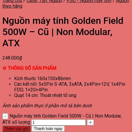
Trang chủ
/
Case, Tản, Nguồn
/
PSU - Nguồn máy tính
/
Nguồn
theo hãng
Nguồn máy tính Golden Field
500W – Cũ | Non Modular,
ATX
248.000
₫
⚙
THÔNG SỐ SẢN PHẨM
Kích thước 160x150x86mm
Các kết nối: 5x5Pin S-ATA, 3xATA, 2x4Pin+12V, 1x4Pin
FDD, 1×20+4Pin.
Quạt 14 cm. Thoát nhiệt tổ ong
Ảnh sản phẩm thực ở phần mô tả bên dưới
Nguồn máy tính Golden Field 500W - Cũ | Non Modular,
ATX số lượng
Thêm vào giỏ
Thanh toán ngay