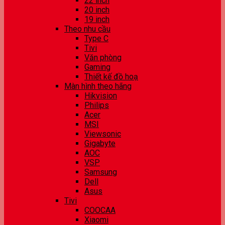
22 inch
20 inch
19 inch
Theo nhu cầu
Type C
Tivi
Văn phòng
Gaming
Thiết kế đồ hoạ
Màn hình theo hãng
Hikvision
Philips
Acer
MSI
Viewsonic
Gigabyte
AOC
VSP
Samsung
Dell
Asus
Tivi
COOCAA
Xiaomi