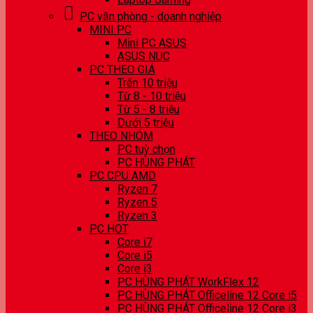
PC văn phòng - doanh nghiệp
MINI PC
Mini PC ASUS
ASUS NUC
PC THEO GIÁ
Trên 10 triệu
Từ 8 - 10 triệu
Từ 5 - 8 triệu
Dưới 5 triệu
THEO NHÓM
PC tuỳ chọn
PC HÙNG PHÁT
PC CPU AMD
Ryzen 7
Ryzen 5
Ryzen 3
PC HOT
Core i7
Core i5
Core i3
PC HÙNG PHÁT WorkFlex 12
PC HÙNG PHÁT Officeline 12 Core i5
PC HÙNG PHÁT Officeline 12 Core i3