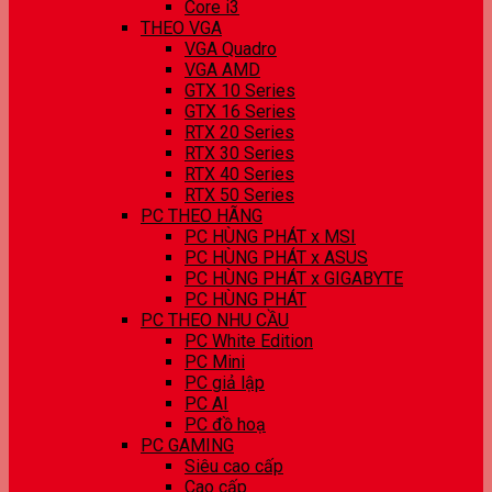
Core i3
THEO VGA
VGA Quadro
VGA AMD
GTX 10 Series
GTX 16 Series
RTX 20 Series
RTX 30 Series
RTX 40 Series
RTX 50 Series
PC THEO HÃNG
PC HÙNG PHÁT x MSI
PC HÙNG PHÁT x ASUS
PC HÙNG PHÁT x GIGABYTE
PC HÙNG PHÁT
PC THEO NHU CẦU
PC White Edition
PC Mini
PC giả lập
PC AI
PC đồ hoạ
PC GAMING
Siêu cao cấp
Cao cấp