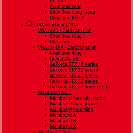
Rẻ Nhất
Chọn theo hãng
Chọn theo dung lượng
Chọn theo thế hệ
CPU, Mainboard, VGA
VGA AMD - Card màn hình
Chọn theo hãng
RX series
VGA NVIDIA - Card màn hình
Chọn theo hãng
Quadro Series
GeForce GTX 16 series
GeForce RTX 20 series
GeForce RTX 30 series
GeForce RTX 40 series
GeForce RTX 50 series (mới)
Mainboard AMD
Mainboard theo kích thước
Mainboard theo socket
Mainboard theo hãng
Mainboard A
Mainboard B
Mainboard X
Mainboard Intel