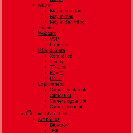
Máy in
Máy in hoá đơn
Máy in màu
Máy in đen trắng
Thẻ nhớ
Webcam
VSP
Logitech
Hãng camera
Xem tất cả
Tiandy
TP-Link
EZVIZ
IMOU
Loại camera
Camera hành trình
Camera AI
Camera ngoài trời
Camera trong nhà
Thiết bị âm thanh
Kết nối loa
Bluetooth
USB