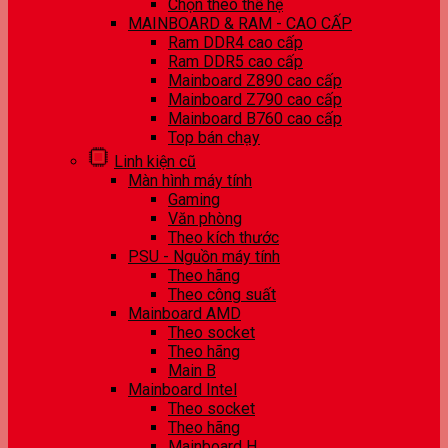
Chọn theo thế hệ
MAINBOARD & RAM - CAO CẤP
Ram DDR4 cao cấp
Ram DDR5 cao cấp
Mainboard Z890 cao cấp
Mainboard Z790 cao cấp
Mainboard B760 cao cấp
Top bán chạy
Linh kiện cũ
Màn hình máy tính
Gaming
Văn phòng
Theo kích thước
PSU - Nguồn máy tính
Theo hãng
Theo công suất
Mainboard AMD
Theo socket
Theo hãng
Main B
Mainboard Intel
Theo socket
Theo hãng
Mainboard H