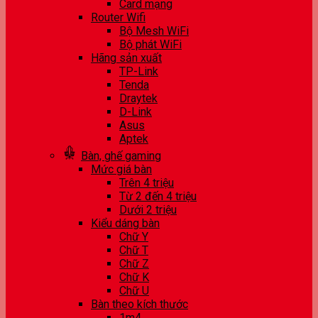
Card mạng
Router Wifi
Bộ Mesh WiFi
Bộ phát WiFi
Hãng sản xuất
TP-Link
Tenda
Draytek
D-Link
Asus
Aptek
Bàn, ghế gaming
Mức giá bàn
Trên 4 triệu
Từ 2 đến 4 triệu
Dưới 2 triệu
Kiểu dáng bàn
Chữ Y
Chữ T
Chữ Z
Chữ K
Chữ U
Bàn theo kích thước
1m4