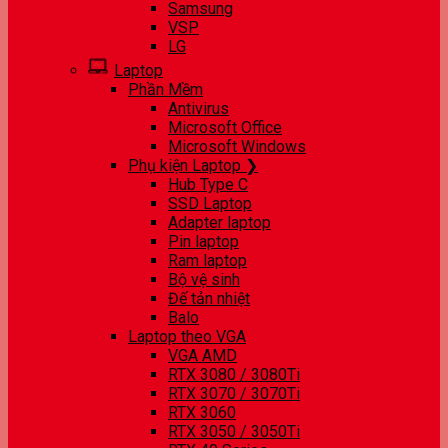
Samsung
VSP
LG
Laptop
Phần Mềm
Antivirus
Microsoft Office
Microsoft Windows
Phụ kiện Laptop ❯
Hub Type C
SSD Laptop
Adapter laptop
Pin laptop
Ram laptop
Bộ vệ sinh
Đế tản nhiệt
Balo
Laptop theo VGA
VGA AMD
RTX 3080 / 3080Ti
RTX 3070 / 3070Ti
RTX 3060
RTX 3050 / 3050Ti