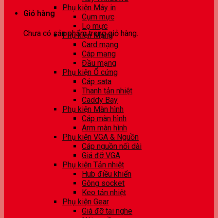
Phụ kiện Máy in
Giỏ hàng
Cụm mực
Lọ mực
Chưa có sản phẩm trong giỏ hàng.
Phụ kiện Mạng
Card mạng
Cáp mạng
Đầu mạng
Phụ kiện Ổ cứng
Cáp sata
Thanh tản nhiệt
Caddy Bay
Phụ kiện Màn hình
Cáp màn hình
Arm màn hình
Phụ kiện VGA & Nguồn
Cáp nguồn nối dài
Giá đỡ VGA
Phụ kiện Tản nhiệt
Hub điều khiển
Gông socket
Keo tản nhiệt
Phụ kiện Gear
Giá đỡ tai nghe