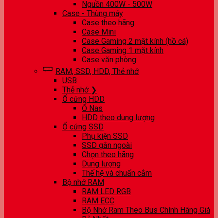
Nguồn 400W - 500W
Case - Thùng máy
Case theo hãng
Case Mini
Case Gaming 2 mặt kính (hồ cá)
Case Gaming 1 mặt kính
Case văn phòng
RAM, SSD, HDD, Thẻ nhớ
USB
Thẻ nhớ ❯
Ổ cứng HDD
Ổ Nas
HDD theo dung lượng
Ổ cứng SSD
Phụ kiện SSD
SSD gắn ngoài
Chọn theo hãng
Dung lượng
Thế hệ và chuẩn cắm
Bộ nhớ RAM
RAM LED RGB
RAM ECC
Bộ Nhớ Ram Theo Bus Chính Hãng Giá