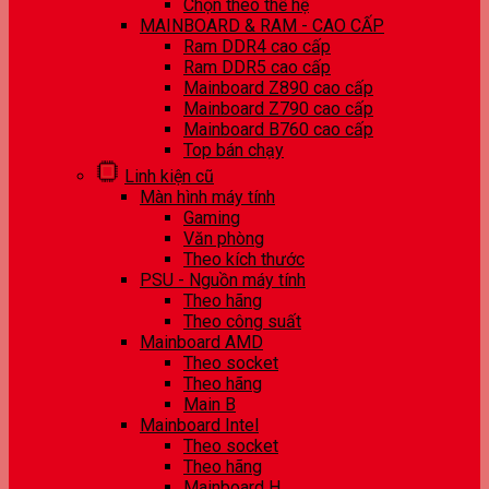
Chọn theo thế hệ
MAINBOARD & RAM - CAO CẤP
Ram DDR4 cao cấp
Ram DDR5 cao cấp
Mainboard Z890 cao cấp
Mainboard Z790 cao cấp
Mainboard B760 cao cấp
Top bán chạy
Linh kiện cũ
Màn hình máy tính
Gaming
Văn phòng
Theo kích thước
PSU - Nguồn máy tính
Theo hãng
Theo công suất
Mainboard AMD
Theo socket
Theo hãng
Main B
Mainboard Intel
Theo socket
Theo hãng
Mainboard H