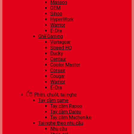
Manson
OEM
Sihoo
HyperWork
Warrior
E-Dra
Ghế Gaming
Vertagear
Speed HQ
Ducky
Centaur
Cooler Master
Corsair
Cougar
Warrior
E-Dra
Phím, chuột, tai nghe
Tay cầm game
Tay cầm Rapoo
Tay cầm Dareu
Tay cầm Machenike
Tai nghe theo nhu cầu
Nhu cầu