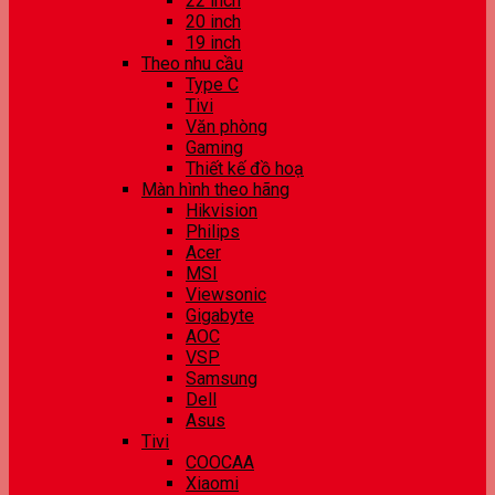
22 inch
20 inch
19 inch
Theo nhu cầu
Type C
Tivi
Văn phòng
Gaming
Thiết kế đồ hoạ
Màn hình theo hãng
Hikvision
Philips
Acer
MSI
Viewsonic
Gigabyte
AOC
VSP
Samsung
Dell
Asus
Tivi
COOCAA
Xiaomi