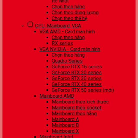
Rẻ Nhất
Chọn theo hãng
Chọn theo dung lượng
Chọn theo thế hệ
CPU, Mainboard, VGA
VGA AMD - Card màn hình
Chọn theo hãng
RX series
VGA NVIDIA - Card màn hình
Chọn theo hãng
Quadro Series
GeForce GTX 16 series
GeForce RTX 20 series
GeForce RTX 30 series
GeForce RTX 40 series
GeForce RTX 50 series (mới)
Mainboard AMD
Mainboard theo kích thước
Mainboard theo socket
Mainboard theo hãng
Mainboard A
Mainboard B
Mainboard X
Mainboard Intel