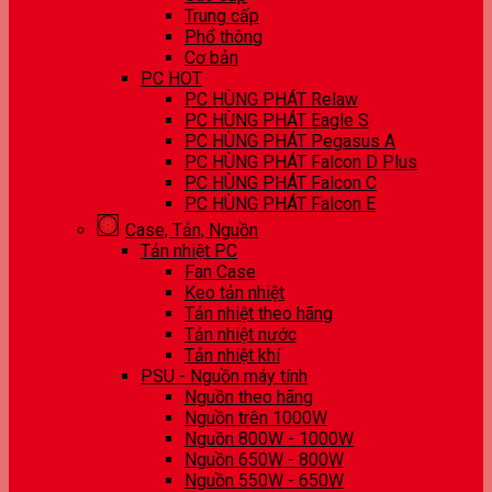
Trung cấp
Phổ thông
Cơ bản
PC HOT
PC HÙNG PHÁT Relaw
PC HÙNG PHÁT Eagle S
PC HÙNG PHÁT Pegasus A
PC HÙNG PHÁT Falcon D Plus
PC HÙNG PHÁT Falcon C
PC HÙNG PHÁT Falcon E
Case, Tản, Nguồn
Tản nhiệt PC
Fan Case
Keo tản nhiệt
Tản nhiệt theo hãng
Tản nhiệt nước
Tản nhiệt khí
PSU - Nguồn máy tính
Nguồn theo hãng
Nguồn trên 1000W
Nguồn 800W - 1000W
Nguồn 650W - 800W
Nguồn 550W - 650W