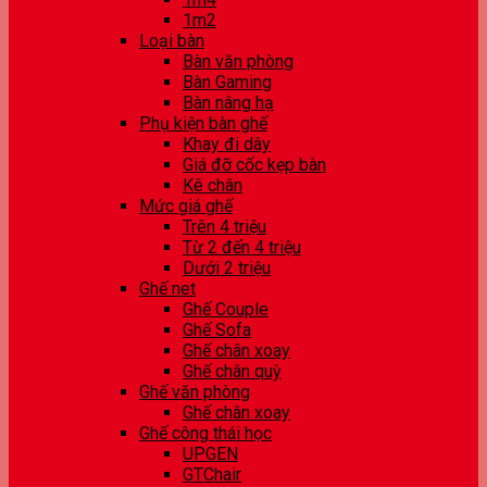
1m2
Loại bàn
Bàn văn phòng
Bàn Gaming
Bàn nâng hạ
Phụ kiện bàn ghế
Khay đi dây
Giá đỡ cốc kẹp bàn
Kê chân
Mức giá ghế
Trên 4 triệu
Từ 2 đến 4 triệu
Dưới 2 triệu
Ghế net
Ghế Couple
Ghế Sofa
Ghế chân xoay
Ghế chân quỳ
Ghế văn phòng
Ghế chân xoay
Ghế công thái học
UPGEN
GTChair