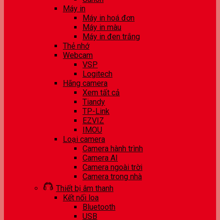
Máy in
Máy in hoá đơn
Máy in màu
Máy in đen trắng
Thẻ nhớ
Webcam
VSP
Logitech
Hãng camera
Xem tất cả
Tiandy
TP-Link
EZVIZ
IMOU
Loại camera
Camera hành trình
Camera AI
Camera ngoài trời
Camera trong nhà
Thiết bị âm thanh
Kết nối loa
Bluetooth
USB