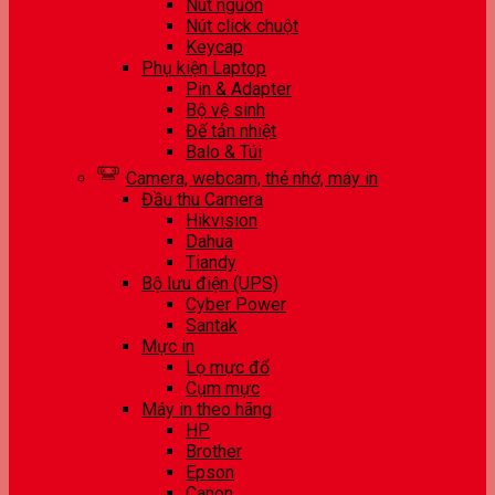
Nút nguồn
Nút click chuột
Keycap
Phụ kiện Laptop
Pin & Adapter
Bộ vệ sinh
Đế tản nhiệt
Balo & Túi
Camera, webcam, thẻ nhớ, máy in
Đầu thu Camera
Hikvision
Dahua
Tiandy
Bộ lưu điện (UPS)
Cyber Power
Santak
Mực in
Lọ mực đổ
Cụm mực
Máy in theo hãng
HP
Brother
Epson
Canon