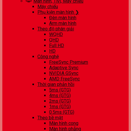
Màn hình, Tivi, Máy chiếu
Máy chiếu
Phụ kiện màn hình ❯
Đèn màn hình
Arm màn hình
Theo độ phân giải
WQHD
QHD
Full HD
HD
Công nghệ
FreeSync Premium
Adaptive Sync
NVIDIA GSync
AMD FreeSync
Thời gian phản hồi
5ms (GTG)
4ms (GTG)
2ms (GTG)
1ms (GTG)
0.5ms (GTG)
Theo bề mặt
Màn hình cong
Màn hình phẳng