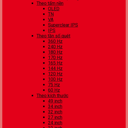
Theo tấm nền
OLED
TN
VA
Superclear IPS
IPS
Theo tần số quét
360 Hz
240 Hz
180 Hz
170 Hz
165 Hz
144 Hz
120 Hz
100 Hz
75 Hz
60 Hz
Theo kích thước
49 inch
34 inch
32 inch
27 inch
24 inch