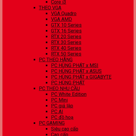
Core i3
THEO VGA
VGA Quadro
VGA AMD
GTX 10 Series
GTX 16 Series
RTX 20 Series
RTX 30 Series
RTX 40 Series
RTX 50 Series
PC THEO HÃNG
PC HÙNG PHÁT x MSI
PC HÙNG PHÁT x ASUS
PC HÙNG PHÁT x GIGABYTE
PC HÙNG PHÁT
PC THEO NHU CẦU
PC White Edition
PC Mini
PC giả lập
PC AI
PC đồ hoạ
PC GAMING
Siêu cao cấp
Cao cấp