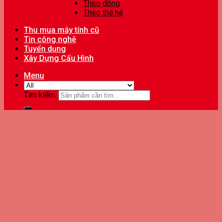
Theo dòng
Theo thế hệ
Thu mua máy tính cũ
Tin công nghệ
Tuyển dụng
Xây Dựng Cấu Hình
Menu
Tìm kiếm: