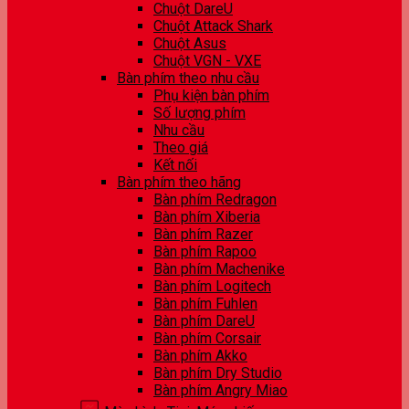
Chuột DareU
Chuột Attack Shark
Chuột Asus
Chuột VGN - VXE
Bàn phím theo nhu cầu
Phụ kiện bàn phím
Số lượng phím
Nhu cầu
Theo giá
Kết nối
Bàn phím theo hãng
Bàn phím Redragon
Bàn phím Xiberia
Bàn phím Razer
Bàn phím Rapoo
Bàn phím Machenike
Bàn phím Logitech
Bàn phím Fuhlen
Bàn phím DareU
Bàn phím Corsair
Bàn phím Akko
Bàn phím Dry Studio
Bàn phím Angry Miao