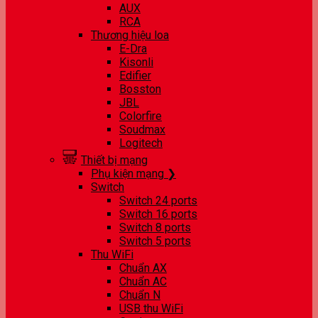
AUX
RCA
Thương hiệu loa
E-Dra
Kisonli
Edifier
Bosston
JBL
Colorfire
Soudmax
Logitech
Thiết bị mạng
Phụ kiện mạng ❯
Switch
Switch 24 ports
Switch 16 ports
Switch 8 ports
Switch 5 ports
Thu WiFi
Chuẩn AX
Chuẩn AC
Chuẩn N
USB thu WiFi