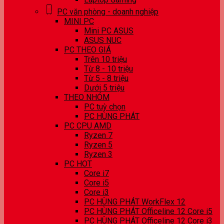
PC văn phòng - doanh nghiệp
MINI PC
Mini PC ASUS
ASUS NUC
PC THEO GIÁ
Trên 10 triệu
Từ 8 - 10 triệu
Từ 5 - 8 triệu
Dưới 5 triệu
THEO NHÓM
PC tuỳ chọn
PC HÙNG PHÁT
PC CPU AMD
Ryzen 7
Ryzen 5
Ryzen 3
PC HOT
Core i7
Core i5
Core i3
PC HÙNG PHÁT WorkFlex 12
PC HÙNG PHÁT Officeline 12 Core i5
PC HÙNG PHÁT Officeline 12 Core i3