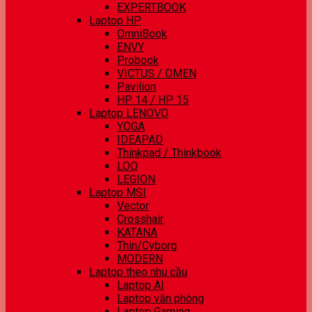
EXPERTBOOK
Laptop HP
OmniBook
ENVY
Probook
VICTUS / OMEN
Pavilion
HP 14 / HP 15
Laptop LENOVO
YOGA
IDEAPAD
Thinkpad / Thinkbook
LOQ
LEGION
Laptop MSI
Vector
Crosshair
KATANA
Thin/Cyborg
MODERN
Laptop theo nhu cầu
Laptop AI
Laptop văn phòng
Laptop Gaming