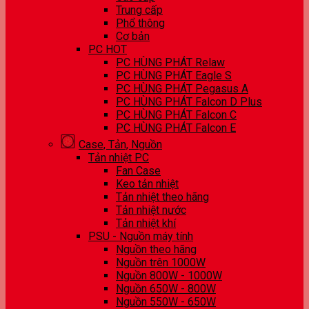
Trung cấp
Phổ thông
Cơ bản
PC HOT
PC HÙNG PHÁT Relaw
PC HÙNG PHÁT Eagle S
PC HÙNG PHÁT Pegasus A
PC HÙNG PHÁT Falcon D Plus
PC HÙNG PHÁT Falcon C
PC HÙNG PHÁT Falcon E
Case, Tản, Nguồn
Tản nhiệt PC
Fan Case
Keo tản nhiệt
Tản nhiệt theo hãng
Tản nhiệt nước
Tản nhiệt khí
PSU - Nguồn máy tính
Nguồn theo hãng
Nguồn trên 1000W
Nguồn 800W - 1000W
Nguồn 650W - 800W
Nguồn 550W - 650W