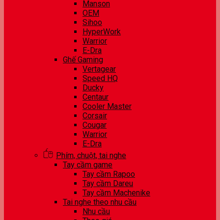
Manson
OEM
Sihoo
HyperWork
Warrior
E-Dra
Ghế Gaming
Vertagear
Speed HQ
Ducky
Centaur
Cooler Master
Corsair
Cougar
Warrior
E-Dra
Phím, chuột, tai nghe
Tay cầm game
Tay cầm Rapoo
Tay cầm Dareu
Tay cầm Machenike
Tai nghe theo nhu cầu
Nhu cầu