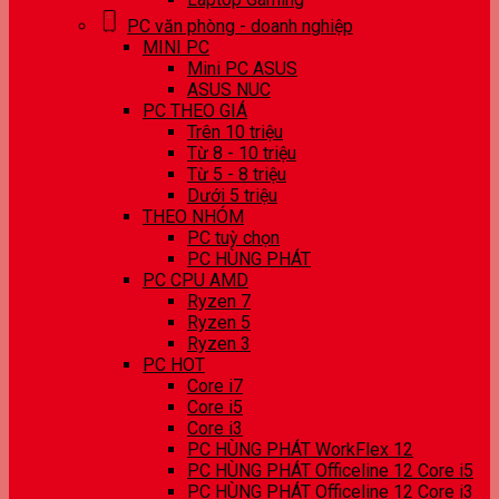
PC văn phòng - doanh nghiệp
MINI PC
Mini PC ASUS
ASUS NUC
PC THEO GIÁ
Trên 10 triệu
Từ 8 - 10 triệu
Từ 5 - 8 triệu
Dưới 5 triệu
THEO NHÓM
PC tuỳ chọn
PC HÙNG PHÁT
PC CPU AMD
Ryzen 7
Ryzen 5
Ryzen 3
PC HOT
Core i7
Core i5
Core i3
PC HÙNG PHÁT WorkFlex 12
PC HÙNG PHÁT Officeline 12 Core i5
PC HÙNG PHÁT Officeline 12 Core i3