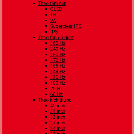
Theo tấm nền
OLED
TN
VA
Superclear IPS
IPS
Theo tần số quét
360 Hz
240 Hz
180 Hz
170 Hz
165 Hz
144 Hz
120 Hz
100 Hz
75 Hz
60 Hz
Theo kích thước
49 inch
34 inch
32 inch
27 inch
24 inch