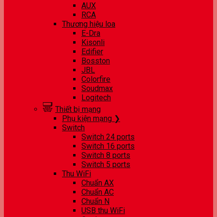
AUX
RCA
Thương hiệu loa
E-Dra
Kisonli
Edifier
Bosston
JBL
Colorfire
Soudmax
Logitech
Thiết bị mạng
Phụ kiện mạng ❯
Switch
Switch 24 ports
Switch 16 ports
Switch 8 ports
Switch 5 ports
Thu WiFi
Chuẩn AX
Chuẩn AC
Chuẩn N
USB thu WiFi