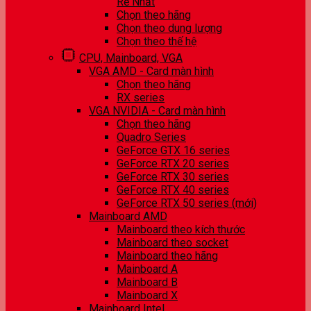
Rẻ Nhất
Chọn theo hãng
Chọn theo dung lượng
Chọn theo thế hệ
CPU, Mainboard, VGA
VGA AMD - Card màn hình
Chọn theo hãng
RX series
VGA NVIDIA - Card màn hình
Chọn theo hãng
Quadro Series
GeForce GTX 16 series
GeForce RTX 20 series
GeForce RTX 30 series
GeForce RTX 40 series
GeForce RTX 50 series (mới)
Mainboard AMD
Mainboard theo kích thước
Mainboard theo socket
Mainboard theo hãng
Mainboard A
Mainboard B
Mainboard X
Mainboard Intel