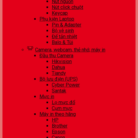
Nút nguồn
Nút click chuột
Keycap
Phụ kiện Laptop
Pin & Adapter
Bộ vệ sinh
Đế tản nhiệt
Balo & Túi
Camera, webcam, thẻ nhớ, máy in
Đầu thu Camera
Hikvision
Dahua
Tiandy
Bộ lưu điện (UPS)
Cyber Power
Santak
Mực in
Lọ mực đổ
Cụm mực
Máy in theo hãng
HP
Brother
Epson
Canon