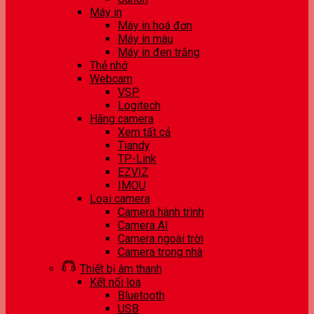
Máy in
Máy in hoá đơn
Máy in màu
Máy in đen trắng
Thẻ nhớ
Webcam
VSP
Logitech
Hãng camera
Xem tất cả
Tiandy
TP-Link
EZVIZ
IMOU
Loại camera
Camera hành trình
Camera AI
Camera ngoài trời
Camera trong nhà
Thiết bị âm thanh
Kết nối loa
Bluetooth
USB