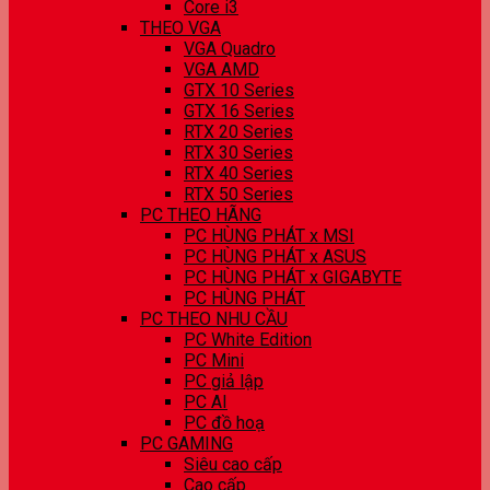
Core i3
THEO VGA
VGA Quadro
VGA AMD
GTX 10 Series
GTX 16 Series
RTX 20 Series
RTX 30 Series
RTX 40 Series
RTX 50 Series
PC THEO HÃNG
PC HÙNG PHÁT x MSI
PC HÙNG PHÁT x ASUS
PC HÙNG PHÁT x GIGABYTE
PC HÙNG PHÁT
PC THEO NHU CẦU
PC White Edition
PC Mini
PC giả lập
PC AI
PC đồ hoạ
PC GAMING
Siêu cao cấp
Cao cấp