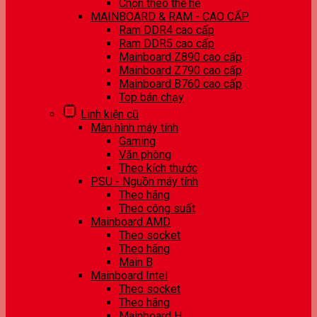
Chọn theo thế hệ
MAINBOARD & RAM - CAO CẤP
Ram DDR4 cao cấp
Ram DDR5 cao cấp
Mainboard Z890 cao cấp
Mainboard Z790 cao cấp
Mainboard B760 cao cấp
Top bán chạy
Linh kiện cũ
Màn hình máy tính
Gaming
Văn phòng
Theo kích thước
PSU - Nguồn máy tính
Theo hãng
Theo công suất
Mainboard AMD
Theo socket
Theo hãng
Main B
Mainboard Intel
Theo socket
Theo hãng
Mainboard H