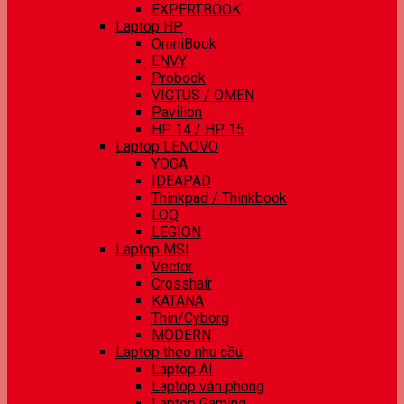
EXPERTBOOK
Laptop HP
OmniBook
ENVY
Probook
VICTUS / OMEN
Pavilion
HP 14 / HP 15
Laptop LENOVO
YOGA
IDEAPAD
Thinkpad / Thinkbook
LOQ
LEGION
Laptop MSI
Vector
Crosshair
KATANA
Thin/Cyborg
MODERN
Laptop theo nhu cầu
Laptop AI
Laptop văn phòng
Laptop Gaming