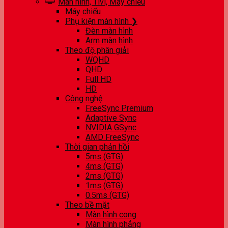
Màn hình, Tivi, Máy chiếu
Máy chiếu
Phụ kiện màn hình ❯
Đèn màn hình
Arm màn hình
Theo độ phân giải
WQHD
QHD
Full HD
HD
Công nghệ
FreeSync Premium
Adaptive Sync
NVIDIA GSync
AMD FreeSync
Thời gian phản hồi
5ms (GTG)
4ms (GTG)
2ms (GTG)
1ms (GTG)
0.5ms (GTG)
Theo bề mặt
Màn hình cong
Màn hình phẳng