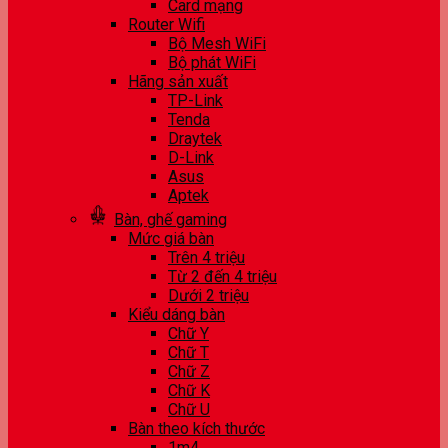
Card mạng
Router Wifi
Bộ Mesh WiFi
Bộ phát WiFi
Hãng sản xuất
TP-Link
Tenda
Draytek
D-Link
Asus
Aptek
Bàn, ghế gaming
Mức giá bàn
Trên 4 triệu
Từ 2 đến 4 triệu
Dưới 2 triệu
Kiểu dáng bàn
Chữ Y
Chữ T
Chữ Z
Chữ K
Chữ U
Bàn theo kích thước
1m4