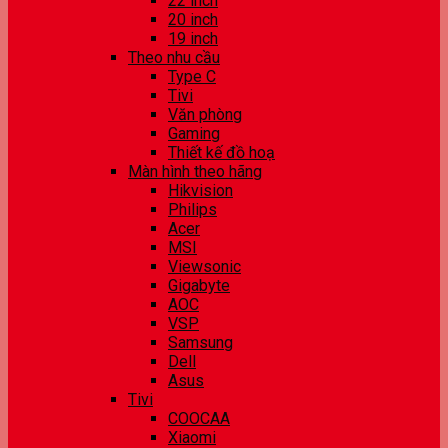
22 inch
20 inch
19 inch
Theo nhu cầu
Type C
Tivi
Văn phòng
Gaming
Thiết kế đồ hoạ
Màn hình theo hãng
Hikvision
Philips
Acer
MSI
Viewsonic
Gigabyte
AOC
VSP
Samsung
Dell
Asus
Tivi
COOCAA
Xiaomi