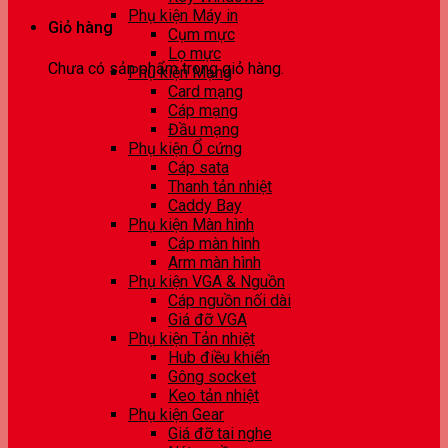
Phụ kiện Máy in
Giỏ hàng
Cụm mực
Lọ mực
Chưa có sản phẩm trong giỏ hàng.
Phụ kiện Mạng
Card mạng
Cáp mạng
Đầu mạng
Phụ kiện Ổ cứng
Cáp sata
Thanh tản nhiệt
Caddy Bay
Phụ kiện Màn hình
Cáp màn hình
Arm màn hình
Phụ kiện VGA & Nguồn
Cáp nguồn nối dài
Giá đỡ VGA
Phụ kiện Tản nhiệt
Hub điều khiển
Gông socket
Keo tản nhiệt
Phụ kiện Gear
Giá đỡ tai nghe