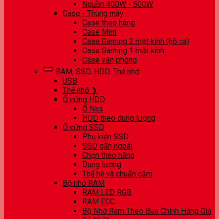
Nguồn 400W - 500W
Case - Thùng máy
Case theo hãng
Case Mini
Case Gaming 2 mặt kính (hồ cá)
Case Gaming 1 mặt kính
Case văn phòng
RAM, SSD, HDD, Thẻ nhớ
USB
Thẻ nhớ ❯
Ổ cứng HDD
Ổ Nas
HDD theo dung lượng
Ổ cứng SSD
Phụ kiện SSD
SSD gắn ngoài
Chọn theo hãng
Dung lượng
Thế hệ và chuẩn cắm
Bộ nhớ RAM
RAM LED RGB
RAM ECC
Bộ Nhớ Ram Theo Bus Chính Hãng Giá