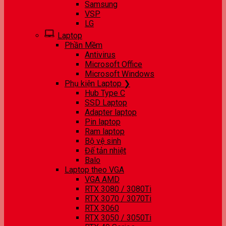
Samsung
VSP
LG
Laptop
Phần Mềm
Antivirus
Microsoft Office
Microsoft Windows
Phụ kiện Laptop ❯
Hub Type C
SSD Laptop
Adapter laptop
Pin laptop
Ram laptop
Bộ vệ sinh
Đế tản nhiệt
Balo
Laptop theo VGA
VGA AMD
RTX 3080 / 3080Ti
RTX 3070 / 3070Ti
RTX 3060
RTX 3050 / 3050Ti