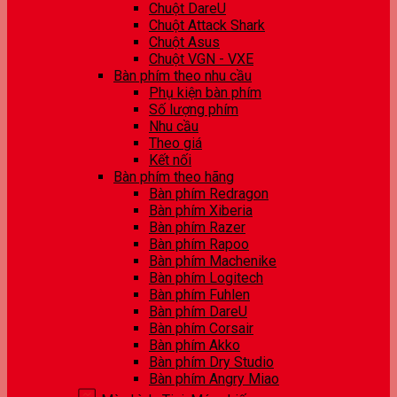
Chuột DareU
Chuột Attack Shark
Chuột Asus
Chuột VGN - VXE
Bàn phím theo nhu cầu
Phụ kiện bàn phím
Số lượng phím
Nhu cầu
Theo giá
Kết nối
Bàn phím theo hãng
Bàn phím Redragon
Bàn phím Xiberia
Bàn phím Razer
Bàn phím Rapoo
Bàn phím Machenike
Bàn phím Logitech
Bàn phím Fuhlen
Bàn phím DareU
Bàn phím Corsair
Bàn phím Akko
Bàn phím Dry Studio
Bàn phím Angry Miao