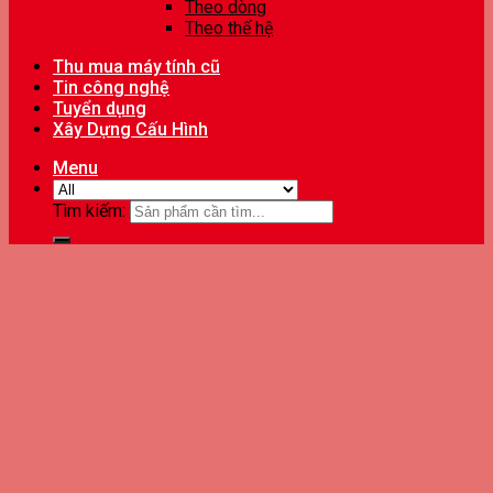
Theo dòng
Theo thế hệ
Thu mua máy tính cũ
Tin công nghệ
Tuyển dụng
Xây Dựng Cấu Hình
Menu
Tìm kiếm: