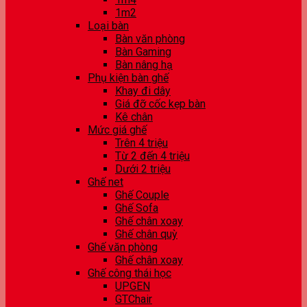
1m2
Loại bàn
Bàn văn phòng
Bàn Gaming
Bàn nâng hạ
Phụ kiện bàn ghế
Khay đi dây
Giá đỡ cốc kẹp bàn
Kê chân
Mức giá ghế
Trên 4 triệu
Từ 2 đến 4 triệu
Dưới 2 triệu
Ghế net
Ghế Couple
Ghế Sofa
Ghế chân xoay
Ghế chân quỳ
Ghế văn phòng
Ghế chân xoay
Ghế công thái học
UPGEN
GTChair