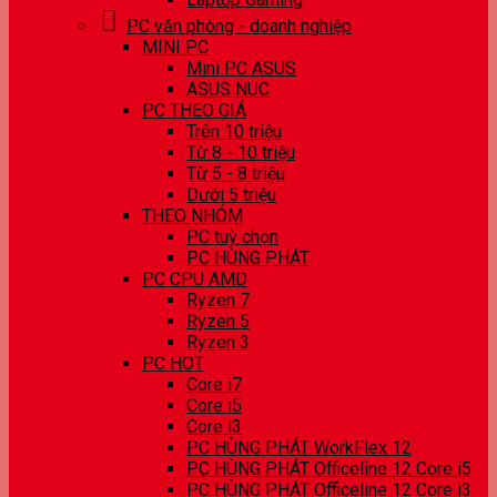
PC văn phòng - doanh nghiệp
MINI PC
Mini PC ASUS
ASUS NUC
PC THEO GIÁ
Trên 10 triệu
Từ 8 - 10 triệu
Từ 5 - 8 triệu
Dưới 5 triệu
THEO NHÓM
PC tuỳ chọn
PC HÙNG PHÁT
PC CPU AMD
Ryzen 7
Ryzen 5
Ryzen 3
PC HOT
Core i7
Core i5
Core i3
PC HÙNG PHÁT WorkFlex 12
PC HÙNG PHÁT Officeline 12 Core i5
PC HÙNG PHÁT Officeline 12 Core i3