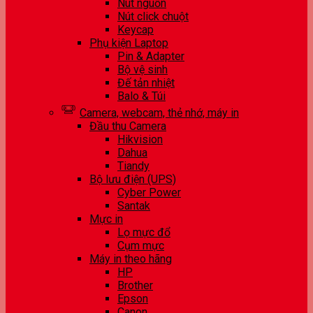
Nút nguồn
Nút click chuột
Keycap
Phụ kiện Laptop
Pin & Adapter
Bộ vệ sinh
Đế tản nhiệt
Balo & Túi
Camera, webcam, thẻ nhớ, máy in
Đầu thu Camera
Hikvision
Dahua
Tiandy
Bộ lưu điện (UPS)
Cyber Power
Santak
Mực in
Lọ mực đổ
Cụm mực
Máy in theo hãng
HP
Brother
Epson
Canon