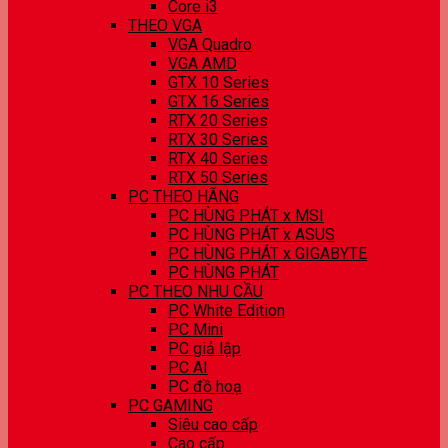
Core i3
THEO VGA
VGA Quadro
VGA AMD
GTX 10 Series
GTX 16 Series
RTX 20 Series
RTX 30 Series
RTX 40 Series
RTX 50 Series
PC THEO HÃNG
PC HÙNG PHÁT x MSI
PC HÙNG PHÁT x ASUS
PC HÙNG PHÁT x GIGABYTE
PC HÙNG PHÁT
PC THEO NHU CẦU
PC White Edition
PC Mini
PC giả lập
PC AI
PC đồ hoạ
PC GAMING
Siêu cao cấp
Cao cấp