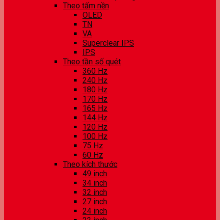
Theo tấm nền
OLED
TN
VA
Superclear IPS
IPS
Theo tần số quét
360 Hz
240 Hz
180 Hz
170 Hz
165 Hz
144 Hz
120 Hz
100 Hz
75 Hz
60 Hz
Theo kích thước
49 inch
34 inch
32 inch
27 inch
24 inch