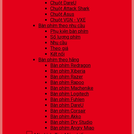
Chuột DareU
Chuột Attack Shark
Chuột Asus
Chuột VGN - VXE
Bàn phím theo nhu cầu
Phụ kiện bàn phím
Số lượng phím
Nhu cầu
Theo giá
Kết nối
Bàn phím theo hãng
Bàn phím Redragon
Bàn phím Xiberia
Bàn phím Razer
Bàn phím Rapoo
Bàn phím Machenike
Bàn phím Logitech
Bàn phím Fuhlen
Bàn phím DareU
Bàn phím Corsair
Bàn phím Akko
Bàn phím Dry Studio
Bàn phím Angry Miao