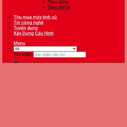
Theo dòng
Theo thế hệ
Thu mua máy tính cũ
Tin công nghệ
Tuyển dụng
Xây Dựng Cấu Hình
Menu
Tìm kiếm: