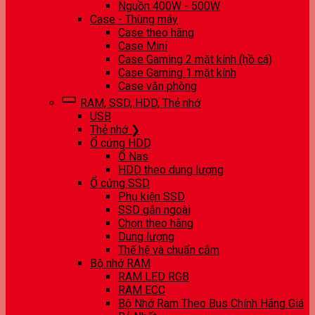
Nguồn 400W - 500W
Case - Thùng máy
Case theo hãng
Case Mini
Case Gaming 2 mặt kính (hồ cá)
Case Gaming 1 mặt kính
Case văn phòng
RAM, SSD, HDD, Thẻ nhớ
USB
Thẻ nhớ ❯
Ổ cứng HDD
Ổ Nas
HDD theo dung lượng
Ổ cứng SSD
Phụ kiện SSD
SSD gắn ngoài
Chọn theo hãng
Dung lượng
Thế hệ và chuẩn cắm
Bộ nhớ RAM
RAM LED RGB
RAM ECC
Bộ Nhớ Ram Theo Bus Chính Hãng Giá