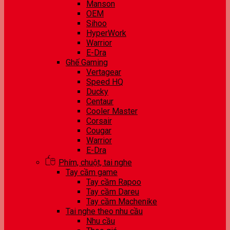
Manson
OEM
Sihoo
HyperWork
Warrior
E-Dra
Ghế Gaming
Vertagear
Speed HQ
Ducky
Centaur
Cooler Master
Corsair
Cougar
Warrior
E-Dra
Phím, chuột, tai nghe
Tay cầm game
Tay cầm Rapoo
Tay cầm Dareu
Tay cầm Machenike
Tai nghe theo nhu cầu
Nhu cầu