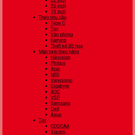
22 inch
20 inch
19 inch
Theo nhu cầu
Type C
Tivi
Văn phòng
Gaming
Thiết kế đồ hoạ
Màn hình theo hãng
Hikvision
Philips
Acer
MSI
Viewsonic
Gigabyte
AOC
VSP
Samsung
Dell
Asus
Tivi
COOCAA
Xiaomi