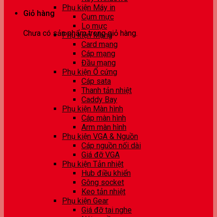
Phụ kiện Máy in
Giỏ hàng
Cụm mực
Lọ mực
Chưa có sản phẩm trong giỏ hàng.
Phụ kiện Mạng
Card mạng
Cáp mạng
Đầu mạng
Phụ kiện Ổ cứng
Cáp sata
Thanh tản nhiệt
Caddy Bay
Phụ kiện Màn hình
Cáp màn hình
Arm màn hình
Phụ kiện VGA & Nguồn
Cáp nguồn nối dài
Giá đỡ VGA
Phụ kiện Tản nhiệt
Hub điều khiển
Gông socket
Keo tản nhiệt
Phụ kiện Gear
Giá đỡ tai nghe