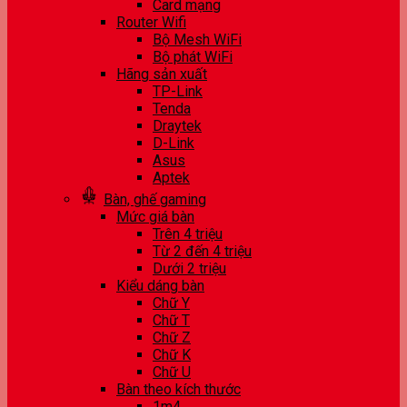
Card mạng
Router Wifi
Bộ Mesh WiFi
Bộ phát WiFi
Hãng sản xuất
TP-Link
Tenda
Draytek
D-Link
Asus
Aptek
Bàn, ghế gaming
Mức giá bàn
Trên 4 triệu
Từ 2 đến 4 triệu
Dưới 2 triệu
Kiểu dáng bàn
Chữ Y
Chữ T
Chữ Z
Chữ K
Chữ U
Bàn theo kích thước
1m4