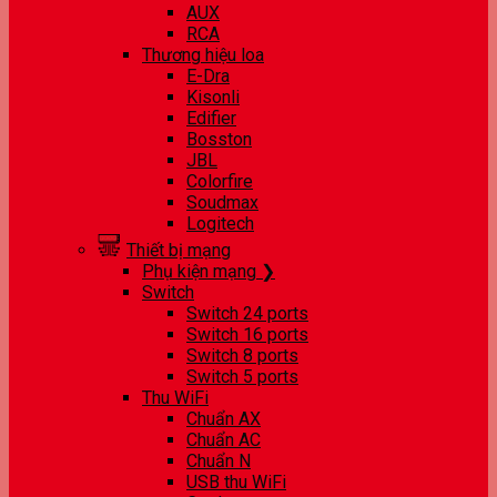
AUX
RCA
Thương hiệu loa
E-Dra
Kisonli
Edifier
Bosston
JBL
Colorfire
Soudmax
Logitech
Thiết bị mạng
Phụ kiện mạng ❯
Switch
Switch 24 ports
Switch 16 ports
Switch 8 ports
Switch 5 ports
Thu WiFi
Chuẩn AX
Chuẩn AC
Chuẩn N
USB thu WiFi