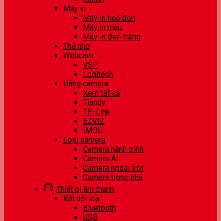
Máy in
Máy in hoá đơn
Máy in màu
Máy in đen trắng
Thẻ nhớ
Webcam
VSP
Logitech
Hãng camera
Xem tất cả
Tiandy
TP-Link
EZVIZ
IMOU
Loại camera
Camera hành trình
Camera AI
Camera ngoài trời
Camera trong nhà
Thiết bị âm thanh
Kết nối loa
Bluetooth
USB