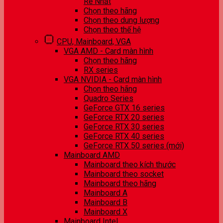
Rẻ Nhất
Chọn theo hãng
Chọn theo dung lượng
Chọn theo thế hệ
CPU, Mainboard, VGA
VGA AMD - Card màn hình
Chọn theo hãng
RX series
VGA NVIDIA - Card màn hình
Chọn theo hãng
Quadro Series
GeForce GTX 16 series
GeForce RTX 20 series
GeForce RTX 30 series
GeForce RTX 40 series
GeForce RTX 50 series (mới)
Mainboard AMD
Mainboard theo kích thước
Mainboard theo socket
Mainboard theo hãng
Mainboard A
Mainboard B
Mainboard X
Mainboard Intel