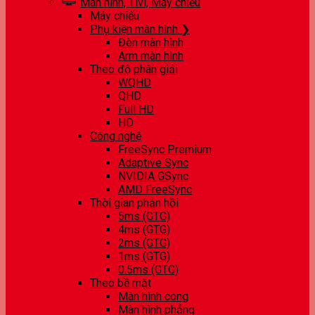
Màn hình, Tivi, Máy chiếu
Máy chiếu
Phụ kiện màn hình ❯
Đèn màn hình
Arm màn hình
Theo độ phân giải
WQHD
QHD
Full HD
HD
Công nghệ
FreeSync Premium
Adaptive Sync
NVIDIA GSync
AMD FreeSync
Thời gian phản hồi
5ms (GTG)
4ms (GTG)
2ms (GTG)
1ms (GTG)
0.5ms (GTG)
Theo bề mặt
Màn hình cong
Màn hình phẳng