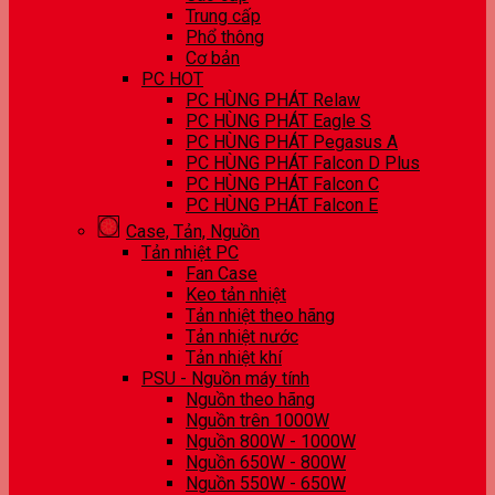
Trung cấp
Phổ thông
Cơ bản
PC HOT
PC HÙNG PHÁT Relaw
PC HÙNG PHÁT Eagle S
PC HÙNG PHÁT Pegasus A
PC HÙNG PHÁT Falcon D Plus
PC HÙNG PHÁT Falcon C
PC HÙNG PHÁT Falcon E
Case, Tản, Nguồn
Tản nhiệt PC
Fan Case
Keo tản nhiệt
Tản nhiệt theo hãng
Tản nhiệt nước
Tản nhiệt khí
PSU - Nguồn máy tính
Nguồn theo hãng
Nguồn trên 1000W
Nguồn 800W - 1000W
Nguồn 650W - 800W
Nguồn 550W - 650W