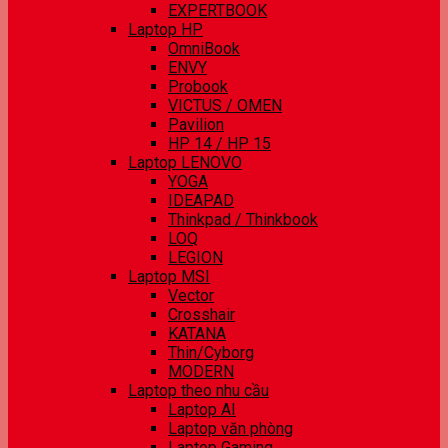
EXPERTBOOK
Laptop HP
OmniBook
ENVY
Probook
VICTUS / OMEN
Pavilion
HP 14 / HP 15
Laptop LENOVO
YOGA
IDEAPAD
Thinkpad / Thinkbook
LOQ
LEGION
Laptop MSI
Vector
Crosshair
KATANA
Thin/Cyborg
MODERN
Laptop theo nhu cầu
Laptop AI
Laptop văn phòng
Laptop Gaming