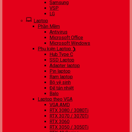
Samsung
VSP
LG
Laptop
Phần Mềm
Antivirus
Microsoft Office
Microsoft Windows
Phụ kiện Laptop ❯
Hub Type C
SSD Laptop
Adapter laptop
Pin laptop
Ram laptop
Bộ vệ sinh
Đế tản nhiệt
Balo
Laptop theo VGA
VGA AMD
RTX 3080 / 3080Ti
RTX 3070 / 3070Ti
RTX 3060
RTX 3050 / 3050Ti