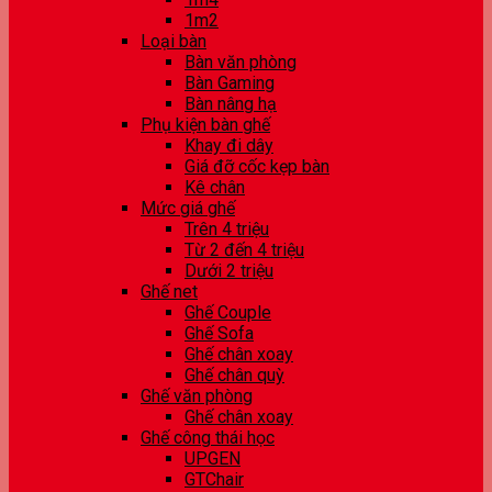
1m2
Loại bàn
Bàn văn phòng
Bàn Gaming
Bàn nâng hạ
Phụ kiện bàn ghế
Khay đi dây
Giá đỡ cốc kẹp bàn
Kê chân
Mức giá ghế
Trên 4 triệu
Từ 2 đến 4 triệu
Dưới 2 triệu
Ghế net
Ghế Couple
Ghế Sofa
Ghế chân xoay
Ghế chân quỳ
Ghế văn phòng
Ghế chân xoay
Ghế công thái học
UPGEN
GTChair