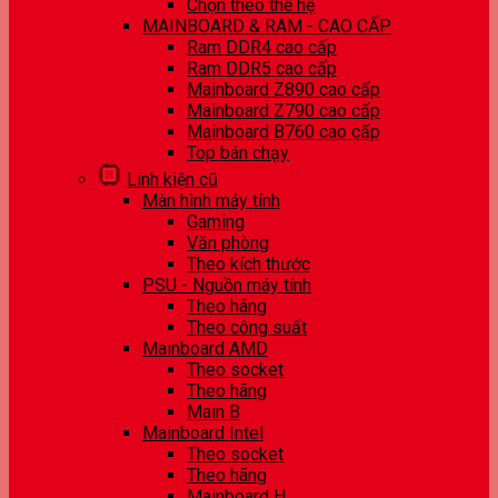
Chọn theo thế hệ
MAINBOARD & RAM - CAO CẤP
Ram DDR4 cao cấp
Ram DDR5 cao cấp
Mainboard Z890 cao cấp
Mainboard Z790 cao cấp
Mainboard B760 cao cấp
Top bán chạy
Linh kiện cũ
Màn hình máy tính
Gaming
Văn phòng
Theo kích thước
PSU - Nguồn máy tính
Theo hãng
Theo công suất
Mainboard AMD
Theo socket
Theo hãng
Main B
Mainboard Intel
Theo socket
Theo hãng
Mainboard H