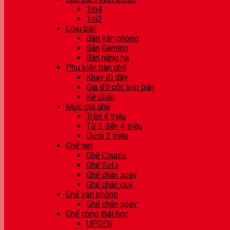
1m4
1m2
Loại bàn
Bàn văn phòng
Bàn Gaming
Bàn nâng hạ
Phụ kiện bàn ghế
Khay đi dây
Giá đỡ cốc kẹp bàn
Kê chân
Mức giá ghế
Trên 4 triệu
Từ 2 đến 4 triệu
Dưới 2 triệu
Ghế net
Ghế Couple
Ghế Sofa
Ghế chân xoay
Ghế chân quỳ
Ghế văn phòng
Ghế chân xoay
Ghế công thái học
UPGEN