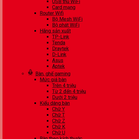
USB thu WiFi
Card mạng
Router Wifi
Bộ Mesh WiFi
Bộ phát WiFi
Hãng sản xuất
TP-Link
Tenda
Draytek
D-Link
Asus
Aptek
Bàn, ghế gaming
Mức giá bàn
Trên 4 triệu
Từ 2 đến 4 triệu
Dưới 2 triệu
Kiểu dáng bàn
Chữ Y
Chữ T
Chữ Z
Chữ K
Chữ U
Bàn theo kích thước