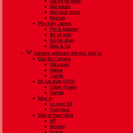
Giá đỡ tai nghe
Nút nguồn
Nút click chuột
Keycap
Phụ kiện Laptop
Pin & Adapter
Bộ vệ sinh
Đế tản nhiệt
Balo & Túi
Camera, webcam, thẻ nhớ, máy in
Đầu thu Camera
Hikvision
Dahua
Tiandy
Bộ lưu điện (UPS)
Cyber Power
Santak
Mực in
Lọ mực đổ
Cụm mực
Máy in theo hãng
HP
Brother
Epson