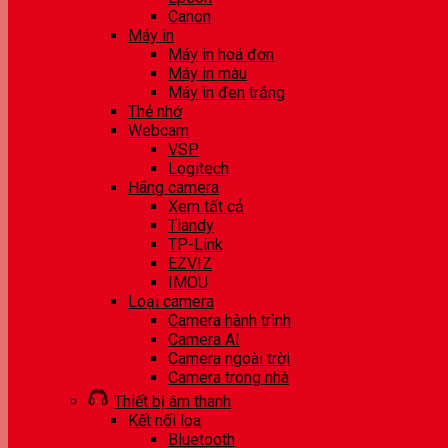
Canon
Máy in
Máy in hoá đơn
Máy in màu
Máy in đen trắng
Thẻ nhớ
Webcam
VSP
Logitech
Hãng camera
Xem tất cả
Tiandy
TP-Link
EZVIZ
IMOU
Loại camera
Camera hành trình
Camera AI
Camera ngoài trời
Camera trong nhà
Thiết bị âm thanh
Kết nối loa
Bluetooth