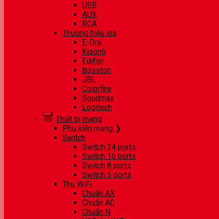
USB
AUX
RCA
Thương hiệu loa
E-Dra
Kisonli
Edifier
Bosston
JBL
Colorfire
Soudmax
Logitech
Thiết bị mạng
Phụ kiện mạng ❯
Switch
Switch 24 ports
Switch 16 ports
Switch 8 ports
Switch 5 ports
Thu WiFi
Chuẩn AX
Chuẩn AC
Chuẩn N