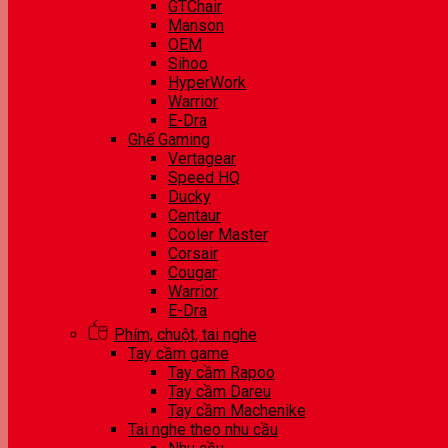
GTChair
Manson
OEM
Sihoo
HyperWork
Warrior
E-Dra
Ghế Gaming
Vertagear
Speed HQ
Ducky
Centaur
Cooler Master
Corsair
Cougar
Warrior
E-Dra
Phím, chuột, tai nghe
Tay cầm game
Tay cầm Rapoo
Tay cầm Dareu
Tay cầm Machenike
Tai nghe theo nhu cầu