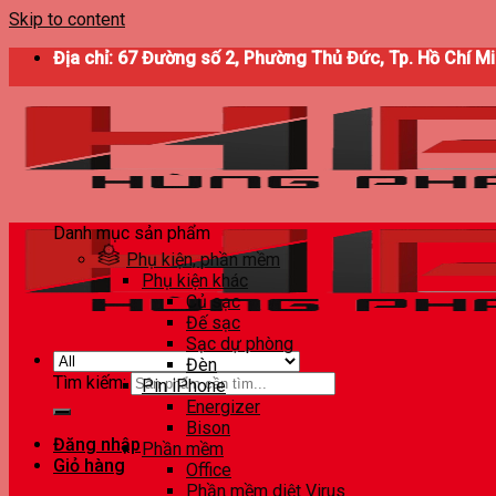
Skip to content
Địa chỉ: 67 Đường số 2, Phường Thủ Đức, Tp. Hồ Chí M
Danh mục sản phẩm
Phụ kiện, phần mềm
Phụ kiện khác
Củ sạc
Đế sạc
Sạc dự phòng
Đèn
Tìm kiếm:
Pin iPhone
Energizer
Bison
Đăng nhập
Phần mềm
Giỏ hàng
Office
Phần mềm diệt Virus