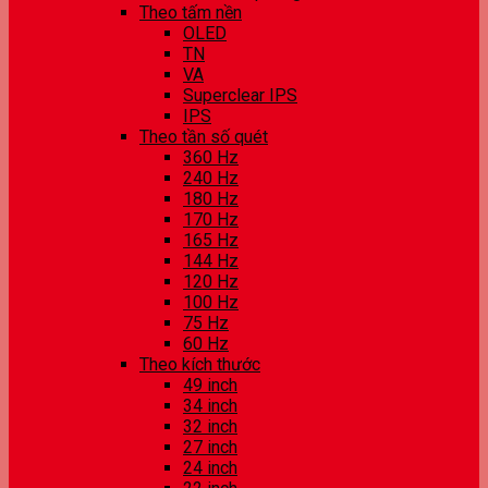
Theo tấm nền
OLED
TN
VA
Superclear IPS
IPS
Theo tần số quét
360 Hz
240 Hz
180 Hz
170 Hz
165 Hz
144 Hz
120 Hz
100 Hz
75 Hz
60 Hz
Theo kích thước
49 inch
34 inch
32 inch
27 inch
24 inch