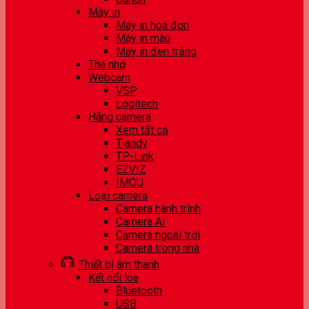
Máy in
Máy in hoá đơn
Máy in màu
Máy in đen trắng
Thẻ nhớ
Webcam
VSP
Logitech
Hãng camera
Xem tất cả
Tiandy
TP-Link
EZVIZ
IMOU
Loại camera
Camera hành trình
Camera AI
Camera ngoài trời
Camera trong nhà
Thiết bị âm thanh
Kết nối loa
Bluetooth
USB