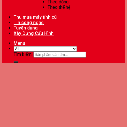
Theo dòng
Theo thế hệ
Thu mua máy tính cũ
Tin công nghệ
Tuyển dụng
Xây Dựng Cấu Hình
Menu
Tìm kiếm: