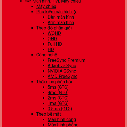
Màn hình, Tivi, Máy chiếu
Máy chiếu
Phụ kiện màn hình ❯
Đèn màn hình
Arm màn hình
Theo độ phân giải
WQHD
QHD
Full HD
HD
Công nghệ
FreeSync Premium
Adaptive Sync
NVIDIA GSync
AMD FreeSync
Thời gian phản hồi
5ms (GTG)
4ms (GTG)
2ms (GTG)
1ms (GTG)
0.5ms (GTG)
Theo bề mặt
Màn hình cong
Màn hình phẳng