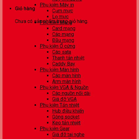
Phụ kiện Máy in
Giỏ hàng
Cụm mực
Lọ mực
Chưa có sản phẩm trong giỏ hàng.
Phụ kiện Mạng
Card mạng
Cáp mạng
Đầu mạng
Phụ kiện Ổ cứng
Cáp sata
Thanh tản nhiệt
Caddy Bay
Phụ kiện Màn hình
Cáp màn hình
Arm màn hình
Phụ kiện VGA & Nguồn
Cáp nguồn nối dài
Giá đỡ VGA
Phụ kiện Tản nhiệt
Hub điều khiển
Gông socket
Keo tản nhiệt
Phụ kiện Gear
Giá đỡ tai nghe