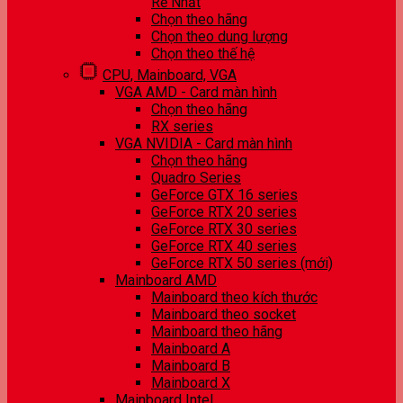
Rẻ Nhất
Chọn theo hãng
Chọn theo dung lượng
Chọn theo thế hệ
CPU, Mainboard, VGA
VGA AMD - Card màn hình
Chọn theo hãng
RX series
VGA NVIDIA - Card màn hình
Chọn theo hãng
Quadro Series
GeForce GTX 16 series
GeForce RTX 20 series
GeForce RTX 30 series
GeForce RTX 40 series
GeForce RTX 50 series (mới)
Mainboard AMD
Mainboard theo kích thước
Mainboard theo socket
Mainboard theo hãng
Mainboard A
Mainboard B
Mainboard X
Mainboard Intel