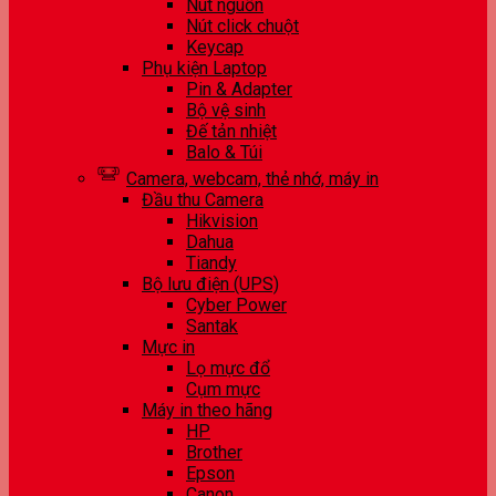
Nút nguồn
Nút click chuột
Keycap
Phụ kiện Laptop
Pin & Adapter
Bộ vệ sinh
Đế tản nhiệt
Balo & Túi
Camera, webcam, thẻ nhớ, máy in
Đầu thu Camera
Hikvision
Dahua
Tiandy
Bộ lưu điện (UPS)
Cyber Power
Santak
Mực in
Lọ mực đổ
Cụm mực
Máy in theo hãng
HP
Brother
Epson
Canon