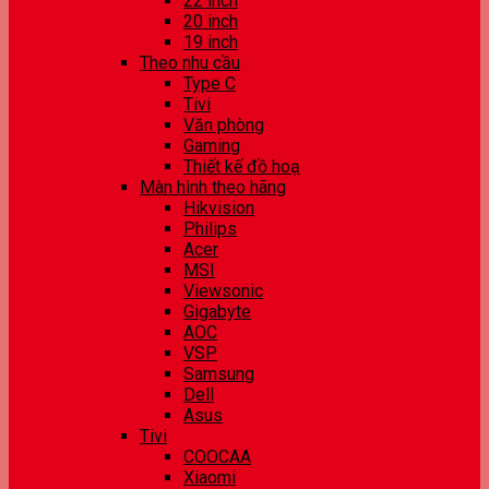
22 inch
20 inch
19 inch
Theo nhu cầu
Type C
Tivi
Văn phòng
Gaming
Thiết kế đồ hoạ
Màn hình theo hãng
Hikvision
Philips
Acer
MSI
Viewsonic
Gigabyte
AOC
VSP
Samsung
Dell
Asus
Tivi
COOCAA
Xiaomi