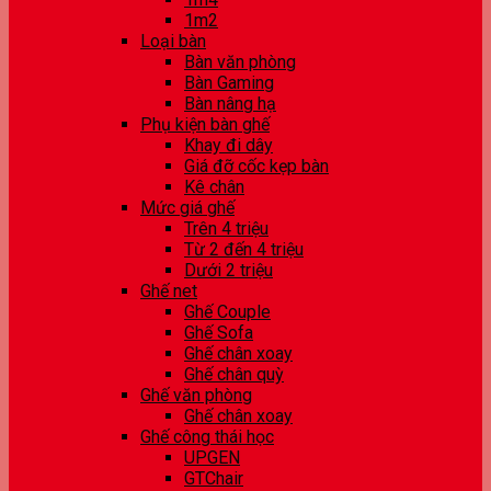
1m2
Loại bàn
Bàn văn phòng
Bàn Gaming
Bàn nâng hạ
Phụ kiện bàn ghế
Khay đi dây
Giá đỡ cốc kẹp bàn
Kê chân
Mức giá ghế
Trên 4 triệu
Từ 2 đến 4 triệu
Dưới 2 triệu
Ghế net
Ghế Couple
Ghế Sofa
Ghế chân xoay
Ghế chân quỳ
Ghế văn phòng
Ghế chân xoay
Ghế công thái học
UPGEN
GTChair