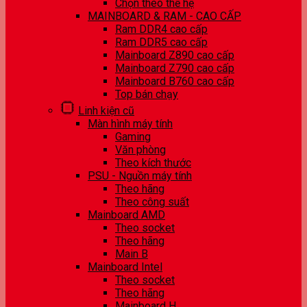
Chọn theo thế hệ
MAINBOARD & RAM - CAO CẤP
Ram DDR4 cao cấp
Ram DDR5 cao cấp
Mainboard Z890 cao cấp
Mainboard Z790 cao cấp
Mainboard B760 cao cấp
Top bán chạy
Linh kiện cũ
Màn hình máy tính
Gaming
Văn phòng
Theo kích thước
PSU - Nguồn máy tính
Theo hãng
Theo công suất
Mainboard AMD
Theo socket
Theo hãng
Main B
Mainboard Intel
Theo socket
Theo hãng
Mainboard H