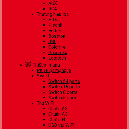
AUX
RCA
Thương hiệu loa
E-Dra
Kisonli
Edifier
Bosston
JBL
Colorfire
Soudmax
Logitech
Thiết bị mạng
Phụ kiện mạng ❯
Switch
Switch 24 ports
Switch 16 ports
Switch 8 ports
Switch 5 ports
Thu WiFi
Chuẩn AX
Chuẩn AC
Chuẩn N
USB thu WiFi