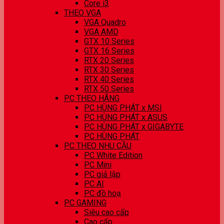
Core i3
THEO VGA
VGA Quadro
VGA AMD
GTX 10 Series
GTX 16 Series
RTX 20 Series
RTX 30 Series
RTX 40 Series
RTX 50 Series
PC THEO HÃNG
PC HÙNG PHÁT x MSI
PC HÙNG PHÁT x ASUS
PC HÙNG PHÁT x GIGABYTE
PC HÙNG PHÁT
PC THEO NHU CẦU
PC White Edition
PC Mini
PC giả lập
PC AI
PC đồ hoạ
PC GAMING
Siêu cao cấp
Cao cấp