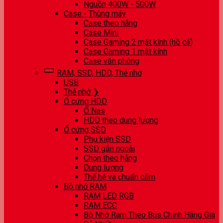
Nguồn 400W - 500W
Case - Thùng máy
Case theo hãng
Case Mini
Case Gaming 2 mặt kính (hồ cá)
Case Gaming 1 mặt kính
Case văn phòng
RAM, SSD, HDD, Thẻ nhớ
USB
Thẻ nhớ ❯
Ổ cứng HDD
Ổ Nas
HDD theo dung lượng
Ổ cứng SSD
Phụ kiện SSD
SSD gắn ngoài
Chọn theo hãng
Dung lượng
Thế hệ và chuẩn cắm
Bộ nhớ RAM
RAM LED RGB
RAM ECC
Bộ Nhớ Ram Theo Bus Chính Hãng Giá