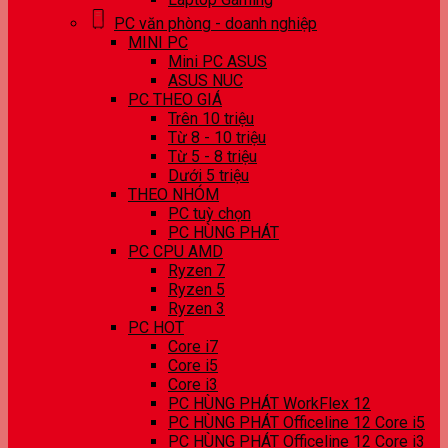
PC văn phòng - doanh nghiệp
MINI PC
Mini PC ASUS
ASUS NUC
PC THEO GIÁ
Trên 10 triệu
Từ 8 - 10 triệu
Từ 5 - 8 triệu
Dưới 5 triệu
THEO NHÓM
PC tuỳ chọn
PC HÙNG PHÁT
PC CPU AMD
Ryzen 7
Ryzen 5
Ryzen 3
PC HOT
Core i7
Core i5
Core i3
PC HÙNG PHÁT WorkFlex 12
PC HÙNG PHÁT Officeline 12 Core i5
PC HÙNG PHÁT Officeline 12 Core i3