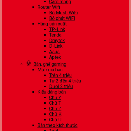
Card mạng
Router Wifi
Bộ Mesh WiFi
Bộ phát WiFi
Hãng sản xuất
TP-Link
Tenda
Draytek
D-Link
Asus
Aptek
Bàn, ghế gaming
Mức giá bàn
Trên 4 triệu
Từ 2 đến 4 triệu
Dưới 2 triệu
Kiểu dáng bàn
Chữ Y
Chữ T
Chữ Z
Chữ K
Chữ U
Bàn theo kích thước
1m4