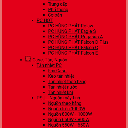
Trung cấp
Phổ thông
Cơ bản
PC HOT
PC HÙNG PHÁT Relaw
PC HÙNG PHÁT Eagle S
PC HÙNG PHÁT Pegasus A
PC HÙNG PHÁT Falcon D Plus
PC HÙNG PHÁT Falcon C
PC HÙNG PHÁT Falcon E
Case, Tản, Nguồn
Tản nhiệt PC
Fan Case
Keo tản nhiệt
Tản nhiệt theo hãng
Tản nhiệt nước
Tản nhiệt khí
PSU - Nguồn máy tính
Nguồn theo hãng
Nguồn trên 1000W
Nguồn 800W - 1000W
Nguồn 650W - 800W
Nguồn 550W - 650W