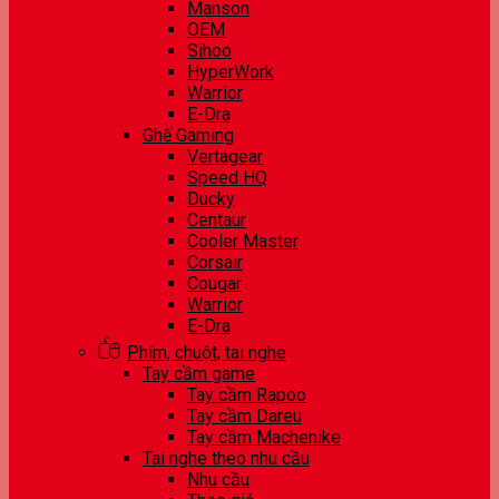
Manson
OEM
Sihoo
HyperWork
Warrior
E-Dra
Ghế Gaming
Vertagear
Speed HQ
Ducky
Centaur
Cooler Master
Corsair
Cougar
Warrior
E-Dra
Phím, chuột, tai nghe
Tay cầm game
Tay cầm Rapoo
Tay cầm Dareu
Tay cầm Machenike
Tai nghe theo nhu cầu
Nhu cầu