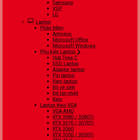
Samsung
VSP
LG
Laptop
Phần Mềm
Antivirus
Microsoft Office
Microsoft Windows
Phụ kiện Laptop ❯
Hub Type C
SSD Laptop
Adapter laptop
Pin laptop
Ram laptop
Bộ vệ sinh
Đế tản nhiệt
Balo
Laptop theo VGA
VGA AMD
RTX 3080 / 3080Ti
RTX 3070 / 3070Ti
RTX 3060
RTX 3050 / 3050Ti