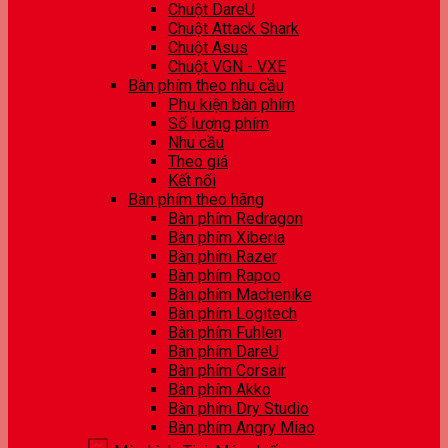
Chuột DareU
Chuột Attack Shark
Chuột Asus
Chuột VGN - VXE
Bàn phím theo nhu cầu
Phụ kiện bàn phím
Số lượng phím
Nhu cầu
Theo giá
Kết nối
Bàn phím theo hãng
Bàn phím Redragon
Bàn phím Xiberia
Bàn phím Razer
Bàn phím Rapoo
Bàn phím Machenike
Bàn phím Logitech
Bàn phím Fuhlen
Bàn phím DareU
Bàn phím Corsair
Bàn phím Akko
Bàn phím Dry Studio
Bàn phím Angry Miao