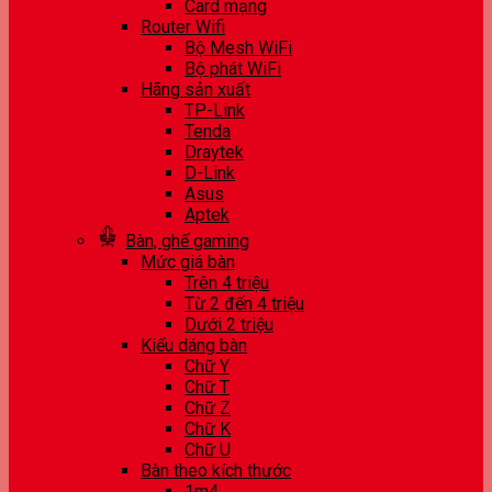
Card mạng
Router Wifi
Bộ Mesh WiFi
Bộ phát WiFi
Hãng sản xuất
TP-Link
Tenda
Draytek
D-Link
Asus
Aptek
Bàn, ghế gaming
Mức giá bàn
Trên 4 triệu
Từ 2 đến 4 triệu
Dưới 2 triệu
Kiểu dáng bàn
Chữ Y
Chữ T
Chữ Z
Chữ K
Chữ U
Bàn theo kích thước
1m4