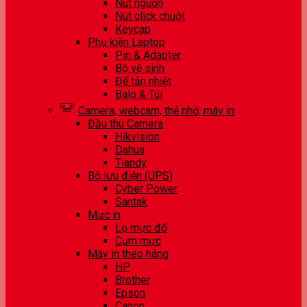
Nút nguồn
Nút click chuột
Keycap
Phụ kiện Laptop
Pin & Adapter
Bộ vệ sinh
Đế tản nhiệt
Balo & Túi
Camera, webcam, thẻ nhớ, máy in
Đầu thu Camera
Hikvision
Dahua
Tiandy
Bộ lưu điện (UPS)
Cyber Power
Santak
Mực in
Lọ mực đổ
Cụm mực
Máy in theo hãng
HP
Brother
Epson
Canon