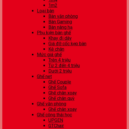
1m2
Loại bàn
Bàn văn phòng
Bàn Gaming
Bàn nâng hạ
Phụ kiện bàn ghế
Khay đi dây
Giá đỡ cốc kẹp bàn
Kê chân
Mức giá ghế
Trên 4 triệu
Từ 2 đến 4 triệu
Dưới 2 triệu
Ghế net
Ghế Couple
Ghế Sofa
Ghế chân xoay
Ghế chân quỳ
Ghế văn phòng
Ghế chân xoay
Ghế công thái học
UPGEN
GTChair