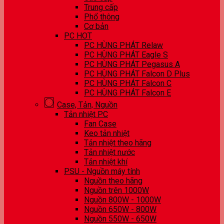
Trung cấp
Phổ thông
Cơ bản
PC HOT
PC HÙNG PHÁT Relaw
PC HÙNG PHÁT Eagle S
PC HÙNG PHÁT Pegasus A
PC HÙNG PHÁT Falcon D Plus
PC HÙNG PHÁT Falcon C
PC HÙNG PHÁT Falcon E
Case, Tản, Nguồn
Tản nhiệt PC
Fan Case
Keo tản nhiệt
Tản nhiệt theo hãng
Tản nhiệt nước
Tản nhiệt khí
PSU - Nguồn máy tính
Nguồn theo hãng
Nguồn trên 1000W
Nguồn 800W - 1000W
Nguồn 650W - 800W
Nguồn 550W - 650W