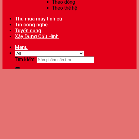
Theo dòng
Theo thế hệ
Thu mua máy tính cũ
Tin công nghệ
Tuyển dụng
Xây Dựng Cấu Hình
Menu
Tìm kiếm: