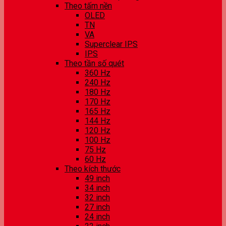
Theo tấm nền
OLED
TN
VA
Superclear IPS
IPS
Theo tần số quét
360 Hz
240 Hz
180 Hz
170 Hz
165 Hz
144 Hz
120 Hz
100 Hz
75 Hz
60 Hz
Theo kích thước
49 inch
34 inch
32 inch
27 inch
24 inch