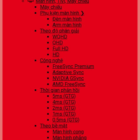
Màn hình, Tivi, Máy chiếu
Máy chiếu
Phụ kiện màn hình ❯
Đèn màn hình
Arm màn hình
Theo độ phân giải
WQHD
QHD
Full HD
HD
Công nghệ
FreeSync Premium
Adaptive Sync
NVIDIA GSync
AMD FreeSync
Thời gian phản hồi
5ms (GTG)
4ms (GTG)
2ms (GTG)
1ms (GTG)
0.5ms (GTG)
Theo bề mặt
Màn hình cong
Màn hình phẳng