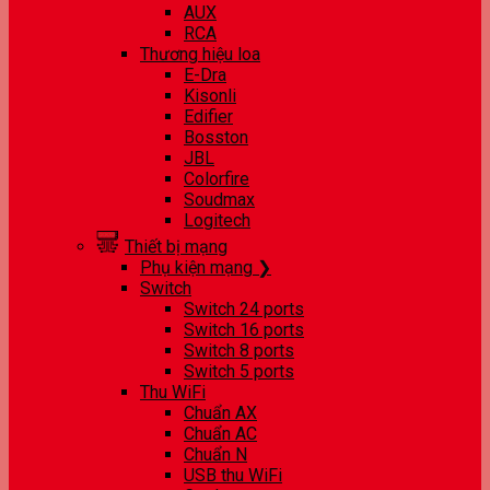
AUX
RCA
Thương hiệu loa
E-Dra
Kisonli
Edifier
Bosston
JBL
Colorfire
Soudmax
Logitech
Thiết bị mạng
Phụ kiện mạng ❯
Switch
Switch 24 ports
Switch 16 ports
Switch 8 ports
Switch 5 ports
Thu WiFi
Chuẩn AX
Chuẩn AC
Chuẩn N
USB thu WiFi