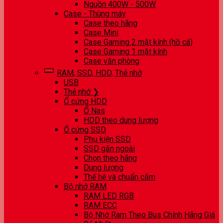
Nguồn 400W - 500W
Case - Thùng máy
Case theo hãng
Case Mini
Case Gaming 2 mặt kính (hồ cá)
Case Gaming 1 mặt kính
Case văn phòng
RAM, SSD, HDD, Thẻ nhớ
USB
Thẻ nhớ ❯
Ổ cứng HDD
Ổ Nas
HDD theo dung lượng
Ổ cứng SSD
Phụ kiện SSD
SSD gắn ngoài
Chọn theo hãng
Dung lượng
Thế hệ và chuẩn cắm
Bộ nhớ RAM
RAM LED RGB
RAM ECC
Bộ Nhớ Ram Theo Bus Chính Hãng Giá