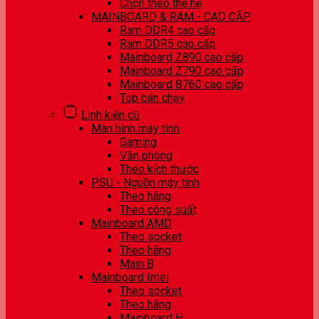
Chọn theo thế hệ
MAINBOARD & RAM - CAO CẤP
Ram DDR4 cao cấp
Ram DDR5 cao cấp
Mainboard Z890 cao cấp
Mainboard Z790 cao cấp
Mainboard B760 cao cấp
Top bán chạy
Linh kiện cũ
Màn hình máy tính
Gaming
Văn phòng
Theo kích thước
PSU - Nguồn máy tính
Theo hãng
Theo công suất
Mainboard AMD
Theo socket
Theo hãng
Main B
Mainboard Intel
Theo socket
Theo hãng
Mainboard H