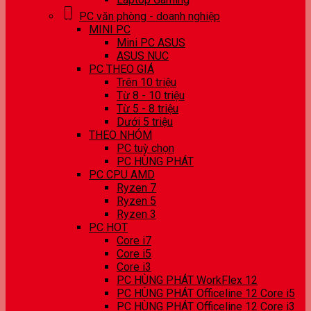
PC văn phòng - doanh nghiệp
MINI PC
Mini PC ASUS
ASUS NUC
PC THEO GIÁ
Trên 10 triệu
Từ 8 - 10 triệu
Từ 5 - 8 triệu
Dưới 5 triệu
THEO NHÓM
PC tuỳ chọn
PC HÙNG PHÁT
PC CPU AMD
Ryzen 7
Ryzen 5
Ryzen 3
PC HOT
Core i7
Core i5
Core i3
PC HÙNG PHÁT WorkFlex 12
PC HÙNG PHÁT Officeline 12 Core i5
PC HÙNG PHÁT Officeline 12 Core i3