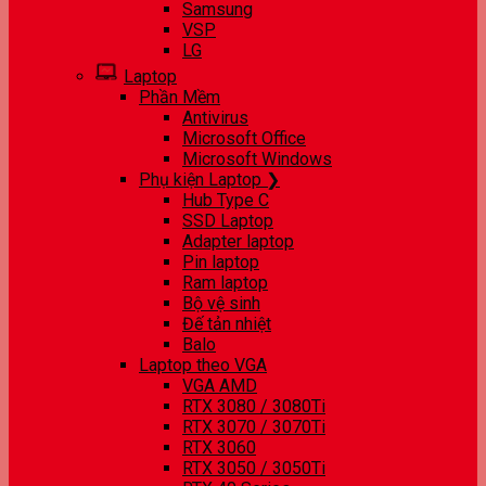
Samsung
VSP
LG
Laptop
Phần Mềm
Antivirus
Microsoft Office
Microsoft Windows
Phụ kiện Laptop ❯
Hub Type C
SSD Laptop
Adapter laptop
Pin laptop
Ram laptop
Bộ vệ sinh
Đế tản nhiệt
Balo
Laptop theo VGA
VGA AMD
RTX 3080 / 3080Ti
RTX 3070 / 3070Ti
RTX 3060
RTX 3050 / 3050Ti