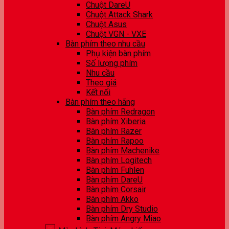
Chuột DareU
Chuột Attack Shark
Chuột Asus
Chuột VGN - VXE
Bàn phím theo nhu cầu
Phụ kiện bàn phím
Số lượng phím
Nhu cầu
Theo giá
Kết nối
Bàn phím theo hãng
Bàn phím Redragon
Bàn phím Xiberia
Bàn phím Razer
Bàn phím Rapoo
Bàn phím Machenike
Bàn phím Logitech
Bàn phím Fuhlen
Bàn phím DareU
Bàn phím Corsair
Bàn phím Akko
Bàn phím Dry Studio
Bàn phím Angry Miao