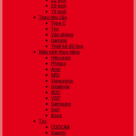
22 inch
20 inch
19 inch
Theo nhu cầu
Type C
Tivi
Văn phòng
Gaming
Thiết kế đồ hoạ
Màn hình theo hãng
Hikvision
Philips
Acer
MSI
Viewsonic
Gigabyte
AOC
VSP
Samsung
Dell
Asus
Tivi
COOCAA
Xiaomi