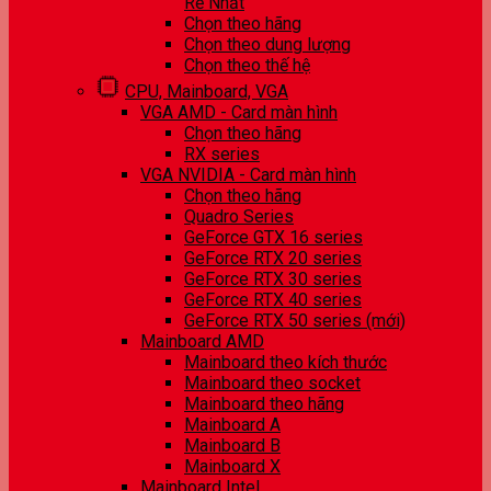
Rẻ Nhất
Chọn theo hãng
Chọn theo dung lượng
Chọn theo thế hệ
CPU, Mainboard, VGA
VGA AMD - Card màn hình
Chọn theo hãng
RX series
VGA NVIDIA - Card màn hình
Chọn theo hãng
Quadro Series
GeForce GTX 16 series
GeForce RTX 20 series
GeForce RTX 30 series
GeForce RTX 40 series
GeForce RTX 50 series (mới)
Mainboard AMD
Mainboard theo kích thước
Mainboard theo socket
Mainboard theo hãng
Mainboard A
Mainboard B
Mainboard X
Mainboard Intel