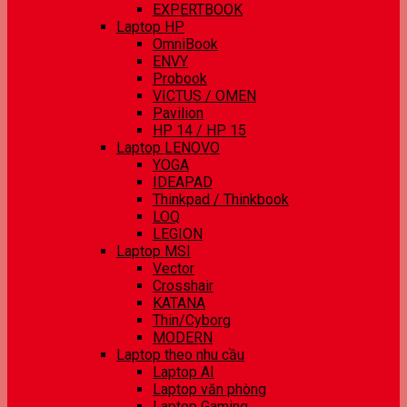
EXPERTBOOK
Laptop HP
OmniBook
ENVY
Probook
VICTUS / OMEN
Pavilion
HP 14 / HP 15
Laptop LENOVO
YOGA
IDEAPAD
Thinkpad / Thinkbook
LOQ
LEGION
Laptop MSI
Vector
Crosshair
KATANA
Thin/Cyborg
MODERN
Laptop theo nhu cầu
Laptop AI
Laptop văn phòng
Laptop Gaming