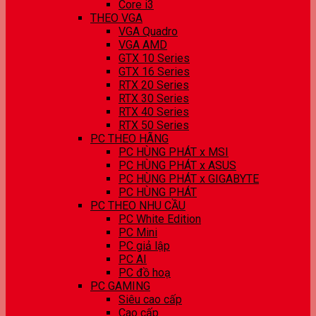
Core i3
THEO VGA
VGA Quadro
VGA AMD
GTX 10 Series
GTX 16 Series
RTX 20 Series
RTX 30 Series
RTX 40 Series
RTX 50 Series
PC THEO HÃNG
PC HÙNG PHÁT x MSI
PC HÙNG PHÁT x ASUS
PC HÙNG PHÁT x GIGABYTE
PC HÙNG PHÁT
PC THEO NHU CẦU
PC White Edition
PC Mini
PC giả lập
PC AI
PC đồ hoạ
PC GAMING
Siêu cao cấp
Cao cấp