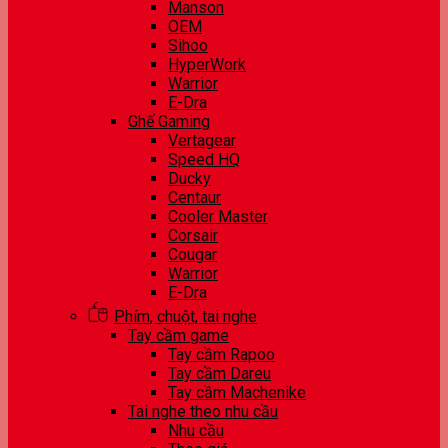
Manson
OEM
Sihoo
HyperWork
Warrior
E-Dra
Ghế Gaming
Vertagear
Speed HQ
Ducky
Centaur
Cooler Master
Corsair
Cougar
Warrior
E-Dra
Phím, chuột, tai nghe
Tay cầm game
Tay cầm Rapoo
Tay cầm Dareu
Tay cầm Machenike
Tai nghe theo nhu cầu
Nhu cầu