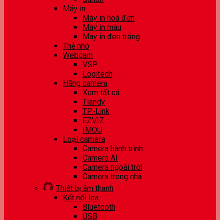
Máy in
Máy in hoá đơn
Máy in màu
Máy in đen trắng
Thẻ nhớ
Webcam
VSP
Logitech
Hãng camera
Xem tất cả
Tiandy
TP-Link
EZVIZ
IMOU
Loại camera
Camera hành trình
Camera AI
Camera ngoài trời
Camera trong nhà
Thiết bị âm thanh
Kết nối loa
Bluetooth
USB