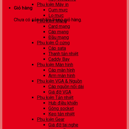
Phụ kiện Máy in
Giỏ hàng
Cụm mực
Lọ mực
Chưa có sản phẩm trong giỏ hàng.
Phụ kiện Mạng
Card mạng
Cáp mạng
Đầu mạng
Phụ kiện Ổ cứng
Cáp sata
Thanh tản nhiệt
Caddy Bay
Phụ kiện Màn hình
Cáp màn hình
Arm màn hình
Phụ kiện VGA & Nguồn
Cáp nguồn nối dài
Giá đỡ VGA
Phụ kiện Tản nhiệt
Hub điều khiển
Gông socket
Keo tản nhiệt
Phụ kiện Gear
Giá đỡ tai nghe