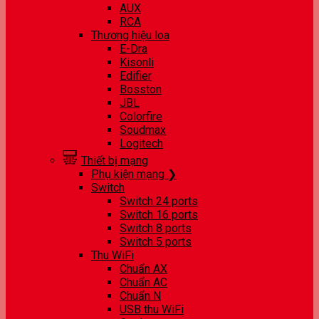
AUX
RCA
Thương hiệu loa
E-Dra
Kisonli
Edifier
Bosston
JBL
Colorfire
Soudmax
Logitech
Thiết bị mạng
Phụ kiện mạng ❯
Switch
Switch 24 ports
Switch 16 ports
Switch 8 ports
Switch 5 ports
Thu WiFi
Chuẩn AX
Chuẩn AC
Chuẩn N
USB thu WiFi