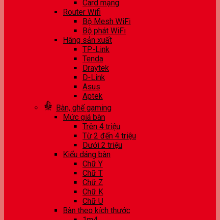
Card mạng
Router Wifi
Bộ Mesh WiFi
Bộ phát WiFi
Hãng sản xuất
TP-Link
Tenda
Draytek
D-Link
Asus
Aptek
Bàn, ghế gaming
Mức giá bàn
Trên 4 triệu
Từ 2 đến 4 triệu
Dưới 2 triệu
Kiểu dáng bàn
Chữ Y
Chữ T
Chữ Z
Chữ K
Chữ U
Bàn theo kích thước
1m4