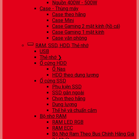
Nguồn 400W - 500W
Case - Thùng máy
Case theo hãng
Case Mini
Case Gaming 2 mặt kính (hồ cá)
Case Gaming 1 mặt kính
Case văn phòng
RAM, SSD, HDD, Thẻ nhớ
USB
Thẻ nhớ ❯
Ổ cứng HDD
Ổ Nas
HDD theo dung lượng
Ổ cứng SSD
Phụ kiện SSD
SSD gắn ngoài
Chọn theo hãng
Dung lượng
Thế hệ và chuẩn cắm
Bộ nhớ RAM
RAM LED RGB
RAM ECC
Bộ Nhớ Ram Theo Bus Chính Hãng Giá