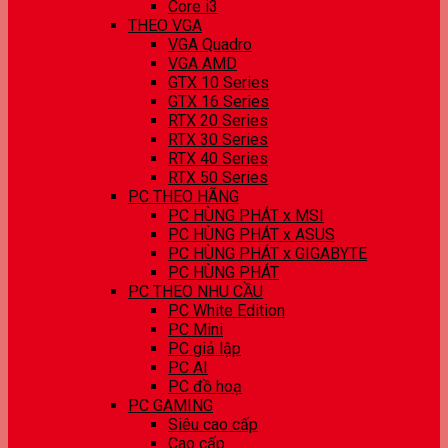
Core i3
THEO VGA
VGA Quadro
VGA AMD
GTX 10 Series
GTX 16 Series
RTX 20 Series
RTX 30 Series
RTX 40 Series
RTX 50 Series
PC THEO HÃNG
PC HÙNG PHÁT x MSI
PC HÙNG PHÁT x ASUS
PC HÙNG PHÁT x GIGABYTE
PC HÙNG PHÁT
PC THEO NHU CẦU
PC White Edition
PC Mini
PC giả lập
PC AI
PC đồ hoạ
PC GAMING
Siêu cao cấp
Cao cấp