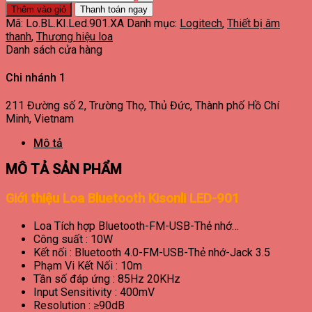
Thêm vào giỏ
Thanh toán ngay
Mã:
Lo.BL.KI.Led.901.XA
Danh mục:
Logitech
,
Thiết bị âm
thanh
,
Thương hiệu loa
Danh sách cửa hàng
Chi nhánh 1
211 Đường số 2, Trường Thọ, Thủ Đức, Thành phố Hồ Chí
Minh, Vietnam
Mô tả
MÔ TẢ SẢN PHẨM
Giới thiệu Loa Bluetooth Kisonli LED-901
Loa Tích hợp Bluetooth-FM-USB-Thẻ nhớ…
Công suất : 10W
Kết nối : Bluetooth 4.0-FM-USB-Thẻ nhớ-Jack 3.5
Phạm Vi Kết Nối : 10m
Tần số đáp ứng : 85Hz 20KHz
Input Sensitivity : 400mV
Resolution : ≥90dB