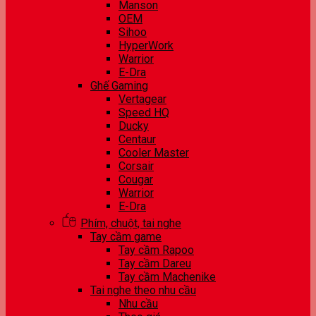
Manson
OEM
Sihoo
HyperWork
Warrior
E-Dra
Ghế Gaming
Vertagear
Speed HQ
Ducky
Centaur
Cooler Master
Corsair
Cougar
Warrior
E-Dra
Phím, chuột, tai nghe
Tay cầm game
Tay cầm Rapoo
Tay cầm Dareu
Tay cầm Machenike
Tai nghe theo nhu cầu
Nhu cầu