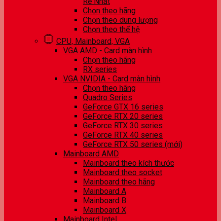
Rẻ Nhất
Chọn theo hãng
Chọn theo dung lượng
Chọn theo thế hệ
CPU, Mainboard, VGA
VGA AMD - Card màn hình
Chọn theo hãng
RX series
VGA NVIDIA - Card màn hình
Chọn theo hãng
Quadro Series
GeForce GTX 16 series
GeForce RTX 20 series
GeForce RTX 30 series
GeForce RTX 40 series
GeForce RTX 50 series (mới)
Mainboard AMD
Mainboard theo kích thước
Mainboard theo socket
Mainboard theo hãng
Mainboard A
Mainboard B
Mainboard X
Mainboard Intel