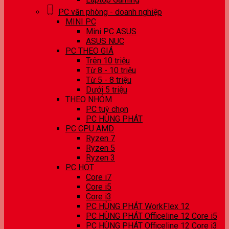
PC văn phòng - doanh nghiệp
MINI PC
Mini PC ASUS
ASUS NUC
PC THEO GIÁ
Trên 10 triệu
Từ 8 - 10 triệu
Từ 5 - 8 triệu
Dưới 5 triệu
THEO NHÓM
PC tuỳ chọn
PC HÙNG PHÁT
PC CPU AMD
Ryzen 7
Ryzen 5
Ryzen 3
PC HOT
Core i7
Core i5
Core i3
PC HÙNG PHÁT WorkFlex 12
PC HÙNG PHÁT Officeline 12 Core i5
PC HÙNG PHÁT Officeline 12 Core i3