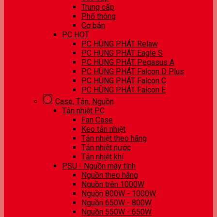
Trung cấp
Phổ thông
Cơ bản
PC HOT
PC HÙNG PHÁT Relaw
PC HÙNG PHÁT Eagle S
PC HÙNG PHÁT Pegasus A
PC HÙNG PHÁT Falcon D Plus
PC HÙNG PHÁT Falcon C
PC HÙNG PHÁT Falcon E
Case, Tản, Nguồn
Tản nhiệt PC
Fan Case
Keo tản nhiệt
Tản nhiệt theo hãng
Tản nhiệt nước
Tản nhiệt khí
PSU - Nguồn máy tính
Nguồn theo hãng
Nguồn trên 1000W
Nguồn 800W - 1000W
Nguồn 650W - 800W
Nguồn 550W - 650W