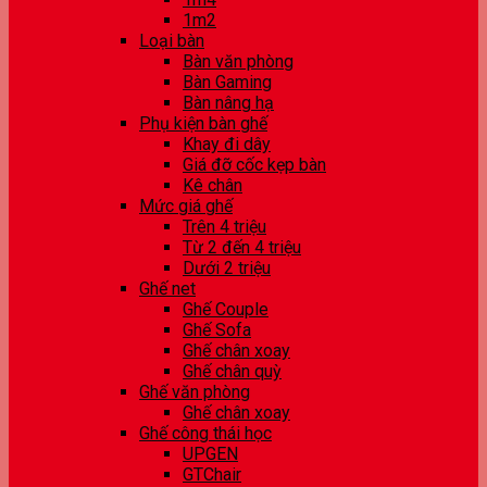
1m2
Loại bàn
Bàn văn phòng
Bàn Gaming
Bàn nâng hạ
Phụ kiện bàn ghế
Khay đi dây
Giá đỡ cốc kẹp bàn
Kê chân
Mức giá ghế
Trên 4 triệu
Từ 2 đến 4 triệu
Dưới 2 triệu
Ghế net
Ghế Couple
Ghế Sofa
Ghế chân xoay
Ghế chân quỳ
Ghế văn phòng
Ghế chân xoay
Ghế công thái học
UPGEN
GTChair