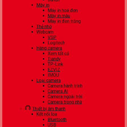
Máy in
Máy in hoá đơn
Máy in màu
Máy in đen trắng
Thẻ nhớ
Webcam
VSP
Logitech
Hãng camera
Xem tất cả
Tiandy
TP-Link
EZVIZ
IMOU
Loại camera
Camera hành trình
Camera AI
Camera ngoài trời
Camera trong nhà
Thiết bị âm thanh
Kết nối loa
Bluetooth
USB