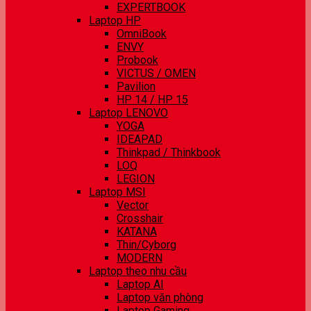
EXPERTBOOK
Laptop HP
OmniBook
ENVY
Probook
VICTUS / OMEN
Pavilion
HP 14 / HP 15
Laptop LENOVO
YOGA
IDEAPAD
Thinkpad / Thinkbook
LOQ
LEGION
Laptop MSI
Vector
Crosshair
KATANA
Thin/Cyborg
MODERN
Laptop theo nhu cầu
Laptop AI
Laptop văn phòng
Laptop Gaming