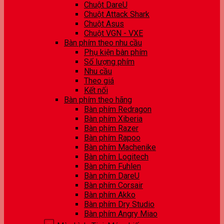
Chuột DareU
Chuột Attack Shark
Chuột Asus
Chuột VGN - VXE
Bàn phím theo nhu cầu
Phụ kiện bàn phím
Số lượng phím
Nhu cầu
Theo giá
Kết nối
Bàn phím theo hãng
Bàn phím Redragon
Bàn phím Xiberia
Bàn phím Razer
Bàn phím Rapoo
Bàn phím Machenike
Bàn phím Logitech
Bàn phím Fuhlen
Bàn phím DareU
Bàn phím Corsair
Bàn phím Akko
Bàn phím Dry Studio
Bàn phím Angry Miao