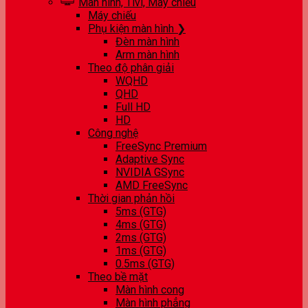
Màn hình, Tivi, Máy chiếu
Máy chiếu
Phụ kiện màn hình ❯
Đèn màn hình
Arm màn hình
Theo độ phân giải
WQHD
QHD
Full HD
HD
Công nghệ
FreeSync Premium
Adaptive Sync
NVIDIA GSync
AMD FreeSync
Thời gian phản hồi
5ms (GTG)
4ms (GTG)
2ms (GTG)
1ms (GTG)
0.5ms (GTG)
Theo bề mặt
Màn hình cong
Màn hình phẳng