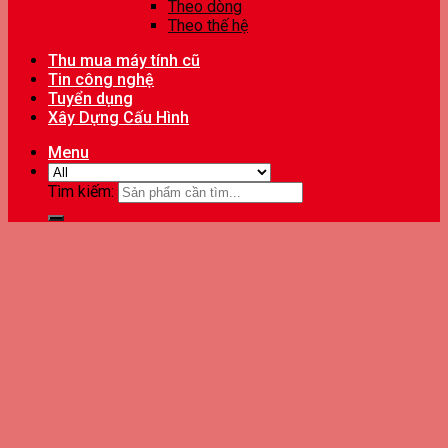
Theo dòng
Theo thế hệ
Thu mua máy tính cũ
Tin công nghệ
Tuyển dụng
Xây Dựng Cấu Hình
Menu
Tìm kiếm: