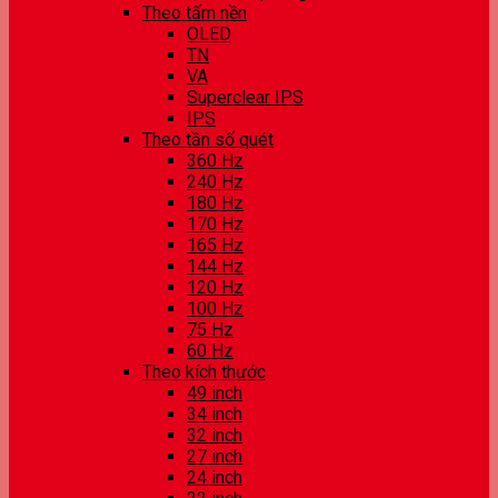
Theo tấm nền
OLED
TN
VA
Superclear IPS
IPS
Theo tần số quét
360 Hz
240 Hz
180 Hz
170 Hz
165 Hz
144 Hz
120 Hz
100 Hz
75 Hz
60 Hz
Theo kích thước
49 inch
34 inch
32 inch
27 inch
24 inch