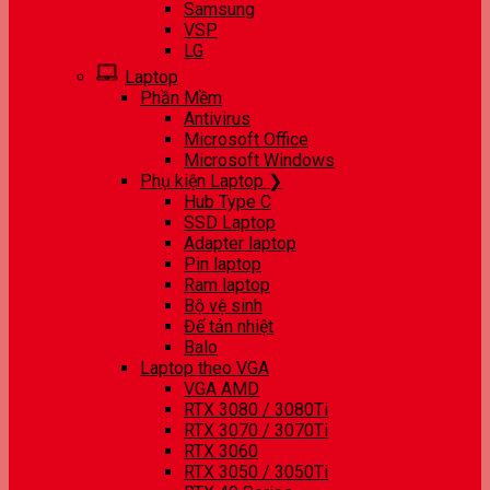
Samsung
VSP
LG
Laptop
Phần Mềm
Antivirus
Microsoft Office
Microsoft Windows
Phụ kiện Laptop ❯
Hub Type C
SSD Laptop
Adapter laptop
Pin laptop
Ram laptop
Bộ vệ sinh
Đế tản nhiệt
Balo
Laptop theo VGA
VGA AMD
RTX 3080 / 3080Ti
RTX 3070 / 3070Ti
RTX 3060
RTX 3050 / 3050Ti