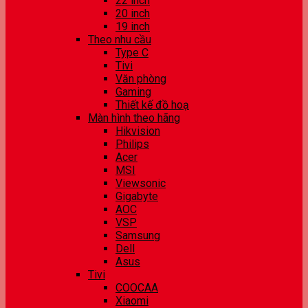
22 inch
20 inch
19 inch
Theo nhu cầu
Type C
Tivi
Văn phòng
Gaming
Thiết kế đồ hoạ
Màn hình theo hãng
Hikvision
Philips
Acer
MSI
Viewsonic
Gigabyte
AOC
VSP
Samsung
Dell
Asus
Tivi
COOCAA
Xiaomi