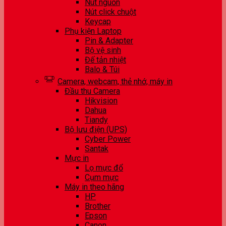
Nút nguồn
Nút click chuột
Keycap
Phụ kiện Laptop
Pin & Adapter
Bộ vệ sinh
Đế tản nhiệt
Balo & Túi
Camera, webcam, thẻ nhớ, máy in
Đầu thu Camera
Hikvision
Dahua
Tiandy
Bộ lưu điện (UPS)
Cyber Power
Santak
Mực in
Lọ mực đổ
Cụm mực
Máy in theo hãng
HP
Brother
Epson
Canon