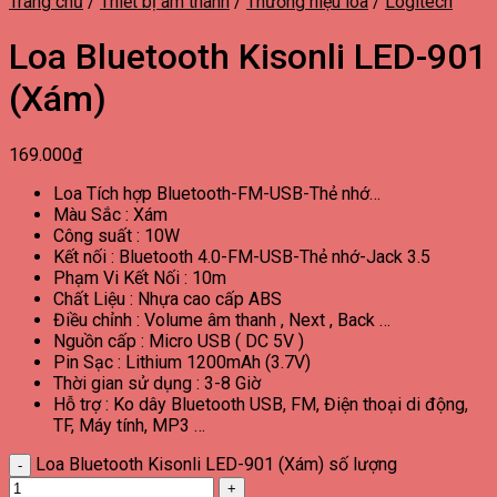
Trang chủ
/
Thiết bị âm thanh
/
Thương hiệu loa
/
Logitech
Loa Bluetooth Kisonli LED-901
(Xám)
169.000
₫
Loa Tích hợp Bluetooth-FM-USB-Thẻ nhớ…
Màu Sắc : Xám
Công suất : 10W
Kết nối : Bluetooth 4.0-FM-USB-Thẻ nhớ-Jack 3.5
Phạm Vi Kết Nối : 10m
Chất Liệu : Nhựa cao cấp ABS
Điều chỉnh : Volume âm thanh , Next , Back …
Nguồn cấp : Micro USB ( DC 5V )
Pin Sạc : Lithium 1200mAh (3.7V)
Thời gian sử dụng : 3-8 Giờ
Hỗ trợ : Ko dây Bluetooth USB, FM, Điện thoại di động,
TF, Máy tính, MP3 …
Loa Bluetooth Kisonli LED-901 (Xám) số lượng