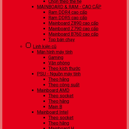
Chọn theo thế hệ
MAINBOARD & RAM - CAO CẤP
Ram DDR4 cao cấp
Ram DDR5 cao cấp
Mainboard Z890 cao cấp
Mainboard Z790 cao cấp
Mainboard B760 cao cấp
Top bán chạy
Linh kiện cũ
Màn hình máy tính
Gaming
Văn phòng
Theo kích thước
PSU - Nguồn máy tính
Theo hãng
Theo công suất
Mainboard AMD
Theo socket
Theo hãng
Main B
Mainboard Intel
Theo socket
Theo hãng
Mainboard H