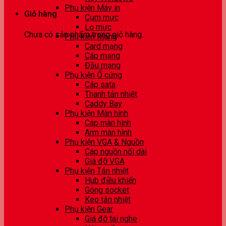
Phụ kiện Máy in
Giỏ hàng
Cụm mực
Lọ mực
Chưa có sản phẩm trong giỏ hàng.
Phụ kiện Mạng
Card mạng
Cáp mạng
Đầu mạng
Phụ kiện Ổ cứng
Cáp sata
Thanh tản nhiệt
Caddy Bay
Phụ kiện Màn hình
Cáp màn hình
Arm màn hình
Phụ kiện VGA & Nguồn
Cáp nguồn nối dài
Giá đỡ VGA
Phụ kiện Tản nhiệt
Hub điều khiển
Gông socket
Keo tản nhiệt
Phụ kiện Gear
Giá đỡ tai nghe