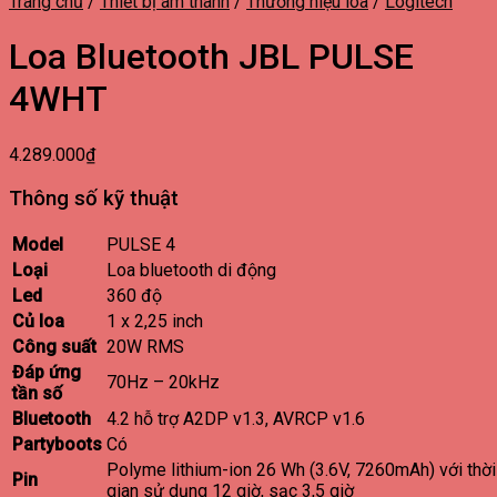
Trang chủ
/
Thiết bị âm thanh
/
Thương hiệu loa
/
Logitech
Loa Bluetooth JBL PULSE
4WHT
4.289.000
₫
Thông số kỹ thuật
Model
PULSE 4
Loại
Loa bluetooth di động
Led
360 độ
Củ loa
1 x 2,25 inch
Công suất
20W RMS
Đáp ứng
70Hz – 20kHz
tần số
Bluetooth
4.2 hỗ trợ A2DP v1.3, AVRCP v1.6
Partyboots
Có
Polyme lithium-ion 26 Wh (3.6V, 7260mAh) với thời
Pin
gian sử dụng 12 giờ, sạc 3,5 giờ