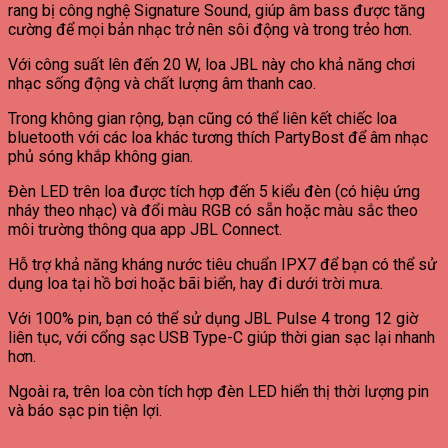
rang bị công nghệ Signature Sound, giúp âm bass được tăng
cường để mọi bản nhạc trở nên sôi động và trong trẻo hơn.
Với công suất lên đến 20 W, loa JBL này cho khả năng chơi
nhạc sống động và chất lượng âm thanh cao.
Trong không gian rộng, bạn cũng có thể liên kết chiếc loa
bluetooth với các loa khác tương thích PartyBost để âm nhạc
phủ sóng khắp không gian.
Đèn LED trên loa được tích hợp đến 5 kiểu đèn (có hiệu ứng
nháy theo nhạc) và đổi màu RGB có sẵn hoặc màu sắc theo
môi trường thông qua app JBL Connect.
Hỗ trợ khả năng kháng nước tiêu chuẩn IPX7 để bạn có thể sử
dụng loa tại hồ bơi hoặc bãi biển, hay đi dưới trời mưa.
Với 100% pin, bạn có thể sử dụng JBL Pulse 4 trong 12 giờ
liên tục, với cổng sạc USB Type-C giúp thời gian sạc lại nhanh
hơn.
Ngoài ra, trên loa còn tích hợp đèn LED hiển thị thời lượng pin
và báo sạc pin tiện lợi.