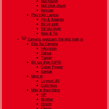
Nút nguồn
Nút click chuột
Keycap
Phụ kiện Laptop
Pin & Adapter
Bộ vệ sinh
Đế tản nhiệt
Balo & Túi
Camera, webcam, thẻ nhớ, máy in
Đầu thu Camera
Hikvision
Dahua
Tiandy
Bộ lưu điện (UPS)
Cyber Power
Santak
Mực in
Lọ mực đổ
Cụm mực
Máy in theo hãng
HP
Brother
Epson
Canon