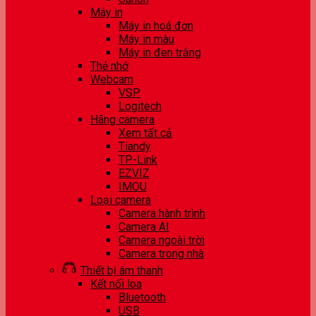
Máy in
Máy in hoá đơn
Máy in màu
Máy in đen trắng
Thẻ nhớ
Webcam
VSP
Logitech
Hãng camera
Xem tất cả
Tiandy
TP-Link
EZVIZ
IMOU
Loại camera
Camera hành trình
Camera AI
Camera ngoài trời
Camera trong nhà
Thiết bị âm thanh
Kết nối loa
Bluetooth
USB