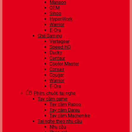
Manson
OEM
Sihoo
HyperWork
Warrior
E-Dra
Ghế Gaming
Vertagear
Speed HQ
Ducky
Centaur
Cooler Master
Corsair
Cougar
Warrior
E-Dra
Phím, chuột, tai nghe
Tay cầm game
Tay cầm Rapoo
Tay cầm Dareu
Tay cầm Machenike
Tai nghe theo nhu cầu
Nhu cầu