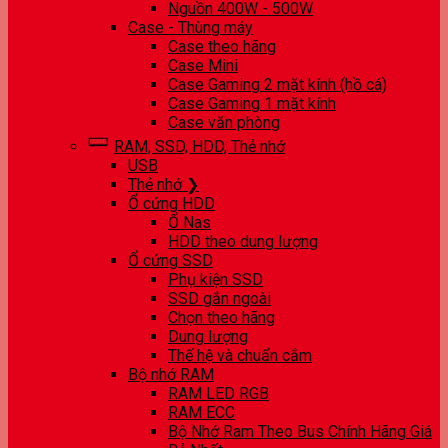
Nguồn 400W - 500W
Case - Thùng máy
Case theo hãng
Case Mini
Case Gaming 2 mặt kính (hồ cá)
Case Gaming 1 mặt kính
Case văn phòng
RAM, SSD, HDD, Thẻ nhớ
USB
Thẻ nhớ ❯
Ổ cứng HDD
Ổ Nas
HDD theo dung lượng
Ổ cứng SSD
Phụ kiện SSD
SSD gắn ngoài
Chọn theo hãng
Dung lượng
Thế hệ và chuẩn cắm
Bộ nhớ RAM
RAM LED RGB
RAM ECC
Bộ Nhớ Ram Theo Bus Chính Hãng Giá