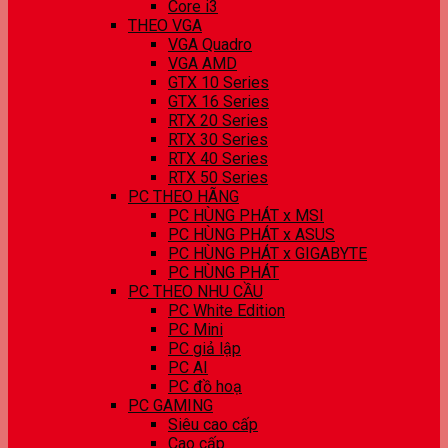
Core i3
THEO VGA
VGA Quadro
VGA AMD
GTX 10 Series
GTX 16 Series
RTX 20 Series
RTX 30 Series
RTX 40 Series
RTX 50 Series
PC THEO HÃNG
PC HÙNG PHÁT x MSI
PC HÙNG PHÁT x ASUS
PC HÙNG PHÁT x GIGABYTE
PC HÙNG PHÁT
PC THEO NHU CẦU
PC White Edition
PC Mini
PC giả lập
PC AI
PC đồ hoạ
PC GAMING
Siêu cao cấp
Cao cấp