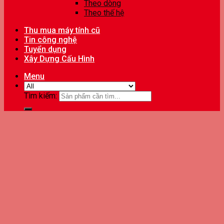
Theo dòng
Theo thế hệ
Thu mua máy tính cũ
Tin công nghệ
Tuyển dụng
Xây Dựng Cấu Hình
Menu
Tìm kiếm: