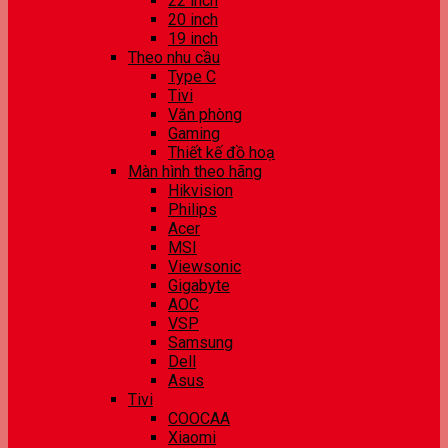
22 inch
20 inch
19 inch
Theo nhu cầu
Type C
Tivi
Văn phòng
Gaming
Thiết kế đồ hoạ
Màn hình theo hãng
Hikvision
Philips
Acer
MSI
Viewsonic
Gigabyte
AOC
VSP
Samsung
Dell
Asus
Tivi
COOCAA
Xiaomi