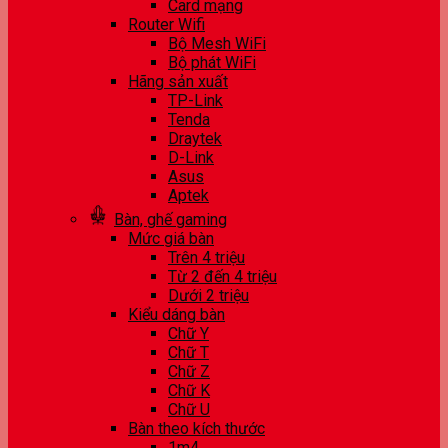
Card mạng
Router Wifi
Bộ Mesh WiFi
Bộ phát WiFi
Hãng sản xuất
TP-Link
Tenda
Draytek
D-Link
Asus
Aptek
Bàn, ghế gaming
Mức giá bàn
Trên 4 triệu
Từ 2 đến 4 triệu
Dưới 2 triệu
Kiểu dáng bàn
Chữ Y
Chữ T
Chữ Z
Chữ K
Chữ U
Bàn theo kích thước
1m4