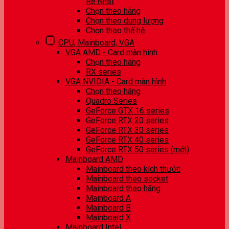
Rẻ Nhất
Chọn theo hãng
Chọn theo dung lượng
Chọn theo thế hệ
CPU, Mainboard, VGA
VGA AMD - Card màn hình
Chọn theo hãng
RX series
VGA NVIDIA - Card màn hình
Chọn theo hãng
Quadro Series
GeForce GTX 16 series
GeForce RTX 20 series
GeForce RTX 30 series
GeForce RTX 40 series
GeForce RTX 50 series (mới)
Mainboard AMD
Mainboard theo kích thước
Mainboard theo socket
Mainboard theo hãng
Mainboard A
Mainboard B
Mainboard X
Mainboard Intel