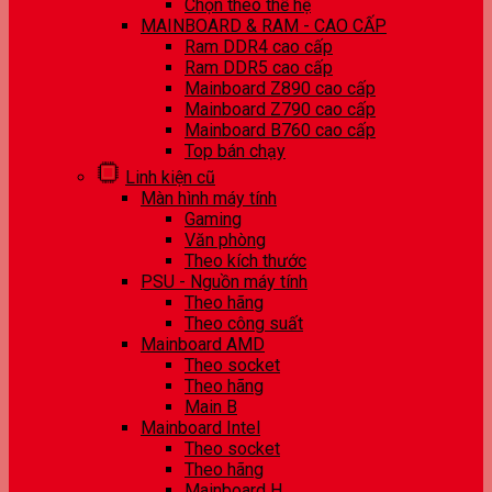
Chọn theo thế hệ
MAINBOARD & RAM - CAO CẤP
Ram DDR4 cao cấp
Ram DDR5 cao cấp
Mainboard Z890 cao cấp
Mainboard Z790 cao cấp
Mainboard B760 cao cấp
Top bán chạy
Linh kiện cũ
Màn hình máy tính
Gaming
Văn phòng
Theo kích thước
PSU - Nguồn máy tính
Theo hãng
Theo công suất
Mainboard AMD
Theo socket
Theo hãng
Main B
Mainboard Intel
Theo socket
Theo hãng
Mainboard H