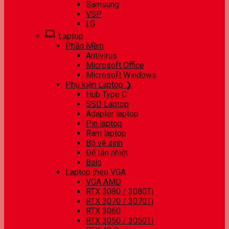
Samsung
VSP
LG
Laptop
Phần Mềm
Antivirus
Microsoft Office
Microsoft Windows
Phụ kiện Laptop ❯
Hub Type C
SSD Laptop
Adapter laptop
Pin laptop
Ram laptop
Bộ vệ sinh
Đế tản nhiệt
Balo
Laptop theo VGA
VGA AMD
RTX 3080 / 3080Ti
RTX 3070 / 3070Ti
RTX 3060
RTX 3050 / 3050Ti