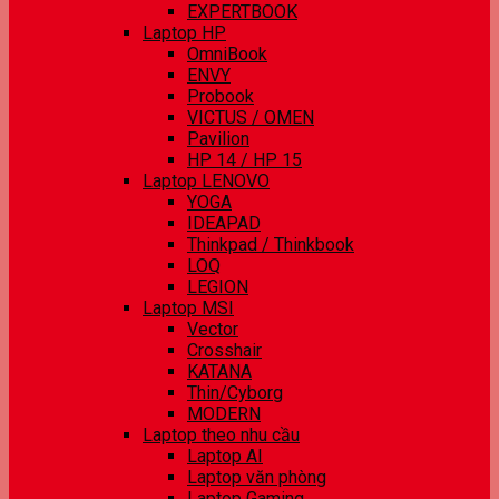
EXPERTBOOK
Laptop HP
OmniBook
ENVY
Probook
VICTUS / OMEN
Pavilion
HP 14 / HP 15
Laptop LENOVO
YOGA
IDEAPAD
Thinkpad / Thinkbook
LOQ
LEGION
Laptop MSI
Vector
Crosshair
KATANA
Thin/Cyborg
MODERN
Laptop theo nhu cầu
Laptop AI
Laptop văn phòng
Laptop Gaming