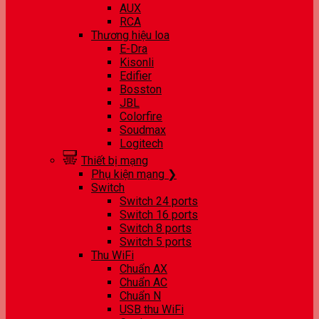
AUX
RCA
Thương hiệu loa
E-Dra
Kisonli
Edifier
Bosston
JBL
Colorfire
Soudmax
Logitech
Thiết bị mạng
Phụ kiện mạng ❯
Switch
Switch 24 ports
Switch 16 ports
Switch 8 ports
Switch 5 ports
Thu WiFi
Chuẩn AX
Chuẩn AC
Chuẩn N
USB thu WiFi