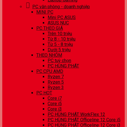
PC văn phòng - doanh nghiệp
MINI PC
Mini PC ASUS
ASUS NUC
PC THEO GIÁ
Trên 10 triệu
Từ 8 - 10 triệu
Từ 5 - 8 triệu
Dưới 5 triệu
THEO NHÓM
PC tuỳ chọn
PC HÙNG PHÁT
PC CPU AMD
Ryzen 7
Ryzen 5
Ryzen 3
PC HOT
Core i7
Core i5
Core i3
PC HÙNG PHÁT WorkFlex 12
PC HÙNG PHÁT Officeline 12 Core i5
PC HÙNG PHÁT Officeline 12 Core i3