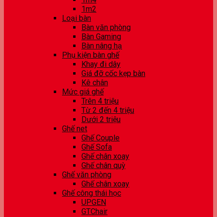
1m2
Loại bàn
Bàn văn phòng
Bàn Gaming
Bàn nâng hạ
Phụ kiện bàn ghế
Khay đi dây
Giá đỡ cốc kẹp bàn
Kê chân
Mức giá ghế
Trên 4 triệu
Từ 2 đến 4 triệu
Dưới 2 triệu
Ghế net
Ghế Couple
Ghế Sofa
Ghế chân xoay
Ghế chân quỳ
Ghế văn phòng
Ghế chân xoay
Ghế công thái học
UPGEN
GTChair