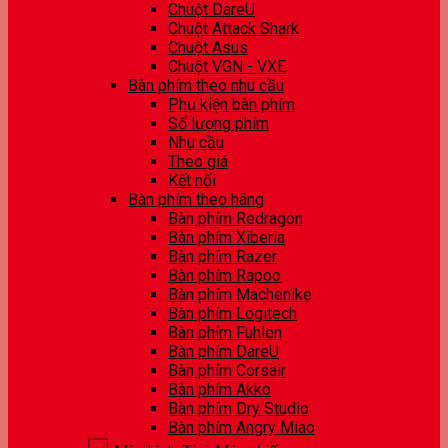
Chuột DareU
Chuột Attack Shark
Chuột Asus
Chuột VGN - VXE
Bàn phím theo nhu cầu
Phụ kiện bàn phím
Số lượng phím
Nhu cầu
Theo giá
Kết nối
Bàn phím theo hãng
Bàn phím Redragon
Bàn phím Xiberia
Bàn phím Razer
Bàn phím Rapoo
Bàn phím Machenike
Bàn phím Logitech
Bàn phím Fuhlen
Bàn phím DareU
Bàn phím Corsair
Bàn phím Akko
Bàn phím Dry Studio
Bàn phím Angry Miao