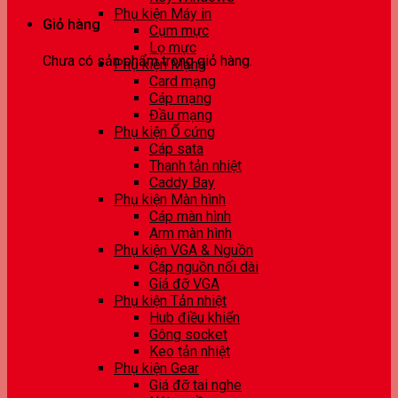
Phụ kiện Máy in
Giỏ hàng
Cụm mực
Lọ mực
Chưa có sản phẩm trong giỏ hàng.
Phụ kiện Mạng
Card mạng
Cáp mạng
Đầu mạng
Phụ kiện Ổ cứng
Cáp sata
Thanh tản nhiệt
Caddy Bay
Phụ kiện Màn hình
Cáp màn hình
Arm màn hình
Phụ kiện VGA & Nguồn
Cáp nguồn nối dài
Giá đỡ VGA
Phụ kiện Tản nhiệt
Hub điều khiển
Gông socket
Keo tản nhiệt
Phụ kiện Gear
Giá đỡ tai nghe