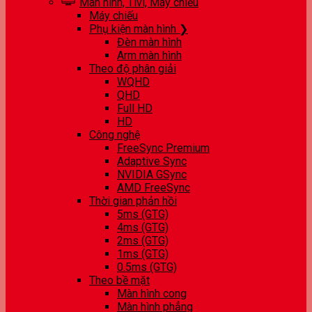
Màn hình, Tivi, Máy chiếu
Máy chiếu
Phụ kiện màn hình ❯
Đèn màn hình
Arm màn hình
Theo độ phân giải
WQHD
QHD
Full HD
HD
Công nghệ
FreeSync Premium
Adaptive Sync
NVIDIA GSync
AMD FreeSync
Thời gian phản hồi
5ms (GTG)
4ms (GTG)
2ms (GTG)
1ms (GTG)
0.5ms (GTG)
Theo bề mặt
Màn hình cong
Màn hình phẳng