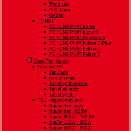
Trung cấp
Phổ thông
Cơ bản
PC HOT
PC HÙNG PHÁT Relaw
PC HÙNG PHÁT Eagle S
PC HÙNG PHÁT Pegasus A
PC HÙNG PHÁT Falcon D Plus
PC HÙNG PHÁT Falcon C
PC HÙNG PHÁT Falcon E
Case, Tản, Nguồn
Tản nhiệt PC
Fan Case
Keo tản nhiệt
Tản nhiệt theo hãng
Tản nhiệt nước
Tản nhiệt khí
PSU - Nguồn máy tính
Nguồn theo hãng
Nguồn trên 1000W
Nguồn 800W - 1000W
Nguồn 650W - 800W
Nguồn 550W - 650W