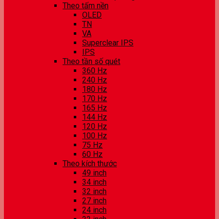
Theo tấm nền
OLED
TN
VA
Superclear IPS
IPS
Theo tần số quét
360 Hz
240 Hz
180 Hz
170 Hz
165 Hz
144 Hz
120 Hz
100 Hz
75 Hz
60 Hz
Theo kích thước
49 inch
34 inch
32 inch
27 inch
24 inch