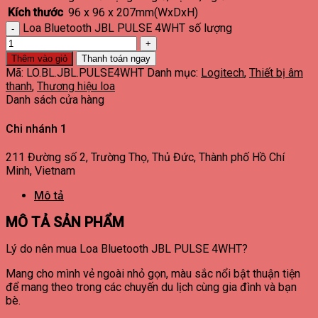
Kích thước
96 x 96 x 207mm(WxDxH)
Loa Bluetooth JBL PULSE 4WHT số lượng
Thêm vào giỏ
Thanh toán ngay
Mã:
LO.BL.JBL.PULSE4WHT
Danh mục:
Logitech
,
Thiết bị âm
thanh
,
Thương hiệu loa
Danh sách cửa hàng
Chi nhánh 1
211 Đường số 2, Trường Thọ, Thủ Đức, Thành phố Hồ Chí
Minh, Vietnam
Mô tả
MÔ TẢ SẢN PHẨM
Lý do nên mua Loa Bluetooth JBL PULSE 4WHT?
Mang cho mình vẻ ngoài nhỏ gọn, màu sắc nổi bật thuận tiện
để mang theo trong các chuyến du lịch cùng gia đình và bạn
bè.