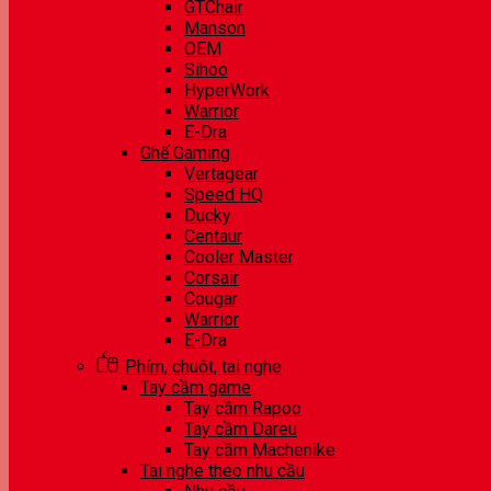
GTChair
Manson
OEM
Sihoo
HyperWork
Warrior
E-Dra
Ghế Gaming
Vertagear
Speed HQ
Ducky
Centaur
Cooler Master
Corsair
Cougar
Warrior
E-Dra
Phím, chuột, tai nghe
Tay cầm game
Tay cầm Rapoo
Tay cầm Dareu
Tay cầm Machenike
Tai nghe theo nhu cầu