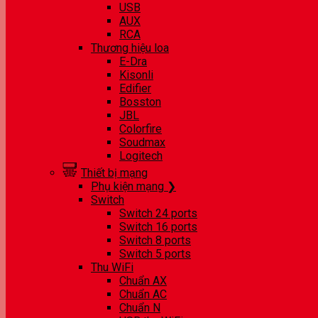
USB
AUX
RCA
Thương hiệu loa
E-Dra
Kisonli
Edifier
Bosston
JBL
Colorfire
Soudmax
Logitech
Thiết bị mạng
Phụ kiện mạng ❯
Switch
Switch 24 ports
Switch 16 ports
Switch 8 ports
Switch 5 ports
Thu WiFi
Chuẩn AX
Chuẩn AC
Chuẩn N