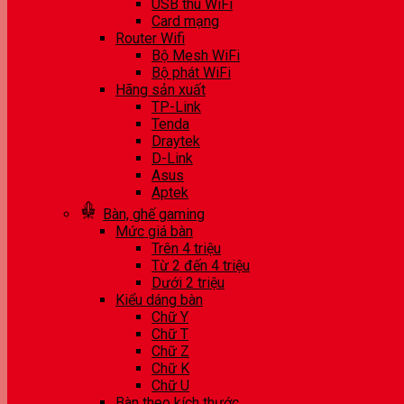
USB thu WiFi
Card mạng
Router Wifi
Bộ Mesh WiFi
Bộ phát WiFi
Hãng sản xuất
TP-Link
Tenda
Draytek
D-Link
Asus
Aptek
Bàn, ghế gaming
Mức giá bàn
Trên 4 triệu
Từ 2 đến 4 triệu
Dưới 2 triệu
Kiểu dáng bàn
Chữ Y
Chữ T
Chữ Z
Chữ K
Chữ U
Bàn theo kích thước