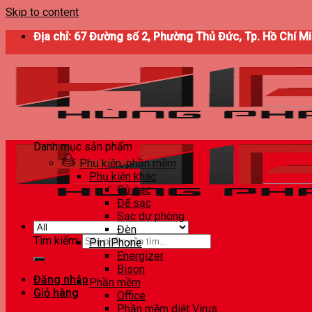
Skip to content
Địa chỉ: 67 Đường số 2, Phường Thủ Đức, Tp. Hồ Chí M
Danh mục sản phẩm
Phụ kiện, phần mềm
Phụ kiện khác
Củ sạc
Đế sạc
Sạc dự phòng
Đèn
Tìm kiếm:
Pin iPhone
Energizer
Bison
Đăng nhập
Phần mềm
Giỏ hàng
Office
Phần mềm diệt Virus