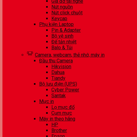
Giá đỡ tai nghe
Nút nguồn
Nút click chuột
Keycap
Phụ kiện Laptop
Pin & Adapter
Bộ vệ sinh
Đế tản nhiệt
Balo & Túi
Camera, webcam, thẻ nhớ, máy in
Đầu thu Camera
Hikvision
Dahua
Tiandy
Bộ lưu điện (UPS)
Cyber Power
Santak
Mực in
Lọ mực đổ
Cụm mực
Máy in theo hãng
HP
Brother
Epson