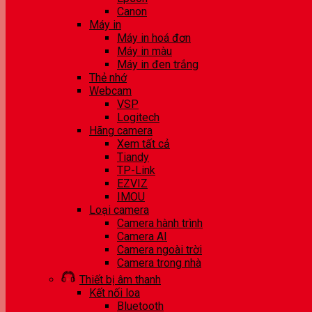
Canon
Máy in
Máy in hoá đơn
Máy in màu
Máy in đen trắng
Thẻ nhớ
Webcam
VSP
Logitech
Hãng camera
Xem tất cả
Tiandy
TP-Link
EZVIZ
IMOU
Loại camera
Camera hành trình
Camera AI
Camera ngoài trời
Camera trong nhà
Thiết bị âm thanh
Kết nối loa
Bluetooth