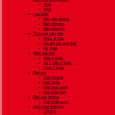
1m4
1m2
Loại bàn
Bàn văn phòng
Bàn Gaming
Bàn nâng hạ
Phụ kiện bàn ghế
Khay đi dây
Giá đỡ cốc kẹp bàn
Kê chân
Mức giá ghế
Trên 4 triệu
Từ 2 đến 4 triệu
Dưới 2 triệu
Ghế net
Ghế Couple
Ghế Sofa
Ghế chân xoay
Ghế chân quỳ
Ghế văn phòng
Ghế chân xoay
Ghế công thái học
UPGEN