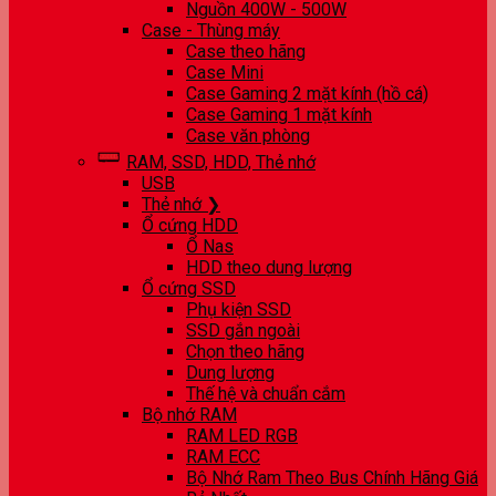
Nguồn 400W - 500W
Case - Thùng máy
Case theo hãng
Case Mini
Case Gaming 2 mặt kính (hồ cá)
Case Gaming 1 mặt kính
Case văn phòng
RAM, SSD, HDD, Thẻ nhớ
USB
Thẻ nhớ ❯
Ổ cứng HDD
Ổ Nas
HDD theo dung lượng
Ổ cứng SSD
Phụ kiện SSD
SSD gắn ngoài
Chọn theo hãng
Dung lượng
Thế hệ và chuẩn cắm
Bộ nhớ RAM
RAM LED RGB
RAM ECC
Bộ Nhớ Ram Theo Bus Chính Hãng Giá