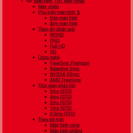
Màn hình, Tivi, Máy chiếu
Máy chiếu
Phụ kiện màn hình ❯
Đèn màn hình
Arm màn hình
Theo độ phân giải
WQHD
QHD
Full HD
HD
Công nghệ
FreeSync Premium
Adaptive Sync
NVIDIA GSync
AMD FreeSync
Thời gian phản hồi
5ms (GTG)
4ms (GTG)
2ms (GTG)
1ms (GTG)
0.5ms (GTG)
Theo bề mặt
Màn hình cong
Màn hình phẳng