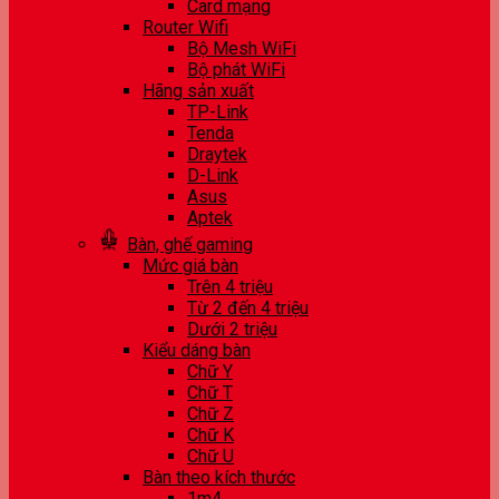
Card mạng
Router Wifi
Bộ Mesh WiFi
Bộ phát WiFi
Hãng sản xuất
TP-Link
Tenda
Draytek
D-Link
Asus
Aptek
Bàn, ghế gaming
Mức giá bàn
Trên 4 triệu
Từ 2 đến 4 triệu
Dưới 2 triệu
Kiểu dáng bàn
Chữ Y
Chữ T
Chữ Z
Chữ K
Chữ U
Bàn theo kích thước
1m4