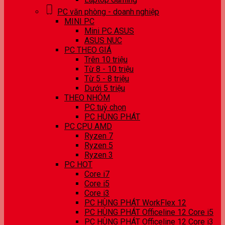
PC văn phòng - doanh nghiệp
MINI PC
Mini PC ASUS
ASUS NUC
PC THEO GIÁ
Trên 10 triệu
Từ 8 - 10 triệu
Từ 5 - 8 triệu
Dưới 5 triệu
THEO NHÓM
PC tuỳ chọn
PC HÙNG PHÁT
PC CPU AMD
Ryzen 7
Ryzen 5
Ryzen 3
PC HOT
Core i7
Core i5
Core i3
PC HÙNG PHÁT WorkFlex 12
PC HÙNG PHÁT Officeline 12 Core i5
PC HÙNG PHÁT Officeline 12 Core i3