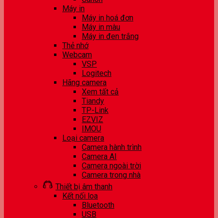
Máy in
Máy in hoá đơn
Máy in màu
Máy in đen trắng
Thẻ nhớ
Webcam
VSP
Logitech
Hãng camera
Xem tất cả
Tiandy
TP-Link
EZVIZ
IMOU
Loại camera
Camera hành trình
Camera AI
Camera ngoài trời
Camera trong nhà
Thiết bị âm thanh
Kết nối loa
Bluetooth
USB