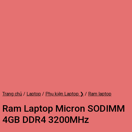
Trang chủ
/
Laptop
/
Phụ kiện Laptop ❯
/
Ram laptop
Ram Laptop Micron SODIMM
4GB DDR4 3200MHz