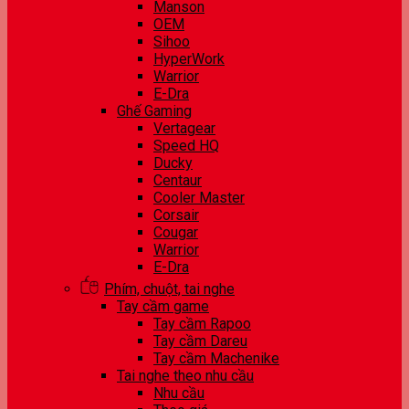
Manson
OEM
Sihoo
HyperWork
Warrior
E-Dra
Ghế Gaming
Vertagear
Speed HQ
Ducky
Centaur
Cooler Master
Corsair
Cougar
Warrior
E-Dra
Phím, chuột, tai nghe
Tay cầm game
Tay cầm Rapoo
Tay cầm Dareu
Tay cầm Machenike
Tai nghe theo nhu cầu
Nhu cầu