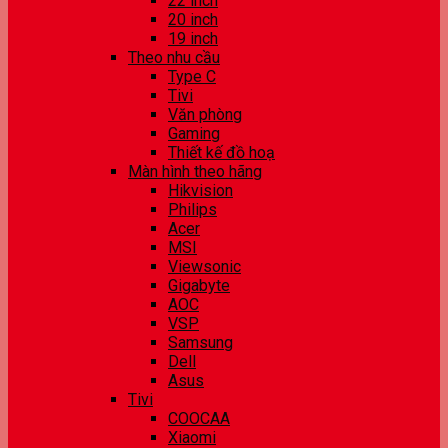
22 inch
20 inch
19 inch
Theo nhu cầu
Type C
Tivi
Văn phòng
Gaming
Thiết kế đồ hoạ
Màn hình theo hãng
Hikvision
Philips
Acer
MSI
Viewsonic
Gigabyte
AOC
VSP
Samsung
Dell
Asus
Tivi
COOCAA
Xiaomi