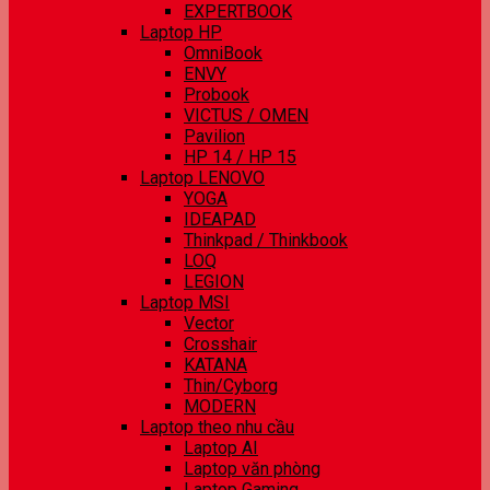
EXPERTBOOK
Laptop HP
OmniBook
ENVY
Probook
VICTUS / OMEN
Pavilion
HP 14 / HP 15
Laptop LENOVO
YOGA
IDEAPAD
Thinkpad / Thinkbook
LOQ
LEGION
Laptop MSI
Vector
Crosshair
KATANA
Thin/Cyborg
MODERN
Laptop theo nhu cầu
Laptop AI
Laptop văn phòng
Laptop Gaming