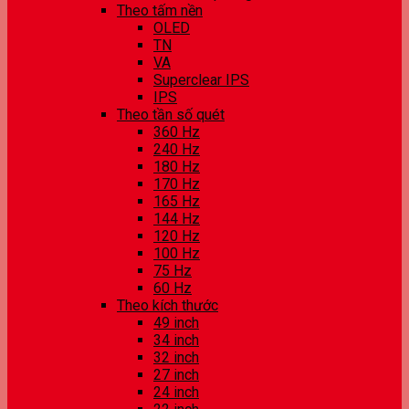
Theo tấm nền
OLED
TN
VA
Superclear IPS
IPS
Theo tần số quét
360 Hz
240 Hz
180 Hz
170 Hz
165 Hz
144 Hz
120 Hz
100 Hz
75 Hz
60 Hz
Theo kích thước
49 inch
34 inch
32 inch
27 inch
24 inch