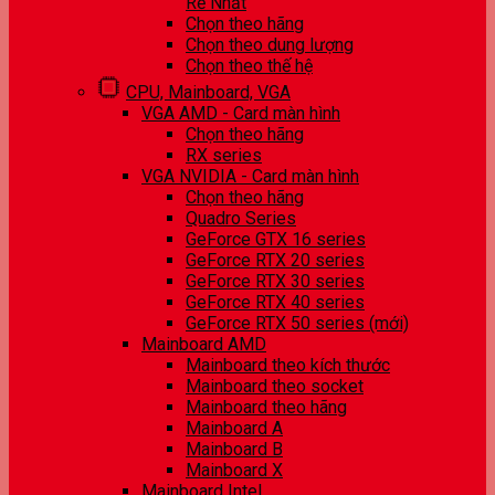
Rẻ Nhất
Chọn theo hãng
Chọn theo dung lượng
Chọn theo thế hệ
CPU, Mainboard, VGA
VGA AMD - Card màn hình
Chọn theo hãng
RX series
VGA NVIDIA - Card màn hình
Chọn theo hãng
Quadro Series
GeForce GTX 16 series
GeForce RTX 20 series
GeForce RTX 30 series
GeForce RTX 40 series
GeForce RTX 50 series (mới)
Mainboard AMD
Mainboard theo kích thước
Mainboard theo socket
Mainboard theo hãng
Mainboard A
Mainboard B
Mainboard X
Mainboard Intel