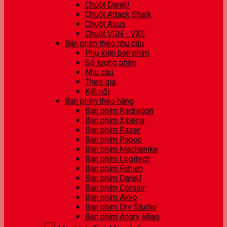
Chuột DareU
Chuột Attack Shark
Chuột Asus
Chuột VGN - VXE
Bàn phím theo nhu cầu
Phụ kiện bàn phím
Số lượng phím
Nhu cầu
Theo giá
Kết nối
Bàn phím theo hãng
Bàn phím Redragon
Bàn phím Xiberia
Bàn phím Razer
Bàn phím Rapoo
Bàn phím Machenike
Bàn phím Logitech
Bàn phím Fuhlen
Bàn phím DareU
Bàn phím Corsair
Bàn phím Akko
Bàn phím Dry Studio
Bàn phím Angry Miao