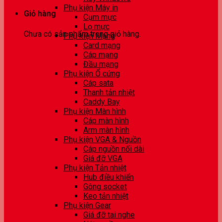
Phụ kiện Máy in
Giỏ hàng
Cụm mực
Lọ mực
Chưa có sản phẩm trong giỏ hàng.
Phụ kiện Mạng
Card mạng
Cáp mạng
Đầu mạng
Phụ kiện Ổ cứng
Cáp sata
Thanh tản nhiệt
Caddy Bay
Phụ kiện Màn hình
Cáp màn hình
Arm màn hình
Phụ kiện VGA & Nguồn
Cáp nguồn nối dài
Giá đỡ VGA
Phụ kiện Tản nhiệt
Hub điều khiển
Gông socket
Keo tản nhiệt
Phụ kiện Gear
Giá đỡ tai nghe