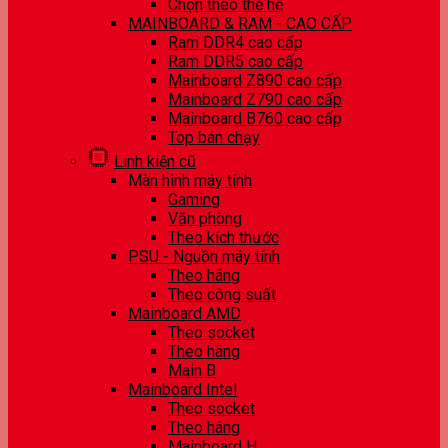
Chọn theo thế hệ
MAINBOARD & RAM - CAO CẤP
Ram DDR4 cao cấp
Ram DDR5 cao cấp
Mainboard Z890 cao cấp
Mainboard Z790 cao cấp
Mainboard B760 cao cấp
Top bán chạy
Linh kiện cũ
Màn hình máy tính
Gaming
Văn phòng
Theo kích thước
PSU - Nguồn máy tính
Theo hãng
Theo công suất
Mainboard AMD
Theo socket
Theo hãng
Main B
Mainboard Intel
Theo socket
Theo hãng
Mainboard H