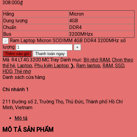
308.000
₫
Hãng
Micron
Dung lượng
4GB
Chuẩn
DDR4
Bus
3200MHzx
Ram Laptop Micron SODIMM 4GB DDR4 3200MHz số
lượng
Thêm vào giỏ
Thanh toán ngay
Mã:
R4.LT.4G.3200.MC.Tray
Danh mục:
Bộ nhớ RAM
,
Chọn theo
thế hệ
,
Laptop
,
Phụ kiện Laptop ❯
,
Ram laptop
,
RAM, SSD,
HDD, Thẻ nhớ
Danh sách cửa hàng
Chi nhánh 1
211 Đường số 2, Trường Thọ, Thủ Đức, Thành phố Hồ Chí
Minh, Vietnam
Mô tả
MÔ TẢ SẢN PHẨM