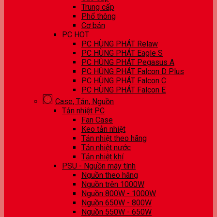
Trung cấp
Phổ thông
Cơ bản
PC HOT
PC HÙNG PHÁT Relaw
PC HÙNG PHÁT Eagle S
PC HÙNG PHÁT Pegasus A
PC HÙNG PHÁT Falcon D Plus
PC HÙNG PHÁT Falcon C
PC HÙNG PHÁT Falcon E
Case, Tản, Nguồn
Tản nhiệt PC
Fan Case
Keo tản nhiệt
Tản nhiệt theo hãng
Tản nhiệt nước
Tản nhiệt khí
PSU - Nguồn máy tính
Nguồn theo hãng
Nguồn trên 1000W
Nguồn 800W - 1000W
Nguồn 650W - 800W
Nguồn 550W - 650W