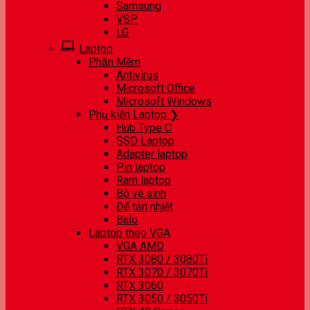
Samsung
VSP
LG
Laptop
Phần Mềm
Antivirus
Microsoft Office
Microsoft Windows
Phụ kiện Laptop ❯
Hub Type C
SSD Laptop
Adapter laptop
Pin laptop
Ram laptop
Bộ vệ sinh
Đế tản nhiệt
Balo
Laptop theo VGA
VGA AMD
RTX 3080 / 3080Ti
RTX 3070 / 3070Ti
RTX 3060
RTX 3050 / 3050Ti