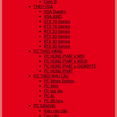
Core i3
THEO VGA
VGA Quadro
VGA AMD
GTX 10 Series
GTX 16 Series
RTX 20 Series
RTX 30 Series
RTX 40 Series
RTX 50 Series
PC THEO HÃNG
PC HÙNG PHÁT x MSI
PC HÙNG PHÁT x ASUS
PC HÙNG PHÁT x GIGABYTE
PC HÙNG PHÁT
PC THEO NHU CẦU
PC White Edition
PC Mini
PC giả lập
PC AI
PC đồ hoạ
PC GAMING
Siêu cao cấp
Cao cấp