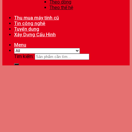
Theo dòng
Theo thế hệ
Thu mua máy tính cũ
Tin công nghệ
Tuyển dụng
Xây Dựng Cấu Hình
Menu
Tìm kiếm: