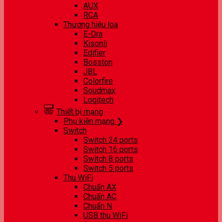
AUX
RCA
Thương hiệu loa
E-Dra
Kisonli
Edifier
Bosston
JBL
Colorfire
Soudmax
Logitech
Thiết bị mạng
Phụ kiện mạng ❯
Switch
Switch 24 ports
Switch 16 ports
Switch 8 ports
Switch 5 ports
Thu WiFi
Chuẩn AX
Chuẩn AC
Chuẩn N
USB thu WiFi