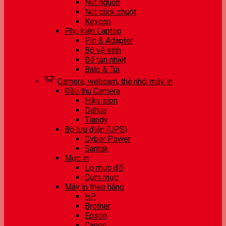
Nút nguồn
Nút click chuột
Keycap
Phụ kiện Laptop
Pin & Adapter
Bộ vệ sinh
Đế tản nhiệt
Balo & Túi
Camera, webcam, thẻ nhớ, máy in
Đầu thu Camera
Hikvision
Dahua
Tiandy
Bộ lưu điện (UPS)
Cyber Power
Santak
Mực in
Lọ mực đổ
Cụm mực
Máy in theo hãng
HP
Brother
Epson
Canon