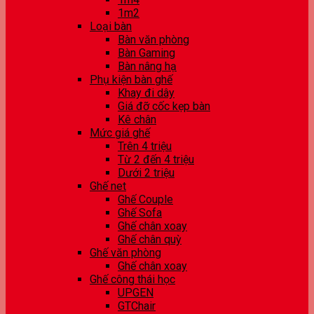
1m2
Loại bàn
Bàn văn phòng
Bàn Gaming
Bàn nâng hạ
Phụ kiện bàn ghế
Khay đi dây
Giá đỡ cốc kẹp bàn
Kê chân
Mức giá ghế
Trên 4 triệu
Từ 2 đến 4 triệu
Dưới 2 triệu
Ghế net
Ghế Couple
Ghế Sofa
Ghế chân xoay
Ghế chân quỳ
Ghế văn phòng
Ghế chân xoay
Ghế công thái học
UPGEN
GTChair