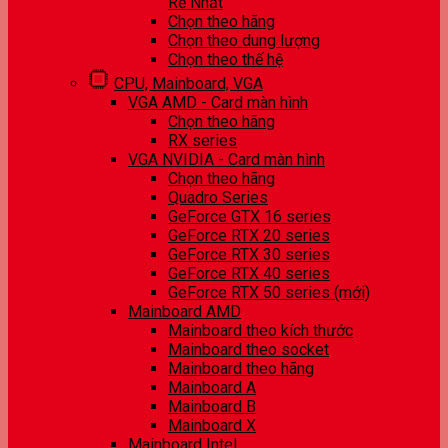
Rẻ Nhất
Chọn theo hãng
Chọn theo dung lượng
Chọn theo thế hệ
CPU, Mainboard, VGA
VGA AMD - Card màn hình
Chọn theo hãng
RX series
VGA NVIDIA - Card màn hình
Chọn theo hãng
Quadro Series
GeForce GTX 16 series
GeForce RTX 20 series
GeForce RTX 30 series
GeForce RTX 40 series
GeForce RTX 50 series (mới)
Mainboard AMD
Mainboard theo kích thước
Mainboard theo socket
Mainboard theo hãng
Mainboard A
Mainboard B
Mainboard X
Mainboard Intel