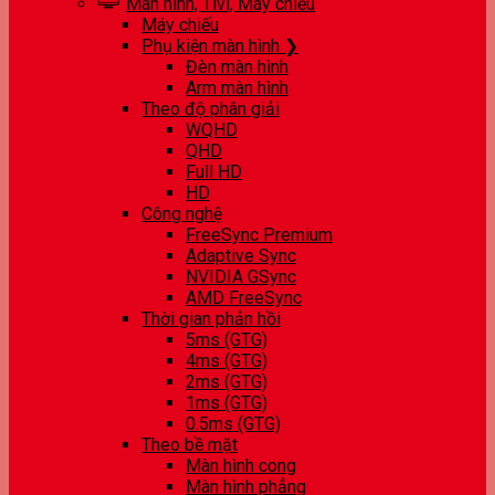
Màn hình, Tivi, Máy chiếu
Máy chiếu
Phụ kiện màn hình ❯
Đèn màn hình
Arm màn hình
Theo độ phân giải
WQHD
QHD
Full HD
HD
Công nghệ
FreeSync Premium
Adaptive Sync
NVIDIA GSync
AMD FreeSync
Thời gian phản hồi
5ms (GTG)
4ms (GTG)
2ms (GTG)
1ms (GTG)
0.5ms (GTG)
Theo bề mặt
Màn hình cong
Màn hình phẳng