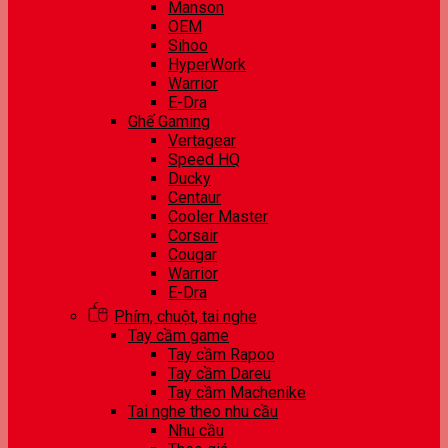
Manson
OEM
Sihoo
HyperWork
Warrior
E-Dra
Ghế Gaming
Vertagear
Speed HQ
Ducky
Centaur
Cooler Master
Corsair
Cougar
Warrior
E-Dra
Phím, chuột, tai nghe
Tay cầm game
Tay cầm Rapoo
Tay cầm Dareu
Tay cầm Machenike
Tai nghe theo nhu cầu
Nhu cầu