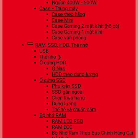
Nguồn 400W - 500W
Case - Thùng máy
Case theo hãng
Case Mini
Case Gaming 2 mặt kính (hồ cá)
Case Gaming 1 mặt kính
Case văn phòng
RAM, SSD, HDD, Thẻ nhớ
USB
Thẻ nhớ ❯
Ổ cứng HDD
Ổ Nas
HDD theo dung lượng
Ổ cứng SSD
Phụ kiện SSD
SSD gắn ngoài
Chọn theo hãng
Dung lượng
Thế hệ và chuẩn cắm
Bộ nhớ RAM
RAM LED RGB
RAM ECC
Bộ Nhớ Ram Theo Bus Chính Hãng Giá