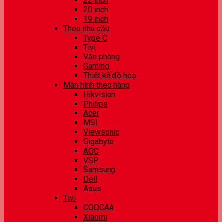
22 inch
20 inch
19 inch
Theo nhu cầu
Type C
Tivi
Văn phòng
Gaming
Thiết kế đồ hoạ
Màn hình theo hãng
Hikvision
Philips
Acer
MSI
Viewsonic
Gigabyte
AOC
VSP
Samsung
Dell
Asus
Tivi
COOCAA
Xiaomi