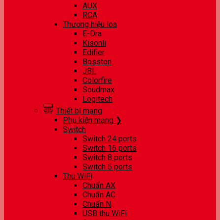
AUX
RCA
Thương hiệu loa
E-Dra
Kisonli
Edifier
Bosston
JBL
Colorfire
Soudmax
Logitech
Thiết bị mạng
Phụ kiện mạng ❯
Switch
Switch 24 ports
Switch 16 ports
Switch 8 ports
Switch 5 ports
Thu WiFi
Chuẩn AX
Chuẩn AC
Chuẩn N
USB thu WiFi