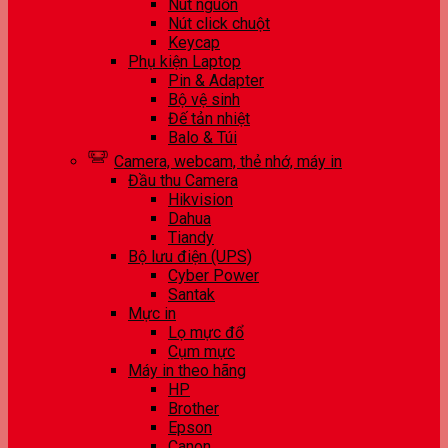
Nút nguồn
Nút click chuột
Keycap
Phụ kiện Laptop
Pin & Adapter
Bộ vệ sinh
Đế tản nhiệt
Balo & Túi
Camera, webcam, thẻ nhớ, máy in
Đầu thu Camera
Hikvision
Dahua
Tiandy
Bộ lưu điện (UPS)
Cyber Power
Santak
Mực in
Lọ mực đổ
Cụm mực
Máy in theo hãng
HP
Brother
Epson
Canon