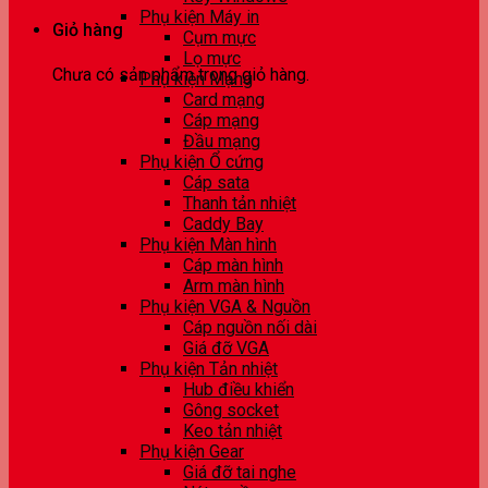
Phụ kiện Máy in
Giỏ hàng
Cụm mực
Lọ mực
Chưa có sản phẩm trong giỏ hàng.
Phụ kiện Mạng
Card mạng
Cáp mạng
Đầu mạng
Phụ kiện Ổ cứng
Cáp sata
Thanh tản nhiệt
Caddy Bay
Phụ kiện Màn hình
Cáp màn hình
Arm màn hình
Phụ kiện VGA & Nguồn
Cáp nguồn nối dài
Giá đỡ VGA
Phụ kiện Tản nhiệt
Hub điều khiển
Gông socket
Keo tản nhiệt
Phụ kiện Gear
Giá đỡ tai nghe