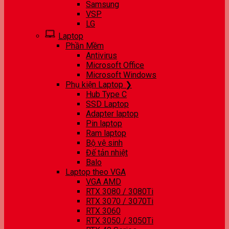
Samsung
VSP
LG
Laptop
Phần Mềm
Antivirus
Microsoft Office
Microsoft Windows
Phụ kiện Laptop ❯
Hub Type C
SSD Laptop
Adapter laptop
Pin laptop
Ram laptop
Bộ vệ sinh
Đế tản nhiệt
Balo
Laptop theo VGA
VGA AMD
RTX 3080 / 3080Ti
RTX 3070 / 3070Ti
RTX 3060
RTX 3050 / 3050Ti