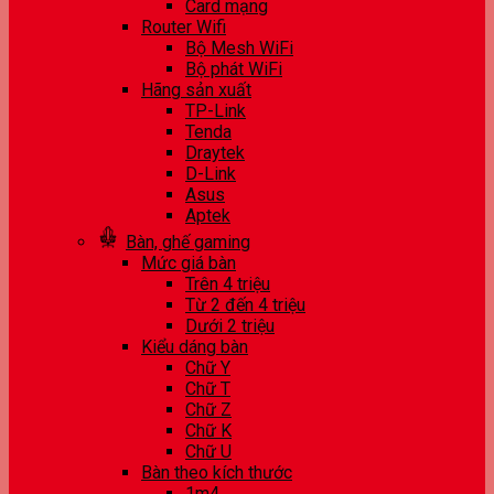
Card mạng
Router Wifi
Bộ Mesh WiFi
Bộ phát WiFi
Hãng sản xuất
TP-Link
Tenda
Draytek
D-Link
Asus
Aptek
Bàn, ghế gaming
Mức giá bàn
Trên 4 triệu
Từ 2 đến 4 triệu
Dưới 2 triệu
Kiểu dáng bàn
Chữ Y
Chữ T
Chữ Z
Chữ K
Chữ U
Bàn theo kích thước
1m4