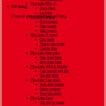
Phụ kiện Máy in
Giỏ hàng
Cụm mực
Lọ mực
Chưa có sản phẩm trong giỏ hàng.
Phụ kiện Mạng
Card mạng
Cáp mạng
Đầu mạng
Phụ kiện Ổ cứng
Cáp sata
Thanh tản nhiệt
Caddy Bay
Phụ kiện Màn hình
Cáp màn hình
Arm màn hình
Phụ kiện VGA & Nguồn
Cáp nguồn nối dài
Giá đỡ VGA
Phụ kiện Tản nhiệt
Hub điều khiển
Gông socket
Keo tản nhiệt
Phụ kiện Gear
Giá đỡ tai nghe