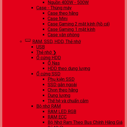
Nguồn 400W - 500W
Case - Thùng máy
Case theo hãng
Case Mini
Case Gaming 2 mặt kính (hồ cá)
Case Gaming 1 mặt kính
Case văn phòng
RAM, SSD, HDD, Thẻ nhớ
USB
Thẻ nhớ ❯
Ổ cứng HDD
Ổ Nas
HDD theo dung lượng
Ổ cứng SSD
Phụ kiện SSD
SSD gắn ngoài
Chọn theo hãng
Dung lượng
Thế hệ và chuẩn cắm
Bộ nhớ RAM
RAM LED RGB
RAM ECC
Bộ Nhớ Ram Theo Bus Chính Hãng Giá