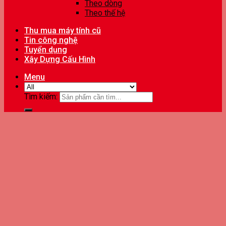
Theo dòng
Theo thế hệ
Thu mua máy tính cũ
Tin công nghệ
Tuyển dụng
Xây Dựng Cấu Hình
Menu
Tìm kiếm: