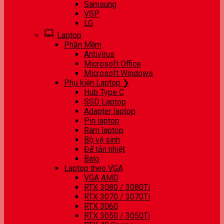
Samsung
VSP
LG
Laptop
Phần Mềm
Antivirus
Microsoft Office
Microsoft Windows
Phụ kiện Laptop ❯
Hub Type C
SSD Laptop
Adapter laptop
Pin laptop
Ram laptop
Bộ vệ sinh
Đế tản nhiệt
Balo
Laptop theo VGA
VGA AMD
RTX 3080 / 3080Ti
RTX 3070 / 3070Ti
RTX 3060
RTX 3050 / 3050Ti