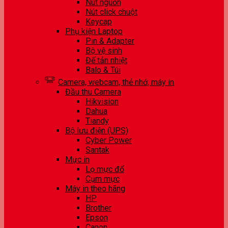
Nút nguồn
Nút click chuột
Keycap
Phụ kiện Laptop
Pin & Adapter
Bộ vệ sinh
Đế tản nhiệt
Balo & Túi
Camera, webcam, thẻ nhớ, máy in
Đầu thu Camera
Hikvision
Dahua
Tiandy
Bộ lưu điện (UPS)
Cyber Power
Santak
Mực in
Lọ mực đổ
Cụm mực
Máy in theo hãng
HP
Brother
Epson
Canon