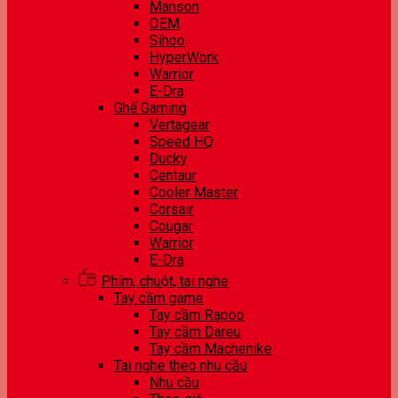
Manson
OEM
Sihoo
HyperWork
Warrior
E-Dra
Ghế Gaming
Vertagear
Speed HQ
Ducky
Centaur
Cooler Master
Corsair
Cougar
Warrior
E-Dra
Phím, chuột, tai nghe
Tay cầm game
Tay cầm Rapoo
Tay cầm Dareu
Tay cầm Machenike
Tai nghe theo nhu cầu
Nhu cầu