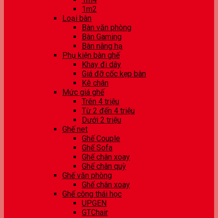
1m2
Loại bàn
Bàn văn phòng
Bàn Gaming
Bàn nâng hạ
Phụ kiện bàn ghế
Khay đi dây
Giá đỡ cốc kẹp bàn
Kê chân
Mức giá ghế
Trên 4 triệu
Từ 2 đến 4 triệu
Dưới 2 triệu
Ghế net
Ghế Couple
Ghế Sofa
Ghế chân xoay
Ghế chân quỳ
Ghế văn phòng
Ghế chân xoay
Ghế công thái học
UPGEN
GTChair