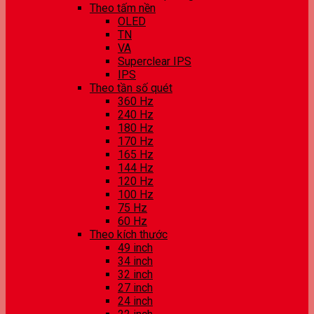
Theo tấm nền
OLED
TN
VA
Superclear IPS
IPS
Theo tần số quét
360 Hz
240 Hz
180 Hz
170 Hz
165 Hz
144 Hz
120 Hz
100 Hz
75 Hz
60 Hz
Theo kích thước
49 inch
34 inch
32 inch
27 inch
24 inch