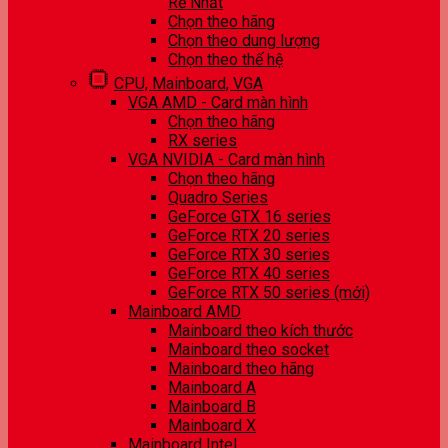
Rẻ Nhất
Chọn theo hãng
Chọn theo dung lượng
Chọn theo thế hệ
CPU, Mainboard, VGA
VGA AMD - Card màn hình
Chọn theo hãng
RX series
VGA NVIDIA - Card màn hình
Chọn theo hãng
Quadro Series
GeForce GTX 16 series
GeForce RTX 20 series
GeForce RTX 30 series
GeForce RTX 40 series
GeForce RTX 50 series (mới)
Mainboard AMD
Mainboard theo kích thước
Mainboard theo socket
Mainboard theo hãng
Mainboard A
Mainboard B
Mainboard X
Mainboard Intel