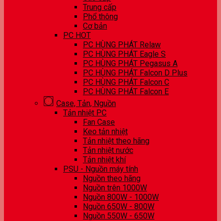
Trung cấp
Phổ thông
Cơ bản
PC HOT
PC HÙNG PHÁT Relaw
PC HÙNG PHÁT Eagle S
PC HÙNG PHÁT Pegasus A
PC HÙNG PHÁT Falcon D Plus
PC HÙNG PHÁT Falcon C
PC HÙNG PHÁT Falcon E
Case, Tản, Nguồn
Tản nhiệt PC
Fan Case
Keo tản nhiệt
Tản nhiệt theo hãng
Tản nhiệt nước
Tản nhiệt khí
PSU - Nguồn máy tính
Nguồn theo hãng
Nguồn trên 1000W
Nguồn 800W - 1000W
Nguồn 650W - 800W
Nguồn 550W - 650W