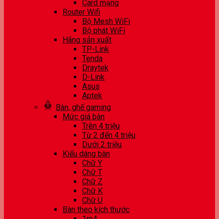
Card mạng
Router Wifi
Bộ Mesh WiFi
Bộ phát WiFi
Hãng sản xuất
TP-Link
Tenda
Draytek
D-Link
Asus
Aptek
Bàn, ghế gaming
Mức giá bàn
Trên 4 triệu
Từ 2 đến 4 triệu
Dưới 2 triệu
Kiểu dáng bàn
Chữ Y
Chữ T
Chữ Z
Chữ K
Chữ U
Bàn theo kích thước
1m4