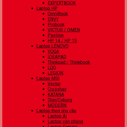
EXPERTBOOK
Laptop HP
OmniBook
ENVY
Probook
VICTUS / OMEN
Pavilion
HP 14 / HP 15
Laptop LENOVO
YOGA
IDEAPAD
Thinkpad / Thinkbook
LOQ
LEGION
Laptop MSI
Vector
Crosshair
KATANA
Thin/Cyborg
MODERN
Laptop theo nhu cầu
Laptop AI
Laptop văn phòng
Laptop Gaming