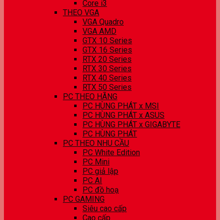
Core i3
THEO VGA
VGA Quadro
VGA AMD
GTX 10 Series
GTX 16 Series
RTX 20 Series
RTX 30 Series
RTX 40 Series
RTX 50 Series
PC THEO HÃNG
PC HÙNG PHÁT x MSI
PC HÙNG PHÁT x ASUS
PC HÙNG PHÁT x GIGABYTE
PC HÙNG PHÁT
PC THEO NHU CẦU
PC White Edition
PC Mini
PC giả lập
PC AI
PC đồ hoạ
PC GAMING
Siêu cao cấp
Cao cấp