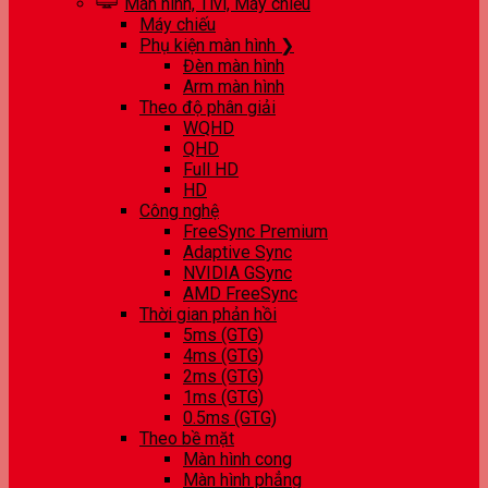
Màn hình, Tivi, Máy chiếu
Máy chiếu
Phụ kiện màn hình ❯
Đèn màn hình
Arm màn hình
Theo độ phân giải
WQHD
QHD
Full HD
HD
Công nghệ
FreeSync Premium
Adaptive Sync
NVIDIA GSync
AMD FreeSync
Thời gian phản hồi
5ms (GTG)
4ms (GTG)
2ms (GTG)
1ms (GTG)
0.5ms (GTG)
Theo bề mặt
Màn hình cong
Màn hình phẳng