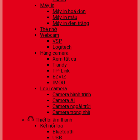
Máy in
Máy in hoá đơn
Máy in màu
Máy in đen trắng
Thẻ nhớ
Webcam
VSP
Logitech
Hãng camera
Xem tất cả
Tiandy
TP-Link
EZVIZ
IMOU
Loại camera
Camera hành trình
Camera AI
Camera ngoài trời
Camera trong nhà
Thiết bị âm thanh
Kết nối loa
Bluetooth
USB