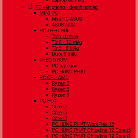
PC văn phòng - doanh nghiệp
MINI PC
Mini PC ASUS
ASUS NUC
PC THEO GIÁ
Trên 10 triệu
Từ 8 - 10 triệu
Từ 5 - 8 triệu
Dưới 5 triệu
THEO NHÓM
PC tuỳ chọn
PC HÙNG PHÁT
PC CPU AMD
Ryzen 7
Ryzen 5
Ryzen 3
PC HOT
Core i7
Core i5
Core i3
PC HÙNG PHÁT WorkFlex 12
PC HÙNG PHÁT Officeline 12 Core i5
PC HÙNG PHÁT Officeline 12 Core i3