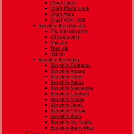
Chuột DareU
Chuột Attack Shark
Chuột Asus
Chuột VGN - VXE
Bàn phím theo nhu cầu
Phụ kiện bàn phím
Số lượng phím
Nhu cầu
Theo giá
Kết nối
Bàn phím theo hãng
Bàn phím Redragon
Bàn phím Xiberia
Bàn phím Razer
Bàn phím Rapoo
Bàn phím Machenike
Bàn phím Logitech
Bàn phím Fuhlen
Bàn phím DareU
Bàn phím Corsair
Bàn phím Akko
Bàn phím Dry Studio
Bàn phím Angry Miao