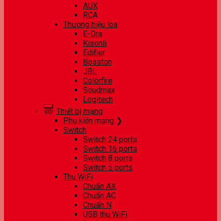
AUX
RCA
Thương hiệu loa
E-Dra
Kisonli
Edifier
Bosston
JBL
Colorfire
Soudmax
Logitech
Thiết bị mạng
Phụ kiện mạng ❯
Switch
Switch 24 ports
Switch 16 ports
Switch 8 ports
Switch 5 ports
Thu WiFi
Chuẩn AX
Chuẩn AC
Chuẩn N
USB thu WiFi