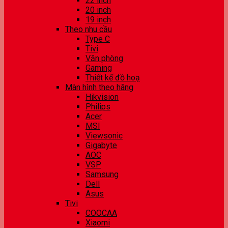
22 inch
20 inch
19 inch
Theo nhu cầu
Type C
Tivi
Văn phòng
Gaming
Thiết kế đồ hoạ
Màn hình theo hãng
Hikvision
Philips
Acer
MSI
Viewsonic
Gigabyte
AOC
VSP
Samsung
Dell
Asus
Tivi
COOCAA
Xiaomi