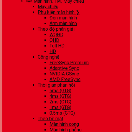
Màn hình, Tivi, Máy chiếu
Máy chiếu
Phụ kiện màn hình ❯
Đèn màn hình
Arm màn hình
Theo độ phân giải
WQHD
QHD
Full HD
HD
Công nghệ
FreeSync Premium
Adaptive Sync
NVIDIA GSync
AMD FreeSync
Thời gian phản hồi
5ms (GTG)
4ms (GTG)
2ms (GTG)
1ms (GTG)
0.5ms (GTG)
Theo bề mặt
Màn hình cong
Màn hình phẳng