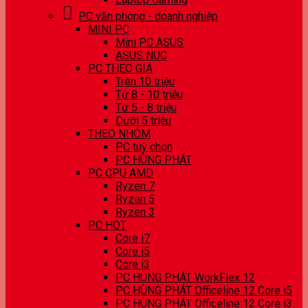
PC văn phòng - doanh nghiệp
MINI PC
Mini PC ASUS
ASUS NUC
PC THEO GIÁ
Trên 10 triệu
Từ 8 - 10 triệu
Từ 5 - 8 triệu
Dưới 5 triệu
THEO NHÓM
PC tuỳ chọn
PC HÙNG PHÁT
PC CPU AMD
Ryzen 7
Ryzen 5
Ryzen 3
PC HOT
Core i7
Core i5
Core i3
PC HÙNG PHÁT WorkFlex 12
PC HÙNG PHÁT Officeline 12 Core i5
PC HÙNG PHÁT Officeline 12 Core i3