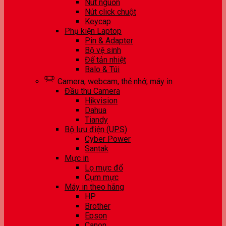
Nút nguồn
Nút click chuột
Keycap
Phụ kiện Laptop
Pin & Adapter
Bộ vệ sinh
Đế tản nhiệt
Balo & Túi
Camera, webcam, thẻ nhớ, máy in
Đầu thu Camera
Hikvision
Dahua
Tiandy
Bộ lưu điện (UPS)
Cyber Power
Santak
Mực in
Lọ mực đổ
Cụm mực
Máy in theo hãng
HP
Brother
Epson
Canon