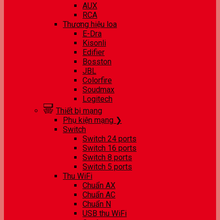
AUX
RCA
Thương hiệu loa
E-Dra
Kisonli
Edifier
Bosston
JBL
Colorfire
Soudmax
Logitech
Thiết bị mạng
Phụ kiện mạng ❯
Switch
Switch 24 ports
Switch 16 ports
Switch 8 ports
Switch 5 ports
Thu WiFi
Chuẩn AX
Chuẩn AC
Chuẩn N
USB thu WiFi