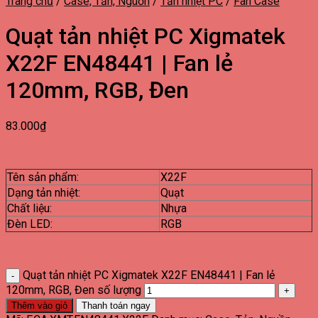
Trang chủ
/
Case, Tản, Nguồn
/
Tản nhiệt PC
/
Fan Case
Quạt tản nhiệt PC Xigmatek
X22F EN48441 | Fan lẻ
120mm, RGB, Đen
83.000
₫
Tên sản phẩm:
X22F
Dạng tản nhiệt:
Quạt
Chất liệu:
Nhựa
Đèn LED:
RGB
Quạt tản nhiệt PC Xigmatek X22F EN48441 | Fan lẻ
120mm, RGB, Đen số lượng
Thêm vào giỏ
Thanh toán ngay