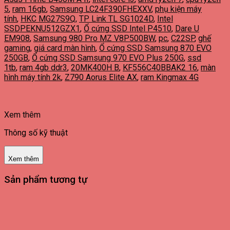
5
,
ram 16gb
,
Samsung LC24F390FHEXXV
,
phụ kiện máy
tính
,
HKC MG27S9Q
,
TP Link TL SG1024D
,
Intel
SSDPEKNU512GZX1
,
Ổ cứng SSD Intel P4510
,
Dare U
EM908
,
Samsung 980 Pro MZ V8P500BW
,
pc
,
C22SP
,
ghế
gaming
,
giá card màn hình
,
Ổ cứng SSD Samsung 870 EVO
250GB
,
Ổ cứng SSD Samsung 970 EVO Plus 250G
,
ssd
1tb
,
ram 4gb ddr3
,
20MK400H B
,
KF556C40BBAK2 16
,
màn
hình máy tính 2k
,
Z790 Aorus Elite AX
,
ram Kingmax 4G
Xem thêm
Thông số kỹ thuật
Xem thêm
Sản phẩm tương tự