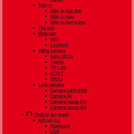
Máy in
Máy in hoá đơn
Máy in màu
Máy in đen trắng
Thẻ nhớ
Webcam
VSP
Logitech
Hãng camera
Xem tất cả
Tiandy
TP-Link
EZVIZ
IMOU
Loại camera
Camera hành trình
Camera AI
Camera ngoài trời
Camera trong nhà
Thiết bị âm thanh
Kết nối loa
Bluetooth
USB