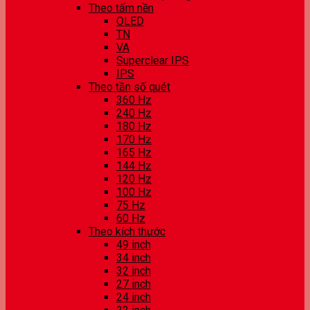
Theo tấm nền
OLED
TN
VA
Superclear IPS
IPS
Theo tần số quét
360 Hz
240 Hz
180 Hz
170 Hz
165 Hz
144 Hz
120 Hz
100 Hz
75 Hz
60 Hz
Theo kích thước
49 inch
34 inch
32 inch
27 inch
24 inch