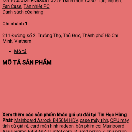
Mã:
F.CA.XMT.EN48441.X22F
Danh mục:
Case, Tản, Nguồn
,
Fan Case
,
Tản nhiệt PC
Danh sách cửa hàng
Chi nhánh 1
211 Đường số 2, Trường Thọ, Thủ Đức, Thành phố Hồ Chí
Minh, Vietnam
Mô tả
MÔ TẢ SẢN PHẨM
Xem thêm các sản phẩm khác giá ưu đãi tại Tin Học Hùng
Phát
:
Mainboard Asrock B450M HDV
,
case máy tính
,
CPU máy
tính cũ giá rẻ
,
card màn hình radeon
,
bàn phím cơ
,
Mainboard
Asus Prime B450M A II
,
intel core i3
,
amd ryzen 7
,
cpu ryzen