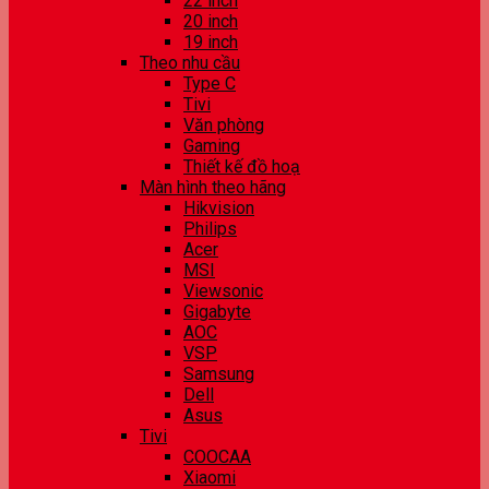
22 inch
20 inch
19 inch
Theo nhu cầu
Type C
Tivi
Văn phòng
Gaming
Thiết kế đồ hoạ
Màn hình theo hãng
Hikvision
Philips
Acer
MSI
Viewsonic
Gigabyte
AOC
VSP
Samsung
Dell
Asus
Tivi
COOCAA
Xiaomi