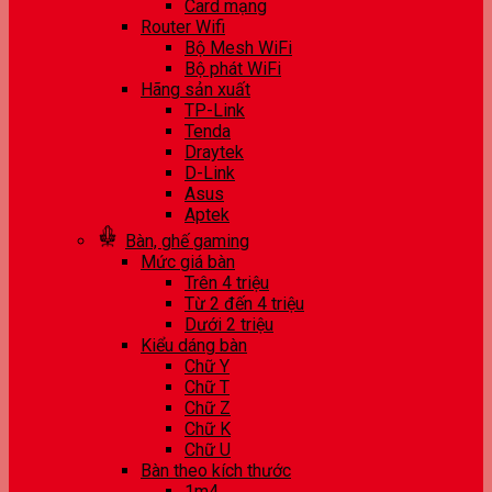
Card mạng
Router Wifi
Bộ Mesh WiFi
Bộ phát WiFi
Hãng sản xuất
TP-Link
Tenda
Draytek
D-Link
Asus
Aptek
Bàn, ghế gaming
Mức giá bàn
Trên 4 triệu
Từ 2 đến 4 triệu
Dưới 2 triệu
Kiểu dáng bàn
Chữ Y
Chữ T
Chữ Z
Chữ K
Chữ U
Bàn theo kích thước
1m4