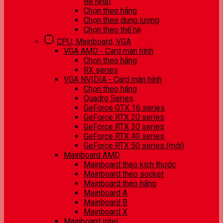
Rẻ Nhất
Chọn theo hãng
Chọn theo dung lượng
Chọn theo thế hệ
CPU, Mainboard, VGA
VGA AMD - Card màn hình
Chọn theo hãng
RX series
VGA NVIDIA - Card màn hình
Chọn theo hãng
Quadro Series
GeForce GTX 16 series
GeForce RTX 20 series
GeForce RTX 30 series
GeForce RTX 40 series
GeForce RTX 50 series (mới)
Mainboard AMD
Mainboard theo kích thước
Mainboard theo socket
Mainboard theo hãng
Mainboard A
Mainboard B
Mainboard X
Mainboard Intel