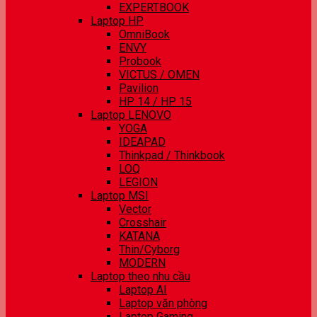
EXPERTBOOK
Laptop HP
OmniBook
ENVY
Probook
VICTUS / OMEN
Pavilion
HP 14 / HP 15
Laptop LENOVO
YOGA
IDEAPAD
Thinkpad / Thinkbook
LOQ
LEGION
Laptop MSI
Vector
Crosshair
KATANA
Thin/Cyborg
MODERN
Laptop theo nhu cầu
Laptop AI
Laptop văn phòng
Laptop Gaming