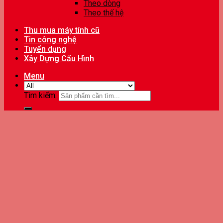
Theo dòng
Theo thế hệ
Thu mua máy tính cũ
Tin công nghệ
Tuyển dụng
Xây Dựng Cấu Hình
Menu
Tìm kiếm: