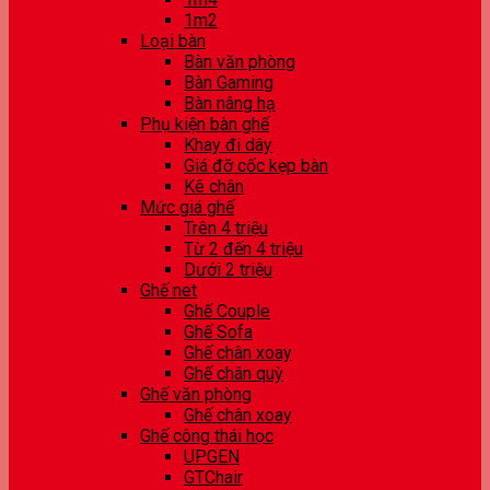
1m2
Loại bàn
Bàn văn phòng
Bàn Gaming
Bàn nâng hạ
Phụ kiện bàn ghế
Khay đi dây
Giá đỡ cốc kẹp bàn
Kê chân
Mức giá ghế
Trên 4 triệu
Từ 2 đến 4 triệu
Dưới 2 triệu
Ghế net
Ghế Couple
Ghế Sofa
Ghế chân xoay
Ghế chân quỳ
Ghế văn phòng
Ghế chân xoay
Ghế công thái học
UPGEN
GTChair