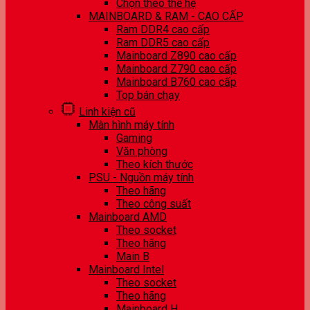
Chọn theo thế hệ
MAINBOARD & RAM - CAO CẤP
Ram DDR4 cao cấp
Ram DDR5 cao cấp
Mainboard Z890 cao cấp
Mainboard Z790 cao cấp
Mainboard B760 cao cấp
Top bán chạy
Linh kiện cũ
Màn hình máy tính
Gaming
Văn phòng
Theo kích thước
PSU - Nguồn máy tính
Theo hãng
Theo công suất
Mainboard AMD
Theo socket
Theo hãng
Main B
Mainboard Intel
Theo socket
Theo hãng
Mainboard H