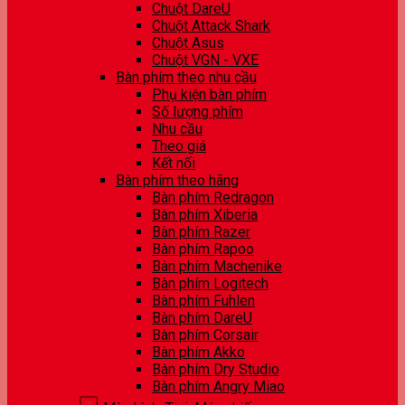
Chuột DareU
Chuột Attack Shark
Chuột Asus
Chuột VGN - VXE
Bàn phím theo nhu cầu
Phụ kiện bàn phím
Số lượng phím
Nhu cầu
Theo giá
Kết nối
Bàn phím theo hãng
Bàn phím Redragon
Bàn phím Xiberia
Bàn phím Razer
Bàn phím Rapoo
Bàn phím Machenike
Bàn phím Logitech
Bàn phím Fuhlen
Bàn phím DareU
Bàn phím Corsair
Bàn phím Akko
Bàn phím Dry Studio
Bàn phím Angry Miao