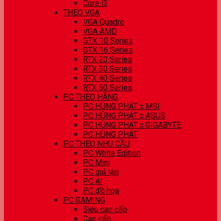
Core i3
THEO VGA
VGA Quadro
VGA AMD
GTX 10 Series
GTX 16 Series
RTX 20 Series
RTX 30 Series
RTX 40 Series
RTX 50 Series
PC THEO HÃNG
PC HÙNG PHÁT x MSI
PC HÙNG PHÁT x ASUS
PC HÙNG PHÁT x GIGABYTE
PC HÙNG PHÁT
PC THEO NHU CẦU
PC White Edition
PC Mini
PC giả lập
PC AI
PC đồ hoạ
PC GAMING
Siêu cao cấp
Cao cấp