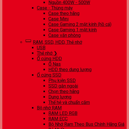
Nguồn 400W - 500W
Case - Thùng máy
Case theo hãng
Case Mini
Case Gaming 2 mặt kính (hồ cá)
Case Gaming 1 mặt kính
Case văn phòng
RAM, SSD, HDD, Thẻ nhớ
USB
Thẻ nhớ ❯
Ổ cứng HDD
Ổ Nas
HDD theo dung lượng
Ổ cứng SSD
Phụ kiện SSD
SSD gắn ngoài
Chọn theo hãng
Dung lượng
Thế hệ và chuẩn cắm
Bộ nhớ RAM
RAM LED RGB
RAM ECC
Bộ Nhớ Ram Theo Bus Chính Hãng Giá