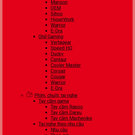
Manson
OEM
Sihoo
HyperWork
Warrior
E-Dra
Ghế Gaming
Vertagear
Speed HQ
Ducky
Centaur
Cooler Master
Corsair
Cougar
Warrior
E-Dra
Phím, chuột, tai nghe
Tay cầm game
Tay cầm Rapoo
Tay cầm Dareu
Tay cầm Machenike
Tai nghe theo nhu cầu
Nhu cầu