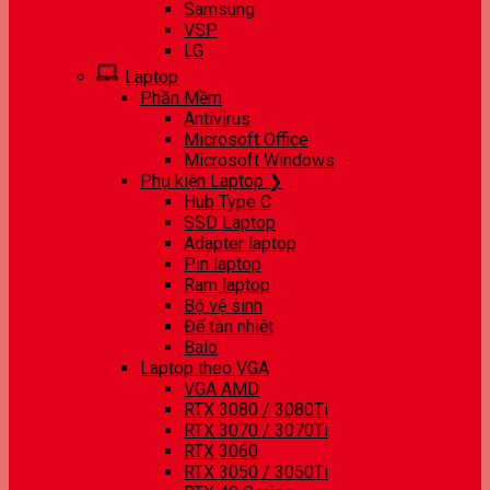
Samsung
VSP
LG
Laptop
Phần Mềm
Antivirus
Microsoft Office
Microsoft Windows
Phụ kiện Laptop ❯
Hub Type C
SSD Laptop
Adapter laptop
Pin laptop
Ram laptop
Bộ vệ sinh
Đế tản nhiệt
Balo
Laptop theo VGA
VGA AMD
RTX 3080 / 3080Ti
RTX 3070 / 3070Ti
RTX 3060
RTX 3050 / 3050Ti