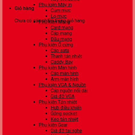
Phụ kiện Máy in
Giỏ hàng
Cụm mực
Lọ mực
Chưa có sản phẩm trong giỏ hàng.
Phụ kiện Mạng
Card mạng
Cáp mạng
Đầu mạng
Phụ kiện Ổ cứng
Cáp sata
Thanh tản nhiệt
Caddy Bay
Phụ kiện Màn hình
Cáp màn hình
Arm màn hình
Phụ kiện VGA & Nguồn
Cáp nguồn nối dài
Giá đỡ VGA
Phụ kiện Tản nhiệt
Hub điều khiển
Gông socket
Keo tản nhiệt
Phụ kiện Gear
Giá đỡ tai nghe