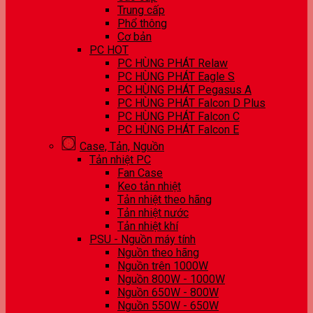
Trung cấp
Phổ thông
Cơ bản
PC HOT
PC HÙNG PHÁT Relaw
PC HÙNG PHÁT Eagle S
PC HÙNG PHÁT Pegasus A
PC HÙNG PHÁT Falcon D Plus
PC HÙNG PHÁT Falcon C
PC HÙNG PHÁT Falcon E
Case, Tản, Nguồn
Tản nhiệt PC
Fan Case
Keo tản nhiệt
Tản nhiệt theo hãng
Tản nhiệt nước
Tản nhiệt khí
PSU - Nguồn máy tính
Nguồn theo hãng
Nguồn trên 1000W
Nguồn 800W - 1000W
Nguồn 650W - 800W
Nguồn 550W - 650W