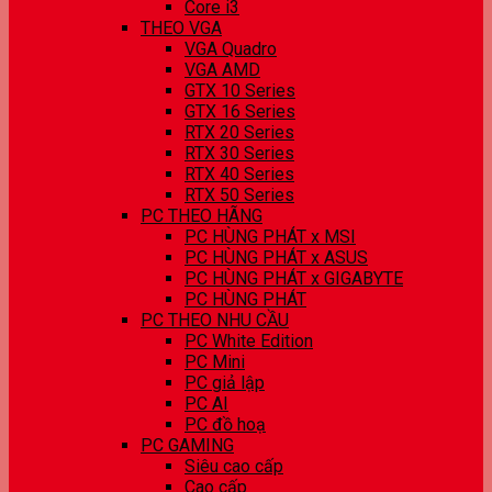
Core i3
THEO VGA
VGA Quadro
VGA AMD
GTX 10 Series
GTX 16 Series
RTX 20 Series
RTX 30 Series
RTX 40 Series
RTX 50 Series
PC THEO HÃNG
PC HÙNG PHÁT x MSI
PC HÙNG PHÁT x ASUS
PC HÙNG PHÁT x GIGABYTE
PC HÙNG PHÁT
PC THEO NHU CẦU
PC White Edition
PC Mini
PC giả lập
PC AI
PC đồ hoạ
PC GAMING
Siêu cao cấp
Cao cấp