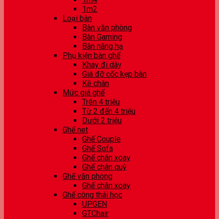
1m2
Loại bàn
Bàn văn phòng
Bàn Gaming
Bàn nâng hạ
Phụ kiện bàn ghế
Khay đi dây
Giá đỡ cốc kẹp bàn
Kê chân
Mức giá ghế
Trên 4 triệu
Từ 2 đến 4 triệu
Dưới 2 triệu
Ghế net
Ghế Couple
Ghế Sofa
Ghế chân xoay
Ghế chân quỳ
Ghế văn phòng
Ghế chân xoay
Ghế công thái học
UPGEN
GTChair