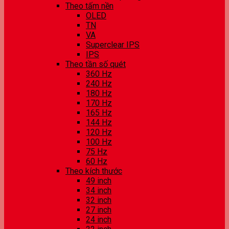
Theo tấm nền
OLED
TN
VA
Superclear IPS
IPS
Theo tần số quét
360 Hz
240 Hz
180 Hz
170 Hz
165 Hz
144 Hz
120 Hz
100 Hz
75 Hz
60 Hz
Theo kích thước
49 inch
34 inch
32 inch
27 inch
24 inch