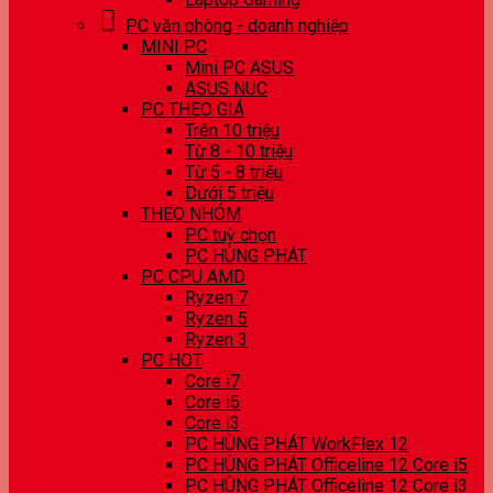
PC văn phòng - doanh nghiệp
MINI PC
Mini PC ASUS
ASUS NUC
PC THEO GIÁ
Trên 10 triệu
Từ 8 - 10 triệu
Từ 5 - 8 triệu
Dưới 5 triệu
THEO NHÓM
PC tuỳ chọn
PC HÙNG PHÁT
PC CPU AMD
Ryzen 7
Ryzen 5
Ryzen 3
PC HOT
Core i7
Core i5
Core i3
PC HÙNG PHÁT WorkFlex 12
PC HÙNG PHÁT Officeline 12 Core i5
PC HÙNG PHÁT Officeline 12 Core i3