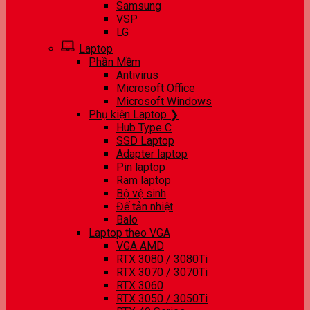
Samsung
VSP
LG
Laptop
Phần Mềm
Antivirus
Microsoft Office
Microsoft Windows
Phụ kiện Laptop ❯
Hub Type C
SSD Laptop
Adapter laptop
Pin laptop
Ram laptop
Bộ vệ sinh
Đế tản nhiệt
Balo
Laptop theo VGA
VGA AMD
RTX 3080 / 3080Ti
RTX 3070 / 3070Ti
RTX 3060
RTX 3050 / 3050Ti