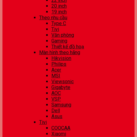
22 inch
20 inch
19 inch
Theo nhu cầu
Type C
Tivi
Văn phòng
Gaming
Thiết kế đồ hoạ
Màn hình theo hãng
Hikvision
Philips
Acer
MSI
Viewsonic
Gigabyte
AOC
VSP
Samsung
Dell
Asus
Tivi
COOCAA
Xiaomi