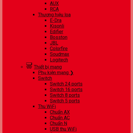
AUX
RCA
Thương hiệu loa
E-Dra
Kisonli
Edifier
Bosston
JBL
Colorfire
Soudmax
Logitech
Thiết bị mạng
Phụ kiện mạng ❯
Switch
Switch 24 ports
Switch 16 ports
Switch 8 ports
Switch 5 ports
Thu WiFi
Chuẩn AX
Chuẩn AC
Chuẩn N
USB thu WiFi