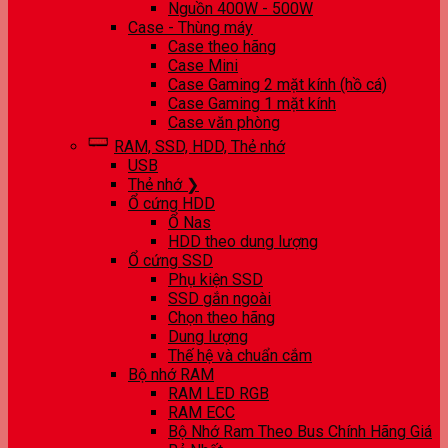
Nguồn 400W - 500W
Case - Thùng máy
Case theo hãng
Case Mini
Case Gaming 2 mặt kính (hồ cá)
Case Gaming 1 mặt kính
Case văn phòng
RAM, SSD, HDD, Thẻ nhớ
USB
Thẻ nhớ ❯
Ổ cứng HDD
Ổ Nas
HDD theo dung lượng
Ổ cứng SSD
Phụ kiện SSD
SSD gắn ngoài
Chọn theo hãng
Dung lượng
Thế hệ và chuẩn cắm
Bộ nhớ RAM
RAM LED RGB
RAM ECC
Bộ Nhớ Ram Theo Bus Chính Hãng Giá