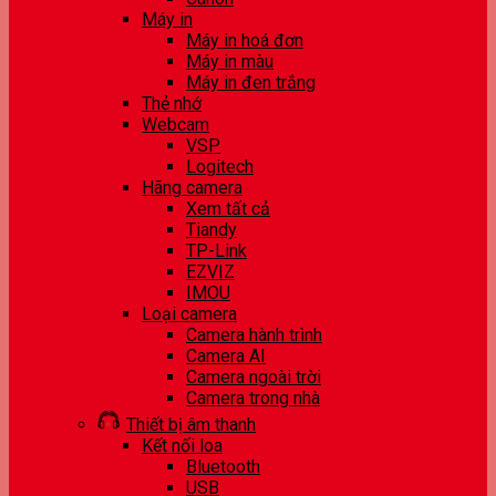
Máy in
Máy in hoá đơn
Máy in màu
Máy in đen trắng
Thẻ nhớ
Webcam
VSP
Logitech
Hãng camera
Xem tất cả
Tiandy
TP-Link
EZVIZ
IMOU
Loại camera
Camera hành trình
Camera AI
Camera ngoài trời
Camera trong nhà
Thiết bị âm thanh
Kết nối loa
Bluetooth
USB