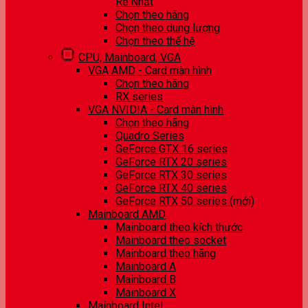
Rẻ Nhất
Chọn theo hãng
Chọn theo dung lượng
Chọn theo thế hệ
CPU, Mainboard, VGA
VGA AMD - Card màn hình
Chọn theo hãng
RX series
VGA NVIDIA - Card màn hình
Chọn theo hãng
Quadro Series
GeForce GTX 16 series
GeForce RTX 20 series
GeForce RTX 30 series
GeForce RTX 40 series
GeForce RTX 50 series (mới)
Mainboard AMD
Mainboard theo kích thước
Mainboard theo socket
Mainboard theo hãng
Mainboard A
Mainboard B
Mainboard X
Mainboard Intel