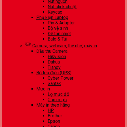
Nút nguồn
Nút click chuột
Keycap
Phụ kiện Laptop
Pin & Adapter
Bộ vệ sinh
Đế tản nhiệt
Balo & Túi
Camera, webcam, thẻ nhớ, máy in
Đầu thu Camera
Hikvision
Dahua
Tiandy
Bộ lưu điện (UPS)
Cyber Power
Santak
Mực in
Lọ mực đổ
Cụm mực
Máy in theo hãng
HP
Brother
Epson
Canon