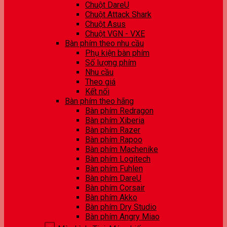
Chuột DareU
Chuột Attack Shark
Chuột Asus
Chuột VGN - VXE
Bàn phím theo nhu cầu
Phụ kiện bàn phím
Số lượng phím
Nhu cầu
Theo giá
Kết nối
Bàn phím theo hãng
Bàn phím Redragon
Bàn phím Xiberia
Bàn phím Razer
Bàn phím Rapoo
Bàn phím Machenike
Bàn phím Logitech
Bàn phím Fuhlen
Bàn phím DareU
Bàn phím Corsair
Bàn phím Akko
Bàn phím Dry Studio
Bàn phím Angry Miao