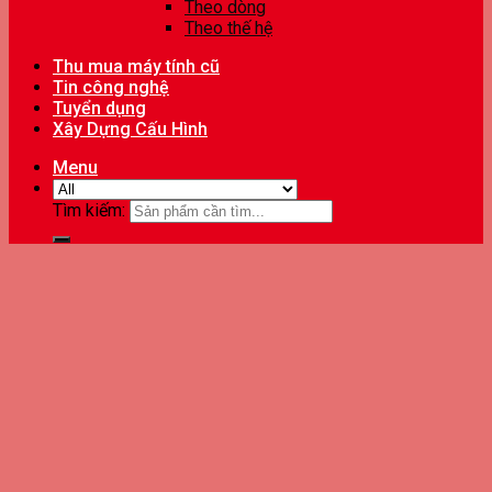
Theo dòng
Theo thế hệ
Thu mua máy tính cũ
Tin công nghệ
Tuyển dụng
Xây Dựng Cấu Hình
Menu
Tìm kiếm: