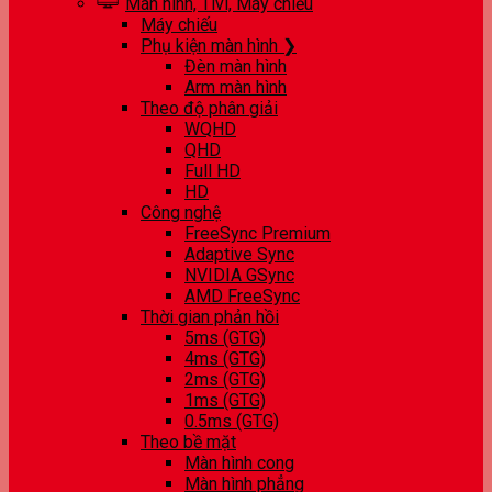
Màn hình, Tivi, Máy chiếu
Máy chiếu
Phụ kiện màn hình ❯
Đèn màn hình
Arm màn hình
Theo độ phân giải
WQHD
QHD
Full HD
HD
Công nghệ
FreeSync Premium
Adaptive Sync
NVIDIA GSync
AMD FreeSync
Thời gian phản hồi
5ms (GTG)
4ms (GTG)
2ms (GTG)
1ms (GTG)
0.5ms (GTG)
Theo bề mặt
Màn hình cong
Màn hình phẳng