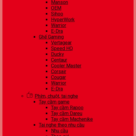
Manson
OEM
Sihoo
HyperWork
Warrior
E-Dra
Ghế Gaming
Vertagear
Speed HQ
Ducky
Centaur
Cooler Master
Corsair
Cougar
Warrior
E-Dra
Phím, chuột, tai nghe
Tay cầm game
Tay cầm Rapoo
Tay cầm Dareu
Tay cầm Machenike
Tai nghe theo nhu cầu
Nhu cầu