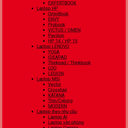
EXPERTBOOK
Laptop HP
OmniBook
ENVY
Probook
VICTUS / OMEN
Pavilion
HP 14 / HP 15
Laptop LENOVO
YOGA
IDEAPAD
Thinkpad / Thinkbook
LOQ
LEGION
Laptop MSI
Vector
Crosshair
KATANA
Thin/Cyborg
MODERN
Laptop theo nhu cầu
Laptop AI
Laptop văn phòng
Laptop Gaming