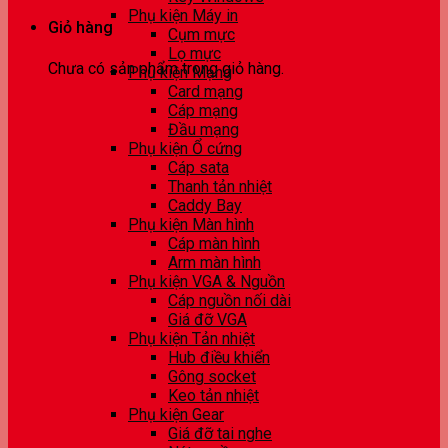
Phụ kiện Máy in
Giỏ hàng
Cụm mực
Lọ mực
Chưa có sản phẩm trong giỏ hàng.
Phụ kiện Mạng
Card mạng
Cáp mạng
Đầu mạng
Phụ kiện Ổ cứng
Cáp sata
Thanh tản nhiệt
Caddy Bay
Phụ kiện Màn hình
Cáp màn hình
Arm màn hình
Phụ kiện VGA & Nguồn
Cáp nguồn nối dài
Giá đỡ VGA
Phụ kiện Tản nhiệt
Hub điều khiển
Gông socket
Keo tản nhiệt
Phụ kiện Gear
Giá đỡ tai nghe