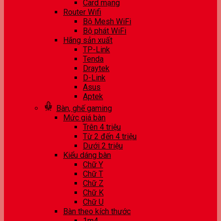
Card mạng
Router Wifi
Bộ Mesh WiFi
Bộ phát WiFi
Hãng sản xuất
TP-Link
Tenda
Draytek
D-Link
Asus
Aptek
Bàn, ghế gaming
Mức giá bàn
Trên 4 triệu
Từ 2 đến 4 triệu
Dưới 2 triệu
Kiểu dáng bàn
Chữ Y
Chữ T
Chữ Z
Chữ K
Chữ U
Bàn theo kích thước
1m4