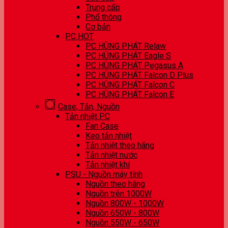
Trung cấp
Phổ thông
Cơ bản
PC HOT
PC HÙNG PHÁT Relaw
PC HÙNG PHÁT Eagle S
PC HÙNG PHÁT Pegasus A
PC HÙNG PHÁT Falcon D Plus
PC HÙNG PHÁT Falcon C
PC HÙNG PHÁT Falcon E
Case, Tản, Nguồn
Tản nhiệt PC
Fan Case
Keo tản nhiệt
Tản nhiệt theo hãng
Tản nhiệt nước
Tản nhiệt khí
PSU - Nguồn máy tính
Nguồn theo hãng
Nguồn trên 1000W
Nguồn 800W - 1000W
Nguồn 650W - 800W
Nguồn 550W - 650W