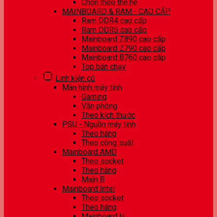
Chọn theo thế hệ
MAINBOARD & RAM - CAO CẤP
Ram DDR4 cao cấp
Ram DDR5 cao cấp
Mainboard Z890 cao cấp
Mainboard Z790 cao cấp
Mainboard B760 cao cấp
Top bán chạy
Linh kiện cũ
Màn hình máy tính
Gaming
Văn phòng
Theo kích thước
PSU - Nguồn máy tính
Theo hãng
Theo công suất
Mainboard AMD
Theo socket
Theo hãng
Main B
Mainboard Intel
Theo socket
Theo hãng
Mainboard H