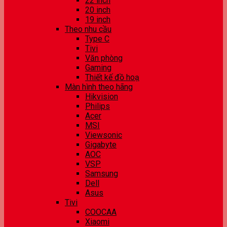
22 inch
20 inch
19 inch
Theo nhu cầu
Type C
Tivi
Văn phòng
Gaming
Thiết kế đồ hoạ
Màn hình theo hãng
Hikvision
Philips
Acer
MSI
Viewsonic
Gigabyte
AOC
VSP
Samsung
Dell
Asus
Tivi
COOCAA
Xiaomi