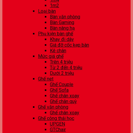
1m2
Loại bàn
Bàn văn phòng
Bàn Gaming
Bàn nâng hạ
Phụ kiện bàn ghế
Khay đi dây
Giá đỡ cốc kẹp bàn
Kê chân
Mức giá ghế
Trên 4 triệu
Từ 2 đến 4 triệu
Dưới 2 triệu
Ghế net
Ghế Couple
Ghế Sofa
Ghế chân xoay
Ghế chân quỳ
Ghế văn phòng
Ghế chân xoay
Ghế công thái học
UPGEN
GTChair