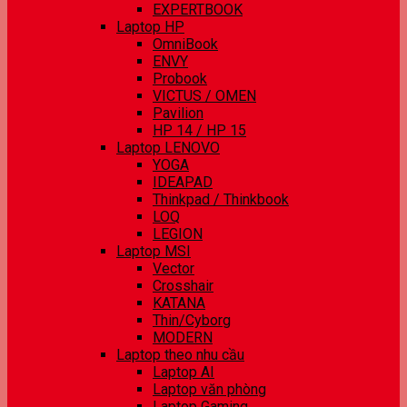
EXPERTBOOK
Laptop HP
OmniBook
ENVY
Probook
VICTUS / OMEN
Pavilion
HP 14 / HP 15
Laptop LENOVO
YOGA
IDEAPAD
Thinkpad / Thinkbook
LOQ
LEGION
Laptop MSI
Vector
Crosshair
KATANA
Thin/Cyborg
MODERN
Laptop theo nhu cầu
Laptop AI
Laptop văn phòng
Laptop Gaming