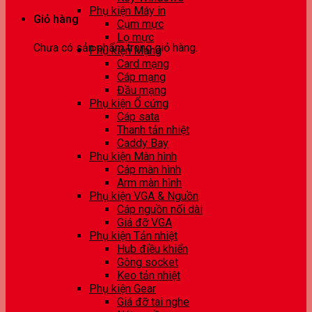
Phụ kiện Máy in
Giỏ hàng
Cụm mực
Lọ mực
Chưa có sản phẩm trong giỏ hàng.
Phụ kiện Mạng
Card mạng
Cáp mạng
Đầu mạng
Phụ kiện Ổ cứng
Cáp sata
Thanh tản nhiệt
Caddy Bay
Phụ kiện Màn hình
Cáp màn hình
Arm màn hình
Phụ kiện VGA & Nguồn
Cáp nguồn nối dài
Giá đỡ VGA
Phụ kiện Tản nhiệt
Hub điều khiển
Gông socket
Keo tản nhiệt
Phụ kiện Gear
Giá đỡ tai nghe