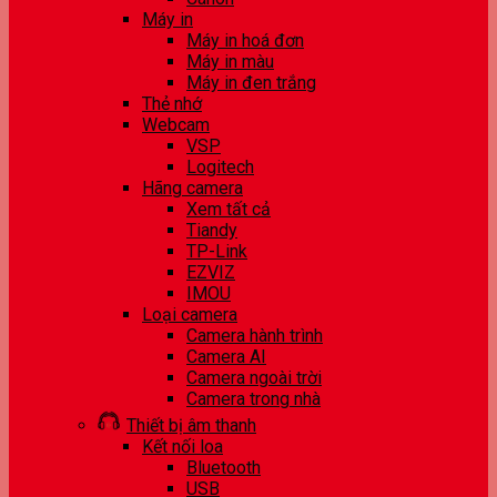
Máy in
Máy in hoá đơn
Máy in màu
Máy in đen trắng
Thẻ nhớ
Webcam
VSP
Logitech
Hãng camera
Xem tất cả
Tiandy
TP-Link
EZVIZ
IMOU
Loại camera
Camera hành trình
Camera AI
Camera ngoài trời
Camera trong nhà
Thiết bị âm thanh
Kết nối loa
Bluetooth
USB