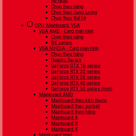
Rẻ Nhất
Chọn theo hãng
Chọn theo dung lượng
Chọn theo thế hệ
CPU, Mainboard, VGA
VGA AMD - Card màn hình
Chọn theo hãng
RX series
VGA NVIDIA - Card màn hình
Chọn theo hãng
Quadro Series
GeForce GTX 16 series
GeForce RTX 20 series
GeForce RTX 30 series
GeForce RTX 40 series
GeForce RTX 50 series (mới)
Mainboard AMD
Mainboard theo kích thước
Mainboard theo socket
Mainboard theo hãng
Mainboard A
Mainboard B
Mainboard X
Mainboard Intel