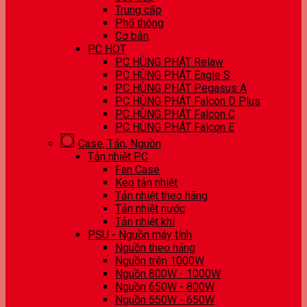
Trung cấp
Phổ thông
Cơ bản
PC HOT
PC HÙNG PHÁT Relaw
PC HÙNG PHÁT Eagle S
PC HÙNG PHÁT Pegasus A
PC HÙNG PHÁT Falcon D Plus
PC HÙNG PHÁT Falcon C
PC HÙNG PHÁT Falcon E
Case, Tản, Nguồn
Tản nhiệt PC
Fan Case
Keo tản nhiệt
Tản nhiệt theo hãng
Tản nhiệt nước
Tản nhiệt khí
PSU - Nguồn máy tính
Nguồn theo hãng
Nguồn trên 1000W
Nguồn 800W - 1000W
Nguồn 650W - 800W
Nguồn 550W - 650W