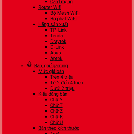
Card mạng
Router Wifi
Bộ Mesh WiFi
Bộ phát WiFi
Hãng sản xuất
TP-Link
Tenda
Draytek
D-Link
Asus
Aptek
Bàn, ghế gaming
Mức giá bàn
Trên 4 triệu
Từ 2 đến 4 triệu
Dưới 2 triệu
Kiểu dáng bàn
Chữ Y
Chữ T
Chữ Z
Chữ K
Chữ U
Bàn theo kích thước
1m4