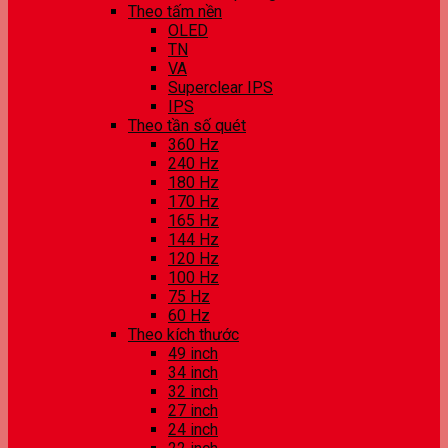
Theo tấm nền
OLED
TN
VA
Superclear IPS
IPS
Theo tần số quét
360 Hz
240 Hz
180 Hz
170 Hz
165 Hz
144 Hz
120 Hz
100 Hz
75 Hz
60 Hz
Theo kích thước
49 inch
34 inch
32 inch
27 inch
24 inch