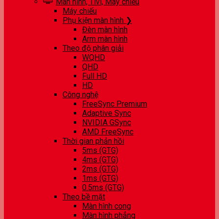
Màn hình, Tivi, Máy chiếu
Máy chiếu
Phụ kiện màn hình ❯
Đèn màn hình
Arm màn hình
Theo độ phân giải
WQHD
QHD
Full HD
HD
Công nghệ
FreeSync Premium
Adaptive Sync
NVIDIA GSync
AMD FreeSync
Thời gian phản hồi
5ms (GTG)
4ms (GTG)
2ms (GTG)
1ms (GTG)
0.5ms (GTG)
Theo bề mặt
Màn hình cong
Màn hình phẳng