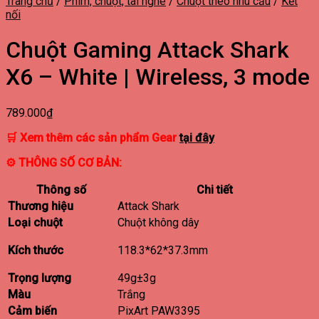
Trang chủ
/
Phím, chuột, tai nghe
/
Chuột theo nhu cầu
/
Kết
nối
Chuột Gaming Attack Shark
X6 – White | Wireless, 3 mode
789.000
₫
🛒
Xem thêm các sản phẩm
Gear
tại đây
⚙ THÔNG SỐ CƠ BẢN:
Thông số
Chi tiết
Thương hiệu
Attack Shark
Loại chuột
Chuột không dây
Kích thước
118.3*62*37.3mm
Trọng lượng
49g±3g
Màu
Trắng
Cảm biến
PixArt PAW3395