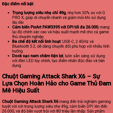
Đặc điểm nổi bật:
Trọng lượng siêu nhẹ chỉ 49g
, nhẹ hơn 30% so với G
PRO X, giúp di chuyển nhanh và giảm mỏi khi sử dụng
lâu dài.
Cảm biến PixArt PAW3395 với DPI tối đa 26.000
, mang
lại độ chính xác cao và hiệu suất mạnh mẽ cho cả game
thủ chuyên nghiệp.
Ba chế độ kết nối linh hoạt
: USB-C, 2.4GHz và
Bluetooth 5.2, dễ dàng chuyển đổi phù hợp với nhiều tình
huống.
Dock sạc nam châm tiện lợi
, luôn sẵn sàng sử dụng
với đèn LED tùy chỉnh, tạo điểm nhấn độc đáo và tiện
dụng.
Chuột Gaming Attack Shark X6 – Sự
Lựa Chọn Hoàn Hảo cho Game Thủ Đam
Mê Hiệu Suất
Chuột Gaming Attack Shark X6
mang đến trải nghiệm gaming
tuyệt vời với trọng lượng siêu nhẹ 49g, cảm biến DPI lên đến
26.000, và độ bền vượt trội với 80 triệu lần nhấp. Sản phẩm