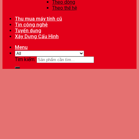
Theo dòng
Theo thế hệ
Thu mua máy tính cũ
Tin công nghệ
Tuyển dụng
Xây Dựng Cấu Hình
Menu
Tìm kiếm: