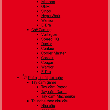
Manson
OEM
Sihoo
HyperWork
Warrior
E-Dra
Ghế Gaming
Vertagear
Speed HQ
Ducky
Centaur
Cooler Master
Corsair
Cougar
Warrior
E-Dra
Phím, chuột, tai nghe
Tay cầm game
Tay cầm Rapoo
Tay cầm Dareu
Tay cầm Machenike
Tai nghe theo nhu cầu
Nhu cầu