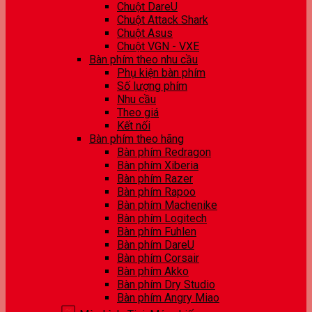
Chuột DareU
Chuột Attack Shark
Chuột Asus
Chuột VGN - VXE
Bàn phím theo nhu cầu
Phụ kiện bàn phím
Số lượng phím
Nhu cầu
Theo giá
Kết nối
Bàn phím theo hãng
Bàn phím Redragon
Bàn phím Xiberia
Bàn phím Razer
Bàn phím Rapoo
Bàn phím Machenike
Bàn phím Logitech
Bàn phím Fuhlen
Bàn phím DareU
Bàn phím Corsair
Bàn phím Akko
Bàn phím Dry Studio
Bàn phím Angry Miao