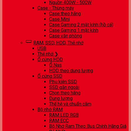
Nguồn 400W - 500W
Case - Thùng máy
Case theo hãng
Case Mini
Case Gaming 2 mặt kính (hồ cá)
Case Gaming 1 mặt kính
Case văn phòng
RAM, SSD, HDD, Thẻ nhớ
USB
Thẻ nhớ ❯
Ổ cứng HDD
Ổ Nas
HDD theo dung lượng
Ổ cứng SSD
Phụ kiện SSD
SSD gắn ngoài
Chọn theo hãng
Dung lượng
Thế hệ và chuẩn cắm
Bộ nhớ RAM
RAM LED RGB
RAM ECC
Bộ Nhớ Ram Theo Bus Chính Hãng Giá