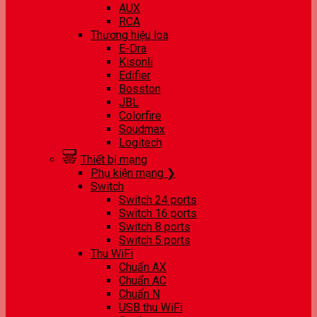
AUX
RCA
Thương hiệu loa
E-Dra
Kisonli
Edifier
Bosston
JBL
Colorfire
Soudmax
Logitech
Thiết bị mạng
Phụ kiện mạng ❯
Switch
Switch 24 ports
Switch 16 ports
Switch 8 ports
Switch 5 ports
Thu WiFi
Chuẩn AX
Chuẩn AC
Chuẩn N
USB thu WiFi