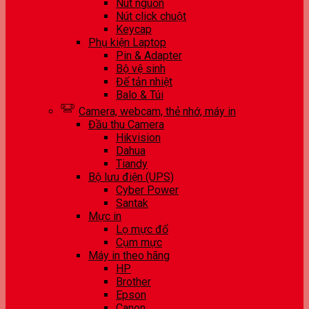
Nút nguồn
Nút click chuột
Keycap
Phụ kiện Laptop
Pin & Adapter
Bộ vệ sinh
Đế tản nhiệt
Balo & Túi
Camera, webcam, thẻ nhớ, máy in
Đầu thu Camera
Hikvision
Dahua
Tiandy
Bộ lưu điện (UPS)
Cyber Power
Santak
Mực in
Lọ mực đổ
Cụm mực
Máy in theo hãng
HP
Brother
Epson
Canon