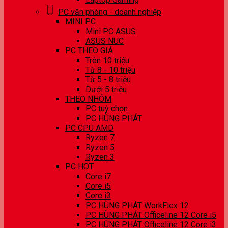
PC văn phòng - doanh nghiệp
MINI PC
Mini PC ASUS
ASUS NUC
PC THEO GIÁ
Trên 10 triệu
Từ 8 - 10 triệu
Từ 5 - 8 triệu
Dưới 5 triệu
THEO NHÓM
PC tuỳ chọn
PC HÙNG PHÁT
PC CPU AMD
Ryzen 7
Ryzen 5
Ryzen 3
PC HOT
Core i7
Core i5
Core i3
PC HÙNG PHÁT WorkFlex 12
PC HÙNG PHÁT Officeline 12 Core i5
PC HÙNG PHÁT Officeline 12 Core i3