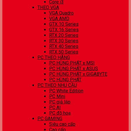
Core i3
THEO VGA
VGA Quadro
VGA AMD
GTX 10 Series
GTX 16 Series
RTX 20 Series
RTX 30 Series
RTX 40 Series
RTX 50 Series
PC THEO HÃNG
PC HÙNG PHÁT x MSI
PC HÙNG PHÁT x ASUS
PC HÙNG PHÁT x GIGABYTE
PC HÙNG PHÁT
PC THEO NHU CẦU
PC White Edition
PC Mini
PC giả lập
PC AI
PC đồ hoạ
PC GAMING
Siêu cao cấp
Cao cấp