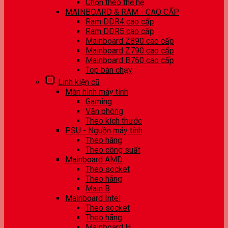
Chọn theo thế hệ
MAINBOARD & RAM - CAO CẤP
Ram DDR4 cao cấp
Ram DDR5 cao cấp
Mainboard Z890 cao cấp
Mainboard Z790 cao cấp
Mainboard B760 cao cấp
Top bán chạy
Linh kiện cũ
Màn hình máy tính
Gaming
Văn phòng
Theo kích thước
PSU - Nguồn máy tính
Theo hãng
Theo công suất
Mainboard AMD
Theo socket
Theo hãng
Main B
Mainboard Intel
Theo socket
Theo hãng
Mainboard H