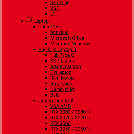
Samsung
VSP
LG
Laptop
Phần Mềm
Antivirus
Microsoft Office
Microsoft Windows
Phụ kiện Laptop ❯
Hub Type C
SSD Laptop
Adapter laptop
Pin laptop
Ram laptop
Bộ vệ sinh
Đế tản nhiệt
Balo
Laptop theo VGA
VGA AMD
RTX 3080 / 3080Ti
RTX 3070 / 3070Ti
RTX 3060
RTX 3050 / 3050Ti