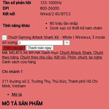
Tần số phản hồi
125-1000Hz
DPI
800-26000
Kết nối
Wired/2.4G/BT5.2
80 triệu lần nhấp
Tính năng khác
Dock sạc có thiết kế nam châm
Chuột Gaming Attack Shark X6 - White | Wireless, 3 mode
số lượng
Thêm vào giỏ
Thanh toán ngay
Mã:
MO.ATS.X6.WH.NK
Danh mục:
Chuột Attack Shark
,
Chuột
theo hãng
,
Chuột theo nhu cầu
,
Kết nối
,
Phím, chuột, tai nghe
Danh sách cửa hàng
Chi nhánh 1
211 Đường số 2, Trường Thọ, Thủ Đức, Thành phố Hồ Chí
Minh, Vietnam
Mô tả
MÔ TẢ SẢN PHẨM