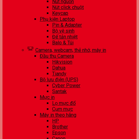
Nút nguồn
Nút click chuột
Keycap
Phụ kiện Laptop
Pin & Adapter
Bộ vệ sinh
Đế tản nhiệt
Balo & Túi
Camera, webcam, thẻ nhớ, máy in
Đầu thu Camera
Hikvision
Dahua
Tiandy
Bộ lưu điện (UPS)
Cyber Power
Santak
Mực in
Lọ mực đổ
Cụm mực
Máy in theo hãng
HP
Brother
Epson
Canon