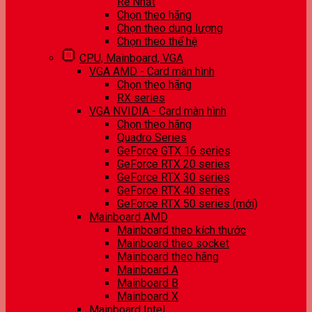
Rẻ Nhất
Chọn theo hãng
Chọn theo dung lượng
Chọn theo thế hệ
CPU, Mainboard, VGA
VGA AMD - Card màn hình
Chọn theo hãng
RX series
VGA NVIDIA - Card màn hình
Chọn theo hãng
Quadro Series
GeForce GTX 16 series
GeForce RTX 20 series
GeForce RTX 30 series
GeForce RTX 40 series
GeForce RTX 50 series (mới)
Mainboard AMD
Mainboard theo kích thước
Mainboard theo socket
Mainboard theo hãng
Mainboard A
Mainboard B
Mainboard X
Mainboard Intel