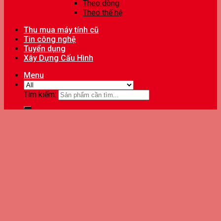
Theo dòng
Theo thế hệ
Thu mua máy tính cũ
Tin công nghệ
Tuyển dụng
Xây Dựng Cấu Hình
Menu
Tìm kiếm: