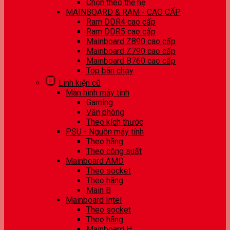
Chọn theo thế hệ
MAINBOARD & RAM - CAO CẤP
Ram DDR4 cao cấp
Ram DDR5 cao cấp
Mainboard Z890 cao cấp
Mainboard Z790 cao cấp
Mainboard B760 cao cấp
Top bán chạy
Linh kiện cũ
Màn hình máy tính
Gaming
Văn phòng
Theo kích thước
PSU - Nguồn máy tính
Theo hãng
Theo công suất
Mainboard AMD
Theo socket
Theo hãng
Main B
Mainboard Intel
Theo socket
Theo hãng
Mainboard H