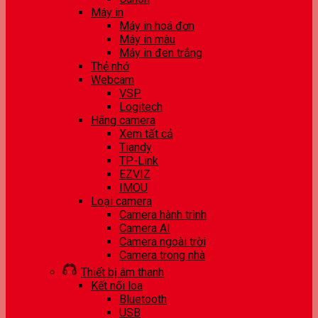
Máy in
Máy in hoá đơn
Máy in màu
Máy in đen trắng
Thẻ nhớ
Webcam
VSP
Logitech
Hãng camera
Xem tất cả
Tiandy
TP-Link
EZVIZ
IMOU
Loại camera
Camera hành trình
Camera AI
Camera ngoài trời
Camera trong nhà
Thiết bị âm thanh
Kết nối loa
Bluetooth
USB