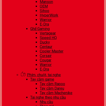
Manson
OEM
Sihoo
HyperWork
Warrior
E-Dra
Ghế Gaming
Vertagear
Speed HQ
Ducky
Centaur
Cooler Master
Corsair
Cougar
Warrior
E-Dra
Phím, chuột, tai nghe
Tay cầm game
Tay cầm Rapoo
Tay cầm Dareu
Tay cầm Machenike
Tai nghe theo nhu cầu
Nhu cầu