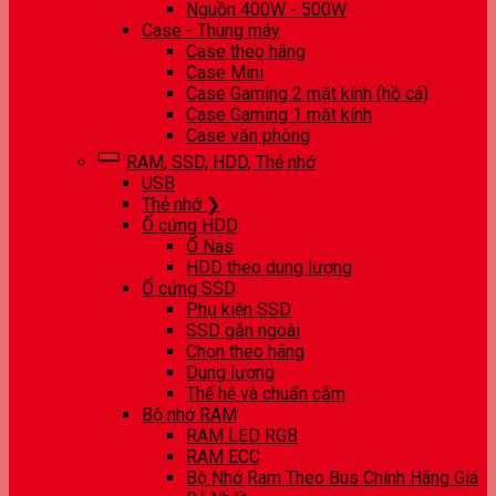
Nguồn 400W - 500W
Case - Thùng máy
Case theo hãng
Case Mini
Case Gaming 2 mặt kính (hồ cá)
Case Gaming 1 mặt kính
Case văn phòng
RAM, SSD, HDD, Thẻ nhớ
USB
Thẻ nhớ ❯
Ổ cứng HDD
Ổ Nas
HDD theo dung lượng
Ổ cứng SSD
Phụ kiện SSD
SSD gắn ngoài
Chọn theo hãng
Dung lượng
Thế hệ và chuẩn cắm
Bộ nhớ RAM
RAM LED RGB
RAM ECC
Bộ Nhớ Ram Theo Bus Chính Hãng Giá