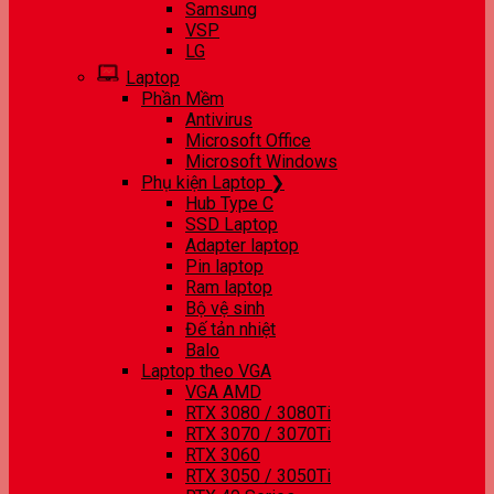
Samsung
VSP
LG
Laptop
Phần Mềm
Antivirus
Microsoft Office
Microsoft Windows
Phụ kiện Laptop ❯
Hub Type C
SSD Laptop
Adapter laptop
Pin laptop
Ram laptop
Bộ vệ sinh
Đế tản nhiệt
Balo
Laptop theo VGA
VGA AMD
RTX 3080 / 3080Ti
RTX 3070 / 3070Ti
RTX 3060
RTX 3050 / 3050Ti