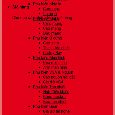
Phụ kiện Máy in
Giỏ hàng
Cụm mực
Lọ mực
Chưa có sản phẩm trong giỏ hàng.
Phụ kiện Mạng
Card mạng
Cáp mạng
Đầu mạng
Phụ kiện Ổ cứng
Cáp sata
Thanh tản nhiệt
Caddy Bay
Phụ kiện Màn hình
Cáp màn hình
Arm màn hình
Phụ kiện VGA & Nguồn
Cáp nguồn nối dài
Giá đỡ VGA
Phụ kiện Tản nhiệt
Hub điều khiển
Gông socket
Keo tản nhiệt
Phụ kiện Gear
Giá đỡ tai nghe