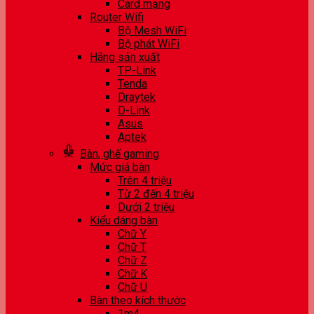
Card mạng
Router Wifi
Bộ Mesh WiFi
Bộ phát WiFi
Hãng sản xuất
TP-Link
Tenda
Draytek
D-Link
Asus
Aptek
Bàn, ghế gaming
Mức giá bàn
Trên 4 triệu
Từ 2 đến 4 triệu
Dưới 2 triệu
Kiểu dáng bàn
Chữ Y
Chữ T
Chữ Z
Chữ K
Chữ U
Bàn theo kích thước
1m4