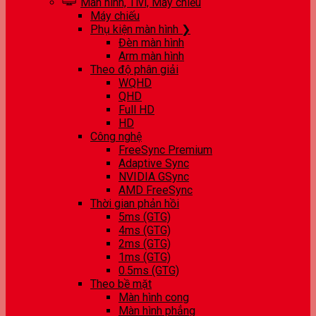
Màn hình, Tivi, Máy chiếu
Máy chiếu
Phụ kiện màn hình ❯
Đèn màn hình
Arm màn hình
Theo độ phân giải
WQHD
QHD
Full HD
HD
Công nghệ
FreeSync Premium
Adaptive Sync
NVIDIA GSync
AMD FreeSync
Thời gian phản hồi
5ms (GTG)
4ms (GTG)
2ms (GTG)
1ms (GTG)
0.5ms (GTG)
Theo bề mặt
Màn hình cong
Màn hình phẳng