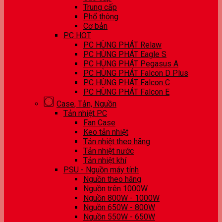
Trung cấp
Phổ thông
Cơ bản
PC HOT
PC HÙNG PHÁT Relaw
PC HÙNG PHÁT Eagle S
PC HÙNG PHÁT Pegasus A
PC HÙNG PHÁT Falcon D Plus
PC HÙNG PHÁT Falcon C
PC HÙNG PHÁT Falcon E
Case, Tản, Nguồn
Tản nhiệt PC
Fan Case
Keo tản nhiệt
Tản nhiệt theo hãng
Tản nhiệt nước
Tản nhiệt khí
PSU - Nguồn máy tính
Nguồn theo hãng
Nguồn trên 1000W
Nguồn 800W - 1000W
Nguồn 650W - 800W
Nguồn 550W - 650W