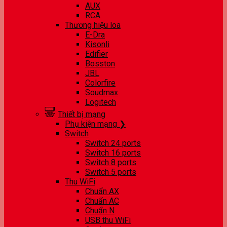
AUX
RCA
Thương hiệu loa
E-Dra
Kisonli
Edifier
Bosston
JBL
Colorfire
Soudmax
Logitech
Thiết bị mạng
Phụ kiện mạng ❯
Switch
Switch 24 ports
Switch 16 ports
Switch 8 ports
Switch 5 ports
Thu WiFi
Chuẩn AX
Chuẩn AC
Chuẩn N
USB thu WiFi