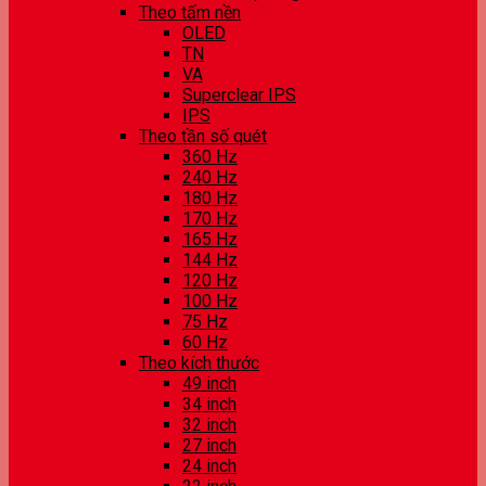
Theo tấm nền
OLED
TN
VA
Superclear IPS
IPS
Theo tần số quét
360 Hz
240 Hz
180 Hz
170 Hz
165 Hz
144 Hz
120 Hz
100 Hz
75 Hz
60 Hz
Theo kích thước
49 inch
34 inch
32 inch
27 inch
24 inch