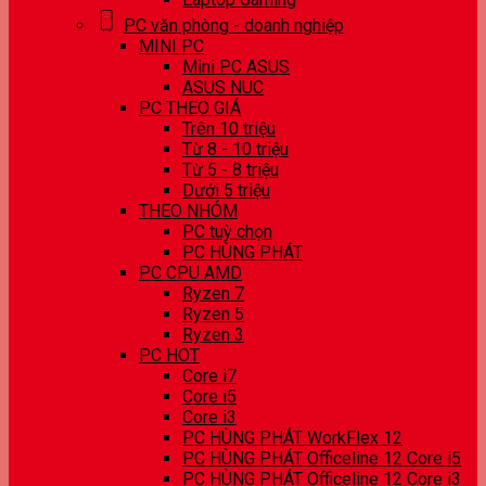
PC văn phòng - doanh nghiệp
MINI PC
Mini PC ASUS
ASUS NUC
PC THEO GIÁ
Trên 10 triệu
Từ 8 - 10 triệu
Từ 5 - 8 triệu
Dưới 5 triệu
THEO NHÓM
PC tuỳ chọn
PC HÙNG PHÁT
PC CPU AMD
Ryzen 7
Ryzen 5
Ryzen 3
PC HOT
Core i7
Core i5
Core i3
PC HÙNG PHÁT WorkFlex 12
PC HÙNG PHÁT Officeline 12 Core i5
PC HÙNG PHÁT Officeline 12 Core i3