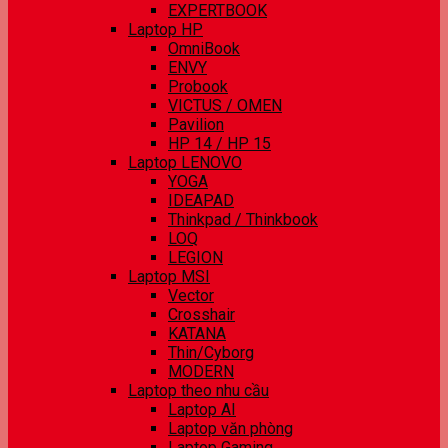
EXPERTBOOK
Laptop HP
OmniBook
ENVY
Probook
VICTUS / OMEN
Pavilion
HP 14 / HP 15
Laptop LENOVO
YOGA
IDEAPAD
Thinkpad / Thinkbook
LOQ
LEGION
Laptop MSI
Vector
Crosshair
KATANA
Thin/Cyborg
MODERN
Laptop theo nhu cầu
Laptop AI
Laptop văn phòng
Laptop Gaming