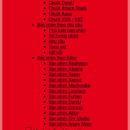
Chuột DareU
Chuột Attack Shark
Chuột Asus
Chuột VGN - VXE
Bàn phím theo nhu cầu
Phụ kiện bàn phím
Số lượng phím
Nhu cầu
Theo giá
Kết nối
Bàn phím theo hãng
Bàn phím Redragon
Bàn phím Xiberia
Bàn phím Razer
Bàn phím Rapoo
Bàn phím Machenike
Bàn phím Logitech
Bàn phím Fuhlen
Bàn phím DareU
Bàn phím Corsair
Bàn phím Akko
Bàn phím Dry Studio
Bàn phím Angry Miao