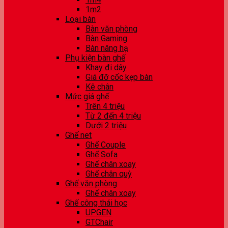
1m2
Loại bàn
Bàn văn phòng
Bàn Gaming
Bàn nâng hạ
Phụ kiện bàn ghế
Khay đi dây
Giá đỡ cốc kẹp bàn
Kê chân
Mức giá ghế
Trên 4 triệu
Từ 2 đến 4 triệu
Dưới 2 triệu
Ghế net
Ghế Couple
Ghế Sofa
Ghế chân xoay
Ghế chân quỳ
Ghế văn phòng
Ghế chân xoay
Ghế công thái học
UPGEN
GTChair