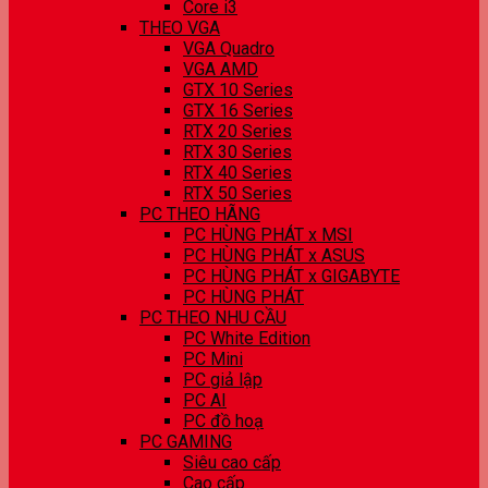
Core i3
THEO VGA
VGA Quadro
VGA AMD
GTX 10 Series
GTX 16 Series
RTX 20 Series
RTX 30 Series
RTX 40 Series
RTX 50 Series
PC THEO HÃNG
PC HÙNG PHÁT x MSI
PC HÙNG PHÁT x ASUS
PC HÙNG PHÁT x GIGABYTE
PC HÙNG PHÁT
PC THEO NHU CẦU
PC White Edition
PC Mini
PC giả lập
PC AI
PC đồ hoạ
PC GAMING
Siêu cao cấp
Cao cấp