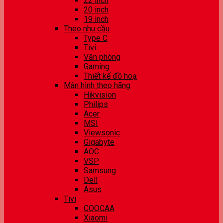
22 inch
20 inch
19 inch
Theo nhu cầu
Type C
Tivi
Văn phòng
Gaming
Thiết kế đồ hoạ
Màn hình theo hãng
Hikvision
Philips
Acer
MSI
Viewsonic
Gigabyte
AOC
VSP
Samsung
Dell
Asus
Tivi
COOCAA
Xiaomi