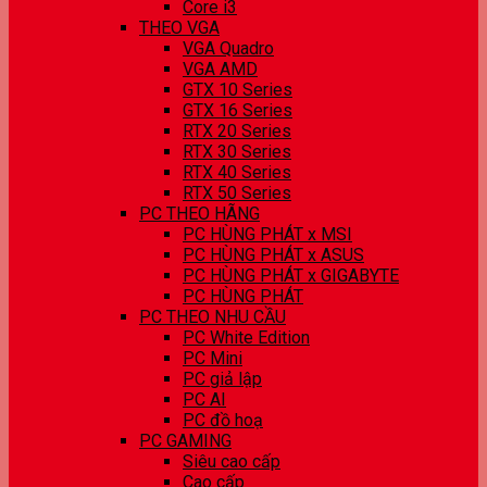
Core i3
THEO VGA
VGA Quadro
VGA AMD
GTX 10 Series
GTX 16 Series
RTX 20 Series
RTX 30 Series
RTX 40 Series
RTX 50 Series
PC THEO HÃNG
PC HÙNG PHÁT x MSI
PC HÙNG PHÁT x ASUS
PC HÙNG PHÁT x GIGABYTE
PC HÙNG PHÁT
PC THEO NHU CẦU
PC White Edition
PC Mini
PC giả lập
PC AI
PC đồ hoạ
PC GAMING
Siêu cao cấp
Cao cấp