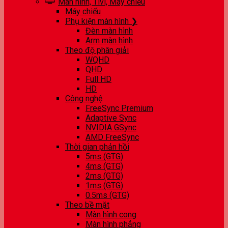
Màn hình, Tivi, Máy chiếu
Máy chiếu
Phụ kiện màn hình ❯
Đèn màn hình
Arm màn hình
Theo độ phân giải
WQHD
QHD
Full HD
HD
Công nghệ
FreeSync Premium
Adaptive Sync
NVIDIA GSync
AMD FreeSync
Thời gian phản hồi
5ms (GTG)
4ms (GTG)
2ms (GTG)
1ms (GTG)
0.5ms (GTG)
Theo bề mặt
Màn hình cong
Màn hình phẳng