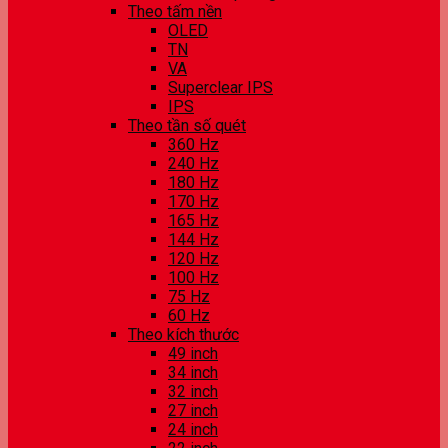
Theo tấm nền
OLED
TN
VA
Superclear IPS
IPS
Theo tần số quét
360 Hz
240 Hz
180 Hz
170 Hz
165 Hz
144 Hz
120 Hz
100 Hz
75 Hz
60 Hz
Theo kích thước
49 inch
34 inch
32 inch
27 inch
24 inch