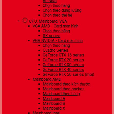
Rẻ Nhất
Chọn theo hãng
Chọn theo dung lượng
Chọn theo thế hệ
CPU, Mainboard, VGA
VGA AMD - Card màn hình
Chọn theo hãng
RX series
VGA NVIDIA - Card màn hình
Chọn theo hãng
Quadro Series
GeForce GTX 16 series
GeForce RTX 20 series
GeForce RTX 30 series
GeForce RTX 40 series
GeForce RTX 50 series (mới)
Mainboard AMD
Mainboard theo kích thước
Mainboard theo socket
Mainboard theo hãng
Mainboard A
Mainboard B
Mainboard X
Mainboard Intel