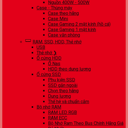
Nguồn 400W - 500W
Case - Thùng máy
Case theo hãng
Case Mini
Case Gaming 2 mặt kính (hồ cá)
Case Gaming 1 mặt kính
Case văn phòng
RAM, SSD, HDD, Thẻ nhớ
USB
Thẻ nhớ ❯
Ổ cứng HDD
Ổ Nas
HDD theo dung lượng
Ổ cứng SSD
Phụ kiện SSD
SSD gắn ngoài
Chọn theo hãng
Dung lượng
Thế hệ và chuẩn cắm
Bộ nhớ RAM
RAM LED RGB
RAM ECC
Bộ Nhớ Ram Theo Bus Chính Hãng Giá