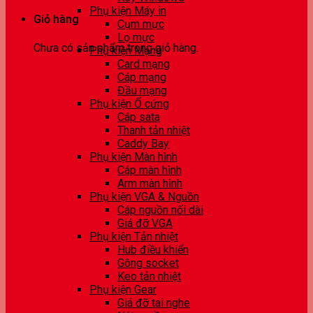
Phụ kiện Máy in
Giỏ hàng
Cụm mực
Lọ mực
Chưa có sản phẩm trong giỏ hàng.
Phụ kiện Mạng
Card mạng
Cáp mạng
Đầu mạng
Phụ kiện Ổ cứng
Cáp sata
Thanh tản nhiệt
Caddy Bay
Phụ kiện Màn hình
Cáp màn hình
Arm màn hình
Phụ kiện VGA & Nguồn
Cáp nguồn nối dài
Giá đỡ VGA
Phụ kiện Tản nhiệt
Hub điều khiển
Gông socket
Keo tản nhiệt
Phụ kiện Gear
Giá đỡ tai nghe