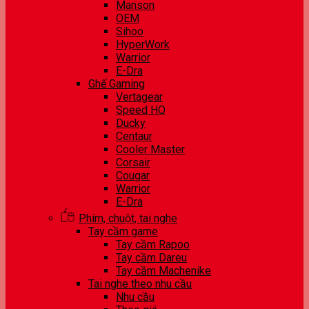
Manson
OEM
Sihoo
HyperWork
Warrior
E-Dra
Ghế Gaming
Vertagear
Speed HQ
Ducky
Centaur
Cooler Master
Corsair
Cougar
Warrior
E-Dra
Phím, chuột, tai nghe
Tay cầm game
Tay cầm Rapoo
Tay cầm Dareu
Tay cầm Machenike
Tai nghe theo nhu cầu
Nhu cầu