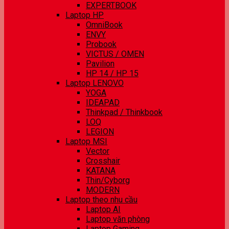
EXPERTBOOK
Laptop HP
OmniBook
ENVY
Probook
VICTUS / OMEN
Pavilion
HP 14 / HP 15
Laptop LENOVO
YOGA
IDEAPAD
Thinkpad / Thinkbook
LOQ
LEGION
Laptop MSI
Vector
Crosshair
KATANA
Thin/Cyborg
MODERN
Laptop theo nhu cầu
Laptop AI
Laptop văn phòng
Laptop Gaming