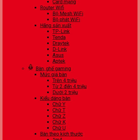
Card mạng
Router Wifi
Bộ Mesh WiFi
Bộ phát WiFi
Hãng sản xuất
TP-Link
Tenda
Draytek
D-Link
Asus
Aptek
Bàn, ghế gaming
Mức giá bàn
Trên 4 triệu
Từ 2 đến 4 triệu
Dưới 2 triệu
Kiểu dáng bàn
Chữ Y
Chữ T
Chữ Z
Chữ K
Chữ U
Bàn theo kích thước
1m4