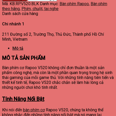
Mã:
KB.RP.V520.BLK
Danh mục:
Bàn phím Rapoo
,
Bàn phím
theo hãng
,
Phím, chuột, tai nghe
Danh sách cửa hàng
Chi nhánh 1
211 Đường số 2, Trường Thọ, Thủ Đức, Thành phố Hồ Chí
Minh, Vietnam
Mô tả
MÔ TẢ SẢN PHẨM
Bàn phím cơ Rapoo V520 không chỉ đơn thuần là một sản
phẩm công nghệ, mà còn là một phần quan trọng trong hệ sinh
thái gaming của mỗi game thủ. Với những tính năng tiên tiến và
thiết kế tinh tế, Rapoo V520 chắc chắn sẽ làm hài lòng cả
những người chơi khó tính nhất.
Tính Năng Nổi Bật
Khi nói đến
bàn phím cơ
Rapoo V520, chúng ta không thể
không nhắc đến những tính năng nổi bật mà nó mang lại.