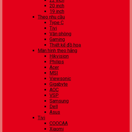
22 inch
20 inch
19 inch
Theo nhu cầu
Type C
Tivi
Văn phòng
Gaming
Thiết kế đồ hoạ
Màn hình theo hãng
Hikvision
Philips
Acer
MSI
Viewsonic
Gigabyte
AOC
VSP
Samsung
Dell
Asus
Tivi
COOCAA
Xiaomi