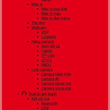
Máy in
Máy in hoá đơn
Máy in màu
Máy in đen trắng
Thẻ nhớ
Webcam
VSP
Logitech
Hãng camera
Xem tất cả
Tiandy
TP-Link
EZVIZ
IMOU
Loại camera
Camera hành trình
Camera AI
Camera ngoài trời
Camera trong nhà
Thiết bị âm thanh
Kết nối loa
Bluetooth
USB