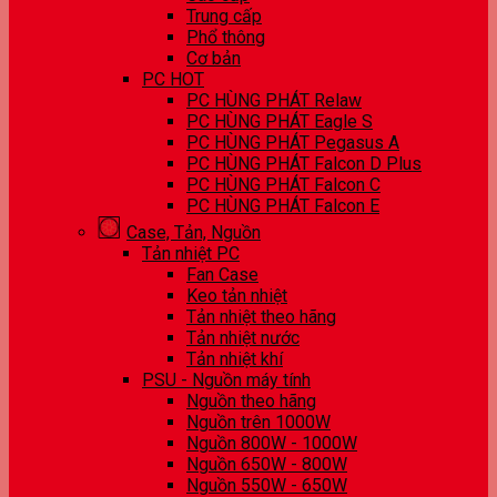
Trung cấp
Phổ thông
Cơ bản
PC HOT
PC HÙNG PHÁT Relaw
PC HÙNG PHÁT Eagle S
PC HÙNG PHÁT Pegasus A
PC HÙNG PHÁT Falcon D Plus
PC HÙNG PHÁT Falcon C
PC HÙNG PHÁT Falcon E
Case, Tản, Nguồn
Tản nhiệt PC
Fan Case
Keo tản nhiệt
Tản nhiệt theo hãng
Tản nhiệt nước
Tản nhiệt khí
PSU - Nguồn máy tính
Nguồn theo hãng
Nguồn trên 1000W
Nguồn 800W - 1000W
Nguồn 650W - 800W
Nguồn 550W - 650W