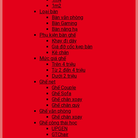
1m2
Loại bàn
Bàn văn phòng
Bàn Gaming
Bàn nâng hạ
Phụ kiện bàn ghế
Khay đi dây
Giá đỡ cốc kẹp bàn
Kê chân
Mức giá ghế
Trên 4 triệu
Từ 2 đến 4 triệu
Dưới 2 triệu
Ghế net
Ghế Couple
Ghế Sofa
Ghế chân xoay
Ghế chân quỳ
Ghế văn phòng
Ghế chân xoay
Ghế công thái học
UPGEN
GTChair