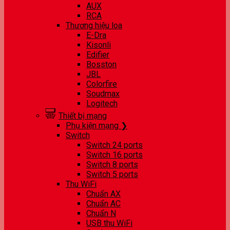
AUX
RCA
Thương hiệu loa
E-Dra
Kisonli
Edifier
Bosston
JBL
Colorfire
Soudmax
Logitech
Thiết bị mạng
Phụ kiện mạng ❯
Switch
Switch 24 ports
Switch 16 ports
Switch 8 ports
Switch 5 ports
Thu WiFi
Chuẩn AX
Chuẩn AC
Chuẩn N
USB thu WiFi