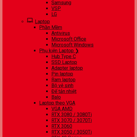
Samsung
VSP
LG
Laptop
Phần Mềm
Antivirus
Microsoft Office
Microsoft Windows
Phụ kiện Laptop ❯
Hub Type C
SSD Laptop
Adapter laptop
Pin laptop
Ram laptop
Bộ vệ sinh
Đế tản nhiệt
Balo
Laptop theo VGA
VGA AMD
RTX 3080 / 3080Ti
RTX 3070 / 3070Ti
RTX 3060
RTX 3050 / 3050Ti