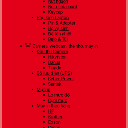
Nút nguồn
Nút click chuột
Keycap
Phụ kiện Laptop
Pin & Adapter
Bộ vệ sinh
Đế tản nhiệt
Balo & Túi
Camera, webcam, thẻ nhớ, máy in
Đầu thu Camera
Hikvision
Dahua
Tiandy
Bộ lưu điện (UPS)
Cyber Power
Santak
Mực in
Lọ mực đổ
Cụm mực
Máy in theo hãng
HP
Brother
Epson
Canon