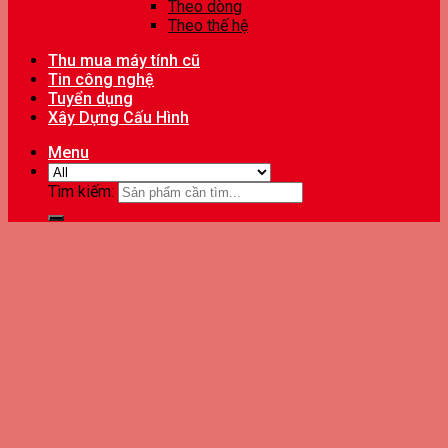
Theo dòng
Theo thế hệ
Thu mua máy tính cũ
Tin công nghệ
Tuyển dụng
Xây Dựng Cấu Hình
Menu
Tìm kiếm: