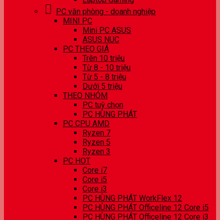
PC văn phòng - doanh nghiệp
MINI PC
Mini PC ASUS
ASUS NUC
PC THEO GIÁ
Trên 10 triệu
Từ 8 - 10 triệu
Từ 5 - 8 triệu
Dưới 5 triệu
THEO NHÓM
PC tuỳ chọn
PC HÙNG PHÁT
PC CPU AMD
Ryzen 7
Ryzen 5
Ryzen 3
PC HOT
Core i7
Core i5
Core i3
PC HÙNG PHÁT WorkFlex 12
PC HÙNG PHÁT Officeline 12 Core i5
PC HÙNG PHÁT Officeline 12 Core i3