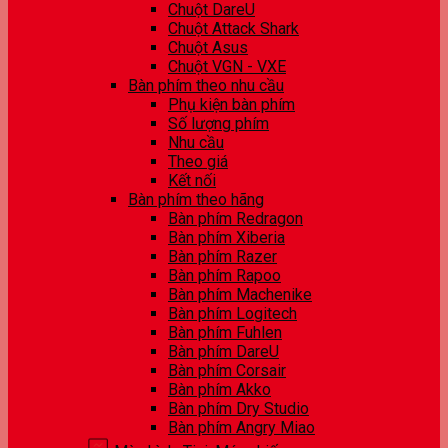
Chuột DareU
Chuột Attack Shark
Chuột Asus
Chuột VGN - VXE
Bàn phím theo nhu cầu
Phụ kiện bàn phím
Số lượng phím
Nhu cầu
Theo giá
Kết nối
Bàn phím theo hãng
Bàn phím Redragon
Bàn phím Xiberia
Bàn phím Razer
Bàn phím Rapoo
Bàn phím Machenike
Bàn phím Logitech
Bàn phím Fuhlen
Bàn phím DareU
Bàn phím Corsair
Bàn phím Akko
Bàn phím Dry Studio
Bàn phím Angry Miao