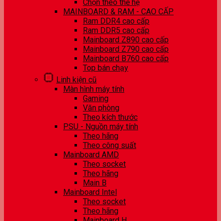
Chọn theo thế hệ
MAINBOARD & RAM - CAO CẤP
Ram DDR4 cao cấp
Ram DDR5 cao cấp
Mainboard Z890 cao cấp
Mainboard Z790 cao cấp
Mainboard B760 cao cấp
Top bán chạy
Linh kiện cũ
Màn hình máy tính
Gaming
Văn phòng
Theo kích thước
PSU - Nguồn máy tính
Theo hãng
Theo công suất
Mainboard AMD
Theo socket
Theo hãng
Main B
Mainboard Intel
Theo socket
Theo hãng
Mainboard H