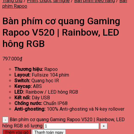
Trang chủ
/
Phím, chuột, tai nghe
/
Bàn phím theo hãng
/
Bàn
phím Rapoo
Bàn phím cơ quang Gaming
Rapoo V520 | Rainbow, LED
hông RGB
797.000
₫
Thương hiệu:
Rapoo
Layout:
Fullsize 104 phím
Switch:
Quang học IR
Keycap:
ABS
LED:
Rainbow / LED hông RGB
Kết nối:
Dây USB
Chống nước:
Chuẩn IP68
Anti-ghosting:
100% Anti-ghosting và N-key rollover
Bàn phím cơ quang Gaming Rapoo V520 | Rainbow, LED
hông RGB số lượng
Thêm vào giỏ
Thanh toán ngay