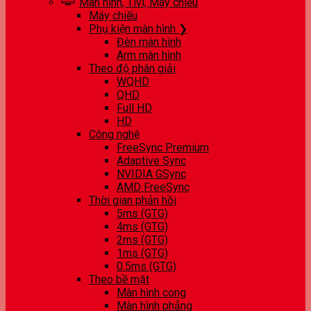
Màn hình, Tivi, Máy chiếu
Máy chiếu
Phụ kiện màn hình ❯
Đèn màn hình
Arm màn hình
Theo độ phân giải
WQHD
QHD
Full HD
HD
Công nghệ
FreeSync Premium
Adaptive Sync
NVIDIA GSync
AMD FreeSync
Thời gian phản hồi
5ms (GTG)
4ms (GTG)
2ms (GTG)
1ms (GTG)
0.5ms (GTG)
Theo bề mặt
Màn hình cong
Màn hình phẳng