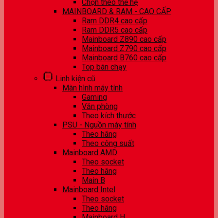
Chọn theo thế hệ
MAINBOARD & RAM - CAO CẤP
Ram DDR4 cao cấp
Ram DDR5 cao cấp
Mainboard Z890 cao cấp
Mainboard Z790 cao cấp
Mainboard B760 cao cấp
Top bán chạy
Linh kiện cũ
Màn hình máy tính
Gaming
Văn phòng
Theo kích thước
PSU - Nguồn máy tính
Theo hãng
Theo công suất
Mainboard AMD
Theo socket
Theo hãng
Main B
Mainboard Intel
Theo socket
Theo hãng
Mainboard H