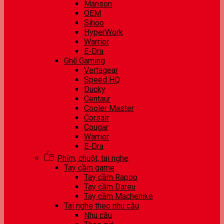
Manson
OEM
Sihoo
HyperWork
Warrior
E-Dra
Ghế Gaming
Vertagear
Speed HQ
Ducky
Centaur
Cooler Master
Corsair
Cougar
Warrior
E-Dra
Phím, chuột, tai nghe
Tay cầm game
Tay cầm Rapoo
Tay cầm Dareu
Tay cầm Machenike
Tai nghe theo nhu cầu
Nhu cầu