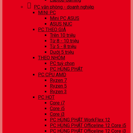
PC văn phòng - doanh nghiệp
MINI PC
Mini PC ASUS
ASUS NUC
PC THEO GIÁ
Trên 10 triệu
Từ 8 - 10 triệu
Từ 5 - 8 triệu
Dưới 5 triệu
THEO NHÓM
PC tuỳ chọn
PC HÙNG PHÁT
PC CPU AMD
Ryzen 7
Ryzen 5
Ryzen 3
PC HOT
Core i7
Core i5
Core i3
PC HÙNG PHÁT WorkFlex 12
PC HÙNG PHÁT Officeline 12 Core i5
PC HÙNG PHÁT Officeline 12 Core i3