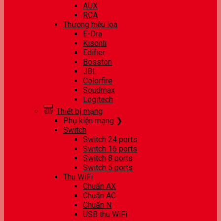
AUX
RCA
Thương hiệu loa
E-Dra
Kisonli
Edifier
Bosston
JBL
Colorfire
Soudmax
Logitech
Thiết bị mạng
Phụ kiện mạng ❯
Switch
Switch 24 ports
Switch 16 ports
Switch 8 ports
Switch 5 ports
Thu WiFi
Chuẩn AX
Chuẩn AC
Chuẩn N
USB thu WiFi