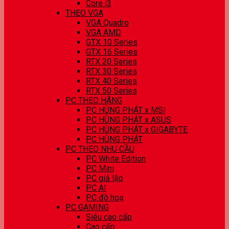
Core i3
THEO VGA
VGA Quadro
VGA AMD
GTX 10 Series
GTX 16 Series
RTX 20 Series
RTX 30 Series
RTX 40 Series
RTX 50 Series
PC THEO HÃNG
PC HÙNG PHÁT x MSI
PC HÙNG PHÁT x ASUS
PC HÙNG PHÁT x GIGABYTE
PC HÙNG PHÁT
PC THEO NHU CẦU
PC White Edition
PC Mini
PC giả lập
PC AI
PC đồ hoạ
PC GAMING
Siêu cao cấp
Cao cấp