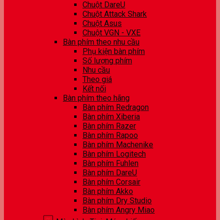
Chuột DareU
Chuột Attack Shark
Chuột Asus
Chuột VGN - VXE
Bàn phím theo nhu cầu
Phụ kiện bàn phím
Số lượng phím
Nhu cầu
Theo giá
Kết nối
Bàn phím theo hãng
Bàn phím Redragon
Bàn phím Xiberia
Bàn phím Razer
Bàn phím Rapoo
Bàn phím Machenike
Bàn phím Logitech
Bàn phím Fuhlen
Bàn phím DareU
Bàn phím Corsair
Bàn phím Akko
Bàn phím Dry Studio
Bàn phím Angry Miao