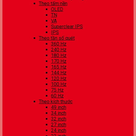
Theo tấm nền
OLED
TN
VA
Superclear IPS
IPS
Theo tần số quét
360 Hz
240 Hz
180 Hz
170 Hz
165 Hz
144 Hz
120 Hz
100 Hz
75 Hz
60 Hz
Theo kích thước
49 inch
34 inch
32 inch
27 inch
24 inch