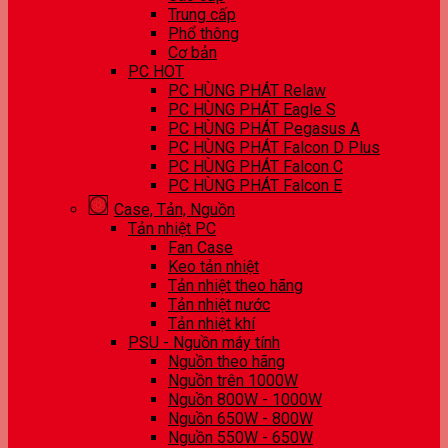
Trung cấp
Phổ thông
Cơ bản
PC HOT
PC HÙNG PHÁT Relaw
PC HÙNG PHÁT Eagle S
PC HÙNG PHÁT Pegasus A
PC HÙNG PHÁT Falcon D Plus
PC HÙNG PHÁT Falcon C
PC HÙNG PHÁT Falcon E
Case, Tản, Nguồn
Tản nhiệt PC
Fan Case
Keo tản nhiệt
Tản nhiệt theo hãng
Tản nhiệt nước
Tản nhiệt khí
PSU - Nguồn máy tính
Nguồn theo hãng
Nguồn trên 1000W
Nguồn 800W - 1000W
Nguồn 650W - 800W
Nguồn 550W - 650W