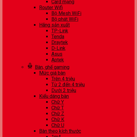
Card mạng
Router Wifi
Bộ Mesh WiFi
Bộ phát WiFi
Hãng sản xuất
TP-Link
Tenda
Draytek
D-Link
Asus
Aptek
Bàn, ghế gaming
Mức giá bàn
Trên 4 triệu
Từ 2 đến 4 triệu
Dưới 2 triệu
Kiểu dáng bàn
Chữ Y
Chữ T
Chữ Z
Chữ K
Chữ U
Bàn theo kích thước
1m4