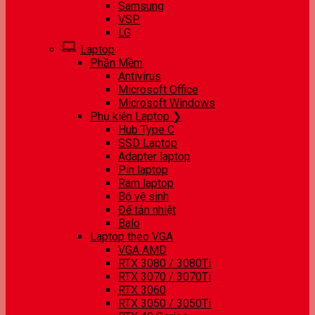
Samsung
VSP
LG
Laptop
Phần Mềm
Antivirus
Microsoft Office
Microsoft Windows
Phụ kiện Laptop ❯
Hub Type C
SSD Laptop
Adapter laptop
Pin laptop
Ram laptop
Bộ vệ sinh
Đế tản nhiệt
Balo
Laptop theo VGA
VGA AMD
RTX 3080 / 3080Ti
RTX 3070 / 3070Ti
RTX 3060
RTX 3050 / 3050Ti