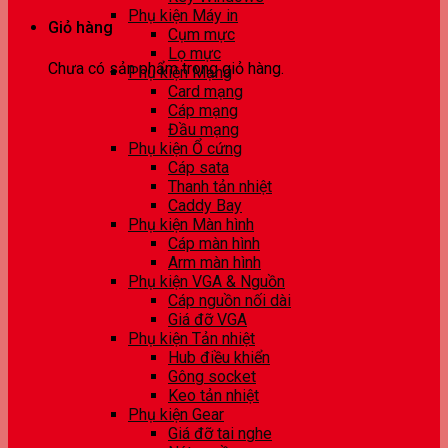
Phụ kiện Máy in
Giỏ hàng
Cụm mực
Lọ mực
Chưa có sản phẩm trong giỏ hàng.
Phụ kiện Mạng
Card mạng
Cáp mạng
Đầu mạng
Phụ kiện Ổ cứng
Cáp sata
Thanh tản nhiệt
Caddy Bay
Phụ kiện Màn hình
Cáp màn hình
Arm màn hình
Phụ kiện VGA & Nguồn
Cáp nguồn nối dài
Giá đỡ VGA
Phụ kiện Tản nhiệt
Hub điều khiển
Gông socket
Keo tản nhiệt
Phụ kiện Gear
Giá đỡ tai nghe