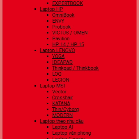
EXPERTBOOK
Laptop HP
OmniBook
ENVY
Probook
VICTUS / OMEN
Pavilion
HP 14 / HP 15
Laptop LENOVO
YOGA
IDEAPAD
Thinkpad / Thinkbook
LOQ
LEGION
Laptop MSI
Vector
Crosshair
KATANA
Thin/Cyborg
MODERN
Laptop theo nhu cầu
Laptop AI
Laptop văn phòng
Laptop Gaming