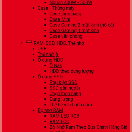
Nguồn 400W - 500W
Case - Thùng máy
Case theo hãng
Case Mini
Case Gaming 2 mặt kính (hồ cá)
Case Gaming 1 mặt kính
Case văn phòng
RAM, SSD, HDD, Thẻ nhớ
USB
Thẻ nhớ ❯
Ổ cứng HDD
Ổ Nas
HDD theo dung lượng
Ổ cứng SSD
Phụ kiện SSD
SSD gắn ngoài
Chọn theo hãng
Dung lượng
Thế hệ và chuẩn cắm
Bộ nhớ RAM
RAM LED RGB
RAM ECC
Bộ Nhớ Ram Theo Bus Chính Hãng Giá