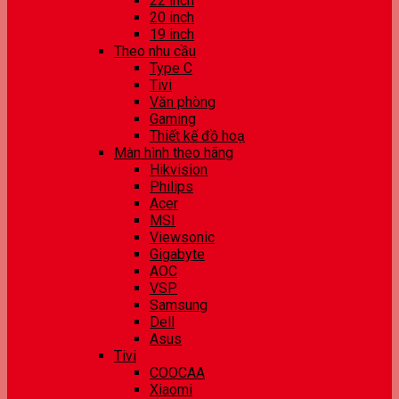
22 inch
20 inch
19 inch
Theo nhu cầu
Type C
Tivi
Văn phòng
Gaming
Thiết kế đồ hoạ
Màn hình theo hãng
Hikvision
Philips
Acer
MSI
Viewsonic
Gigabyte
AOC
VSP
Samsung
Dell
Asus
Tivi
COOCAA
Xiaomi