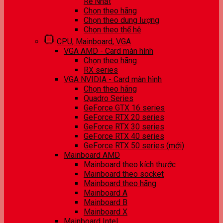
Rẻ Nhất
Chọn theo hãng
Chọn theo dung lượng
Chọn theo thế hệ
CPU, Mainboard, VGA
VGA AMD - Card màn hình
Chọn theo hãng
RX series
VGA NVIDIA - Card màn hình
Chọn theo hãng
Quadro Series
GeForce GTX 16 series
GeForce RTX 20 series
GeForce RTX 30 series
GeForce RTX 40 series
GeForce RTX 50 series (mới)
Mainboard AMD
Mainboard theo kích thước
Mainboard theo socket
Mainboard theo hãng
Mainboard A
Mainboard B
Mainboard X
Mainboard Intel