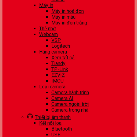
Máy in
Máy in hoá đơn
Máy in màu
Máy in đen trắng
Thẻ nhớ
Webcam
VSP
Logitech
Hãng camera
Xem tất cả
Tiandy
TP-Link
EZVIZ
IMOU
Loại camera
Camera hành trình
Camera AI
Camera ngoài trời
Camera trong nhà
Thiết bị âm thanh
Kết nối loa
Bluetooth
USB