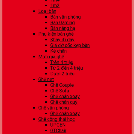
1m2
Loại bàn
Bàn văn phòng
Bàn Gaming
Bàn nâng hạ
Phụ kiện bàn ghế
Khay đi dây
Giá đỡ cốc kẹp bàn
Kê chân
Mức giá ghế
Trên 4 triệu
Từ 2 đến 4 triệu
Dưới 2 triệu
Ghế net
Ghế Couple
Ghế Sofa
Ghế chân xoay
Ghế chân quỳ
Ghế văn phòng
Ghế chân xoay
Ghế công thái học
UPGEN
GTChair