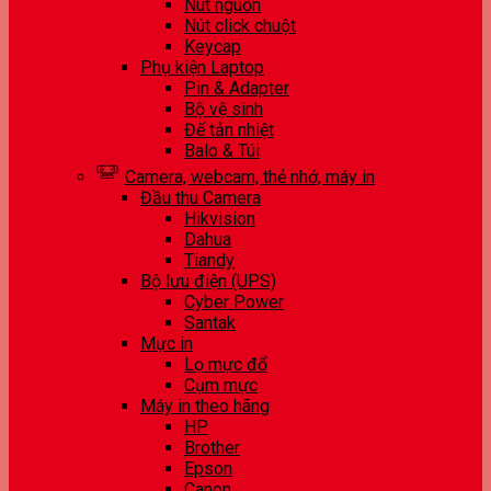
Nút nguồn
Nút click chuột
Keycap
Phụ kiện Laptop
Pin & Adapter
Bộ vệ sinh
Đế tản nhiệt
Balo & Túi
Camera, webcam, thẻ nhớ, máy in
Đầu thu Camera
Hikvision
Dahua
Tiandy
Bộ lưu điện (UPS)
Cyber Power
Santak
Mực in
Lọ mực đổ
Cụm mực
Máy in theo hãng
HP
Brother
Epson
Canon