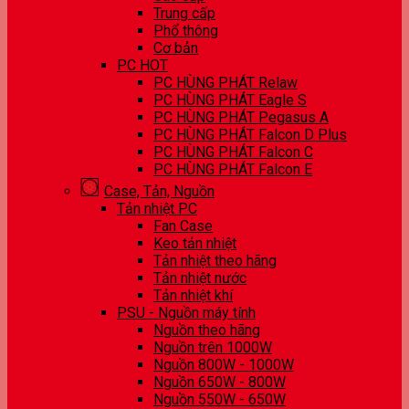
Trung cấp
Phổ thông
Cơ bản
PC HOT
PC HÙNG PHÁT Relaw
PC HÙNG PHÁT Eagle S
PC HÙNG PHÁT Pegasus A
PC HÙNG PHÁT Falcon D Plus
PC HÙNG PHÁT Falcon C
PC HÙNG PHÁT Falcon E
Case, Tản, Nguồn
Tản nhiệt PC
Fan Case
Keo tản nhiệt
Tản nhiệt theo hãng
Tản nhiệt nước
Tản nhiệt khí
PSU - Nguồn máy tính
Nguồn theo hãng
Nguồn trên 1000W
Nguồn 800W - 1000W
Nguồn 650W - 800W
Nguồn 550W - 650W