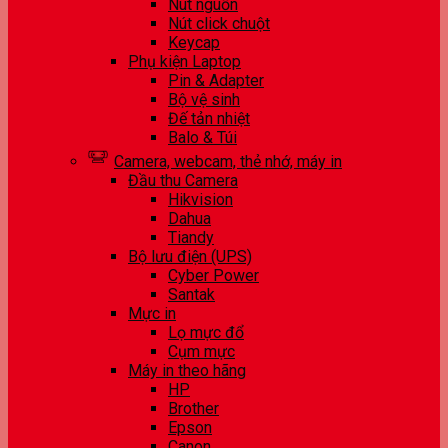
Nút nguồn
Nút click chuột
Keycap
Phụ kiện Laptop
Pin & Adapter
Bộ vệ sinh
Đế tản nhiệt
Balo & Túi
Camera, webcam, thẻ nhớ, máy in
Đầu thu Camera
Hikvision
Dahua
Tiandy
Bộ lưu điện (UPS)
Cyber Power
Santak
Mực in
Lọ mực đổ
Cụm mực
Máy in theo hãng
HP
Brother
Epson
Canon