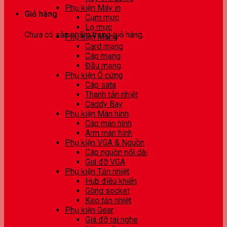
Phụ kiện Máy in
Giỏ hàng
Cụm mực
Lọ mực
Chưa có sản phẩm trong giỏ hàng.
Phụ kiện Mạng
Card mạng
Cáp mạng
Đầu mạng
Phụ kiện Ổ cứng
Cáp sata
Thanh tản nhiệt
Caddy Bay
Phụ kiện Màn hình
Cáp màn hình
Arm màn hình
Phụ kiện VGA & Nguồn
Cáp nguồn nối dài
Giá đỡ VGA
Phụ kiện Tản nhiệt
Hub điều khiển
Gông socket
Keo tản nhiệt
Phụ kiện Gear
Giá đỡ tai nghe