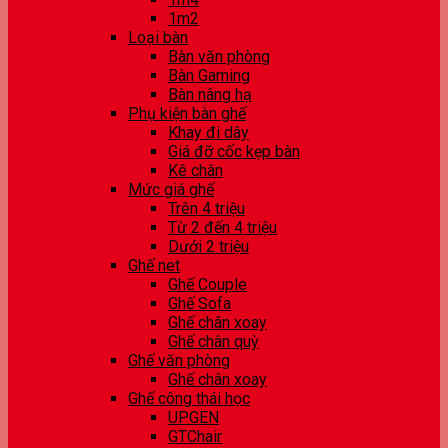
1m2
Loại bàn
Bàn văn phòng
Bàn Gaming
Bàn nâng hạ
Phụ kiện bàn ghế
Khay đi dây
Giá đỡ cốc kẹp bàn
Kê chân
Mức giá ghế
Trên 4 triệu
Từ 2 đến 4 triệu
Dưới 2 triệu
Ghế net
Ghế Couple
Ghế Sofa
Ghế chân xoay
Ghế chân quỳ
Ghế văn phòng
Ghế chân xoay
Ghế công thái học
UPGEN
GTChair