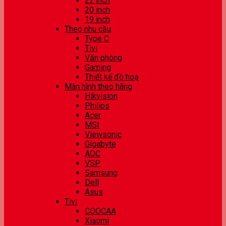
22 inch
20 inch
19 inch
Theo nhu cầu
Type C
Tivi
Văn phòng
Gaming
Thiết kế đồ hoạ
Màn hình theo hãng
Hikvision
Philips
Acer
MSI
Viewsonic
Gigabyte
AOC
VSP
Samsung
Dell
Asus
Tivi
COOCAA
Xiaomi