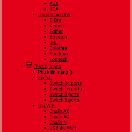
AUX
RCA
Thương hiệu loa
E-Dra
Kisonli
Edifier
Bosston
JBL
Colorfire
Soudmax
Logitech
Thiết bị mạng
Phụ kiện mạng ❯
Switch
Switch 24 ports
Switch 16 ports
Switch 8 ports
Switch 5 ports
Thu WiFi
Chuẩn AX
Chuẩn AC
Chuẩn N
USB thu WiFi