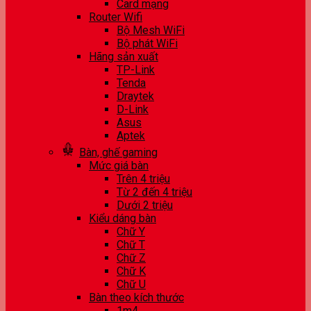
Card mạng
Router Wifi
Bộ Mesh WiFi
Bộ phát WiFi
Hãng sản xuất
TP-Link
Tenda
Draytek
D-Link
Asus
Aptek
Bàn, ghế gaming
Mức giá bàn
Trên 4 triệu
Từ 2 đến 4 triệu
Dưới 2 triệu
Kiểu dáng bàn
Chữ Y
Chữ T
Chữ Z
Chữ K
Chữ U
Bàn theo kích thước
1m4