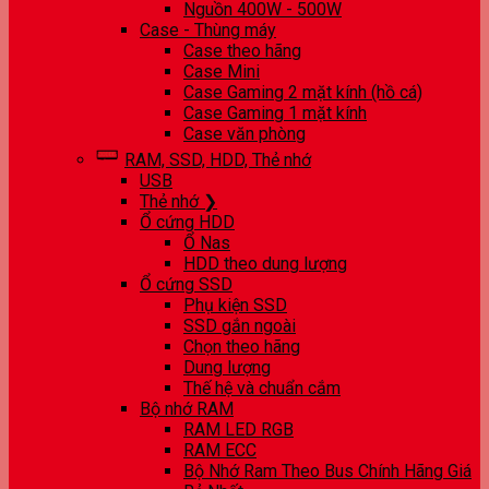
Nguồn 400W - 500W
Case - Thùng máy
Case theo hãng
Case Mini
Case Gaming 2 mặt kính (hồ cá)
Case Gaming 1 mặt kính
Case văn phòng
RAM, SSD, HDD, Thẻ nhớ
USB
Thẻ nhớ ❯
Ổ cứng HDD
Ổ Nas
HDD theo dung lượng
Ổ cứng SSD
Phụ kiện SSD
SSD gắn ngoài
Chọn theo hãng
Dung lượng
Thế hệ và chuẩn cắm
Bộ nhớ RAM
RAM LED RGB
RAM ECC
Bộ Nhớ Ram Theo Bus Chính Hãng Giá