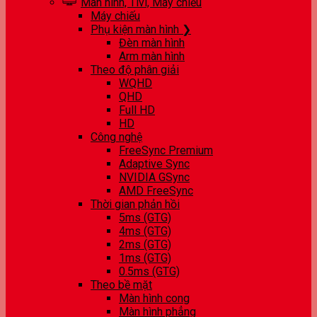
Màn hình, Tivi, Máy chiếu
Máy chiếu
Phụ kiện màn hình ❯
Đèn màn hình
Arm màn hình
Theo độ phân giải
WQHD
QHD
Full HD
HD
Công nghệ
FreeSync Premium
Adaptive Sync
NVIDIA GSync
AMD FreeSync
Thời gian phản hồi
5ms (GTG)
4ms (GTG)
2ms (GTG)
1ms (GTG)
0.5ms (GTG)
Theo bề mặt
Màn hình cong
Màn hình phẳng