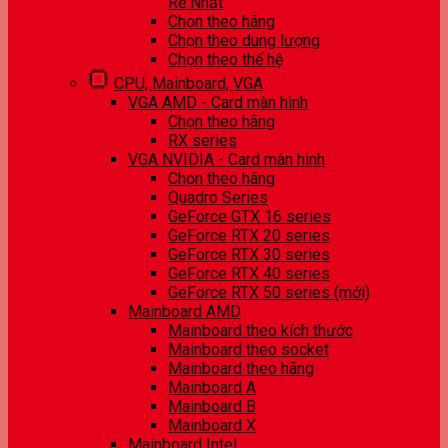
Rẻ Nhất
Chọn theo hãng
Chọn theo dung lượng
Chọn theo thế hệ
CPU, Mainboard, VGA
VGA AMD - Card màn hình
Chọn theo hãng
RX series
VGA NVIDIA - Card màn hình
Chọn theo hãng
Quadro Series
GeForce GTX 16 series
GeForce RTX 20 series
GeForce RTX 30 series
GeForce RTX 40 series
GeForce RTX 50 series (mới)
Mainboard AMD
Mainboard theo kích thước
Mainboard theo socket
Mainboard theo hãng
Mainboard A
Mainboard B
Mainboard X
Mainboard Intel