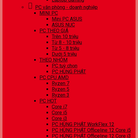
PC văn phòng - doanh nghiệp
MINI PC
Mini PC ASUS
ASUS NUC
PC THEO GIÁ
Trên 10 triệu
Từ 8 - 10 triệu
Từ 5 - 8 triệu
Dưới 5 triệu
THEO NHÓM
PC tuỳ chọn
PC HÙNG PHÁT
PC CPU AMD
Ryzen 7
Ryzen 5
Ryzen 3
PC HOT
Core i7
Core i5
Core i3
PC HÙNG PHÁT WorkFlex 12
PC HÙNG PHÁT Officeline 12 Core i5
PC HÙNG PHÁT Officeline 12 Core i3