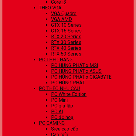
Core i3
THEO VGA
VGA Quadro
VGA AMD
GTX 10 Series
GTX 16 Series
RTX 20 Series
RTX 30 Series
RTX 40 Series
RTX 50 Series
PC THEO HÃNG
PC HÙNG PHÁT x MSI
PC HÙNG PHÁT x ASUS
PC HÙNG PHÁT x GIGABYTE
PC HÙNG PHÁT
PC THEO NHU CẦU
PC White Edition
PC Mini
PC giả lập
PC AI
PC đồ hoạ
PC GAMING
Siêu cao cấp
Cao cấp