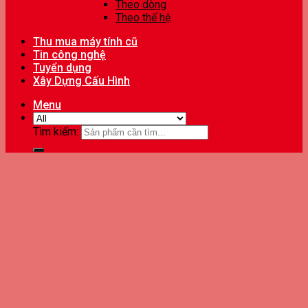
Theo dòng
Theo thế hệ
Thu mua máy tính cũ
Tin công nghệ
Tuyển dụng
Xây Dựng Cấu Hình
Menu
Tìm kiếm: