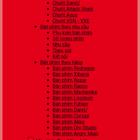
Chuột DareU
Chuột Attack Shark
Chuột Asus
Chuột VGN - VXE
Bàn phím theo nhu cầu
Phụ kiện bàn phím
Số lượng phím
Nhu cầu
Theo giá
Kết nối
Bàn phím theo hãng
Bàn phím Redragon
Bàn phím Xiberia
Bàn phím Razer
Bàn phím Rapoo
Bàn phím Machenike
Bàn phím Logitech
Bàn phím Fuhlen
Bàn phím DareU
Bàn phím Corsair
Bàn phím Akko
Bàn phím Dry Studio
Bàn phím Angry Miao