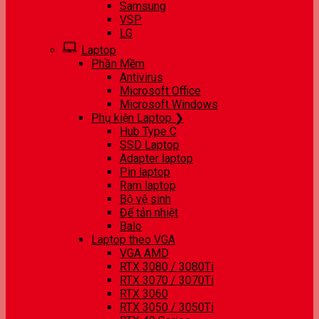
Samsung
VSP
LG
Laptop
Phần Mềm
Antivirus
Microsoft Office
Microsoft Windows
Phụ kiện Laptop ❯
Hub Type C
SSD Laptop
Adapter laptop
Pin laptop
Ram laptop
Bộ vệ sinh
Đế tản nhiệt
Balo
Laptop theo VGA
VGA AMD
RTX 3080 / 3080Ti
RTX 3070 / 3070Ti
RTX 3060
RTX 3050 / 3050Ti