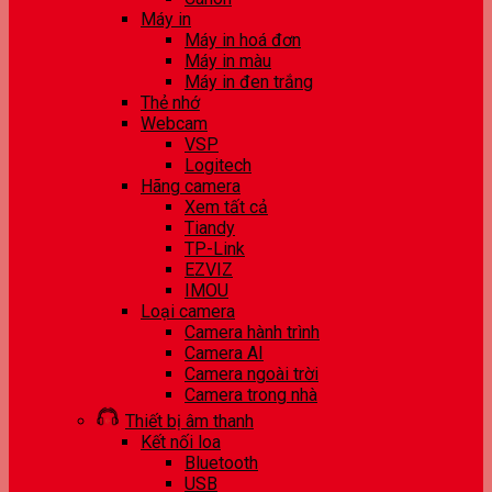
Máy in
Máy in hoá đơn
Máy in màu
Máy in đen trắng
Thẻ nhớ
Webcam
VSP
Logitech
Hãng camera
Xem tất cả
Tiandy
TP-Link
EZVIZ
IMOU
Loại camera
Camera hành trình
Camera AI
Camera ngoài trời
Camera trong nhà
Thiết bị âm thanh
Kết nối loa
Bluetooth
USB