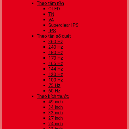
Theo tấm nền
OLED
TN
VA
Superclear IPS
IPS
Theo tần số quét
360 Hz
240 Hz
180 Hz
170 Hz
165 Hz
144 Hz
120 Hz
100 Hz
75 Hz
60 Hz
Theo kích thước
49 inch
34 inch
32 inch
27 inch
24 inch