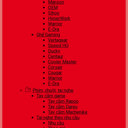
Manson
OEM
Sihoo
HyperWork
Warrior
E-Dra
Ghế Gaming
Vertagear
Speed HQ
Ducky
Centaur
Cooler Master
Corsair
Cougar
Warrior
E-Dra
Phím, chuột, tai nghe
Tay cầm game
Tay cầm Rapoo
Tay cầm Dareu
Tay cầm Machenike
Tai nghe theo nhu cầu
Nhu cầu