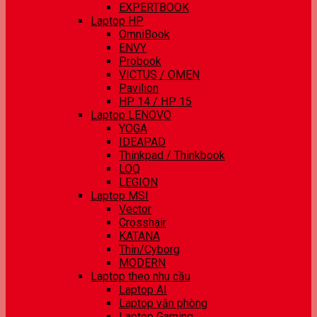
EXPERTBOOK
Laptop HP
OmniBook
ENVY
Probook
VICTUS / OMEN
Pavilion
HP 14 / HP 15
Laptop LENOVO
YOGA
IDEAPAD
Thinkpad / Thinkbook
LOQ
LEGION
Laptop MSI
Vector
Crosshair
KATANA
Thin/Cyborg
MODERN
Laptop theo nhu cầu
Laptop AI
Laptop văn phòng
Laptop Gaming