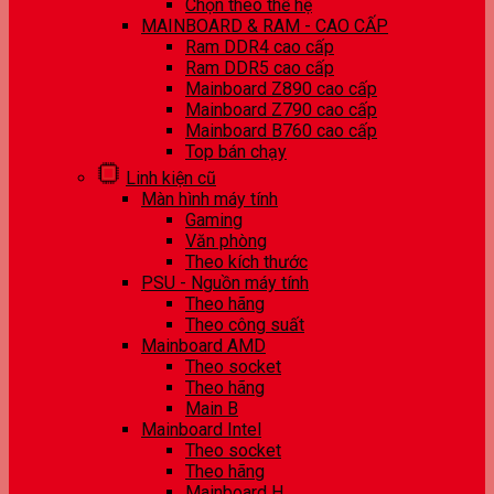
Chọn theo thế hệ
MAINBOARD & RAM - CAO CẤP
Ram DDR4 cao cấp
Ram DDR5 cao cấp
Mainboard Z890 cao cấp
Mainboard Z790 cao cấp
Mainboard B760 cao cấp
Top bán chạy
Linh kiện cũ
Màn hình máy tính
Gaming
Văn phòng
Theo kích thước
PSU - Nguồn máy tính
Theo hãng
Theo công suất
Mainboard AMD
Theo socket
Theo hãng
Main B
Mainboard Intel
Theo socket
Theo hãng
Mainboard H