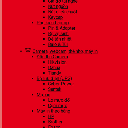
Giá đỡ tai nghe
Nút nguồn
Nút click chuột
Keycap
Phụ kiện Laptop
Pin & Adapter
Bộ vệ sinh
Đế tản nhiệt
Balo & Túi
Camera, webcam, thẻ nhớ, máy in
Đầu thu Camera
Hikvision
Dahua
Tiandy
Bộ lưu điện (UPS)
Cyber Power
Santak
Mực in
Lọ mực đổ
Cụm mực
Máy in theo hãng
HP
Brother
Epson