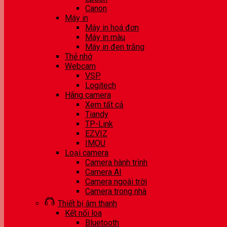
Canon
Máy in
Máy in hoá đơn
Máy in màu
Máy in đen trắng
Thẻ nhớ
Webcam
VSP
Logitech
Hãng camera
Xem tất cả
Tiandy
TP-Link
EZVIZ
IMOU
Loại camera
Camera hành trình
Camera AI
Camera ngoài trời
Camera trong nhà
Thiết bị âm thanh
Kết nối loa
Bluetooth