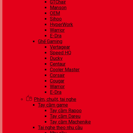
GTChair
Manson
OEM
Sihoo
HyperWork
Warrior
E-Dra
Ghế Gaming
Vertagear
Speed HQ
Ducky
Centaur
Cooler Master
Corsair
Cougar
Warrior
E-Dra
Phím, chuột, tai nghe
Tay cầm game
Tay cầm Rapoo
Tay cầm Dareu
Tay cầm Machenike
Tai nghe theo nhu cầu