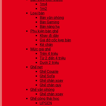
1m4
1m2
Loại bàn
Bàn văn phòng
Bàn Gaming
Bàn nâng hạ
Phụ kiện bàn ghế
Khay đi dây
Giá đỡ cốc kẹp bàn
Kê chân
Mức giá ghế
Trên 4 triệu
Từ 2 đến 4 triệu
Dưới 2 triệu
Ghế net
Ghế Couple
Ghế Sofa
Ghế chân xoay
Ghế chân quỳ
Ghế văn phòng
Ghế chân xoay
Ghế công thái học
UPGEN