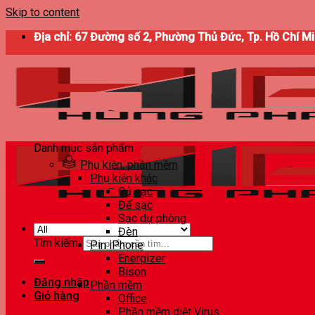
Skip to content
Địa chỉ: 67 Đường số 2, Phường Thủ Đức, Tp. Hồ Chí M
Danh mục sản phẩm
Phụ kiện, phần mềm
Phụ kiện khác
Củ sạc
Đế sạc
Sạc dự phòng
Đèn
Tìm kiếm:
Pin iPhone
Energizer
Bison
Đăng nhập
Phần mềm
Giỏ hàng
Office
Phần mềm diệt Virus