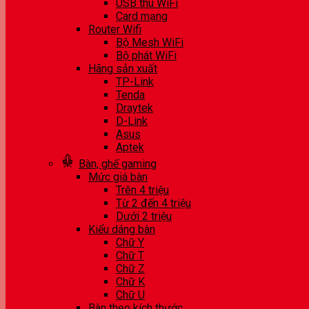
USB thu WiFi
Card mạng
Router Wifi
Bộ Mesh WiFi
Bộ phát WiFi
Hãng sản xuất
TP-Link
Tenda
Draytek
D-Link
Asus
Aptek
Bàn, ghế gaming
Mức giá bàn
Trên 4 triệu
Từ 2 đến 4 triệu
Dưới 2 triệu
Kiểu dáng bàn
Chữ Y
Chữ T
Chữ Z
Chữ K
Chữ U
Bàn theo kích thước