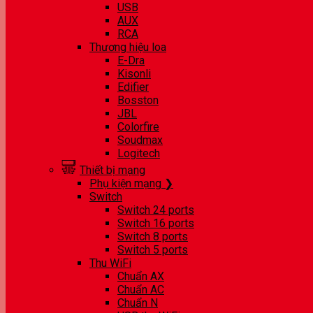
USB
AUX
RCA
Thương hiệu loa
E-Dra
Kisonli
Edifier
Bosston
JBL
Colorfire
Soudmax
Logitech
Thiết bị mạng
Phụ kiện mạng ❯
Switch
Switch 24 ports
Switch 16 ports
Switch 8 ports
Switch 5 ports
Thu WiFi
Chuẩn AX
Chuẩn AC
Chuẩn N