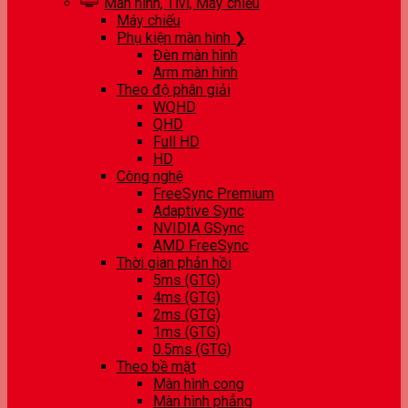
Màn hình, Tivi, Máy chiếu
Máy chiếu
Phụ kiện màn hình ❯
Đèn màn hình
Arm màn hình
Theo độ phân giải
WQHD
QHD
Full HD
HD
Công nghệ
FreeSync Premium
Adaptive Sync
NVIDIA GSync
AMD FreeSync
Thời gian phản hồi
5ms (GTG)
4ms (GTG)
2ms (GTG)
1ms (GTG)
0.5ms (GTG)
Theo bề mặt
Màn hình cong
Màn hình phẳng