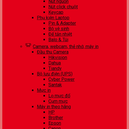
Nút nguồn
Nút click chuột
Keycap
Phụ kiện Laptop
Pin & Adapter
Bộ vệ sinh
Đế tản nhiệt
Balo & Túi
Camera, webcam, thẻ nhớ, máy in
Đầu thu Camera
Hikvision
Dahua
Tiandy
Bộ lưu điện (UPS)
Cyber Power
Santak
Mực in
Lọ mực đổ
Cụm mực
Máy in theo hãng
HP
Brother
Epson
Canon