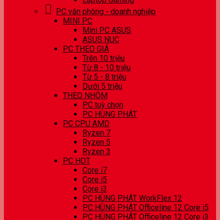
PC văn phòng - doanh nghiệp
MINI PC
Mini PC ASUS
ASUS NUC
PC THEO GIÁ
Trên 10 triệu
Từ 8 - 10 triệu
Từ 5 - 8 triệu
Dưới 5 triệu
THEO NHÓM
PC tuỳ chọn
PC HÙNG PHÁT
PC CPU AMD
Ryzen 7
Ryzen 5
Ryzen 3
PC HOT
Core i7
Core i5
Core i3
PC HÙNG PHÁT WorkFlex 12
PC HÙNG PHÁT Officeline 12 Core i5
PC HÙNG PHÁT Officeline 12 Core i3