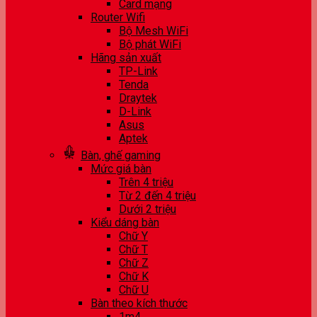
Card mạng
Router Wifi
Bộ Mesh WiFi
Bộ phát WiFi
Hãng sản xuất
TP-Link
Tenda
Draytek
D-Link
Asus
Aptek
Bàn, ghế gaming
Mức giá bàn
Trên 4 triệu
Từ 2 đến 4 triệu
Dưới 2 triệu
Kiểu dáng bàn
Chữ Y
Chữ T
Chữ Z
Chữ K
Chữ U
Bàn theo kích thước
1m4