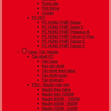
Trung cấp
Phổ thông
Cơ bản
PC HOT
PC HÙNG PHÁT Relaw
PC HÙNG PHÁT Eagle S
PC HÙNG PHÁT Pegasus A
PC HÙNG PHÁT Falcon D Plus
PC HÙNG PHÁT Falcon C
PC HÙNG PHÁT Falcon E
Case, Tản, Nguồn
Tản nhiệt PC
Fan Case
Keo tản nhiệt
Tản nhiệt theo hãng
Tản nhiệt nước
Tản nhiệt khí
PSU - Nguồn máy tính
Nguồn theo hãng
Nguồn trên 1000W
Nguồn 800W - 1000W
Nguồn 650W - 800W
Nguồn 550W - 650W