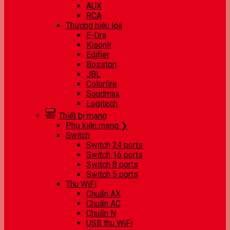
AUX
RCA
Thương hiệu loa
E-Dra
Kisonli
Edifier
Bosston
JBL
Colorfire
Soudmax
Logitech
Thiết bị mạng
Phụ kiện mạng ❯
Switch
Switch 24 ports
Switch 16 ports
Switch 8 ports
Switch 5 ports
Thu WiFi
Chuẩn AX
Chuẩn AC
Chuẩn N
USB thu WiFi