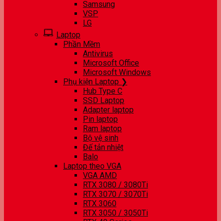
Samsung
VSP
LG
Laptop
Phần Mềm
Antivirus
Microsoft Office
Microsoft Windows
Phụ kiện Laptop ❯
Hub Type C
SSD Laptop
Adapter laptop
Pin laptop
Ram laptop
Bộ vệ sinh
Đế tản nhiệt
Balo
Laptop theo VGA
VGA AMD
RTX 3080 / 3080Ti
RTX 3070 / 3070Ti
RTX 3060
RTX 3050 / 3050Ti