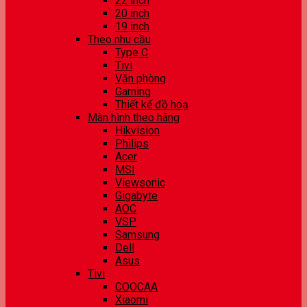
22 inch
20 inch
19 inch
Theo nhu cầu
Type C
Tivi
Văn phòng
Gaming
Thiết kế đồ hoạ
Màn hình theo hãng
Hikvision
Philips
Acer
MSI
Viewsonic
Gigabyte
AOC
VSP
Samsung
Dell
Asus
Tivi
COOCAA
Xiaomi