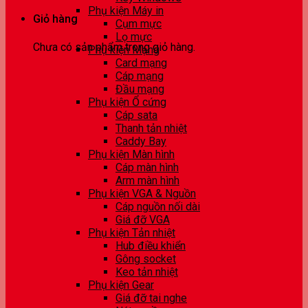
Phụ kiện Máy in
Giỏ hàng
Cụm mực
Lọ mực
Chưa có sản phẩm trong giỏ hàng.
Phụ kiện Mạng
Card mạng
Cáp mạng
Đầu mạng
Phụ kiện Ổ cứng
Cáp sata
Thanh tản nhiệt
Caddy Bay
Phụ kiện Màn hình
Cáp màn hình
Arm màn hình
Phụ kiện VGA & Nguồn
Cáp nguồn nối dài
Giá đỡ VGA
Phụ kiện Tản nhiệt
Hub điều khiển
Gông socket
Keo tản nhiệt
Phụ kiện Gear
Giá đỡ tai nghe