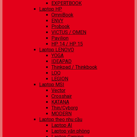
EXPERTBOOK
Laptop HP
OmniBook
ENVY
Probook
VICTUS / OMEN
Pavilion
HP 14 / HP 15
Laptop LENOVO
YOGA
IDEAPAD
Thinkpad / Thinkbook
LOQ
LEGION
Laptop MSI
Vector
Crosshair
KATANA
Thin/Cyborg
MODERN
Laptop theo nhu cầu
Laptop AI
Laptop văn phòng
Laptop Gaming