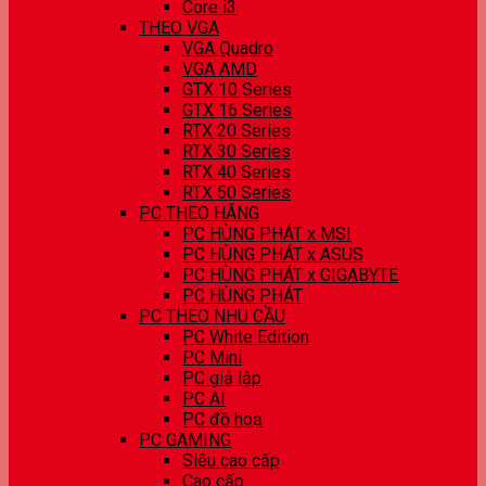
Core i3
THEO VGA
VGA Quadro
VGA AMD
GTX 10 Series
GTX 16 Series
RTX 20 Series
RTX 30 Series
RTX 40 Series
RTX 50 Series
PC THEO HÃNG
PC HÙNG PHÁT x MSI
PC HÙNG PHÁT x ASUS
PC HÙNG PHÁT x GIGABYTE
PC HÙNG PHÁT
PC THEO NHU CẦU
PC White Edition
PC Mini
PC giả lập
PC AI
PC đồ hoạ
PC GAMING
Siêu cao cấp
Cao cấp