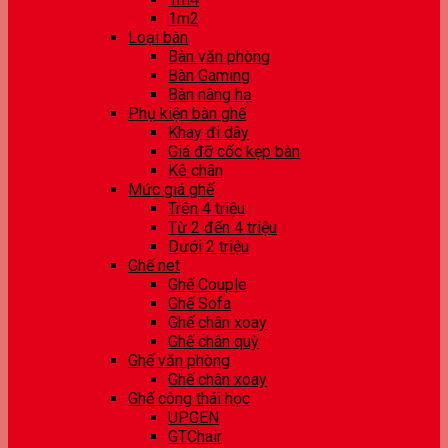
1m2
Loại bàn
Bàn văn phòng
Bàn Gaming
Bàn nâng hạ
Phụ kiện bàn ghế
Khay đi dây
Giá đỡ cốc kẹp bàn
Kê chân
Mức giá ghế
Trên 4 triệu
Từ 2 đến 4 triệu
Dưới 2 triệu
Ghế net
Ghế Couple
Ghế Sofa
Ghế chân xoay
Ghế chân quỳ
Ghế văn phòng
Ghế chân xoay
Ghế công thái học
UPGEN
GTChair