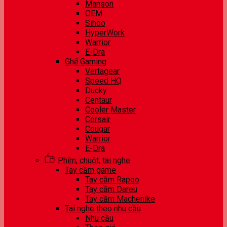
Manson
OEM
Sihoo
HyperWork
Warrior
E-Dra
Ghế Gaming
Vertagear
Speed HQ
Ducky
Centaur
Cooler Master
Corsair
Cougar
Warrior
E-Dra
Phím, chuột, tai nghe
Tay cầm game
Tay cầm Rapoo
Tay cầm Dareu
Tay cầm Machenike
Tai nghe theo nhu cầu
Nhu cầu