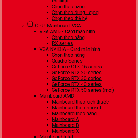
Rẻ Nhất
Chọn theo hãng
Chọn theo dung lượng
Chọn theo thế hệ
CPU, Mainboard, VGA
VGA AMD - Card màn hình
Chọn theo hãng
RX series
VGA NVIDIA - Card màn hình
Chọn theo hãng
Quadro Series
GeForce GTX 16 series
GeForce RTX 20 series
GeForce RTX 30 series
GeForce RTX 40 series
GeForce RTX 50 series (mới)
Mainboard AMD
Mainboard theo kích thước
Mainboard theo socket
Mainboard theo hãng
Mainboard A
Mainboard B
Mainboard X
Mainboard Intel