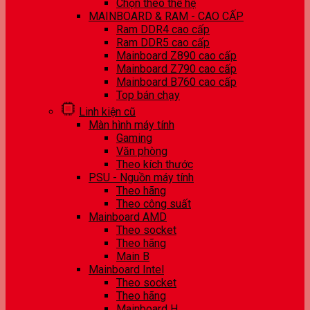
Chọn theo thế hệ
MAINBOARD & RAM - CAO CẤP
Ram DDR4 cao cấp
Ram DDR5 cao cấp
Mainboard Z890 cao cấp
Mainboard Z790 cao cấp
Mainboard B760 cao cấp
Top bán chạy
Linh kiện cũ
Màn hình máy tính
Gaming
Văn phòng
Theo kích thước
PSU - Nguồn máy tính
Theo hãng
Theo công suất
Mainboard AMD
Theo socket
Theo hãng
Main B
Mainboard Intel
Theo socket
Theo hãng
Mainboard H