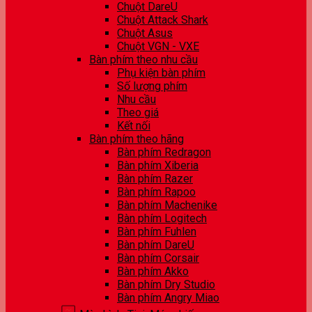
Chuột DareU
Chuột Attack Shark
Chuột Asus
Chuột VGN - VXE
Bàn phím theo nhu cầu
Phụ kiện bàn phím
Số lượng phím
Nhu cầu
Theo giá
Kết nối
Bàn phím theo hãng
Bàn phím Redragon
Bàn phím Xiberia
Bàn phím Razer
Bàn phím Rapoo
Bàn phím Machenike
Bàn phím Logitech
Bàn phím Fuhlen
Bàn phím DareU
Bàn phím Corsair
Bàn phím Akko
Bàn phím Dry Studio
Bàn phím Angry Miao