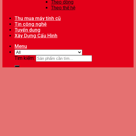
Theo dòng
Theo thế hệ
Thu mua máy tính cũ
Tin công nghệ
Tuyển dụng
Xây Dựng Cấu Hình
Menu
Tìm kiếm: