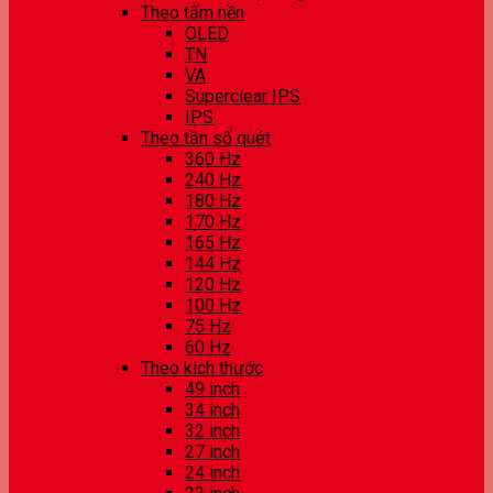
Theo tấm nền
OLED
TN
VA
Superclear IPS
IPS
Theo tần số quét
360 Hz
240 Hz
180 Hz
170 Hz
165 Hz
144 Hz
120 Hz
100 Hz
75 Hz
60 Hz
Theo kích thước
49 inch
34 inch
32 inch
27 inch
24 inch