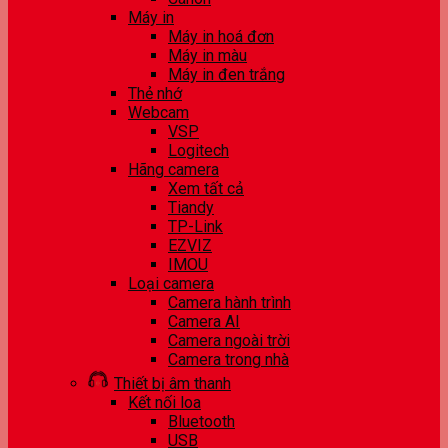
Máy in
Máy in hoá đơn
Máy in màu
Máy in đen trắng
Thẻ nhớ
Webcam
VSP
Logitech
Hãng camera
Xem tất cả
Tiandy
TP-Link
EZVIZ
IMOU
Loại camera
Camera hành trình
Camera AI
Camera ngoài trời
Camera trong nhà
Thiết bị âm thanh
Kết nối loa
Bluetooth
USB