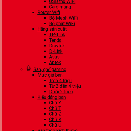
USB thu WiFi
Card mạng
Router Wifi
Bộ Mesh WiFi
Bộ phát WiFi
Hãng sản xuất
TP-Link
Tenda
Draytek
D-Link
Asus
Aptek
Bàn, ghế gaming
Mức giá bàn
Trên 4 triệu
Từ 2 đến 4 triệu
Dưới 2 triệu
Kiểu dáng bàn
Chữ Y
Chữ T
Chữ Z
Chữ K
Chữ U
Bàn theo kích thước