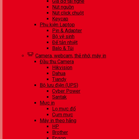
Giá đỡ tai nghe
Nút nguồn
Nút click chuột
Keycap
Phụ kiện Laptop
Pin & Adapter
Bộ vệ sinh
Đế tản nhiệt
Balo & Túi
Camera, webcam, thẻ nhớ, máy in
Đầu thu Camera
Hikvision
Dahua
Tiandy
Bộ lưu điện (UPS)
Cyber Power
Santak
Mực in
Lọ mực đổ
Cụm mực
Máy in theo hãng
HP
Brother
Epson