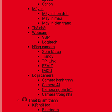
Canon
Máy in
Máy in hoá đơn
Máy in màu
Máy in đen trắng
Thẻ nhớ
Webcam
VSP
Logitech
Hãng camera
Xem tất cả
Tiandy
TP-Link
EZVIZ
IMOU
Loại camera
Camera hành trình
Camera AI
Camera ngoài trời
Camera trong nhà
Thiết bị âm thanh
Kết nối loa
Bluetooth