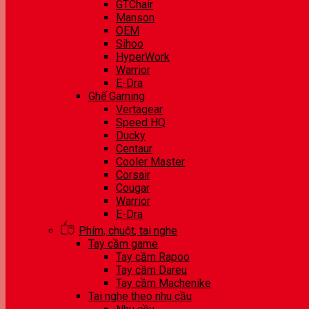
GTChair
Manson
OEM
Sihoo
HyperWork
Warrior
E-Dra
Ghế Gaming
Vertagear
Speed HQ
Ducky
Centaur
Cooler Master
Corsair
Cougar
Warrior
E-Dra
Phím, chuột, tai nghe
Tay cầm game
Tay cầm Rapoo
Tay cầm Dareu
Tay cầm Machenike
Tai nghe theo nhu cầu