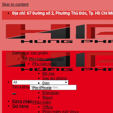
Skip to content
Địa chỉ: 67 Đường số 2, Phường Thủ Đức, Tp. Hồ Chí M
Danh mục sản phẩm
Phụ kiện, phần mềm
Phụ kiện khác
Củ sạc
Đế sạc
Sạc dự phòng
Đèn
Tìm kiếm:
Pin iPhone
Energizer
Bison
Đăng nhập
Phần mềm
Giỏ hàng
Office
Phần mềm diệt Virus