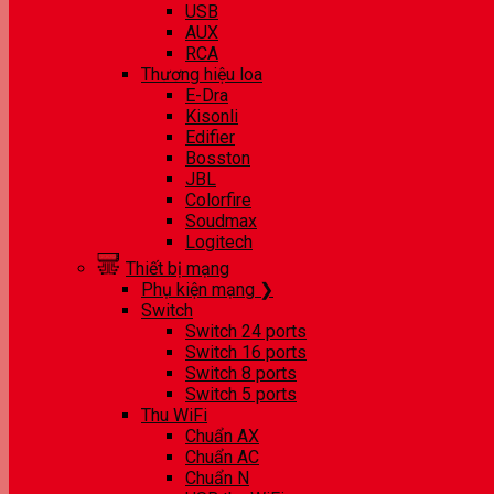
USB
AUX
RCA
Thương hiệu loa
E-Dra
Kisonli
Edifier
Bosston
JBL
Colorfire
Soudmax
Logitech
Thiết bị mạng
Phụ kiện mạng ❯
Switch
Switch 24 ports
Switch 16 ports
Switch 8 ports
Switch 5 ports
Thu WiFi
Chuẩn AX
Chuẩn AC
Chuẩn N