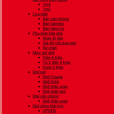
1m4
1m2
Loại bàn
Bàn văn phòng
Bàn Gaming
Bàn nâng hạ
Phụ kiện bàn ghế
Khay đi dây
Giá đỡ cốc kẹp bàn
Kê chân
Mức giá ghế
Trên 4 triệu
Từ 2 đến 4 triệu
Dưới 2 triệu
Ghế net
Ghế Couple
Ghế Sofa
Ghế chân xoay
Ghế chân quỳ
Ghế văn phòng
Ghế chân xoay
Ghế công thái học
UPGEN