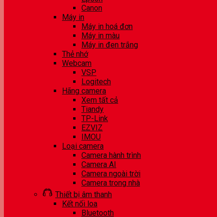
Canon
Máy in
Máy in hoá đơn
Máy in màu
Máy in đen trắng
Thẻ nhớ
Webcam
VSP
Logitech
Hãng camera
Xem tất cả
Tiandy
TP-Link
EZVIZ
IMOU
Loại camera
Camera hành trình
Camera AI
Camera ngoài trời
Camera trong nhà
Thiết bị âm thanh
Kết nối loa
Bluetooth