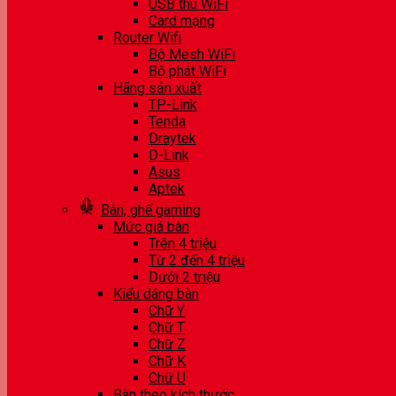
USB thu WiFi
Card mạng
Router Wifi
Bộ Mesh WiFi
Bộ phát WiFi
Hãng sản xuất
TP-Link
Tenda
Draytek
D-Link
Asus
Aptek
Bàn, ghế gaming
Mức giá bàn
Trên 4 triệu
Từ 2 đến 4 triệu
Dưới 2 triệu
Kiểu dáng bàn
Chữ Y
Chữ T
Chữ Z
Chữ K
Chữ U
Bàn theo kích thước