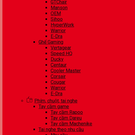
GTChair
Manson
OEM
Sihoo
HyperWork
Warrior
E-Dra
Ghế Gaming
Vertagear
Speed HQ
Ducky
Centaur
Cooler Master
Corsair
Cougar
Warrior
E-Dra
Phím, chuột, tai nghe
Tay cầm game
Tay cầm Rapoo
Tay cầm Dareu
Tay cầm Machenike
Tai nghe theo nhu cầu