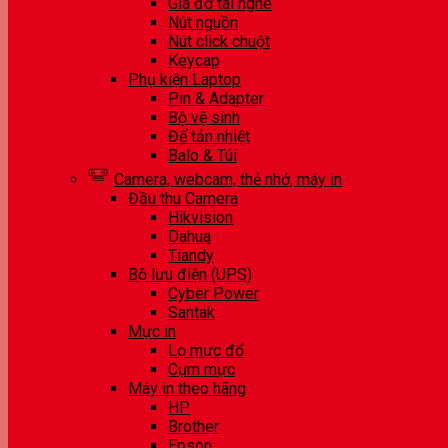
Giá đỡ tai nghe
Nút nguồn
Nút click chuột
Keycap
Phụ kiện Laptop
Pin & Adapter
Bộ vệ sinh
Đế tản nhiệt
Balo & Túi
Camera, webcam, thẻ nhớ, máy in
Đầu thu Camera
Hikvision
Dahua
Tiandy
Bộ lưu điện (UPS)
Cyber Power
Santak
Mực in
Lọ mực đổ
Cụm mực
Máy in theo hãng
HP
Brother
Epson