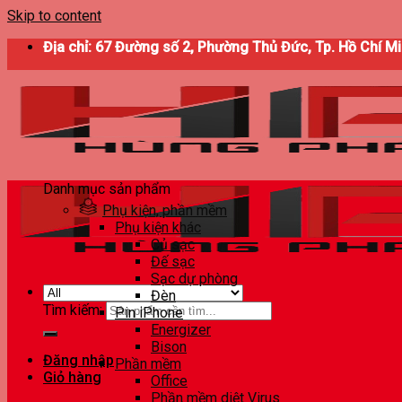
Skip to content
Địa chỉ: 67 Đường số 2, Phường Thủ Đức, Tp. Hồ Chí M
Danh mục sản phẩm
Phụ kiện, phần mềm
Phụ kiện khác
Củ sạc
Đế sạc
Sạc dự phòng
Đèn
Tìm kiếm:
Pin iPhone
Energizer
Bison
Đăng nhập
Phần mềm
Giỏ hàng
Office
Phần mềm diệt Virus