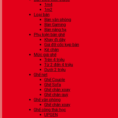
1m4
1m2
Loại bàn
Bàn văn phòng
Bàn Gaming
Bàn nâng hạ
Phụ kiện bàn ghế
Khay đi dây
Giá đỡ cốc kẹp bàn
Kê chân
Mức giá ghế
Trên 4 triệu
Từ 2 đến 4 triệu
Dưới 2 triệu
Ghế net
Ghế Couple
Ghế Sofa
Ghế chân xoay
Ghế chân quỳ
Ghế văn phòng
Ghế chân xoay
Ghế công thái học
UPGEN