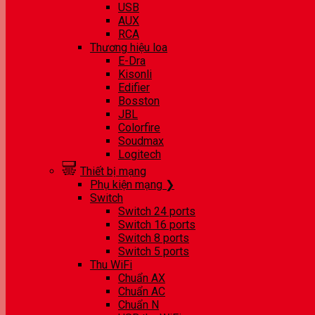
USB
AUX
RCA
Thương hiệu loa
E-Dra
Kisonli
Edifier
Bosston
JBL
Colorfire
Soudmax
Logitech
Thiết bị mạng
Phụ kiện mạng ❯
Switch
Switch 24 ports
Switch 16 ports
Switch 8 ports
Switch 5 ports
Thu WiFi
Chuẩn AX
Chuẩn AC
Chuẩn N